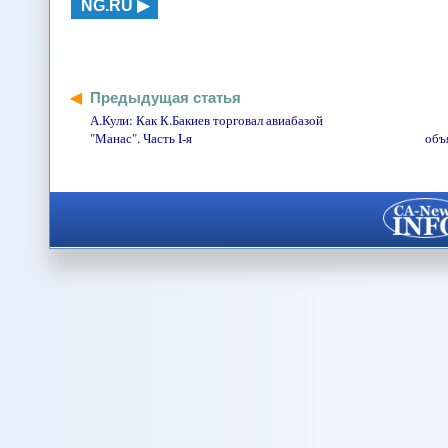
NG.RU
Предыдущая статья
А.Кули: Как К.Бакиев торговал авиабазой
"Манас". Часть I-я
объ