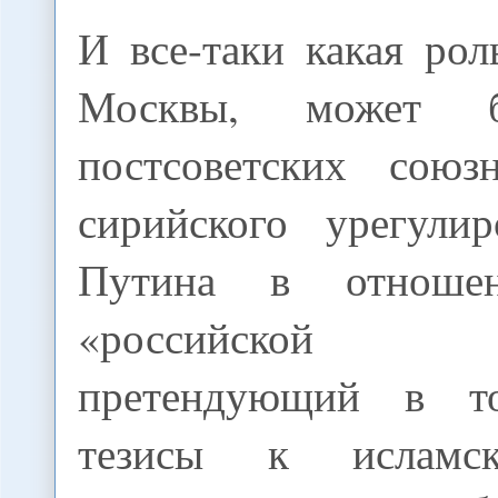
И все-таки какая ро
Москвы, может
постсоветских союз
сирийского урегули
Путина в отноше
«российской к
претендующий в т
тезисы к исламс