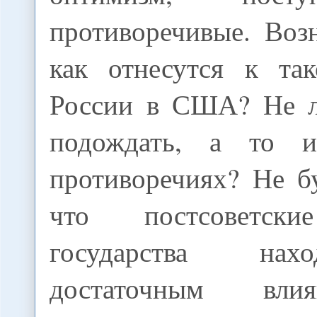
противоречивые. Воз
как отнесутся к та
России в США? Не л
подождать, а то 
противоречиях? Не б
что постсоветски
государства нах
достаточным вли