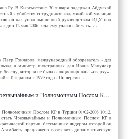
гана.Ру В Кыргызстане 30 января задержан Абдулхай
астный к убийству сотрудников кадамжайской милиции
йствовал как уполномоченный руководством ИДУ под
гедии 12 мая 2006 года ему удалось бежать. …
s Петр Гончаров, международный обозреватель - для
ильзад и министр иностранных дел Ирана Манучехр
 беседу, которая не была санкционирована «сверху» .
 с Тегераном с 1979 года . По версии …
ычайным и Полномочным Послом КР в Турции
 Полномочным Послом КР в Турции 01/02-2008 10:12,
ся стать Чрезвычайным и Полномочным Послом КР в
ократической партии, бессменным лидером которой он
 Атамбаеву предложено возглавить дипломатическую