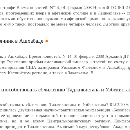
тастрофе Время новостей: N°14, 01 февраля 2008 Николай ГОЛЫГИН
вов, прогремевших вчера в афганской столице и в Лашкаргахе --
овать автобус с военнослужащими афганской армии, но взрывное у
 мимо такси, пострадало не менее четырех человек. Жертвой друг
ячник в Ашхабаде
к в Ашхабаде Время новостей: N°14, 01 февраля 2008 Аркадий Д
ицу Туркмении прибыл американский эмиссар -- третий по счету с
 командования США адмиралом Уильямом Фаллоном в Ашхабад пр
всем Каспийском регионе, а также в Закавказье. В …
 способствовать сближению Таджикистана и Узбекиста
собствовать сближению Таджикистана и Узбекистана? 01.02.2008
ершилась двухдневная научно-практическая конференция «Безопас
 ее проведение в таджикской столице свидетельствует о повыш
лике, но и ко всему Центральноазиатскому региону. Конфер
ри президенте Таджикистана, Академией наук республики, Академ