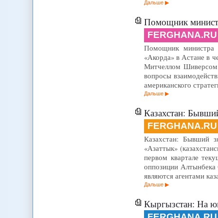
Дальше
Помощник минист
FERGHANA.RU
Помощник министра о
«Акорда» в Астане в 
Митчеллом Шиверсом. 
вопросы взаимодейств
американского стратег
Дальше
Казахстан: Бывший
FERGHANA.RU
Казахстан: Бывший зя
«Азаттык» (казахстанс
первом квартале теку
оппозиции Алтынбека С
являются агентами каз
Дальше
Кыргызстан: На ю
FERGHANA.RU