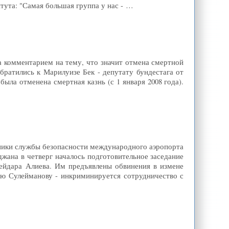
тута: "Самая большая группа у нас - …
За комментарием на тему, что значит отмена смертной
братились к Марилуизе Бек - депутату бундестага от
ыла отменена смертная казнь (с 1 января 2008 года).
ники службы безопасности международного аэропорта
ана в четверг началось подготовительное заседание
ейдара Алиева. Им предъявлены обвинения в измене
лю Сулейманову - инкриминируется сотрудничество с