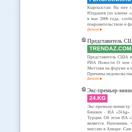
Кыргызстан: На юге с
Юлдашев (по кличке «
в мае 2006 года, со
покровительством и фи
Дальше
Представитель СШ
TRENDAZ.COM
Представитель США в 
РИА Новости О чем м
Моттаки на форуме в ш
Причины недовольства
Дальше
Экс-премьер-минист
24.KG
Экс-премьер-министр 
Бишкек - ИА «24.kg»
Турции. Об этом ИА «
является. Напомним, 
миссию в Анкаре. Сам