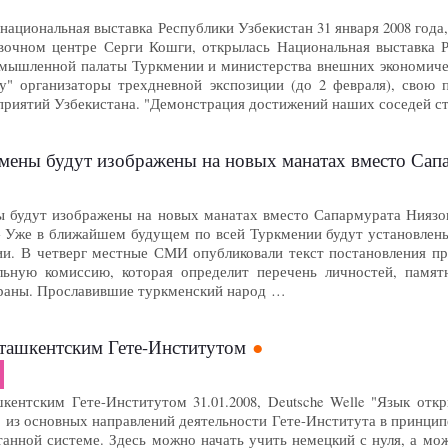
ациональная выставка Республики Узбекистан 31 января 2008 года
очном центре Серги Кошги, открылась Национальная выставка Р
мышленной палаты Туркмении и министерства внешних экономическ
" организаторы трехдневной экспозиции (до 2 февраля), свою 
приятий Узбекистана. "Демонстрация достижений наших соседей с
ены будут изображены на новых манатах вместо Сап
будут изображены на новых манатах вместо Сапармурата Ниязова 
 Уже в ближайшем будущем по всей Туркмении будут установлен
ии. В четверг местные СМИ опубликовали текст постановления п
альную комиссию, которая определит перечень личностей, памя
страны. Прославившие туркменский народ …
 ташкентским Гете-Институтом
кентским Гете-Институтом 31.01.2008, Deutsche Welle "Язык отк
 из основных направлений деятельности Гете-Института в принцип
танной системе. Здесь можно начать учить немецкий с нуля, а мо