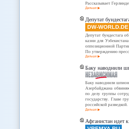
Рассказывает Герлинде
Дальше
Депутат бундестаг
DW-WORLD.DE
Депутат бундестага об
казни для Узбекистана
оппозиционной Партии 
По утверждению пресс
Дальше
Баку наводнили 
Баку наводнили шпион
Азербайджана обвиняю
по делу группы сотру
государству. Главе г
российской разведкой.
Дальше
Афганистан идет к
VREMYA.RU