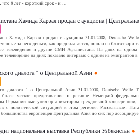
 что 8 лет - короткий срок - и …
истана Хамида Карзая продан с аукциона | Центральна
ана Хамида Карзая продан с аукциона 31.01.2008, Deutsche Wel
енные за него деньги, как предполагается, пошли на благотворит
кое телевидение и другие СМИ Афганистана. На днях на одном
е телевидение на днях показало интервью с одним из эмигрантов 
ского диалога " о Центральной Азии
го диалога " о Центральной Азии 31.01.2008, Deutsche Welle 
 более четкое представление о регионе Немецкий федеральн
ы Германии выступил организатором трехдневной конференции, 
ов с политической ситуацией в этом регионе. Рассказывает Ната
 большинства европейцев Центральная Азия до сих пор ассоциируе
дит национальная выставка Республики Узбекистан