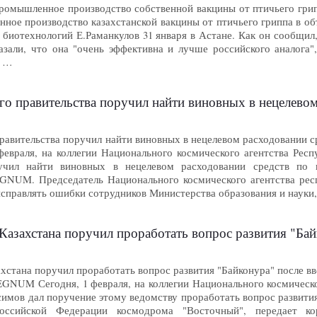
ромышленное производство собственной вакцины от птичьего гриппа 0
ное производство казахстанской вакцины от птичьего гриппа в объ
биотехнологий Е.Раманкулов 31 января в Астане. Как он сообщил,
азали, что она "очень эффективна и лучше российского аналога"
н …
го правительства поручил найти виновных в нецелевом расх
правительства поручил найти виновных в нецелевом расходовании ср
враля, на коллегии Национального космического агентства Респу
ил найти виновных в нецелевом расходовании средств по ко
NUM. Председатель Национального космического агентства респ
исправлять ошибки сотрудников Министерства образования и науки
стана поручил проработать вопрос развития "Байконура" после вве
хстана поручил проработать вопрос развития "Байконура" после в
REGNUM Сегодня, 1 февраля, на коллегии Национального космическ
мов дал поручение этому ведомству проработать вопрос развития 
оссийской Федерации космодрома "Восточный", передает к