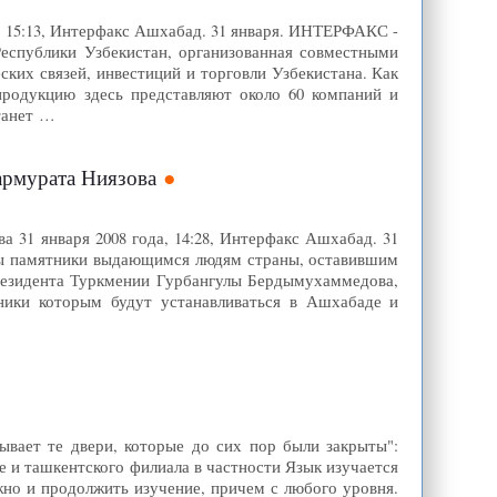
, 15:13, Интерфакс Ашхабад. 31 января. ИНТЕРФАКС -
еспублики Узбекистан, организованная совместными
их связей, инвестиций и торговли Узбекистана. Как
продукцию здесь представляют около 60 компаний и
танет …
армурата Ниязова
31 января 2008 года, 14:28, Интерфакс Ашхабад. 31
ы памятники выдающимся людям страны, оставившим
резидента Туркмении Гурбангулы Бердымухаммедова,
тники которым будут устанавливаться в Ашхабаде и
рывает те двери, которые до сих пор были закрыты":
е и ташкентского филиала в частности Язык изучается
жно и продолжить изучение, причем с любого уровня.