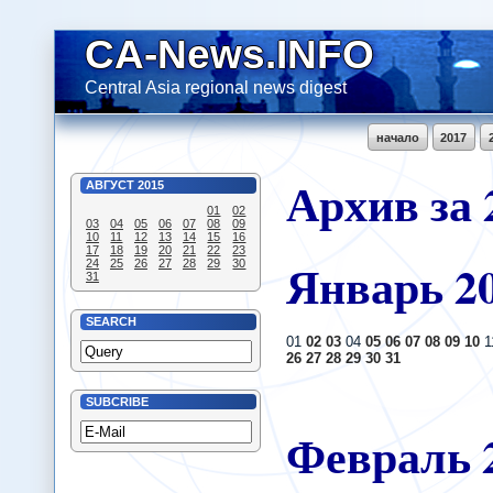
CA-News.INFO
Central Asia regional news digest
начало
2017
Архив за 
АВГУСТ
2015
01
02
03
04
05
06
07
08
09
10
11
12
13
14
15
16
17
18
19
20
21
22
23
Январь
2
24
25
26
27
28
29
30
31
SEARCH
01
02
03
04
05
06
07
08
09
10
1
26
27
28
29
30
31
SUBCRIBE
Февраль