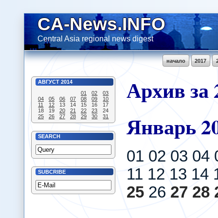
CA-News.INFO
Central Asia regional news digest
начало
2017
Архив за 
АВГУСТ
2014
01
02
03
04
05
06
07
08
09
10
11
12
13
14
15
16
17
18
19
20
21
22
23
24
Январь
2
25
26
27
28
29
30
31
SEARCH
01 02 03 04 
11 12 13 14 
SUBCRIBE
25
26
27
28