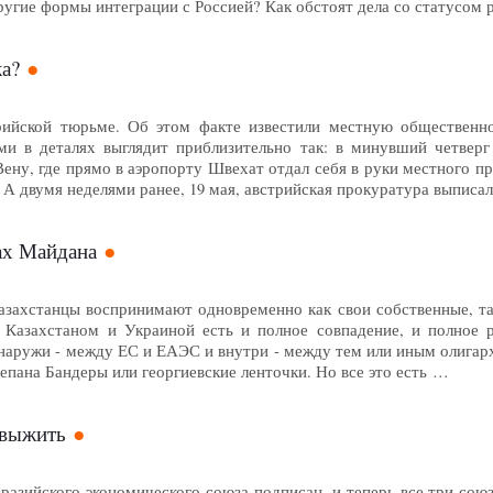
угие формы интеграции с Россией? Как обстоят дела со статусом 
а?
рийской тюрьме. Об этом факте известили местную общественно
и в деталях выглядит приблизительно так: в минувший четверг 
Вену, где прямо в аэропорту Швехат отдал себя в руки местного 
. А двумя неделями ранее, 19 мая, австрийская прокуратура выпис
ах Майдана
азахстанцы воспринимают одновременно как свои собственные, та
 Казахстаном и Украиной есть и полное совпадение, и полное 
наружи - между ЕС и ЕАЭС и внутри - между тем или иным олигарх
епана Бандеры или георгиевские ленточки. Но все это есть …
 выжить
разийского экономического союза подписан, и теперь все три сою