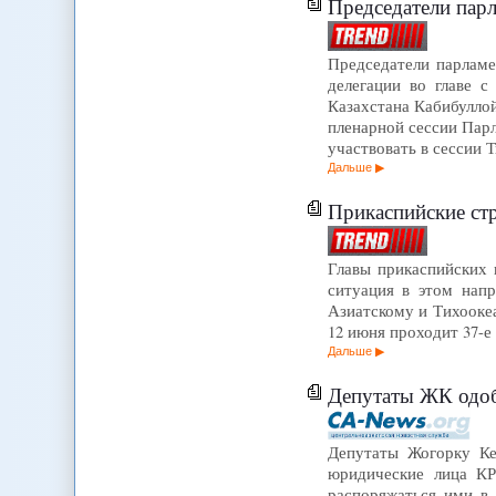
Председатели парл
Председатели парламе
делегации во главе 
Казахстана Кабибулло
пленарной сессии Парл
участвовать в сессии
Дальше
Прикаспийские стр
Главы прикаспийских 
ситуация в этом напр
Азиатскому и Тихооке
12 июня проходит 37-е
Дальше
Депутаты ЖК одобрили 
Депутаты Жогорку Ке
юридические лица КР
распоряжаться ими в 