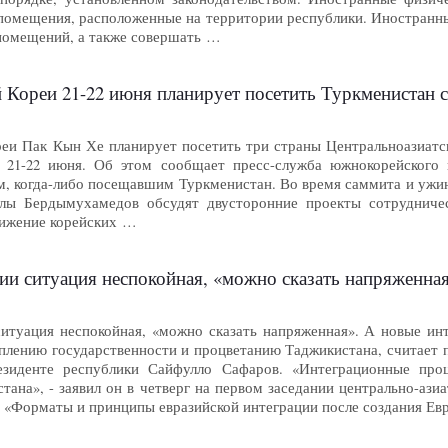
помещения, расположенные на территории республики. Иностранны
помещений, а также совершать …
Кореи 21-22 июня планирует посетить Туркменистан с
и Пак Кын Хе планирует посетить три страны Центральноазиатско
 21-22 июня. Об этом сообщает пресс-служба южнокорейского
м, когда-либо посещавшим Туркменистан. Во время саммита и ужин
улы Бердымухамедов обсудят двусторонние проекты сотрудничес
ижение корейских …
уация неспокойная, «можно сказать напряженная», - замдиректора Це
итуация неспокойная, «можно сказать напряженная». А новые ин
еплению государственности и процветанию Таджикистана, считает 
езиденте республики Сайфулло Сафаров. «Интеграционные про
ана», - заявил он в четверг на первом заседании центрально-ази
е «Форматы и принципы евразийской интеграции после создания Ев