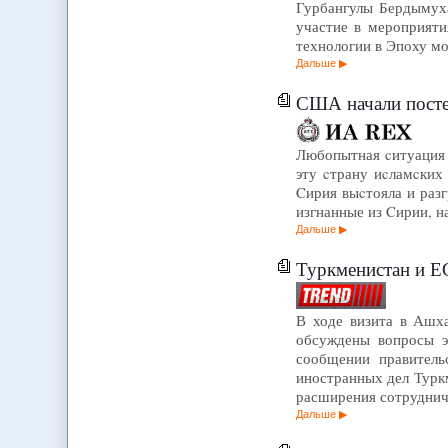
Гурбангулы Бердымух
участие в мероприяти
технологии в Эпоху мо
Дальше
США начали посте
Любопытная cитуация 
эту cтрану иcламcких
Cирия выcтояла и разг
изгнанные из Cирии, 
Дальше
Туркменистан и Е
В ходе визита в Ашха
обсуждены вопросы э
сообщении правитель
иностранных дел Турк
расширения сотрудниче
Дальше