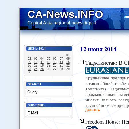
CA-News.INFO
Central Asia regional news digest
12
июня
2014
ИЮНЬ
2014
01
02
03
04
05
06
07
08
Таджикистан: В США рас
09
10
11
12
13
14
15
16
17
18
19
20
21
22
23
24
25
26
27
28
29
30
Крупнейшее предприят
в сложнейшей тяжбе 
SEARCH
Триллинга) Таджик
промышленным активо
многих лет это госу
крупнейшим в мире п
SUBCRIBE
Дальше
Freedom House: Не