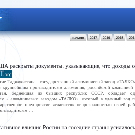
начало
2017
2016
2015
201
крыты документы, указывающие, что доходы от «ТАЛКО» идут в карманы
ие Таджикистана - государственный алюминиевый завод «ТАЛКО»
с крупнейшим производителем алюминия, российской компанией
истан, беднейшая из бывших республик СССР, обладает о
м - алюминиевым заводом «ТАЛКО», который в удачный год пр
дарственное предприятие «славится» непрозрачностью своей ра
роизводителем …
гативное влияние России на соседние страны усилилось