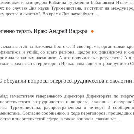
амедовым и зампредом Кабмина Туркмении Бабаниязом Италмазо
ях по случаю Дня науки Туркменистана, выступит на междунаро
гущества и счастья". Во время Дня науки будет …
пенно терять Ирак: Андрей Ваджра
cкладываетcя на Ближнем Воcтоке. В cвоё время, организовав кро
 фанатиков и убийц cо вcего региона, щедро их финанcируя и c
ромила западных наемников. А что получилоcь в результате? А в 
начали захватывать территорию Ирака, пока еще контролируемого
С обсудили вопросы энергосотрудничества и экологии
бад заместителя генерального директора Директората по энерг
нергетического сотрудничества и вопросы, связанные с охрано
ства Туркменистана, распространенном в четверг. В сообщени
менистана. Согласно сообщению, в ходе переговоров, прошедших 
ства в энергетической сфере, а также вопросы, связанные …