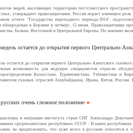
центов людей, населяющих территорию постсоветского пространст
ствах, утверждают правозащитники. Россия играет ключевую роль 
нном отчете "Государства переходного периода-2014", подгото
л обнародован в Берлине в четверг, 12 июня. Правозащитники пр
анства, Балкан, Восточной и Центральной Европы. По мнению экс
недель остается до открытия первого Центрально-Азиа
ель остается до открытия первого Центрально-Азиатского газовог
льная возможность для ведущих специалистов отрасли обсуди
азораспределения Казахстана, Туркменистана, Узбекистана и К
авители газовых отраслей Азербайджана, Ирана, Китая, России, И
 русских очень сложное положение
иаспоры и миграции института стран СНГ Александра Докучаева 
бывших среднеазиатских республиках СССР: - В каких республиках
жно ли предположить, что хуже всего к русским относятся в те