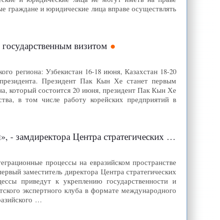
е граждане и юридические лица вправе осуществлять
 государственным визитом
го региона: Узбекистан 16-18 июня, Казахстан 18-20
 президента. Президент Пак Кын Хе станет первым
а, который состоится 20 июня, президент Пак Кын Хе
тва, в том числе работу корейских предприятий в
нтра стратегических исследований при президенте РТ
теграционные процессы на евразийском пространстве
первый заместитель директора Центра стратегических
цессы приведут к укреплению государственности и
атского экспертного клуба в формате международного
разийского …