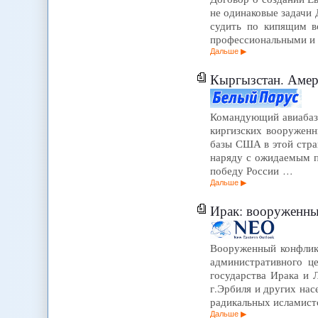
не одинаковые задачи 
судить по кипящим в
профессиональными и 
Дальше
Кыргызстан. Амер
Командующий авиабазы
киргизских вооруженн
базы США в этой стран
наряду с ожидаемым п
победу России …
Дальше
Ирак: вооруженны
Вооруженный конфликт
административного ц
государства Ирака и 
г.Эрбиля и других на
радикальных исламис
Дальше