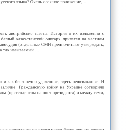
русского языка? Очень сложное положение, …
сть австрийские газеты. История в их изложении с
беглый казахстанский олигарх прилетел на частном
правосудия (отдельные СМИ предпочитают утверждать,
ала так называемый …
к и как бесконечно удаленные, здесь невозможные. И
различие. Гражданскую войну на Украине сотворили
ом (претендентом на пост президента) и между теми,
зных президента по отдельности будут решать совсем