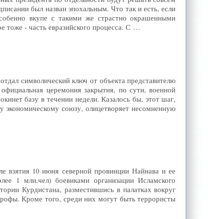
писании был назван эпохальным. Что так и есть, если
Особенно вкупе с такими же страстно окрашенными
 тоже - часть евразийского процесса. С …
тдал символический ключ от объекта представителю
 официальная церемония закрытия, по сути, военной
кинет базу в течении недели. Казалось бы, этот шаг,
у экономическому союзу, олицетворяет несомненную
е взятия 10 июня северной провинции Найнава и ее
олее 1 млн.чел) боевиками организации Исламского
тории Курдистана, разместившись в палатках вокруг
трофы. Кроме того, среди них могут быть террористы