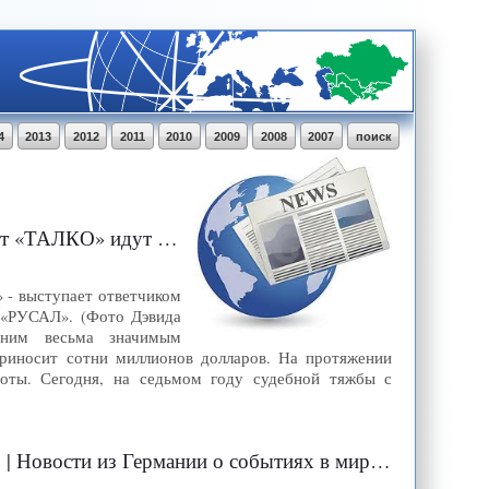
4
2013
2012
2011
2010
2009
2008
2007
поиск
 родственников Рахмона
 - выступает ответчиком
 «РУСАЛ». (Фото Дэвида
дним весьма значимым
иносит сотни миллионов долларов. На протяжении
боты. Сегодня, на седьмом году судебной тяжбы с
 | Новости из Германии о событиях в мире