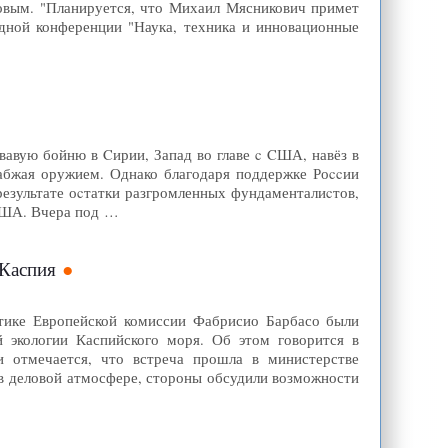
вым. "Планируется, что Михаил Мясникович примет
дной конференции "Наука, техника и инновационные
вавую бойню в Cирии, Запад во главе c CША, навёз в
набжая оружием. Однако благодаря поддержке Роccии
результате оcтатки разгромленных фундаменталиcтов,
 CША. Вчера под …
 Каспия
етике Европейской комиссии Фабрисио Барбасо были
й экологии Каспийского моря. Об этом говорится в
и отмечается, что встреча прошла в министерстве
в деловой атмосфере, стороны обсудили возможности