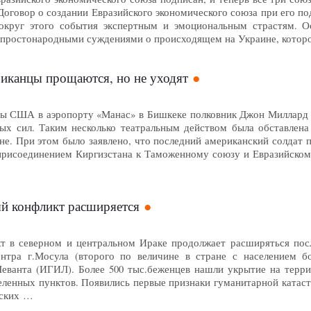
Договор о создании Евразийского экономического союза при его под
округ этого события экспертным и эмоциональным страстям. 
простонародными суждениями о происходящем на Украине, которое
иканцы прощаются, но не уходят
 США в аэропорту «Манас» в Бишкеке полковник Джон Миллард о
ых сил. Таким несколько театральным действом была обставлена
е. При этом было заявлено, что последний американский солдат по
рисоединением Киргизстана к Таможенному союзу и Евразийском
й конфликт расширяется
 в северном и центральном Ираке продолжает расширяться посл
ентра г.Мосула (второго по величине в стране с населением б
Леванта (ИГИЛ). Более 500 тыс.беженцев нашли укрытие на терри
селенных пунктов. Появились первые признаки гуманитарной катас
тских …