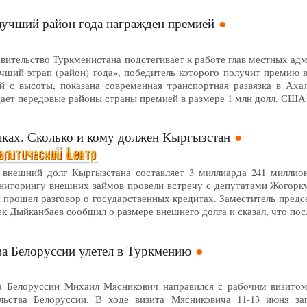
лучший район года награжден премией
ительство Туркменистана подстегивает к работе глав местных адм
чший этрап (район) года», победитель которого получит премию в
й с высоты, показана современная транспортная развязка в Ахал
ает передовые районы страны премией в размере 1 млн долл. США 
лках. Сколько и кому должен Кыргызстан
внешний долг Кыргызстана составляет 3 миллиарда 241 миллион
ниторингу внешних займов провели встречу с депутатами Жогорк
й прошел разговор о государственных кредитах. Заместитель пред
 Дыйканбаев сообщил о размере внешнего долга и сказал, что пос
ва Белоруссии улетел в Туркмению
а Белоруссии Михаил Мясникович направился с рабочим визито
ельства Белоруссии. В ходе визита Мясниковича 11-13 июня з