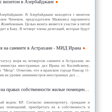
 с визитом в Азербайджане
Азербайджане. В Азербайджане находятся с визитом
илем Чичеком, председателем Мажилиса парламента
Жээнбековым. Целью визита является участие в пятой
ет в Баку. В четверг члены делегаций, которые будут
ря на саммите в Астрахани - МИД Ирана
статусу моря на четвертом саммите в Астрахани, но
ь министра иностранных дел Ирана по Каспийскому,
 "Мехр". Отметим, что в иранском городе Рамсар 11-
спия на уровне замминистров иностранных дел …
сти жилые помещения, расположенные в Кыргызстане
 кодекс КР. Согласно законопроекту, граждане и
лых помещений, приобретать их в собственность и
еские и юридические лица не могут иметь на праве