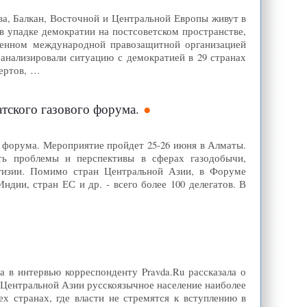
ва, Балкан, Восточной и Центральной Европы живут в
в упадке демократии на постсоветском пространстве,
вленном международной правозащитной организацией
оанализировали ситуацию с демократией в 29 странах
пертов, …
тского газового форума.
о форума. Мероприятие пройдет 25-26 июня в Алматы.
ть проблемы и перспективы в сферах газодобычи,
иргизии. Помимо стран Центральной Азии, в Форуме
ндии, стран ЕС и др. - всего более 100 делегатов. В
в интервью корреспонденту Pravda.Ru рассказала о
 Центральной Азии русскоязычное население наиболее
х странах, где власти не стремятся к вступлению в