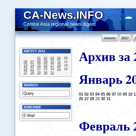
CA-News.INFO
Central Asia regional news digest
начало
2017
Архив за 
АВГУСТ
2012
01
02
03
04
05
06
07
08
09
10
11
12
13
14
15
16
17
18
19
20
21
22
23
24
25
26
Январь
2
27
28
29
30
31
SEARCH
01
02
03
04
05
06
07
08
09
10
1
26
27
28
29
30
31
SUBCRIBE
Февраль