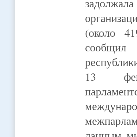
задолжала
организа
(около 4
сообщил 
республик
13 фев
парламе
между
межпарлам
данным ми