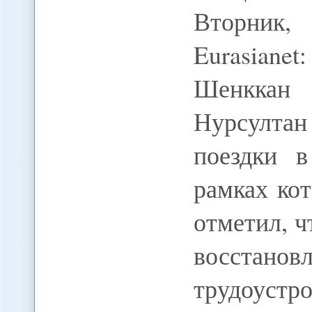
Вторник, 
Eurasiane
Шенккан
Нурсултан
поездки в
рамках ко
отметил, ч
восст
трудоустр