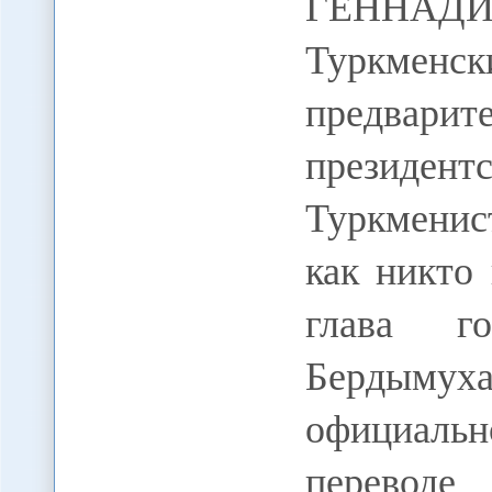
ГЕННАДИ
Туркме
предвар
презид
Туркменис
как никто
глава го
Бердымуха
официаль
перево