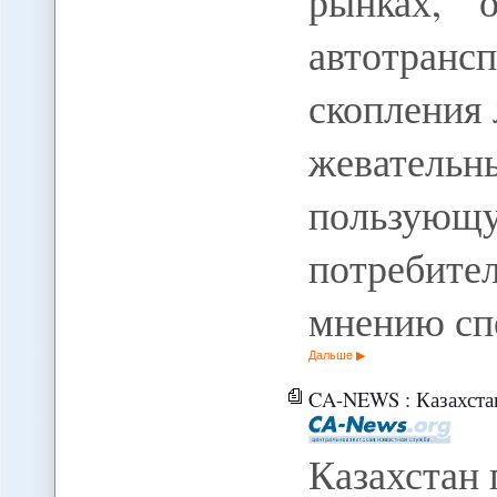
рынках, о
автотран
скопления 
жевател
польз
потреби
мнению сп
Дальше
CA-NEWS : Казахста
Казахстан