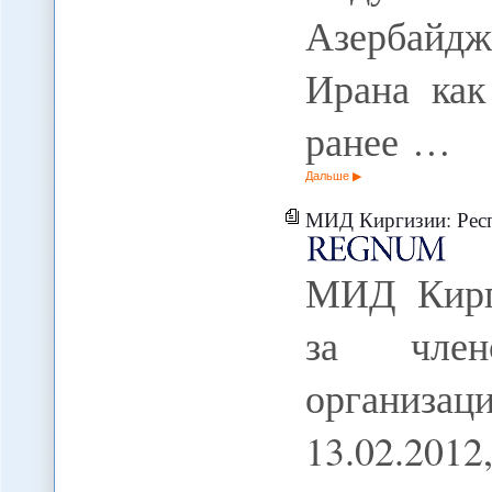
Азербайд
Ирана как
ранее …
Дальше
МИД Киргизии: Республика задол
МИД Кирги
за член
организаци
13.02.20