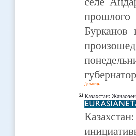
селе Анда
прошлого 
Бурканов 
произоше
понедельн
губернато
Дальше
Казахстан: Жанаозен встре
Казахст
инициати