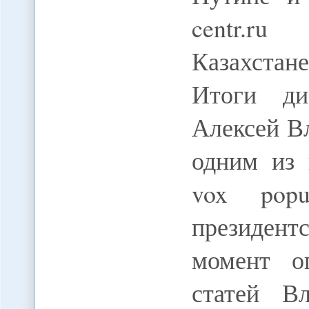
centr.ru
Казахста
Итоги ди
Алексей Вл
одним из 
vox popu
президен
момент о
статей В