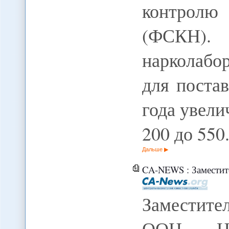
контролю
(ФСКН).
нарколабо
для поста
года увелич
200 до 550
Дальше
CA-NEWS : Заместитель 
Заместите
ООН Но