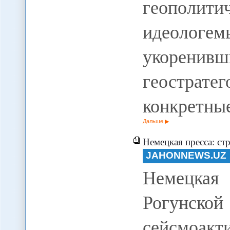
геополи
идеологем
укоренивш
геострат
конкретны
Дальше
Немецкая пресса: строите
JAHONNEWS.UZ
Немецкая
Рогунс
сейсмоакт