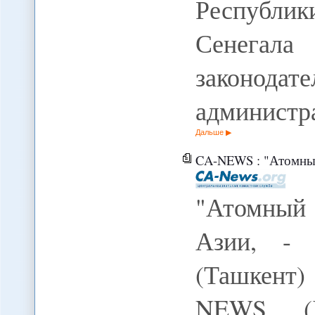
Республи
Сенегал
законод
администр
Дальше
CA-NEWS : "Атомный рене
"Атомный
Азии, - 
(Ташкент)
NEWS (