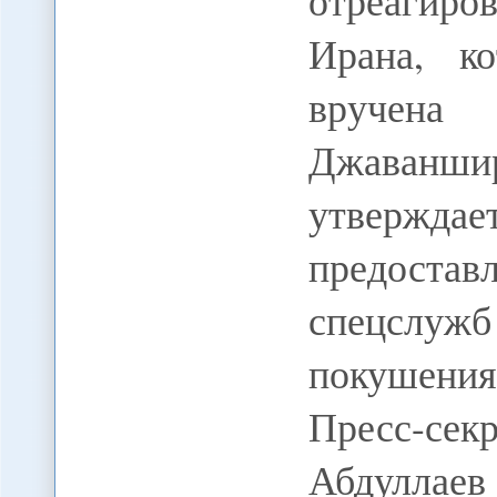
отреагир
Ирана, к
вручена
Джаванш
утвержд
предостав
спецслуж
покушени
Пресс-с
Абдулла