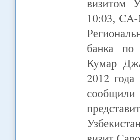
визитом У
10:03, CA
Регионал
банка по
Кумар Джа
2012 года
сообщ
представи
Узбекиста
визит Сар