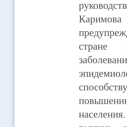
руководс
Каримо
предупре
стране 
заболеван
эпидеми
способств
повышени
населения