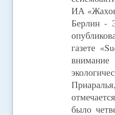
ИА «Жахо
Берлин - 
опублико
газете «Su
внимание
экологиче
Приараль
отмечается
было четв