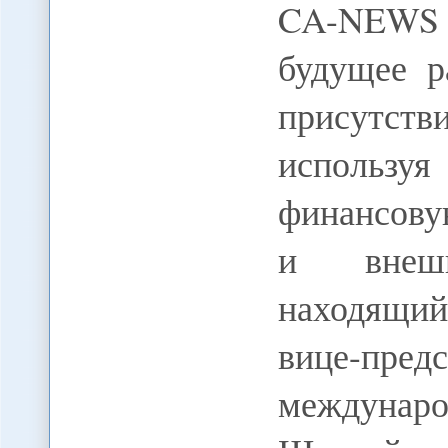
CA-NEWS 
будущее р
присутст
использу
финансову
и внешн
находящий
вице-пред
междунар