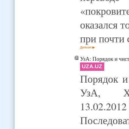
«покровит
оказался т
при почти 
Дальше
УзА: Порядок и чист
UZA.UZ
Порядок и
УзА, Хо
13.02.
Последов