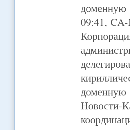
доменную 
09:41, CA
Корпорац
админис
делегир
кирилли
доменную
Новости-
координац