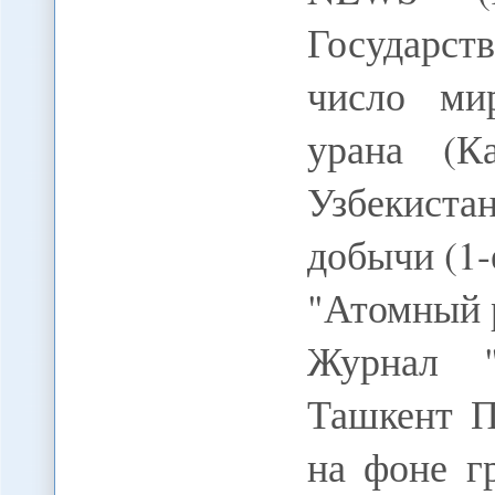
Государст
число ми
урана (К
Узбекиста
добычи (1-
"Атомный 
Журнал "
Ташкент П
на фоне г