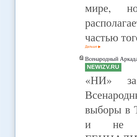
мире, н
располаг
частью тог
Дальше
Всенародный Аркадаг. Президентск
NEWIZV.RU
«НИ» за
Всенарод
выборы в 
и не на