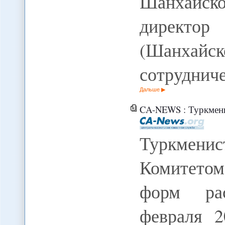
Шанхайско
директо
(Шанха
сотруднич
Дальше
CA-NEWS : Туркменистан отчи
Туркмен
Комитето
форм ра
февраля 