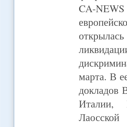
CA-NEWS
европейск
открылась
ликвида
дискрими
марта. В е
докладов 
Италии, 
Лаосской