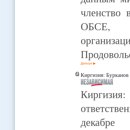
членство 
ОБСЕ, 
орга
Продоволь
Дальше
Киргизия: Бурканов не н
Киргизи
ответств
декабре 