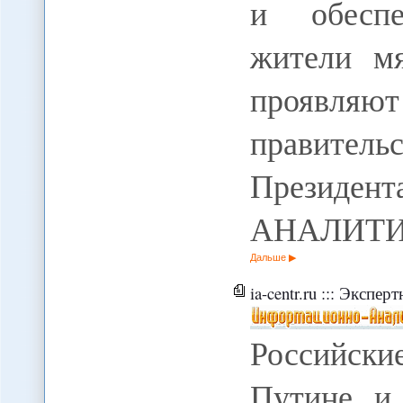
и обеспе
жители мя
проявляют
правител
Президен
АНАЛИТИК
Дальше
ia-centr.ru ::: Экспертна
Российск
Путине и 