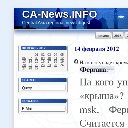
CA-News.INFO
Central Asia regional news digest
начало
2017
14
февраля
2012
ФЕВРАЛЬ
2012
01
02
03
04
05
06
07
08
09
10
11
12
На кого упадет кремлевская «крыша
13
14
15
16
17
18
19
20
21
22
23
24
25
26
27
28
29
На кого уп
SEARCH
«крыша»? 
SUBCRIBE
msk, Фер
Считаетс