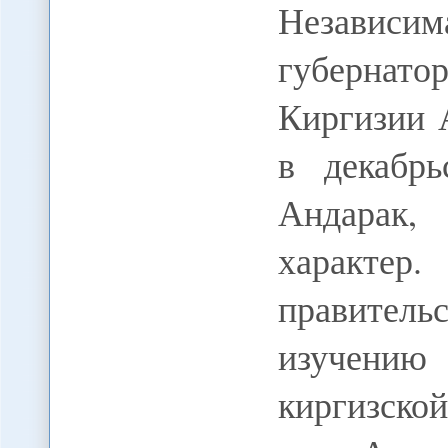
Независим
губерна
Киргизии 
в декабрь
Андарак
характер
правите
изучени
киргизско