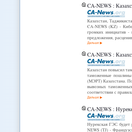
CA-NEWS : Казахст
Казахстан, Таджикиста
CA-NEWS (KZ) - Кибе
громких инициатив -
предложения, расценив
Дальше
CA-NEWS : Казахс
Казахстан повысил та
таможенные пошлины 
(МЭРТ) Казахстана. По
вывозных таможенных
соответствии с прави
Дальше
CA-NEWS : Нурекск
Нурекская ГЭС будет 
NEWS (TJ) - Французс