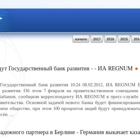
начало
2017
2016
2015
201
дут Государственный банк развития - - ИА REGNUM
Государственный банк развития 10:24 08.02.2012, ИА REGNUM В
 развития. Об этом 7 февраля на правительственном совещании
Бабанов, сообщили корреспонденту ИА REGNUM в пресс-службе
авительства. Основной задачей нового банка будет финансирова
рное общество, при этом 100 процентов акций будут принадлежат
несён …
дежного партнера в Берлине - Германия выкачает казахст