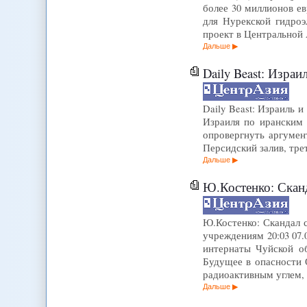
более 30 миллионов е
для Нурекской гидроэ
проект в Центральной
Дальше
Daily Beast: Изра
Daily Beast: Израиль 
Израиля по иранским 
опровергнуть аргумен
Персидский залив, тр
Дальше
Ю.Костенко: Скандал с рад
Ю.Костенко: Скандал 
учреждениям 20:03 07.
интернаты Чуйской об
Будущее в опасности 
радиоактивным углем
Дальше