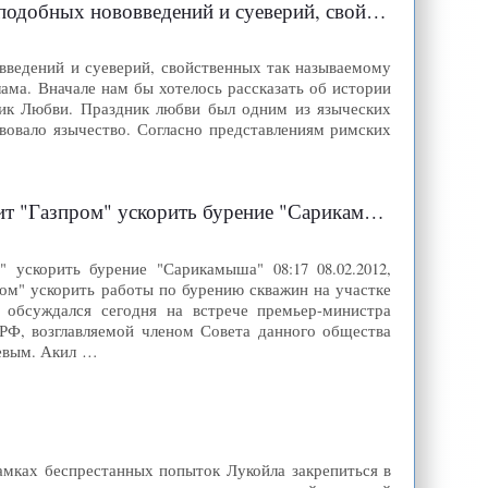
 свойственных так называемому Дню Валентина" | ЦентрАзия
введений и суеверий, свойственных так называемому
лама. Вначале нам бы хотелось рассказать об истории
ник Любви. Праздник любви был одним из языческих
твовало язычество. Согласно представлениям римских
" ускорить бурение "Сарикамыша" | ЦентрАзия
 ускорить бурение "Сарикамыша" 08:17 08.02.2012,
ом" ускорить работы по бурению скважин на участке
обсуждался сегодня на встрече премьер-министра
РФ, возглавляемой членом Совета данного общества
левым. Акил …
рамках беспрестанных попыток Лукойла закрепиться в