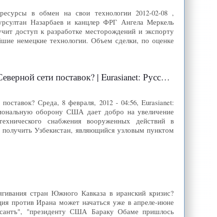
ресурсы в обмен на свои технологии 2012-02-08 ,
урсултан Назарбаев и канцлер ФРГ Ангела Меркель
учит доступ к разработке месторождений и экспорту
ейшие немецкие технологии. Объем сделки, по оценке
сети поставок? | Eurasianet: Русская Служба
ставок? Среда, 8 февраля, 2012 - 04:56, Eurasianet:
циональную оборону США дает добро на увеличение
-технического снабжения вооруженных действий в
 получить Узбекистан, являющийся узловым пунктом
втягивания стран Южного Кавказа в иранский кризис?
я против Ирана может начаться уже в апреле-июне
ерсантъ", "президенту США Бараку Обаме пришлось