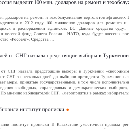
оссия выделит 100 млн. долларов на ремонт и техобсл
н. долларов на ремонт и техобслуживание вертолётов афганских В
ыделении в 2012 году 100 миллионов долларов для ремонта и т
ящихся в распоряжении афганских ВС. Данные средства будут
 в целевой фонд Совета Россия - НАТО, куда будут внесены ро
ство «Росбалт». Средства …
ей от СНГ назвала предстоящие выборы в Туркмении «св
 от СНГ назвала предстоящие выборы в Туркмении «свободными 
от СНГ за несколько дней до выборов президента Туркмении на
ает меры, принятые государственными, в том числе исполнитель
ведения свободных, справедливых и демократических выборов»
По мнению наблюдателей СНГ, «мероприятия в рамках избирател
бновили институт прописки
овили институт прописки В Казахстане ужесточили правила рег