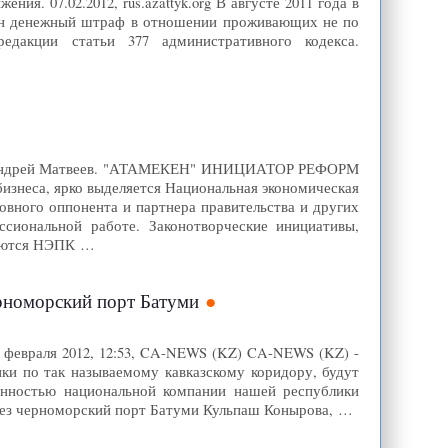
ия. 07.02.2012, rus.azattyk.org В августе 2011 года в
рен денежный штраф в отношении проживающих не по
едакции статьи 377 административного кодекса.
Азия Андрей Матвеев. "АТАМЕКЕН" ИНИЦИАТОР РЕФОРМ
изнеса, ярко выделяется Национальная экономическая
овного оппонента и партнера правительства и других
сиональной работе. Законотворческие инициативы,
няются НЭПК …
ерноморский порт Батуми
8 февраля 2012, 12:53, CA-NEWS (KZ) CA-NEWS (KZ) -
нки по так называемому кавказскому коридору, будут
венностью национальной компании нашей республики
через черноморский порт Батуми Кульпаш Конырова, …