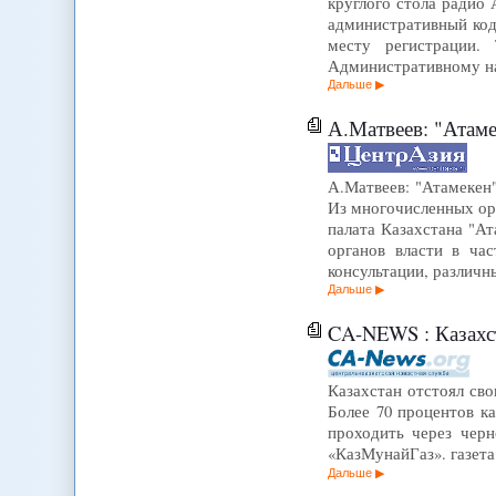
круглого стола радио А
административный код
месту регистрации. 
Административному на
Дальше
А.Матвеев: "Атаме
А.Матвеев: "Атамеке
Из многочисленных ор
палата Казахстана "А
органов власти в ча
консультации, различ
Дальше
CA-NEWS : Казахст
Казахстан отстоял св
Более 70 процентов к
проходить через черн
«КазМунайГаз». газета
Дальше