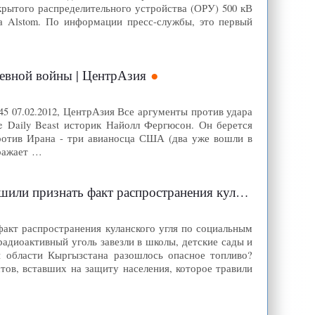
крытого распределительного устройства (ОРУ) 500 кВ
а Alstom. По информации пресс-службы, это первый
невной войны | ЦентрАзия
45 07.02.2012, ЦентрАзия Все аргументы против удара
 Daily Beast историк Найолл Фергюсон. Он берется
против Ирана - три авианосца США (два уже вошли в
бражает …
ия куланского угля по социальным учреждениям | ЦентрАзия
акт распространения куланского угля по социальным
радиоактивный уголь завезли в школы, детские сады и
й области Кыргызстана разошлось опасное топливо?
тов, вставших на защиту населения, которое травили