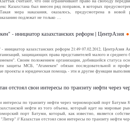
заттык считают, что они ограничивают право на свободу передвижен
екс Казахстана был внесен ряд поправок, в которых предусмот
Такая мера наказания, оказалось, предусмотрена в новой р
казанию подлежат не только …
кен" - инициатор казахстанских реформ | ЦентрАзия
н" - инициатор казахстанских реформ 21:49 07.02.2012, Центр
ганизаций, защищающих права представителей малого и среднего б
тамекен". Своим положением организации, добившейся статуса осн
сти защиты МСБ, "Атамекен" обязан последовательной и профес
ные проекты и юридическая помощь - эти и другие функции выпол
ан отстоял свои интересы по транзиту нефти через ч
ои интересы по транзиту нефти через черноморский порт Батуми 
азахстанской нефти из того объема, который идет на мировые ры
оморский порт Батуми, который, как известно, является собст
 "Литер" // Казахстан отстоял свои интересы по транзиту нефти 