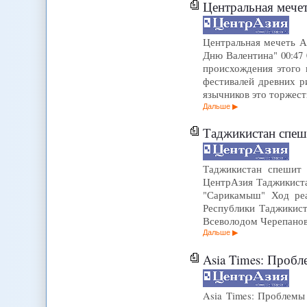
Центральная мечеть Алматы
Центральная мечеть А
Дню Валентина" 00:47 
происхождения этого 
фестивалей древних р
язычников это торжес
Дальше
Таджикистан спешит 
Таджикистан спешит 
ЦентрАзия Таджикиста
"Сарикамыш" Ход реа
Республики Таджикист
Всеволодом Черепанов
Дальше
Asia Times: Пробл
Asia Times: Проблемы