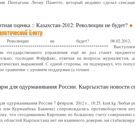
лаве Пентагона Леону Панетте, который недавно сделал сенсац
пертная оценка :: Казахстан-2012: Революции не будет?
012: Революции не будет? 08.02.201
****************************************************** Выс
и государственного управления ещё не раз станет предмето
тельно, господин Фэйрфакс, отвечая на вопросы журналистов, д
тических выражений. С одной стороны, он подчеркнул, что популя
кое сравнение с уровнем поддержки (а точнее …
арм для одурманивания России. Кыргызстан новости с
ля одурманивания России 7 февраля, 2012 г., 18:25, kant.kg Любая
а или Курманбека Бакиева) сопровождалась противоборством юга
тому, что сегодняшнюю Киргизию по большому счету совершенно н
ых областей Кыргызстана нет ни взаимного доверия, ни стабилизи