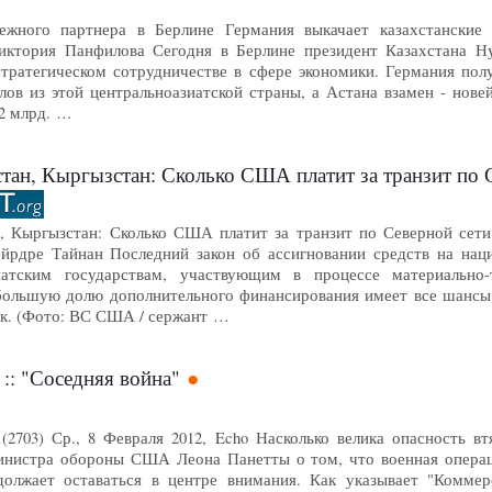
ежного партнера в Берлине Германия выкачает казахстанские 
Виктория Панфилова Сегодня в Берлине президент Казахстана Н
тратегическом сотрудничестве в сфере экономики. Германия пол
лов из этой центральноазиатской страны, а Астана взамен - нов
 2 млрд. …
ан, Кыргызстан: Сколько США платит за транзит по Северной 
, Кыргызстан: Сколько США платит за транзит по Северной сети по
ейрдре Тайнан Последний закон об ассигновании средств на на
иатским государствам, участвующим в процессе материально
большую долю дополнительного финансирования имеет все шансы
ок. (Фото: ВС США / сержант …
 :: "Соседняя война"
1(2703) Ср., 8 Февраля 2012, Echo Насколько велика опасность 
нистра обороны США Леона Панетты о том, что военная операци
должает оставаться в центре внимания. Как указывает "Комм