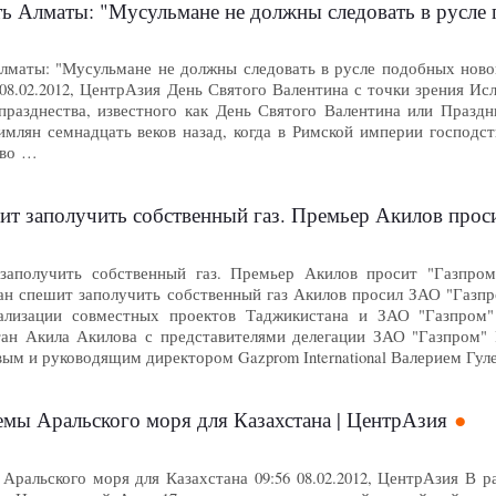
: "Мусульмане не должны следовать в русле подобных нововведений и суеверий,
лматы: "Мусульмане не должны следовать в русле подобных ново
08.02.2012, ЦентрАзия День Святого Валентина с точки зрения Ис
празднества, известного как День Святого Валентина или Празд
имлян семнадцать веков назад, когда в Римской империи господс
тво …
заполучить собственный газ. Премьер Акилов просит "Газпром
заполучить собственный газ. Премьер Акилов просит "Газпром"
н спешит заполучить собственный газ Акилов просил ЗАО "Газпр
лизации совместных проектов Таджикистана и ЗАО "Газпром" 
ан Акила Акилова с представителями делегации ЗАО "Газпром" 
ым и руководящим директором Gazprom International Валерием Гу
емы Аральского моря для Казахстана | ЦентрАзия
 Аральского моря для Казахстана 09:56 08.02.2012, ЦентрАзия В 