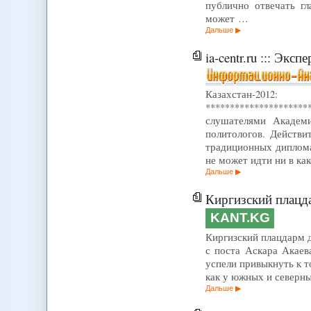
публично отвечать г
может …
Дальше
ia-centr.ru ::: Экс
Казахстан-2
*******************
слушателями Академи
политологов. Действи
традиционных диплома
не может идти ни в ка
Дальше
Киргизский плацд
KANT.KG
Киргизский плацдарм д
с поста Аскара Акаев
успели привыкнуть к 
как у южных и северн
Дальше