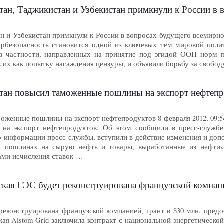
ан, Таджикистан и Узбекистан примкнули к России в во
н и Узбекистан примкнули к России в вопросах будущего всемирной
рбезопасность становится одной из ключевых тем мировой поли
 в частности, направленных на принятие под эгидой ООН норм 
 их как попытку насаждения цензуры, и объявили борьбу за свобод
тан повысил таможенные пошлины на экспорт нефтеп
моженные пошлины на экспорт нефтепродуктов 8 февраля 2012, 09
на экспорт нефтепродуктов. Об этом сообщили в пресс-службе 
 информации пресс-службы, вступили в действие изменения и допо
 пошлинах на сырую нефть и товары, выработанные из нефти».
лами исчисления ставок …
ая ГЭС будет реконструирована французской компание
реконструирована французской компанией, грант в $30 млн. предо
кая Alstom Grid заключила контракт с национальной энергетическ