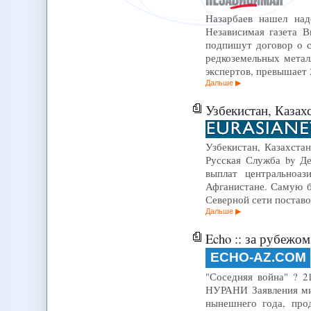
Назарбаев нашел над
Независимая газета 
подпишут договор о с
редкоземельных метал
экспертов, превышает
Дальше
Узбекистан, Казахст
Узбекистан, Казахстан
Русская Служба by Д
выплат центральноаз
Афганистане. Самую 
Северной сети постав
Дальше
Echo :: за рубежом
ECHO-AZ.COM
"Соседняя война" ? 2
НУРАНИ Заявления ми
нынешнего года, про