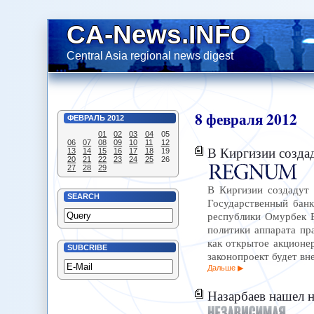
CA-News.INFO
Central Asia regional news digest
8
февраля
2012
ФЕВРАЛЬ
2012
01
02
03
04
05
06
07
08
09
10
11
12
В Киргизии созда
13
14
15
16
17
18
19
20
21
22
23
24
25
26
27
28
29
В Киргизии создадут 
SEARCH
Государственный банк
республики Омурбек 
политики аппарата пр
как открытое акционе
SUBCRIBE
законопроект будет в
Дальше
Назарбаев нашел на