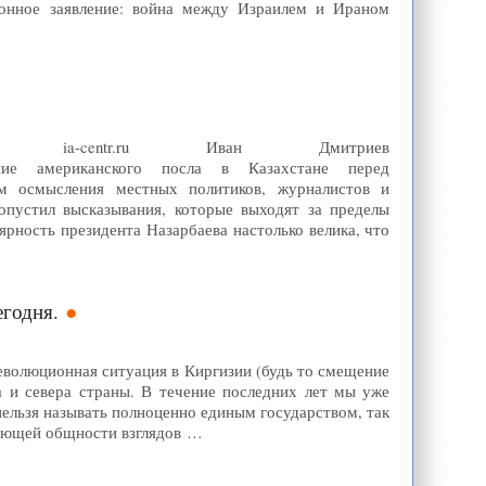
ионное заявление: война между Израилем и Ираном
2, ia-centr.ru Иван Дмитриев
тупление американского посла в Казахстане перед
м осмысления местных политиков, журналистов и
опустил высказывания, которые выходят за пределы
рность президента Назарбаева настолько велика, что
егодня.
 революционная ситуация в Киргизии (будь то смещение
 и севера страны. В течение последних лет мы уже
ельзя называть полноценно единым государством, так
рующей общности взглядов …