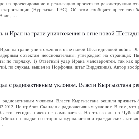
вро на проектирование и реализацию проекта по реконструкции от
лектростанции (Нурекская ГЭС). Об этом сообщает пресс-служб
 Азии, …
иль и Иран на грани уничтожения в огне новой Шестид
и Иран на грани уничтожения в огне новой Шестидневной войны 19:
ядерным объектам неосновательны, утверждает на страницах The
ты по порядку. 1) Ответный удар Ирана маловероятен, так как 
етий, по слухам, вышел из Норфолка, штат Вирджиния). Автор воо
иоактивным уклоном. Власти Кыргызстана решили признать факт распространен
с радиоактивным уклоном. Власти Кыргызстана решили признать ф
02.2012, ЦентрАзия Скандал с радиоактивным уклоном В том, что 
ласти, сегодня никто не сомневается. Но только ли по Чуйско
Отбивать нападки со стороны журналистов и гражданских активис
, …