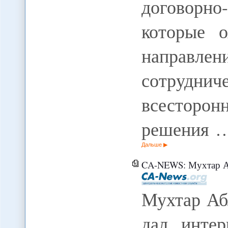
договорн
которые о
направ
сотруднич
всесторон
решения 
Дальше
CA-NEWS: Мухтар Абляз
Мухтар Аб
дал инте