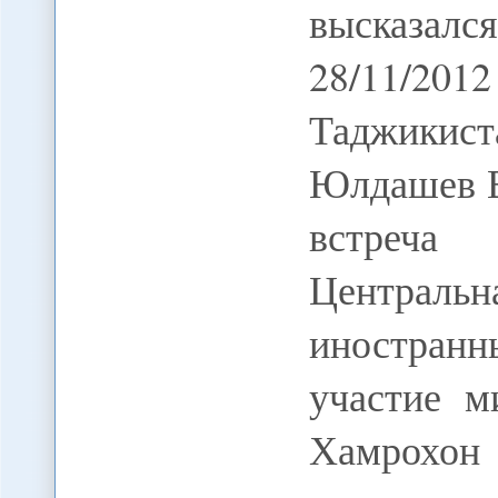
высказалс
28/11/
Таджикис
Юлдашев В
встреча
Центральн
иностран
участие м
Хамрох