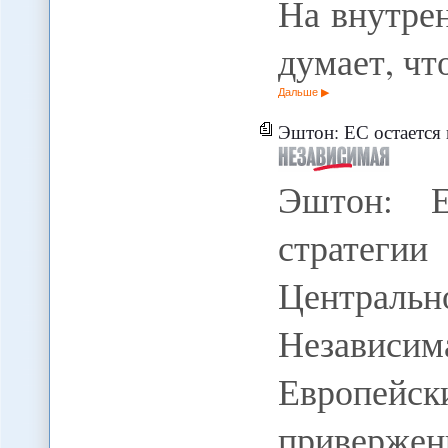
На внутре
думает, ч
Дальше
Эштон: ЕС остается приве
Эштон: Е
стратегии
Централ
Независ
Европе
приве