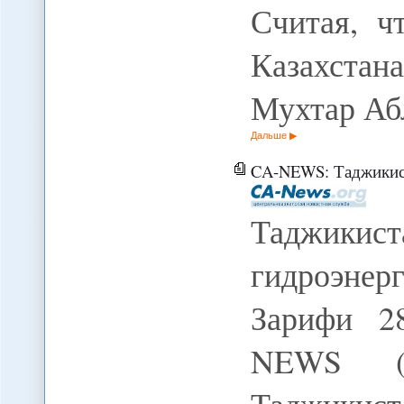
Считая, ч
Казахста
Мухтар Аб
Дальше
CA-NEWS: Таджикистан вы
Таджикист
гидроэне
Зарифи 2
NEWS (