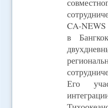
совмест
сотруднич
CA-NEWS 
в Бангко
двухдн
региона
сотруднич
Его уча
интеграц
Тихооке