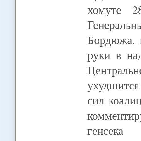
хомуте 2
Генеральн
Бордюжа, 
руки в на
Централ
ухудшится
сил коали
комменти
генсека