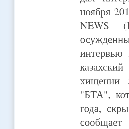
ноября 20
NEWS (K
осужденны
интервью
казахски
хищении 
"БТА", ко
года, скр
сообщает 