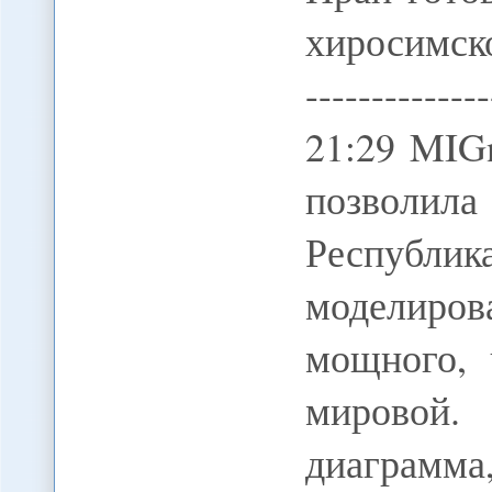
хиросимской 
-------------
21:29 MIG
позволил
Республи
моделиров
мощного,
мировой.
диаграм