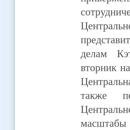
сотрудн
Центральн
представ
делам Кэ
вторник н
Центральн
также по
Центральн
масштаб