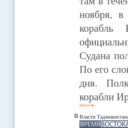
там в тече
ноября, в
корабль 
официаль
Судана по
По его сло
дня. Пол
корабли И
Дальше
Власти Таджикистана 