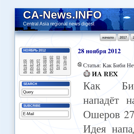
CA-News.INFO
Central Asia regional news digest
начало
2017
28
ноября
2012
НОЯБРЬ
2012
01
02
03
04
05
06
07
08
09
10
11
Статья: Как Биби Нетаньяху 
12
13
14
15
16
17
18
19
20
21
22
23
24
25
26
27
28
29
30
Как Би
SEARCH
нападёт 
SUBCRIBE
Ошеров 27
Идея напа