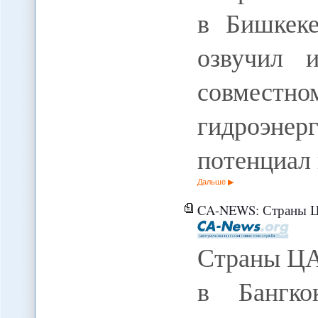
в Бишкеке
озвучил 
совмес
гидроэн
потенциал
Дальше
CA-NEWS: Страны ЦА собрались на 
Страны ЦА
в Бангко