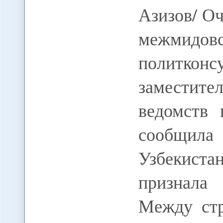
Азизов/ О
межмидов
политко
заместите
ведомств 
сообщи
Узбекиста
признала 
Между стр