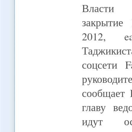
Власти 
закрытие 
2012, ea
Таджикист
соцсети F
руководи
сообщает 
главу вед
идут оск