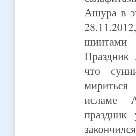
Ашура в эт
28.11.201
шиитами 
Праздник 
что сунн
мириться
исламе А
праздник
закончил