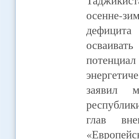
Таджикис
осенне-з
дефицита
осваивать
потенц
энергети
заявил м
республик
глав вне
«Европейс