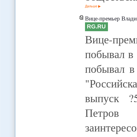
Дальше
Вице-премьер Владислав Сурков побывал в Каз
RG.RU
Вице-пр
побывал в
побывал в 
"Российс
выпуск ?
Петров
заинтерес