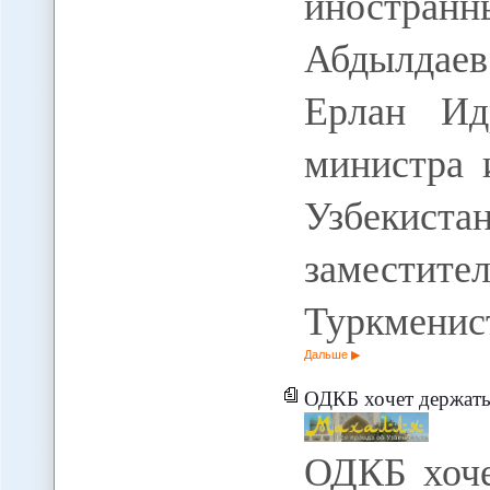
иностранн
Абдылдае
Ерлан Ид
министра 
Узбекис
заместите
Туркменис
Дальше
ОДКБ хочет держать
ОДКБ хоч