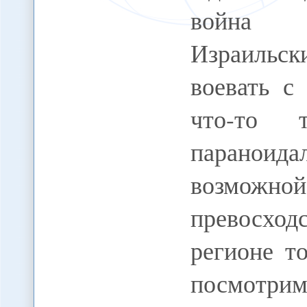
война Б
Израильс
воевать с
что-то
параноид
возможно
превосхо
регионе т
посмотрим,