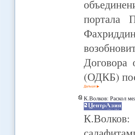
объедине
портала П
Фахриддин
возобнов
Договора 
(ОДКБ) по
Дальше
К.Волков: Раскол между шиитами 
К.Волков
салафита