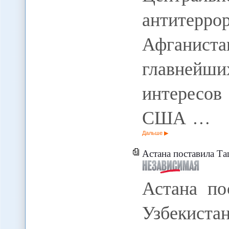
антитерр
Афганист
главнейш
интересов
США …
Дальше
Астана поставила Ташкент н
Астана по
Узбекист