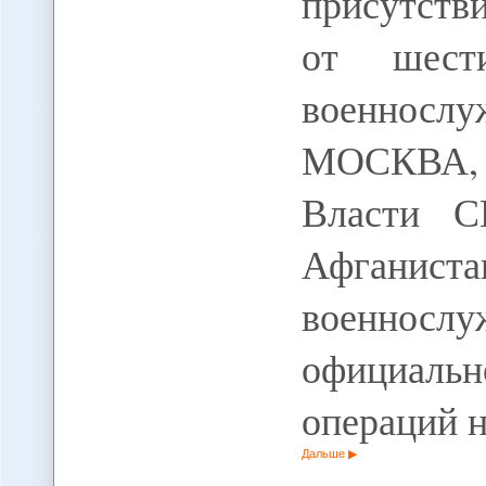
присутств
от шест
военно
МОСКВА,
Власти С
Афганис
военнослу
официаль
операций 
Дальше