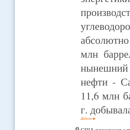
производс
углеводо
абсолютно
млн барре
нынешний
нефти - С
11,6 млн б
г. добыва
Дальше
США планируют оставить 