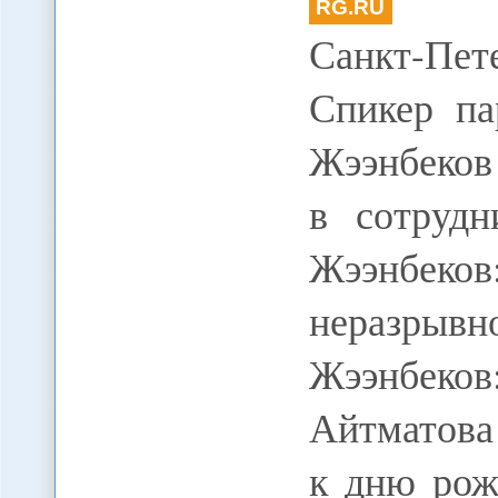
RG.RU
Санкт-Пе
Спикер па
Жээнбеков
в сотрудн
Жээнбек
неразрывн
Жээнбеко
Айтматова
к дню рож