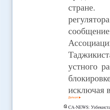
стране.
регулято
сообщение
Ассоциац
Таджикис
устного р
блокиров
исключая 
Дальше
CA-NEWS: Узбекистан пр