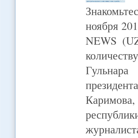
Знакомьт
ноября 20
NEWS (UZ
количес
Гульнара
президе
Каримов
республи
журналис