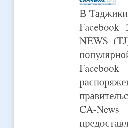
В Таджики
Facebook 
NEWS (TJ
популярн
Facebo
распоря
правитель
CA-News
предостав