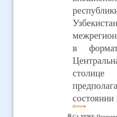
республи
Узбекиста
межрегион
в форма
Центральн
столице 
предполаг
состоянии
Дальше
CA-NEWS: Президент Турк