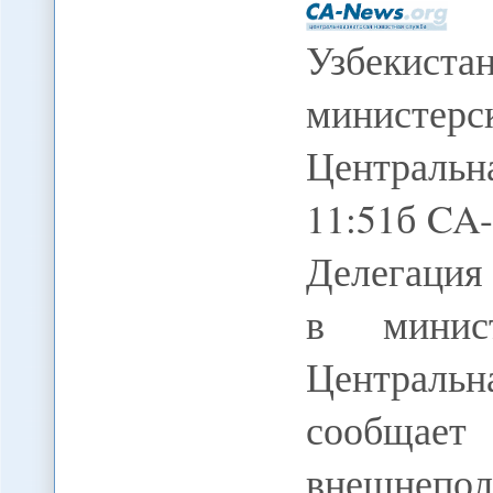
Узбекис
министе
Централь
11:51б CA
Делегация
в минис
Централь
сообщ
внешнеп