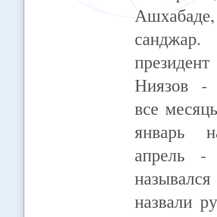
Ашхабаде
санджар
президент
Ниязов -
все месяцы
январь н
апрель -
называлс
назвали р