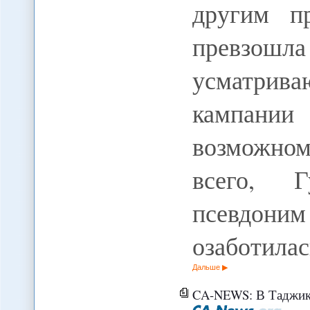
другим п
превзошла
усматрива
кампании
возможному
всего, Г
псевдон
озаботила
Дальше
CA-NEWS: В Таджики