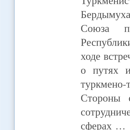
Туркме
Бердымуха
Союза п
Республик
ходе встр
о путях и
туркмено
Стороны 
сотрудни
сферах …