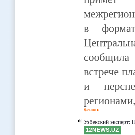
межрегион
в форма
Централ
сообщила
встрече пл
и персп
регионами
Дальше
Узбекский эксперт: Неужели 
12NEWS.UZ