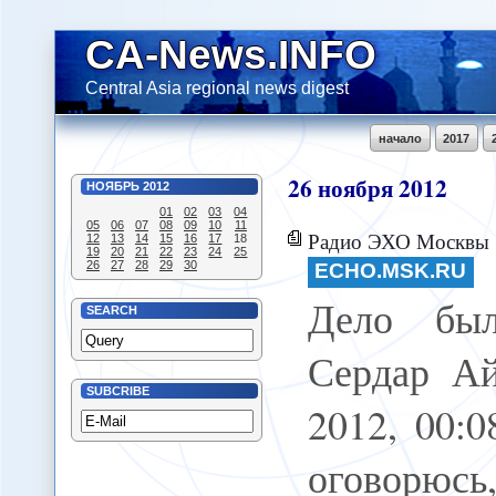
CA-News.INFO
Central Asia regional news digest
начало
2017
26
ноября
2012
НОЯБРЬ
2012
01
02
03
04
05
06
07
08
09
10
11
Радио ЭХО Москвы :
12
13
14
15
16
17
18
19
20
21
22
23
24
25
26
27
28
29
30
ECHO.MSK.RU
Дело бы
SEARCH
Сердар Ай
SUBCRIBE
2012, 00:
оговорюсь