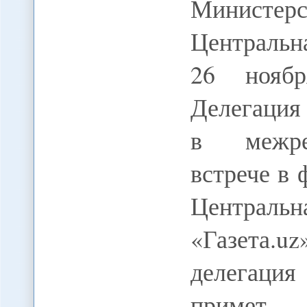
Министе
Центральн
26 ноябр
Делегация
в межрег
встрече в
Центральн
«Газета.u
делегаци
примет 