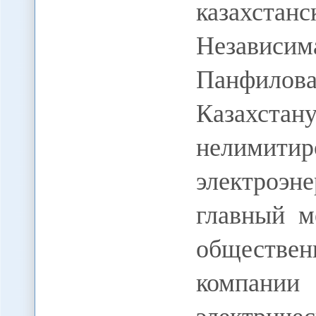
казахстан
Независ
Панфило
Казахстан
нелим
электроэ
главный м
обществе
компа
электрич