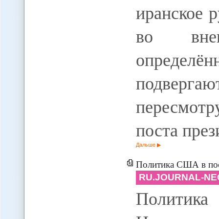
иранское 
во вне
определё
подверг
пересмотр
поста пре
Дальше
Политика США в постсоветской 
RU.JOURNAL-NE
Политик