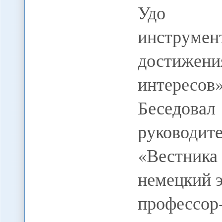
Удо Ш
инструм
достиже
интересов» 
Беседо
руководи
«Вестник
немецкий 
профессо