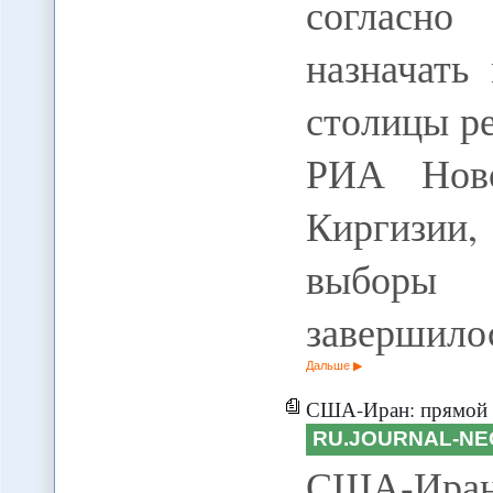
согласно
назначать
столицы р
РИА Ново
Киргизии,
выборы
завершило
Дальше
США-Иран: прямой диалог сто
RU.JOURNAL-NE
США-Иран