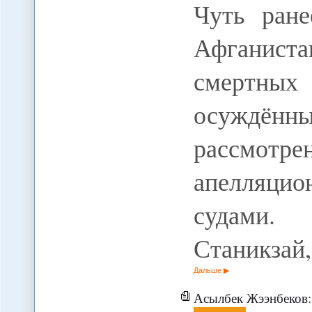
Чуть ране
Афганист
смертны
осуждён
рассм
апелляци
судами.
Станикзай,
Дальше
Асылбек Жээнбеков: Будущее Киргизии неразрывно связано с Р