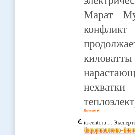
Марат Му
конфлик
продолжа
киловат
нарастаю
нехватк
теплоэлек
Дальше
ia-centr.ru ::: Экспертная оценка ::