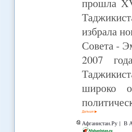
прошла XV
Таджикис
избрала но
Совета - Э
2007 год
Таджикис
широко о
политичес
Дальше
Афганистан.Ру | В 