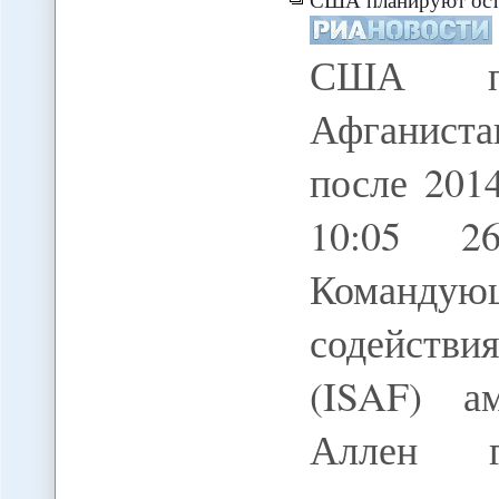
США пл
Афганист
после 2014
10:05 26
Команду
содействи
(ISAF) а
Аллен г