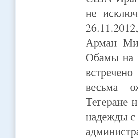
не исключ
26.11.201
Арман Мик
Обамы на 
встречен
весьма о
Тегеране 
надежды с 
админист