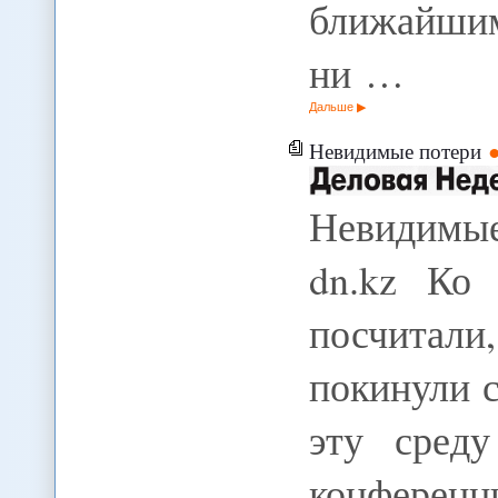
ближайшим
ни …
Дальше
Невидимые потери
Невидимые
dn.kz Ко
посчитал
покинули 
эту сред
конфере