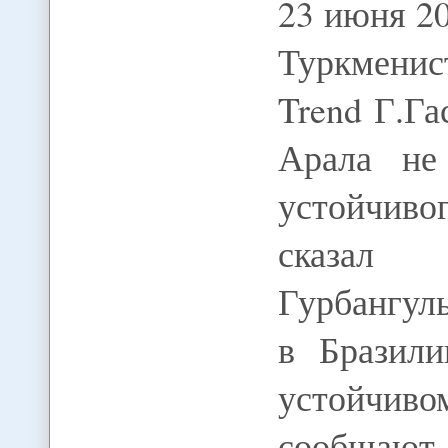
23 июня 20
Туркменис
Trend Г.Г
Арала не
устойчиво
сказал п
Гурбангул
в Бразил
устойчив
сообщают