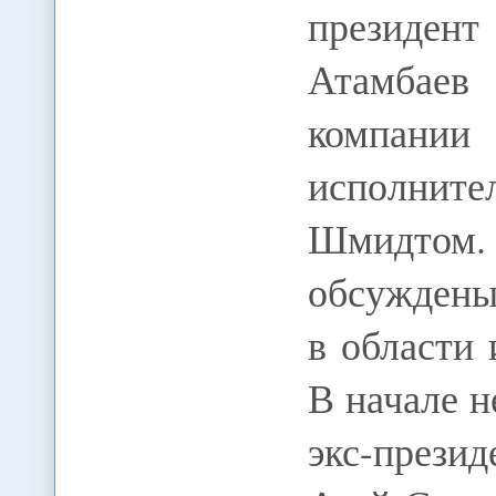
президен
Атамбаев
компании
исполните
Шмидтом
обсуждены
в области
В начале н
экс-през