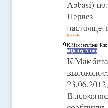
Abbasi) по
Первез
настоящег
Дальше
К.Мамбеталиев: Киргиз
К.Мамбета
высокопос
23.06
Высокопос
сообщили 