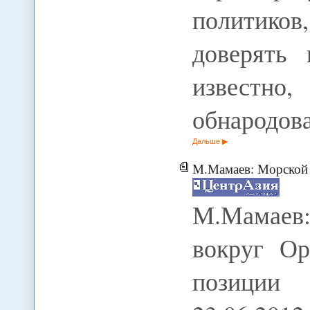
политико
доверять
известно
обнародов
Дальше
М.Мамаев: Морской узел. Ситуа
М.Мамаев
вокруг Ор
позиции 