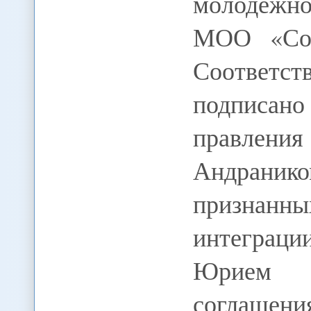
молодежно
МОО «Сою
Соответ
подписан
правления
Андраник
признанн
интеграц
Юрием Б
соглашени