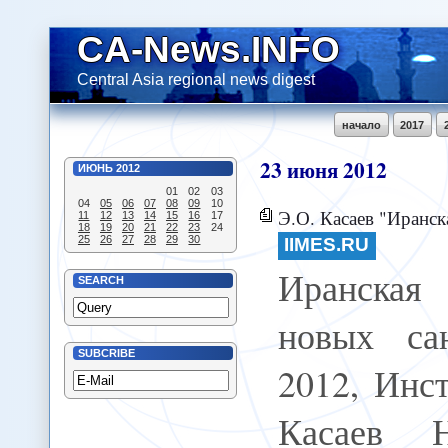
CA-News.INFO
Central Asia regional news digest
начало
2017
23
июня
2012
ИЮНЬ
2012
01
02
03
04
05
06
07
08
09
10
Э.О. Касаев "Иранская
11
12
13
14
15
16
17
18
19
20
21
22
23
24
25
26
27
28
29
30
IIMES.RU
Иранская
SEARCH
новых са
SUBCRIBE
2012, Инс
Касаев 