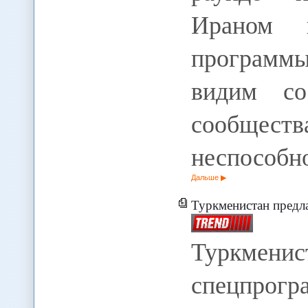
Ираном 
программ
видим со
сообщ
неспособн
Дальше
Туркменистан предлага
Туркмени
спецпрогр