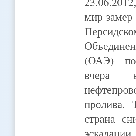
23.06.201
мир замер
Персидс
Объедине
(ОАЭ) по
вчера в
нефтепро
пролива. 
страна сн
эскалации