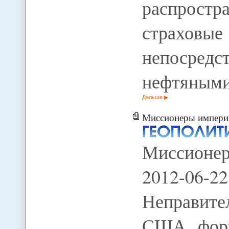
распрост
страхов
непоср
нефтяным
Дальше
Миссионеры империи
Миссионе
2012-06-2
Неправит
США форм