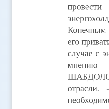
провес
энергох
Конечным 
его приват
случае с 
мнени
ШАБДОЛОВ
отрасли. 
необход