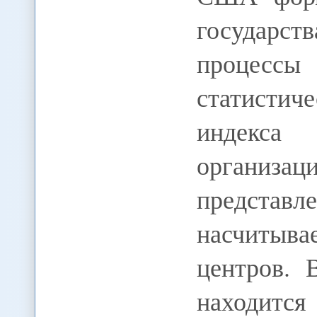
государс
процесс
статисти
индекса
организа
представл
насчитыв
центров. 
находитс