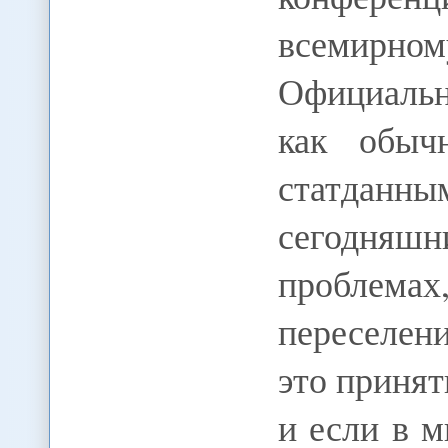
всемир
Официаль
как обыч
статданн
сегодняш
проблемах
переселен
это приня
и если в 