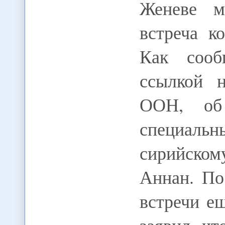
Женеве м
встреча к
Как сооб
ссылкой 
ООН, об
специальн
сирийско
Аннан. По
встречи е