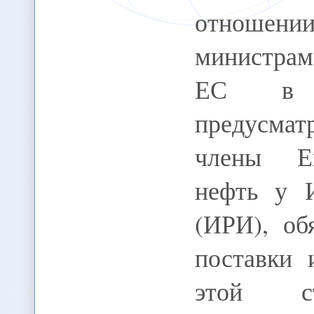
отношен
министрам
ЕС в н
предусматр
члены Ев
нефть у 
(ИРИ), об
поставки 
этой с