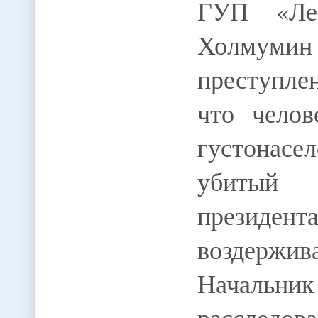
ГУП «Лес
Холмуми
преступле
что челов
густонасел
убитый 
президент
воздержи
Началь
расслед