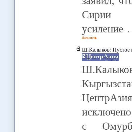
заявил, ч
Сирии 
усиление 
Дальше
Ш.Калыков: Пустое 
Ш.Калыко
Кыргызс
ЦентрАзи
исключено
с Омурб