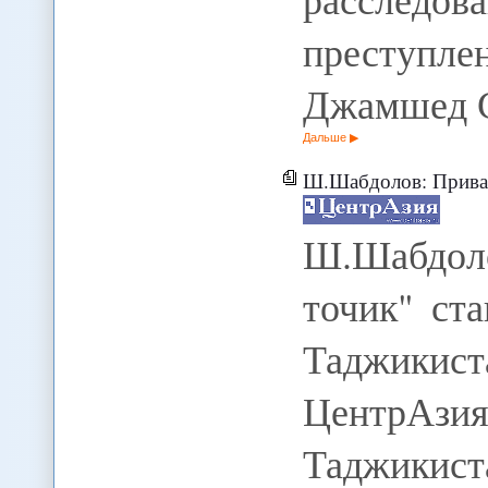
преступ
Джамшед 
Дальше
Ш.Шабдолов: Приватизация "
Ш.Шабдол
точик" ст
Таджикис
ЦентрА
Таджикист