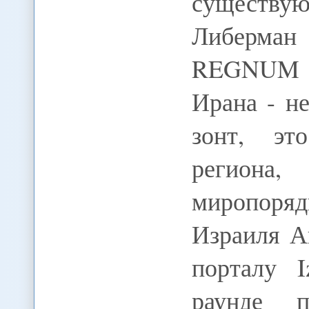
существ
Либерма
REGNUM Я
Ирана - н
зонт, эт
региона
миропор
Израиля А
порталу I
раунде п