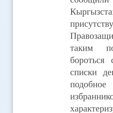
Кыргыз
присутств
Правозащи
таким п
бороться 
списки де
подобно
избранни
характери