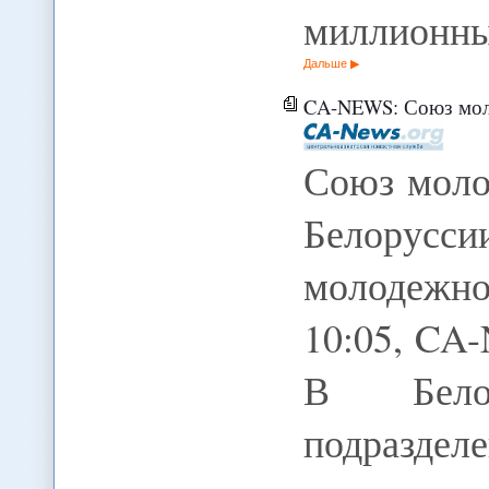
миллионны
Дальше
CA-NEWS: Союз молодежи стран 
Союз моло
Белорусси
молодежно
10:05, CA
В Белор
подразд