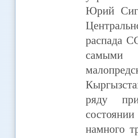
Юрий Сиг
Централь
распада С
самым
малопредс
Кыргызста
ряду пр
состояни
намного т