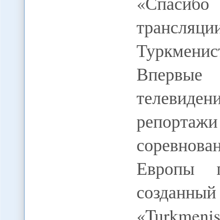
«Спасибо
трансляц
Туркмени
Впервые 
телевиде
репортажи
соревнова
Европы п
созданный 
«Turkmenis