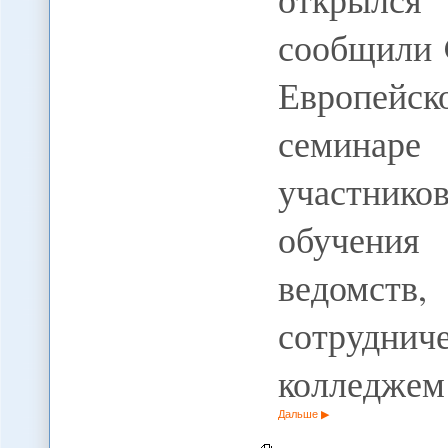
сообщили 
Европейск
семинаре 
участнико
обучения
ведомст
сотрудн
колледже
Дальше