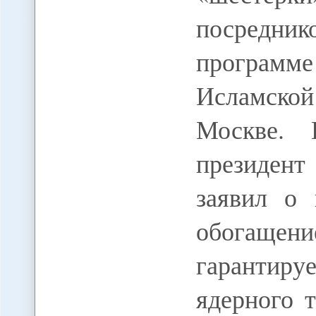
посредни
програм
Исламской
Москве. 
президент
заявил о 
обогаще
гарантир
ядерного 