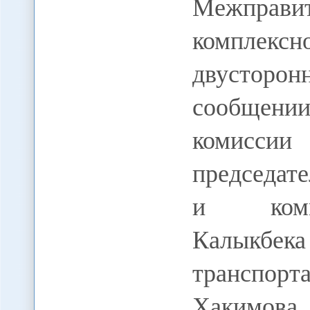
Межправи
компле
двусторон
сообщени
комиссии
председат
и комму
Калыкбек
транспор
Хакимова.