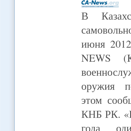
В Казахс
самовольн
июня 2012
NEWS (K
военносл
оружия п
этом сооб
КНБ РК. «
года оди