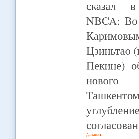
сказал в
NBCA: Во 
Каримовы
Цзиньтао 
Пекине) о
нового 
Ташкенто
углублен
согласова
Дальше