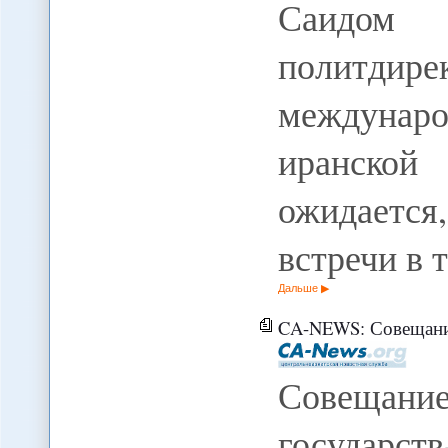
Саидом 
политди
междуна
иранской
ожидаетс
встречи в 
Дальше
CA-NEWS: Совещание гл
Совещан
государс