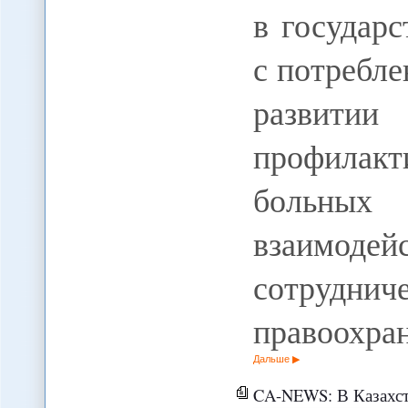
в государ
с потребле
развит
профилакт
больных 
взаимод
сотр
правоохра
Дальше
CA-NEWS: В Казахстан