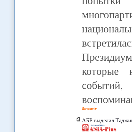
попытк
многопа
национа
встретила
Президи
которые 
событий,
воспомина
Дальше
АБР выделил Таджикистану $6 мл