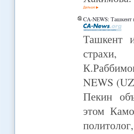
Дальше
CA-NEWS: Ташкент и Пек
Ташкент 
страхи,
К.Раббимо
NEWS (UZ)
Пекин об
этом Камо
политолог