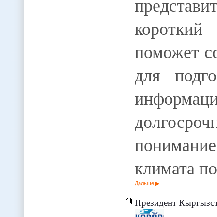
представ
короткий
поможет с
для подг
информаци
долгосроч
пониман
климата п
Дальше
Президент Кыргызстана встретил