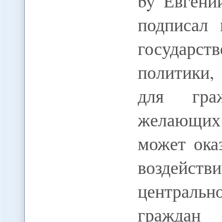
by Евгени
подписал
государ
политики
для гра
желающих 
может ока
воздейс
центрально
гражда