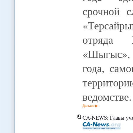
срочной с
«Терсайры
отряда Р
«Шыгыс»,
года, сам
территор
ведомстве
Дальше
CA-NEWS: Главы учебных центро