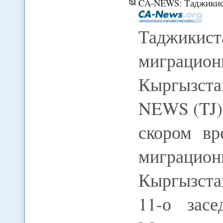
CA-NEWS: Таджикистан 
Таджики
миграцио
Кыргызста
NEWS (TJ)
скором вр
миграцио
Кыргызстан
11-о засе