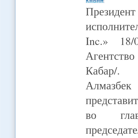
Президент
исполните
Inc.» 18
Агентств
Кабар/.
Алмазбек
представит
во гла
председа