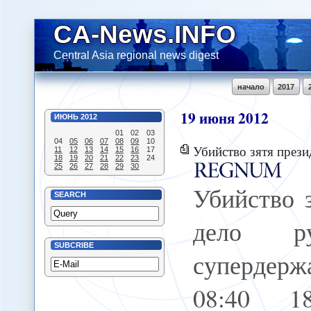
CA-News.INFO
Central Asia regional news digest
начало
2017
19
июня
2012
ИЮНЬ
2012
01
02
03
04
05
06
07
08
09
10
Убийство зятя президента - дело рук спецслужб суперде
11
12
13
14
15
16
17
18
19
20
21
22
23
24
25
26
27
28
29
30
Убийство з
SEARCH
дело р
SUBCRIBE
супердерж
08:40 1