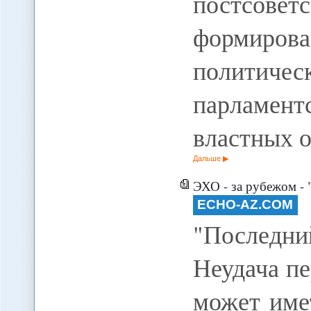
постсов
формиро
политич
парламен
властных 
Дальше
ЭХО - за рубежом -
ECHO-AZ.COM
"Последн
Неудача п
может име