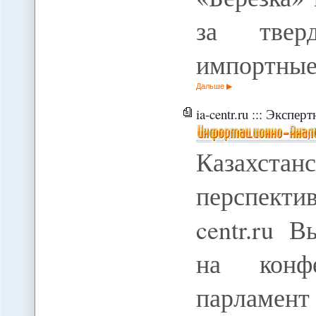
за твер
импортны
Дальше
ia-centr.ru ::: Экспертн
Казахст
перспекти
centr.ru 
на конфе
парламен