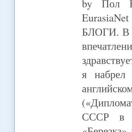
by Пол Б
EurasiaN
БЛОГИ. В 
впечатлен
здравствуе
я набрел
английско
(«Диплом
СССР в г
«Березка»