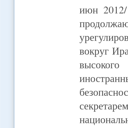
июн 2012
продолж
урегулир
вокруг Ира
высоког
иностра
безопас
секрет
национал