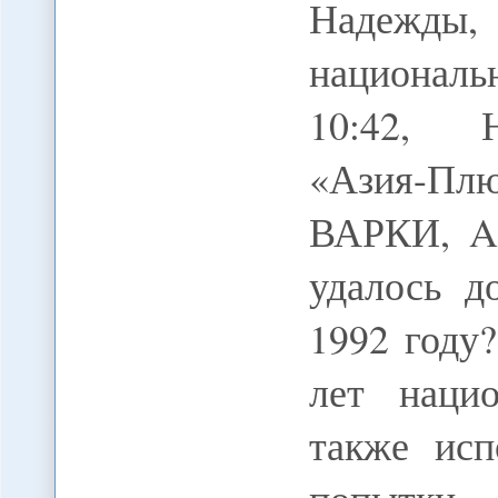
Надежды, 
национал
10:42, Н
«Азия-П
ВАРКИ, As
удалось д
1992 году
лет наци
также исп