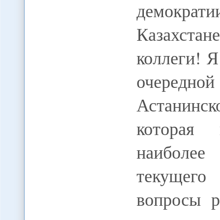
демократи
Казахста
коллеги! Я
очередн
Астанинс
которая 
наиболее
текущего
вопросы р