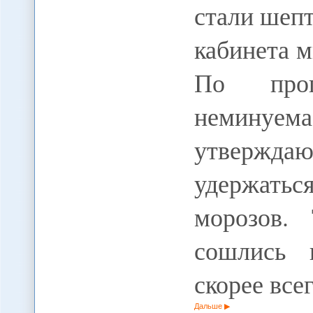
стали шепт
кабинета 
По прог
неминуе
утверждаю
удержать
морозов.
сошлись 
скорее все
Дальше