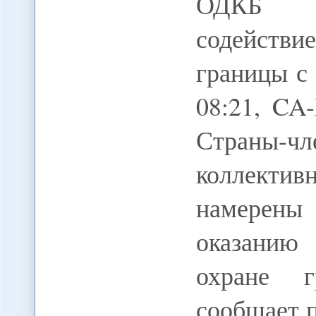
ОДКБ на
содейств
границы с
08:21, CA
Страны-ч
коллекти
намерены
оказанию 
охране г
сообщает 