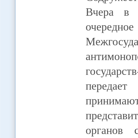
Вчера в 
очередн
Межгосу
антимоно
государс
передает
принима
представ
органов 