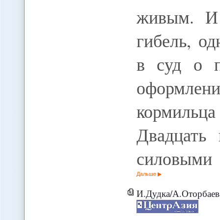
живым. И
гибель, о
в суд о 
оформле
кормильца
Двадцать 
силовыми
Дальше
И.Дудка/А.Оторбаева: