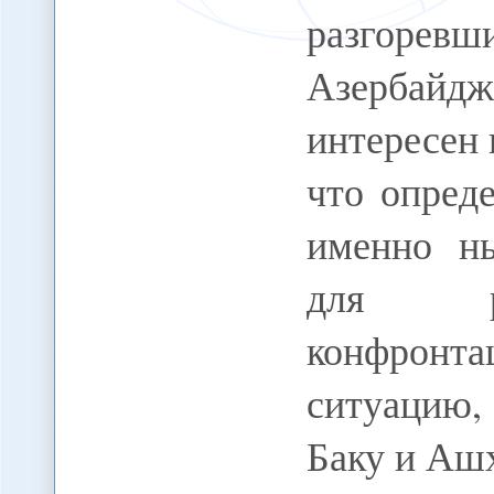
разгоре
Азербай
интересен н
что опред
именно н
для ре
конфронт
ситуацию, 
Баку и Аш