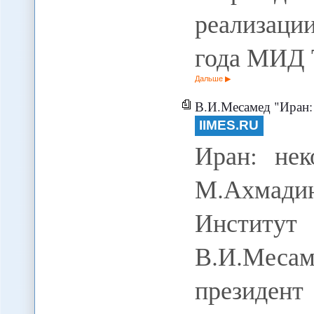
реализации
года МИД 
Дальше
В.И.Месамед "Иран:
IIMES.RU
Иран: нек
М.Ахмад
Инстит
В.И.Меса
президен