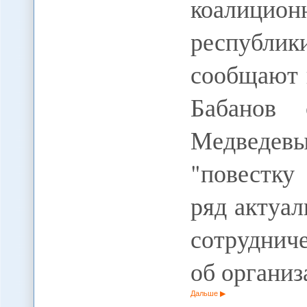
коалицио
республик
сообщают 
Бабанов 
Медведе
"повестку
ряд актуа
сотруднич
об органи
Дальше