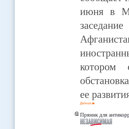
июня в Мо
заседан
Афганист
иностранн
котором 
обстановк
ее развити
Дальше
Пряник для антикоррупц