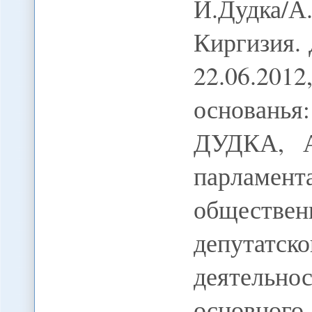
И.Дудка
Киргизия. 
22.06.20
основанья
ДУДКА, 
парлам
обществе
депутатс
деятельно
основно