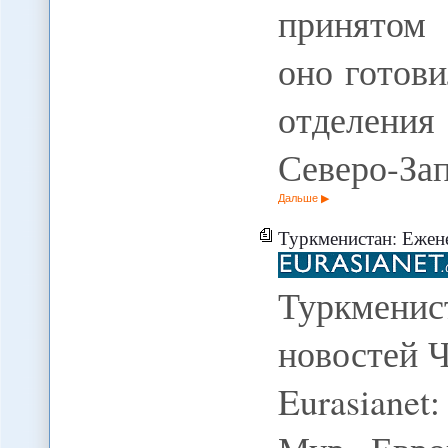
принятом
оно готов
отделения
Северо-За
Дальше
Туркменистан: Ежене
Туркмени
новостей Ч
Eurasiane