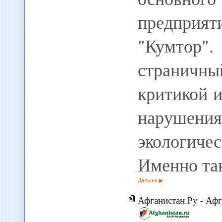
предпри
"Кумтор"
странич
критикой 
наруше
экологич
Именно так
Дальше
Афганистан.Ру - Афганистан нам