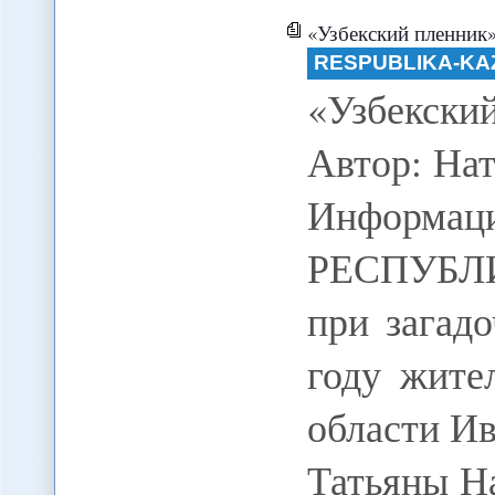
«Узбекский пленник» числи
RESPUBLIKA-KA
«Узбекски
Автор: На
Информаци
РЕСПУБЛИ
при загад
году жите
области Ив
Татьяны На