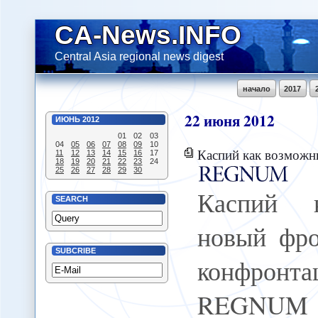
CA-News.INFO
Central Asia regional news digest
начало
2017
22
июня
2012
ИЮНЬ
2012
01
02
03
04
05
06
07
08
09
10
Каспий как возможный новый фронт региональн
11
12
13
14
15
16
17
18
19
20
21
22
23
24
25
26
27
28
29
30
Каспий 
SEARCH
новый фро
SUBCRIBE
конфронт
REGNUM С