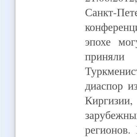
Санкт-П
конференц
эпохе мог
приняли
Туркменис
диаспор и
Киргизи
зарубеж
регионов.