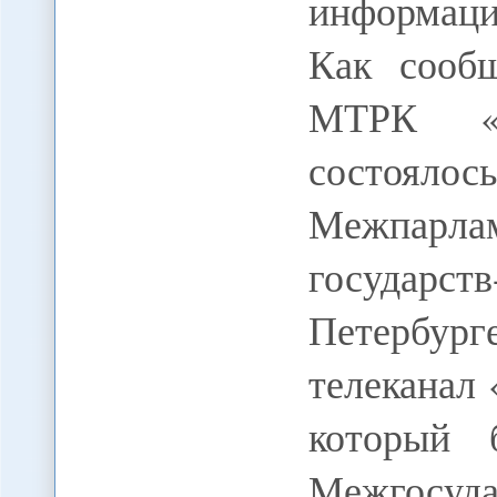
информаци
Как сооб
МТРК «М
состоялос
Межпарл
государст
Петербу
телеканал 
который 
Межгосуда