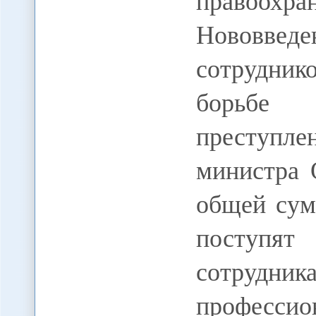
правоох
Нововве
сотрудник
борьбе
преступле
министра 
общей сум
поступя
сотрудни
профессио