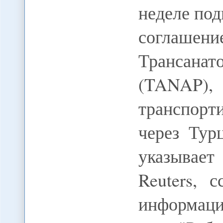
неделе по
согла
Трансана
(TANA
транспорт
через Тур
указывает 
Reuters, 
информаци