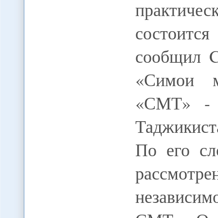
практиче
состоитс
сообщил C
«Симои м
«СМТ» - 
Таджикист
По его сл
рассмот
независим