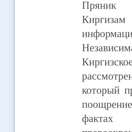
Пряник 
Киргиза
информац
Независим
Киргизско
рассмотрен
который п
поощрен
факт