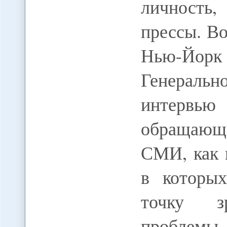
личность
прессы. В
Нью-Йорк
Генеральн
интерв
обращающи
СМИ, как 
в которых
точку з
проблемы,