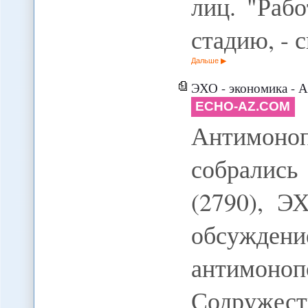
лиц. "Раб
стадию, - 
Дальше
ЭХО - экономика - 
ECHO-AZ.COM
Антимон
собрались
(2790), Э
обсуждени
антимоноп
Содружест