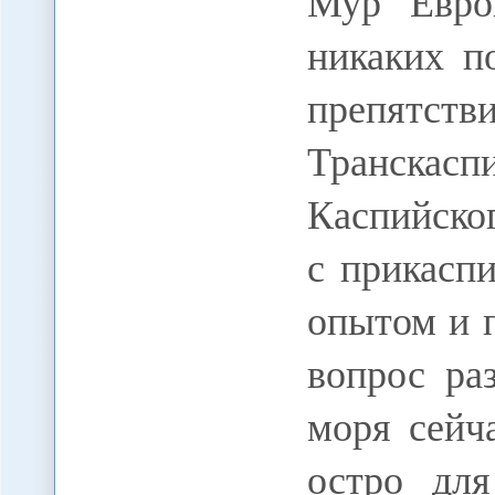
Мур Евро
никаких п
препятс
Транскасп
Каспийског
с прикасп
опытом и 
вопрос ра
моря сейч
остро для