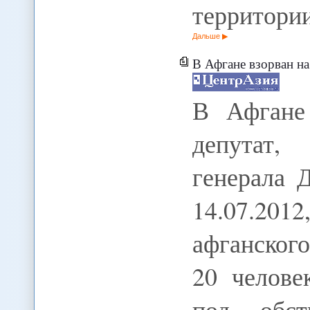
территори
Дальше
В Афгане взорван на свадьбе у
В Афгане 
депутат
генерала 
14.07.201
афганског
20 челове
под обст