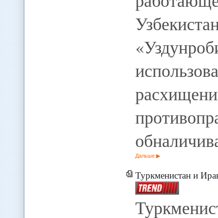
работаю
Узбекист
«Уздунроб
использо
расхище
против
обналичив
Дальше
Туркменистан и Иран
Туркменис