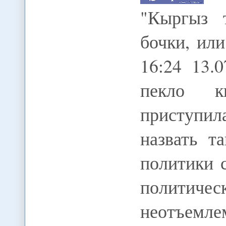
"Кыргыз 
бочки, ил
16:24 13.
пекло к
приступил
назвать т
политики 
политиче
неотъемл