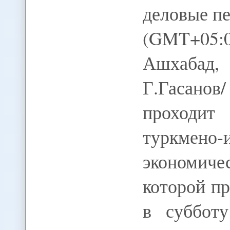
деловые пе
(GMT+05:
Ашхабад
Г.Гасано
проходит 
туркмен
экономиче
которой п
в суббот