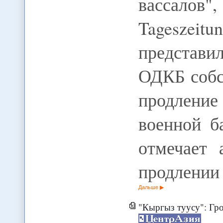
вассало
Tagesze
представ
ОДКБ собс
продление
военной б
отмечает 
продлении
Дальше
"Кыргыз туусу": Громых