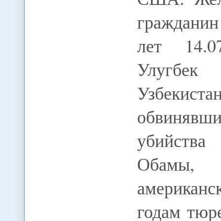
гражданин
лет 14.0
Улугбе
Узбекистан
обвинявш
убийства
Обамы,
американ
годам тюр