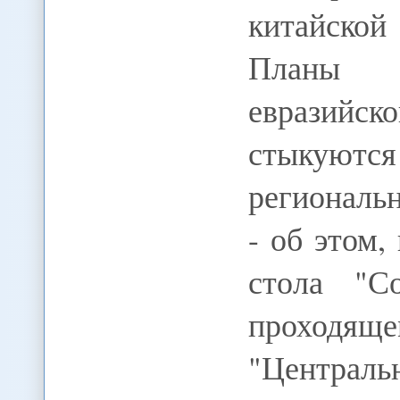
китайской
Планы 
евразийск
стыкуются
региональ
- об этом,
стола "С
проходя
"Централь