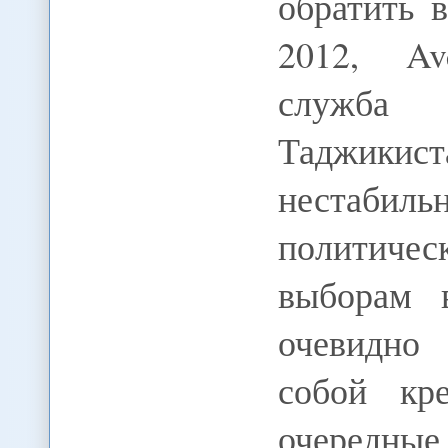
обратить 
2012, Av
служба 
Таджикис
нестабиль
политиче
выборам 
очевидно 
собой кр
очередн