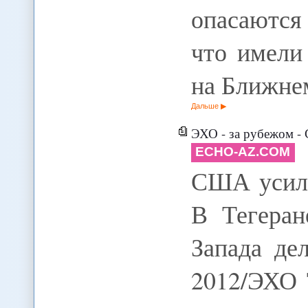
опасаются
что имели
на Ближн
Дальше
ЭХО - за рубежом -
ECHO-AZ.COM
США усили
В Тегеран
Запада де
2012/ЭХО