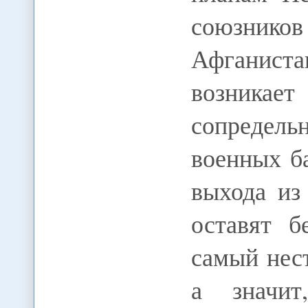
союзнико
Афганист
возника
сопредел
военных б
выхода из
оставят б
самый нес
а значит