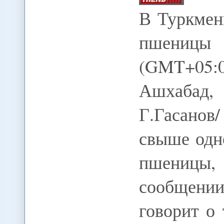
В Туркмен
пшеницы
(GMT+05:
Ашхабад
Г.Гасано
свыше одн
пшеницы,
сообщении
говорит о