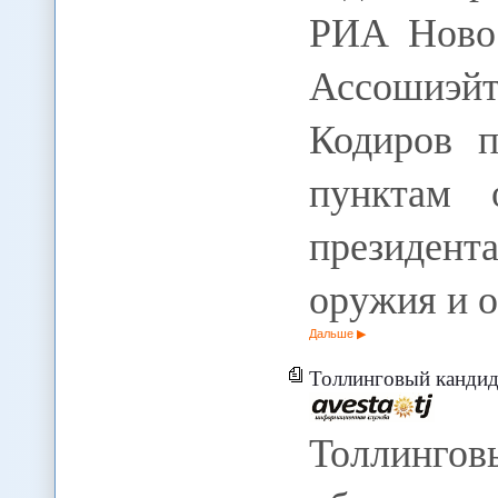
РИА Новос
Ассошиэйт
Кодиров 
пунктам 
президент
оружия и 
Дальше
Толлинговый кандидат. На ко
Толлингов