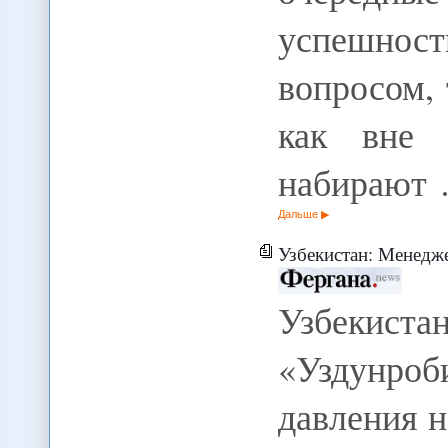
успешнос
вопросом,
как вне 
набирают
Дальше
Узбекистан: Менеджеров «Уздунроби
Узбек
«Уздунроб
давления н