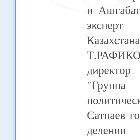
и Ашгабат
эксперт
Казахстан
Т.РАФИК
директор 
"Группа 
политичес
Сатпаев г
делении 