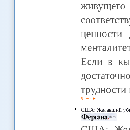
живущего 
соответ
ценности 
менталите
Если в кы
достаточн
трудности 
Дальше
США: Желавший убить Барака Обаму
США: Жел