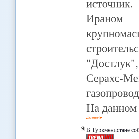
источник.
Ираном
крупном
строите
"Достлук"
Серахс-М
газопрово
На данном
Дальше
В Туркменистане соб