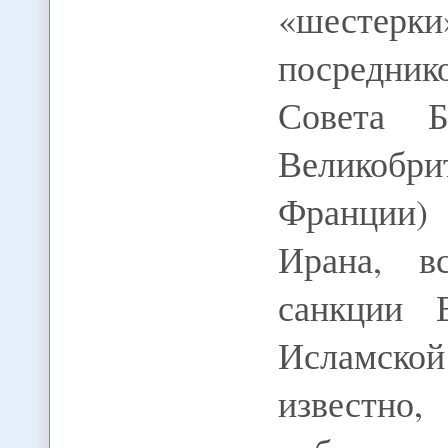
«шесте
посредник
Совета 
Великобр
Франции)
Ирана, в
санкции 
Исламско
известн