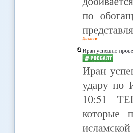
добиваетс
по обогащ
представл
Дальше
Иран успешно провел учения
Иран успе
удару по 
10:51 ТЕ
которые 
исламск