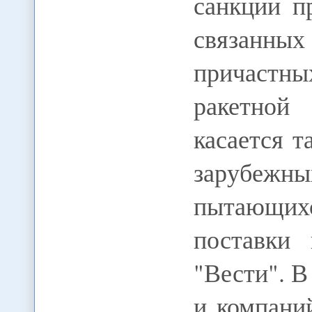
санкции п
связанных
причастн
ракетной
касается 
зарубеж
пытающихс
поставки
"Вести". В
и компани