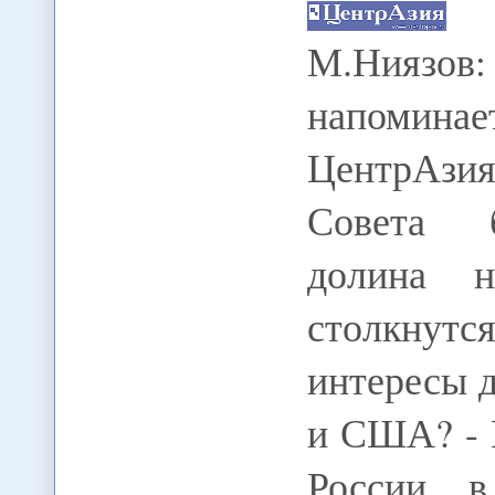
М.Ниязо
напоминае
ЦентрАзи
Совета б
долина н
столкнут
интересы 
и США? - 
России в