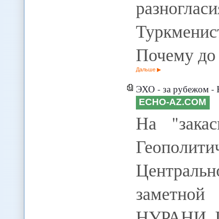
разногла
Туркмени
Почему до 
Дальше
ЭХО - за рубежом - 
ECHO-AZ.COM
На "зака
Геополит
Централ
заметной
НУРАНИ Це