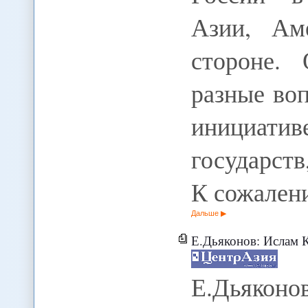
Азии, Ам
стороне.
разные во
инициатив
государст
К сожален
Дальше
Е.Дьяконов: Ислам Кар
Е.Дьяконо