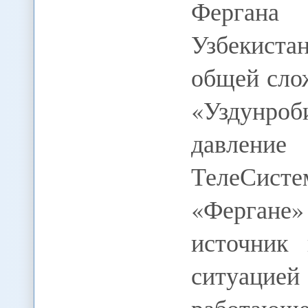
Фергана 
Узбекиста
общей сло
«Уздунр
давлени
ТелеСис
«Фергане
источник 
ситуацией