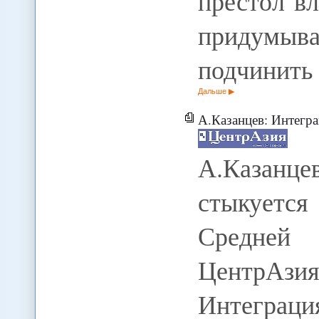
престол вл
придумыв
подчинить
Дальше
А.Казанцев: Интеграция Пу
А.Казанц
стыкуется
Средней 
ЦентрА
Интеграц