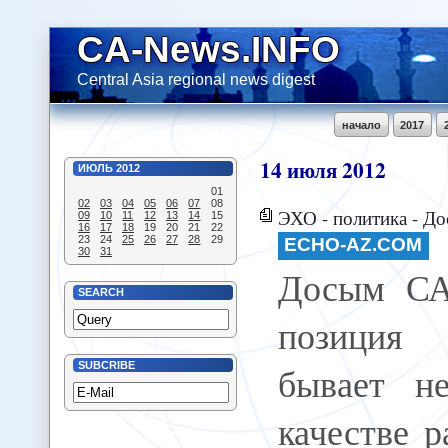
CA-News.INFO
Central Asia regional news digest
начало
2017
14
июля
2012
ИЮЛЬ
2012
01
02
03
04
05
06
07
08
ЭХО - политика - Досым САТПАЕВ: "Порой
09
10
11
12
13
14
15
16
17
18
19
20
21
22
23
24
25
26
27
28
29
ECHO-AZ.COM
30
31
Досым СА
SEARCH
позиция 
бывает н
SUBCRIBE
качестве 