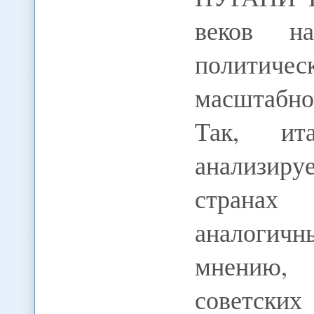
веков на
политичес
масштабно
Так, ита
анализиру
странах 
аналогичн
мнению,
советских