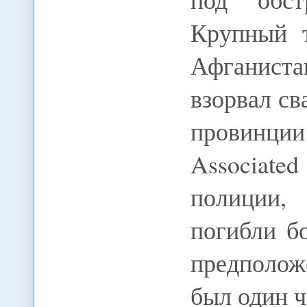
Крупный т
Афганист
взорвал св
провинц
Associate
полиции,
погибли б
предполо
был один ч