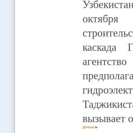
Узбекист
октября
строител
каскада 
агентст
предполаг
гидроэле
Таджикис
вызывает 
Дальше