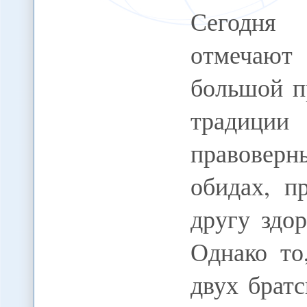
Сегодня
отмечают
большой п
традици
правоверн
обидах, п
другу здор
Однако то
двух брат