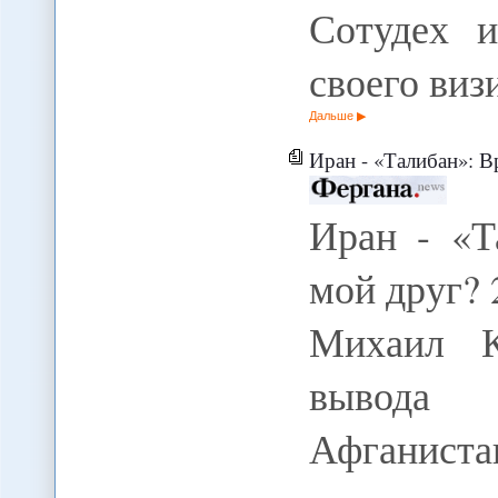
Сотудех 
своего виз
Дальше
Иран - «Талибан»: Враг мо
Иран - «Т
мой друг? 
Михаил К
вывода 
Афганиста