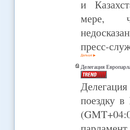
и Казахст
мере, ч
недосказа
пресс-сл
Дальше
Делегация Европарла
Делегаци
поездку в
(GMT+04:
парламен