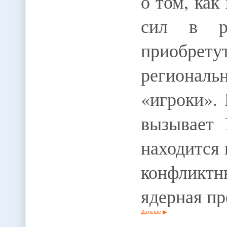
о том, как
сил в р
приобрету
регионал
«игроки».
вызывает 
находится 
конфликт
ядерная п
Дальше