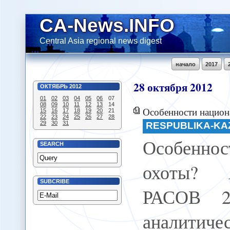
CA-News.INFO
Central Asia regional news digest
начало
2017
28
октября
2012
ОКТЯБРЬ
2012
01
02
03
04
05
06
07
08
09
10
11
12
13
14
Особенности национальной охоты? - Об
15
16
17
18
19
20
21
22
23
24
25
26
27
28
29
30
31
RESPUBLIKA-KA
Особеннос
SEARCH
охоты? 
SUBCRIBE
РАСОВ 26
аналитич