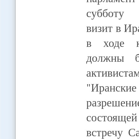
субботу 
визит в Ир
в ходе к
должны б
активиста
"Ирански
разрешени
состоящей
встречу С