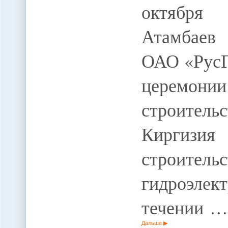
октября
Атамбаев
ОАО «РусГ
церемонии
строител
Киргизия 
строи
гидроэл
течении …
Дальше