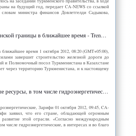
ось на заседании туркменского правительства, в ходе
раны на будущий год, передает CA-NEWS со ссылкой
 словам министра финансов Довлетгелди Садыкова,
ой границы в ближайшее время - Trend.Az
ближайшее время 1 октября 2012, 08:20 (GMT+05:00),
 силами завершит строительство железной дороги до
ный и Полномочный посол Туркменистана в Казахстане
ает через территорию Туркменистана, и к настоящему
ы, в том числе гидроэнергетические, Зарифи
оэнергетические, Зарифи 01 октября 2012, 09:45, CA-
фи заявил, что его стране, обладающей огромным
 развитие этой отрасли. «Согласно международным
м числе гидроэнергетические, в интересах и во благо