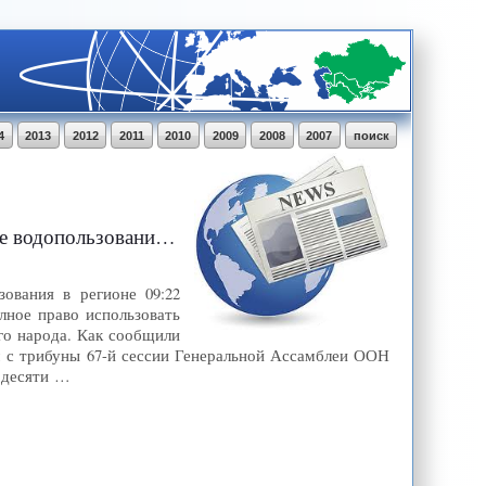
4
2013
2012
2011
2010
2009
2008
2007
поиск
регионе - - ИА REGNUM
ования в регионе 09:22
ное право использовать
его народа. Как сообщили
с трибуны 67-й сессии Генеральной Ассамблеи ООН
 десяти …