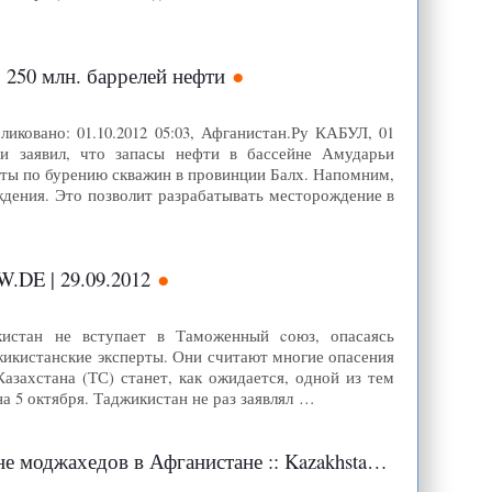
250 млн. баррелей нефти
ковано: 01.10.2012 05:03, Афганистан.Ру КАБУЛ, 01
 заявил, что запасы нефти в бассейне Амударьи
боты по бурению скважин в провинции Балх. Напомним,
ждения. Это позволит разрабатывать месторождение в
.DE | 29.09.2012
истан не вступает в Таможенный cоюз, опасаясь
жикистанские эксперты. Они считают многие опасения
захстана (ТС) станет, как ожидается, одной из тем
а 5 октября. Таджикистан не раз заявлял …
тане :: Kazakhstan Today информационное агентство