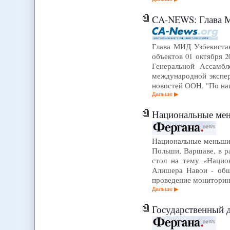
CA-NEWS: Глава МИД Узбе
Глава МИД Узбекистан
объектов 01 октября 
Генеральной Ассамб
международной экспер
новостей ООН. "По н
Дальше
Национальные мень
Национальные меньшинс
Польши, Варшаве, в р
стол на тему «Нацио
Алишера Навои - обще
проведение монитори
Дальше
Государственный д