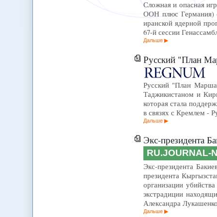
Сложная и опасная игр
ООН плюс Германия) о
иранской ядерной про
67-й сессии Генассам
Дальше
Русский "План Маршал
Русский "План Маршал
Таджикистаном и Кирг
которая стала поддерж
в связях с Кремлем - 
Дальше
Экс-президента Ба
RU.JOURNAL-
Экс-президента Бакие
президента Кыргызста
организации убийства
экстрадиции находящи
Александра Лукашенк
Дальше