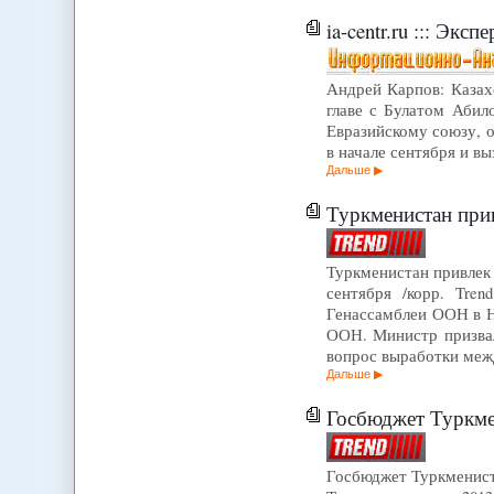
ia-centr.ru ::: Эк
Андрей Карпов: Казахс
главе с Булатом Аби
Евразийскому союзу, 
в начале сентября и в
Дальше
Туркменистан при
Туркменистан привлек 
сентября /корр. Tre
Генассамблеи ООН в Н
ООН. Министр призвал
вопрос выработки ме
Дальше
Госбюджет Туркмен
Госбюджет Туркмениста