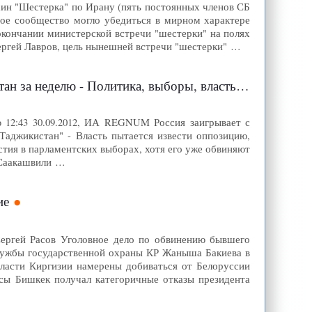
хин "Шестерка" по Ирану (пять постоянных членов СБ
ое сообщество могло убедиться в мирном характере
окончании министерской встречи "шестерки" на полях
ергей Лавров, цель нынешней встречи "шестерки" …
 Политика, выборы, власть - Новости - ИА REGNUM
 12:43 30.09.2012, ИА REGNUM Россия заигрывает с
Таджикистан" - Власть пытается извести оппозицию,
стия в парламентских выборах, хотя его уже обвиняют
ь Саакашвили …
ие
 Сергей Расов Уголовное дело по обвинению бывшего
Службы государственной охраны КР Жаныша Бакиева в
Власти Киргизии намерены добиваться от Белоруссии
сы Бишкек получал категоричные отказы президента