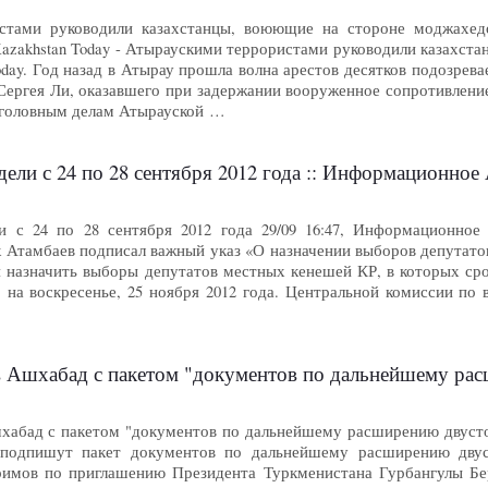
тами руководили казахстанцы, воюющие на стороне моджахедов 
Kazakhstan Today - Атыраускими террористами руководили казахст
oday. Год назад в Атырау прошла волна арестов десятков подозрев
Сергея Ли, оказавшего при задержании вооруженное сопротивление
уголовным делам Атырауской …
ели с 24 по 28 сентября 2012 года :: Информационное
и с 24 по 28 сентября 2012 года 29/09 16:47, Информационное
 Атамбаев подписал важный указ «О назначении выборов депутат
я назначить выборы депутатов местных кенешей КР, в которых ср
, на воскресенье, 25 ноября 2012 года. Центральной комиссии п
Ашхабад с пакетом "документов по дальнейшему расширени
хабад с пакетом "документов по дальнейшему расширению двустор
одпишут пакет документов по дальнейшему расширению двуст
имов по приглашению Президента Туркменистана Гурбангулы Бер