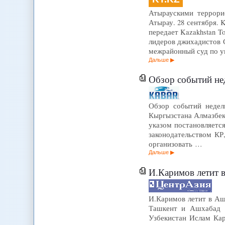
Атыраускими террорис
Атырау. 28 сентября. 
передает Kazakhstan T
лидеров джихадистов 
межрайонный суд по 
Дальше
Обзор событий нед
Обзор событий недел
Кыргызстана Алмазбек
указом постановляетс
законодательством КР
организовать …
Дальше
И.Каримов летит в 
И.Каримов летит в Аш
Ташкент и Ашхабад п
Узбекистан Ислам Кар