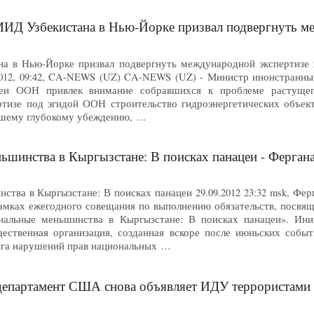
кистана в Нью-Йорке призвал подвергнуть международной экспертизе под э
а в Нью-Йорке призвал подвергнуть международной экспертизе 
2012, 09:42, CA-NEWS (UZ) CA-NEWS (UZ) - Министр инонстранных
леи ООН привлек внимание собравшихся к проблеме растущег
тизе под эгидой ООН строительство гидроэнергетических объект
ашему глубокому убеждению, …
шинства в Кыргызстане: В поисках панацеи - Фергана
тва в Кыргызстане: В поисках панацеи 29.09.2012 23:32 msk, Фер
амках ежегодного совещания по выполнению обязательств, посвя
нальные меньшинства в Кыргызстане: В поисках панацеи». Ин
ственная организация, созданная вскоре после июньских событи
нга нарушений прав национальных …
епартамент США снова объявляет ИДУ террористами - Фе