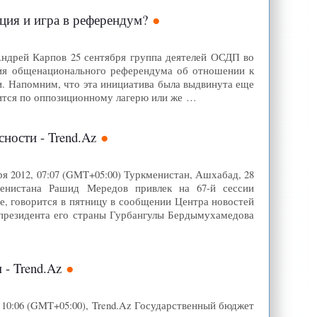
зиция и игра в референдум?
u Андрей Карпов 25 сентября группа деятелей ОСДП во
ния общенационального референдума об отношении к
. Напомним, что эта инициатива была выдвинута еще
лится по оппозиционному лагерю или же …
ности - Trend.Az
 2012, 07:07 (GMT+05:00) Туркменистан, Ашхабад, 28
менистана Рашид Мередов привлек на 67-й сессии
е, говорится в пятницу в сообщении Центра новостей
 президента его страны Гурбангулы Бердымухамедова
- Trend.Az
 10:06 (GMT+05:00), Trend.Az Государственный бюджет