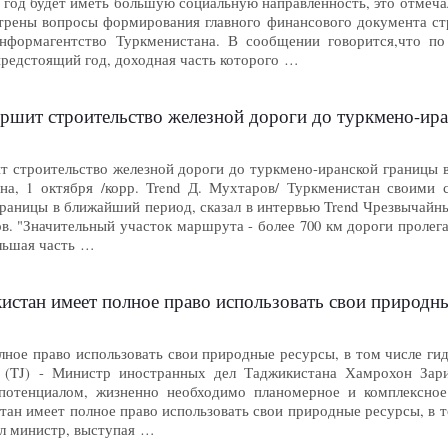
 год будет иметь большую социальную направленность, это отмечал
трены вопросы формирования главного финансового документа ст
информагентство Туркменистана. В сообщении говорится,что по
предстоящий год, доходная часть которого …
ршит строительство железной дороги до туркмено-иранск
 строительство железной дороги до туркмено-иранской границы в 
ана, 1 октября /корр. Trend Д. Мухтаров/ Туркменистан своими
границы в ближайший период, сказал в интервью Trend Чрезвычай
. "Значительный участок маршрута - более 700 км дороги пролег
льшая часть …
ан имеет полное право использовать свои природные ресурс
ное право использовать свои природные ресурсы, в том числе гидр
TJ) - Министр иностранных дел Таджикистана Хамрохон Зари
 потенциалом, жизненно необходимо планомерное и комплексное
ан имеет полное право использовать свои природные ресурсы, в то
зал министр, выступая …