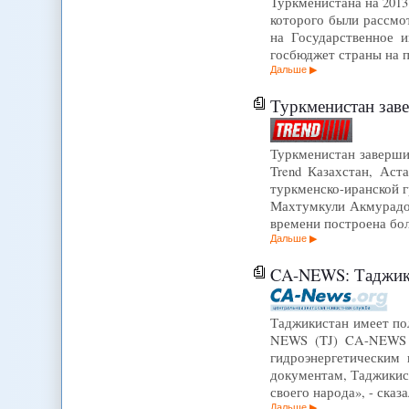
Туркменистана на 2013
которого были рассмо
на Государственное 
госбюджет страны на 
Дальше
Туркменистан заве
Туркменистан завершит
Trend Казахстан, Аст
туркменско-иранской 
Махтумкули Акмурадов
времени построена бо
Дальше
CA-NEWS: Таджикист
Таджикистан имеет пол
NEWS (TJ) CA-NEWS (
гидроэнергетическим
документам, Таджикист
своего народа», - ска
Дальше