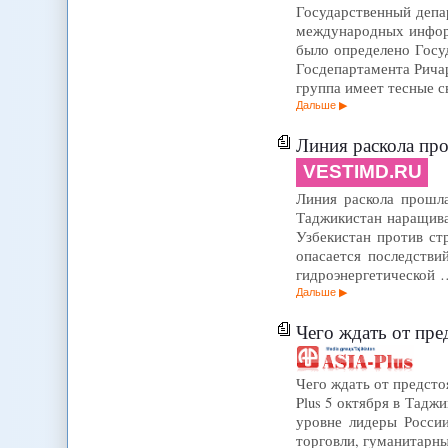
Государственный депа
международных инфор
было определено Госу
Госдепартамента Ричар
группа имеет тесные с
Дальше
Линия раскола пр
VESTIMD.RU
Линия раскола прошла
Таджикистан наращива
Узбекистан против ст
опасается последстви
гидроэнергетической 
Дальше
Чего ждать от пр
Чего ждать от предст
Plus 5 октября в Тадж
уровне лидеры России
торговли, гуманитарн