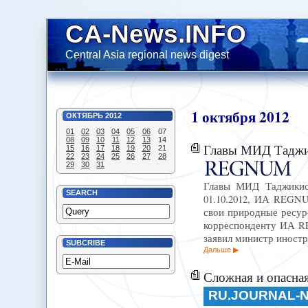
CA-News.INFO
Central Asia regional news digest
1
октября
2012
ОКТЯБРЬ
2012
01
02
03
04
05
06
07
08
09
10
11
12
13
14
Главы МИД Таджикистан
15
16
17
18
19
20
21
22
23
24
25
26
27
28
29
30
31
Главы МИД Таджикист
SEARCH
01.10.2012, ИА REGNU
свои природные ресурс
корреспонденту ИА R
заявил министр иност
SUBCRIBE
Дальше
Сложная и опасная
RU.JOURNAL-