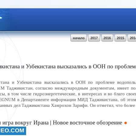
начало
2017
2016
2015
201
а и Узбекистана высказались в ООН по проблеме водопользования в 
ана и Узбекистана высказались в ООН по проблеме водопольз
M Таджикистан, согласно международным документам, имеет пол
ы, в том числе гидроэнергетические, в интересах и во благо сво
EGNUM в Департаменте информации МИД Таджикистана, об этом 
ранных дел Таджикистана Хамрохон Зарифи. Он отметил, что более
 игра вокруг Ирана | Новое восточное обозрение
NEO.COM