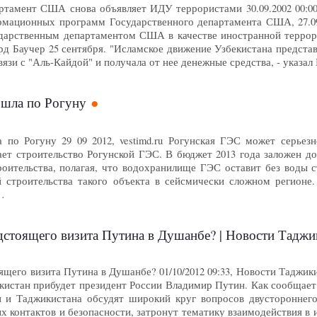
ртамент США снова объявляет ИДУ террористами 30.09.2002 00:
мационных программ Государственного департамента США, 27.09
дарственным департаментом США в качестве иностранной террори
д Баучер 25 сентября. "Исламское движение Узбекистана представ
вязи с "Аль-Кайдой" и получала от нее денежные средства, - указа
ошла по Рогуну
 по Рогуну 29 09 2012, vestimd.ru Рогунская ГЭС может серье
ет строительство Рогунской ГЭС. В бюджет 2013 года заложен доп
роительства, полагая, что водохранилище ГЭС оставит без воды 
й строительства такого объекта в сейсмически сложном регион
…
едстоящего визита Путина в Душанбе? | Новости Тадж
оящего визита Путина в Душанбе? 01/10/2012 09:33, Новости Тад
икистан прибудет президент России Владимир Путин. Как сообщает
 и Таджикистана обсудят широкий круг вопросов двустороннего 
ых контактов и безопасности, затронут тематику взаимодействия 