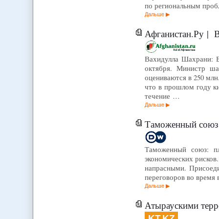
по региональным проб
Дальше
Афганистан.Ру | В
Вахидулла Шахрани: Б
октября. Министр ша
оцениваются в 250 млн
что в прошлом году к
течение …
Дальше
Таможенный союз: 
Таможенный союз: п
экономических рисков
напрасными. Присоеди
переговоров во время 
Дальше
Атыраускими террориста
KT.KZ