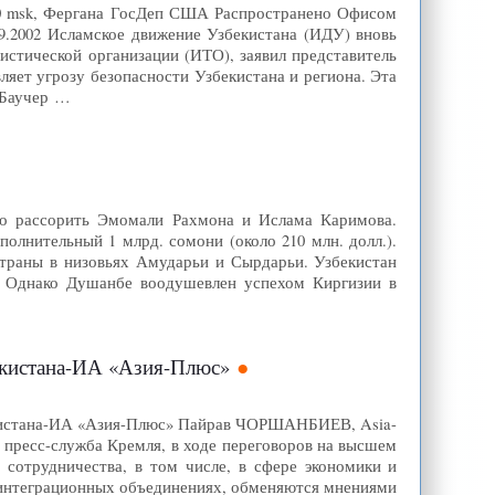
00 msk, Фергана ГосДеп США Распространено Офисом
.2002 Исламское движение Узбекистана (ИДУ) вновь
стической организации (ИТО), заявил представитель
ляет угрозу безопасности Узбекистана и региона. Эта
л Баучер …
зно рассорить Эмомали Рахмона и Ислама Каримова.
олнительный 1 млрд. сомони (около 210 млн. долл.).
страны в низовьях Амударьи и Сырдарьи. Узбекистан
е. Однако Душанбе воодушевлен успехом Киргизии в
икистана-ИА «Азия-Плюс»
жикистана-ИА «Азия-Плюс» Пайрав ЧОРШАНБИЕВ, Asia-
 пресс-служба Кремля, в ходе переговоров на высшем
сотрудничества, в том числе, в сфере экономики и
в интеграционных объединениях, обменяются мнениями