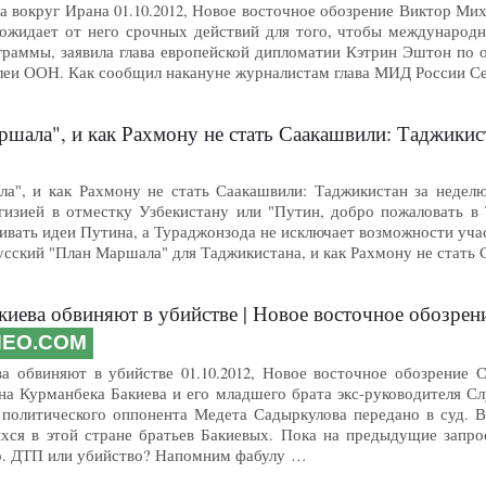
а вокруг Ирана 01.10.2012, Новое восточное обозрение Виктор Ми
жидает от него срочных действий для того, чтобы международн
граммы, заявила глава европейской дипломатии Кэтрин Эштон по 
блеи ООН. Как сообщил накануне журналистам глава МИД России С
а", и как Рахмону не стать Саакашвили: Таджикистан за неделю -
а", и как Рахмону не стать Саакашвили: Таджикистан за неделю
изией в отместку Узбекистану или "Путин, добро пожаловать в 
ивать идеи Путина, а Тураджонзода не исключает возможности уча
Русский "План Маршала" для Таджикистана, и как Рахмону не стат
киева обвиняют в убийстве | Новое восточное обозрен
NEO.COM
ва обвиняют в убийстве 01.10.2012, Новое восточное обозрение
на Курманбека Бакиева и его младшего брата экс-руководителя 
 политического оппонента Медета Садыркулова передано в суд. 
хся в этой стране братьев Бакиевых. Пока на предыдущие запро
о. ДТП или убийство? Напомним фабулу …