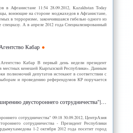
в Афганистане 11:54 28.09.2012, Kazakhstan Today
анцы, воюющие на стороне моджахедов в Афганистане,
аемых в терроризме, закончившаяся гибелью одного из
 спецназу. А в апреле 2012 года Специализированный
 Агентство Кабар
 Агентство Кабар В первый день недели президент
ов местных кенешей Кыргызской Республики». Данным
оки полномочий депутатов истекают в соответствии с
о выборам и проведению референдумов КР поручается
ю двустороннего сотрудничества"| ЦентрАзия
оннего сотрудничества" 09:18 30.09.2012, ЦентрАзия
ороннего сотрудничества - Президент Республики
дымухамедова 1-2 октября 2012 года посетит город