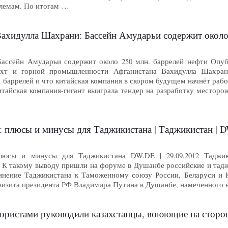
лемам. По итогам …
ахидулла Шахрани: Бассейн Амударьи содержит около 
ассейн Амударьи содержит около 250 млн. баррелей нефти Опубли
хт и горной промышленности Афганистана Вахидулла Шахрани
. баррелей и что китайская компания в скором будущем начнёт ра
итайская компания-гигант выиграла тендер на разработку месторо
плюсы и минусы для Таджикистана | Таджикистан | DW
люсы и минусы для Таджикистана DW.DE | 29.09.2012 Таджик
. К такому выводу пришли на форуме в Душанбе российские и тад
нение Таджикистана к Таможенному союзу России, Беларуси и Ка
визита президента РФ Владимира Путина в Душанбе, намеченного н
ми руководили казахстанцы, воюющие на стороне моджахедов в Афганис