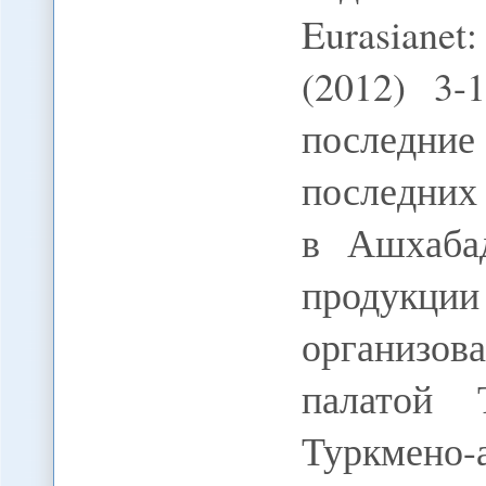
Eurasiane
(2012) 3-
последние
последних
в Ашхабад
продукци
организов
палатой 
Туркмен