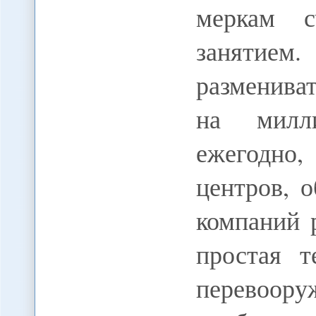
меркам с
занятие
разменива
на милл
ежегодно
центров, 
компаний 
простая т
перевоор