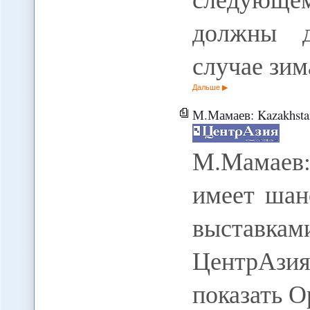
должны д
случае зи
Дальше
М.Мамаев: Kazakhstan Defence
М.Мамаев
имеет шан
выставкам
ЦентрАзия
показать 