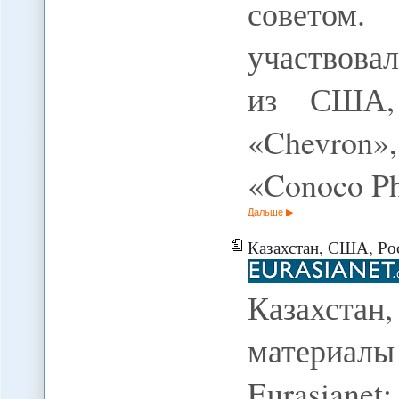
советом
участвова
из США, 
«Chevron»,
«Conoco Ph
Дальше
Казахстан, США, Рос
Казахста
материалы 
Eurasiane