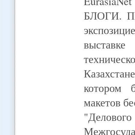
EurasiaNe
БЛОГИ. П
экспози
выставк
техничес
Казахстан
котором 
макетов б
"Дело
Межгосуд