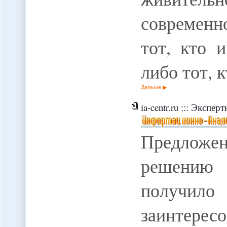
современн
тот, кто 
либо тот, 
Дальше
ia-centr.ru ::: Экспертная оценка :: Предл
Предложен
решению
получи
заинтерес