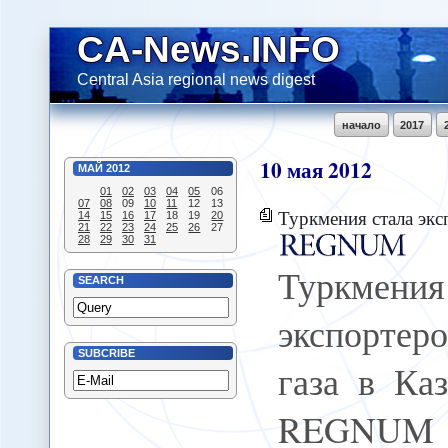
CA-News.INFO
Central Asia regional news digest
начало
2017
10
мая
2012
МАЙ
2012
01
02
03
04
05
06
07
08
09
10
11
12
13
Туркмения стала экспортером 
14
15
16
17
18
19
20
21
22
23
24
25
26
27
28
29
30
31
Туркм
SEARCH
экспорте
SUBCRIBE
газа в Ка
REGNUM 