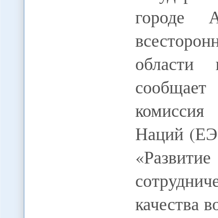
городе 
всесторон
области 
сообщает 
комиссия
Наций (ЕЭ
«Разви
сотрудн
качества 