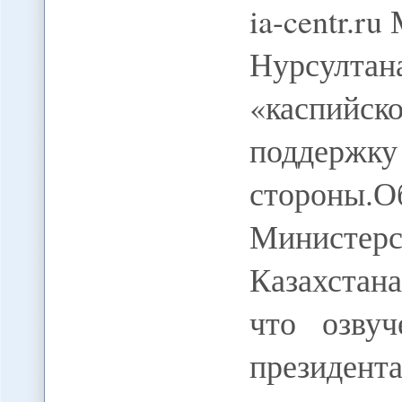
ia-centr.r
Нурсулта
«каспийс
поддержк
стороны.
Министе
Казахстан
что озву
президен