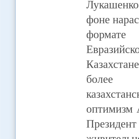
Лукашенко
фоне нара
формате
Евразийс
Казахстан
более з
казахстан
оптимизм 
Президент
живитель