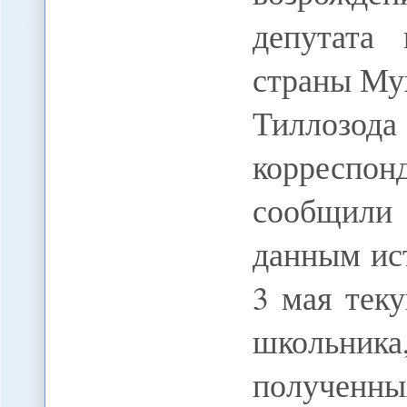
депутата
страны Му
Тиллозода
коррес
сообщили
данным ис
3 мая тек
школьник
полученны