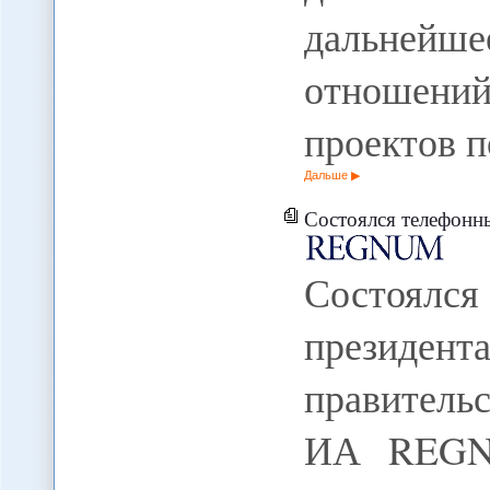
дальнейш
отношени
проектов 
Дальше
Состоялся телефонный разгов
Состоял
президент
правительс
ИА REGNU