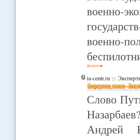
военно-эк
государс
военно-по
беспилотн
Дальше
ia-centr.ru ::: Эксперт
Слово Пут
Назарбаев
Андрей 