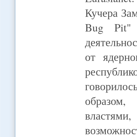
Кучера Зам
Bug Pit
деятельно
от ядерно
республи
говорило
образом,
властями
возможност