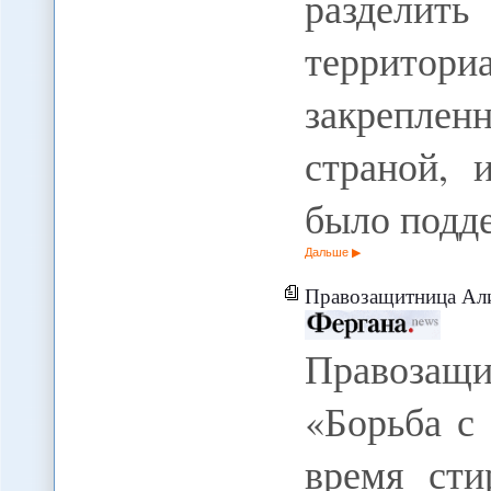
разделит
террито
закрепле
страной, 
было подд
Дальше
Правозащитница Алина Орлова: «Борьба 
Правоза
«Борьба с
время сти