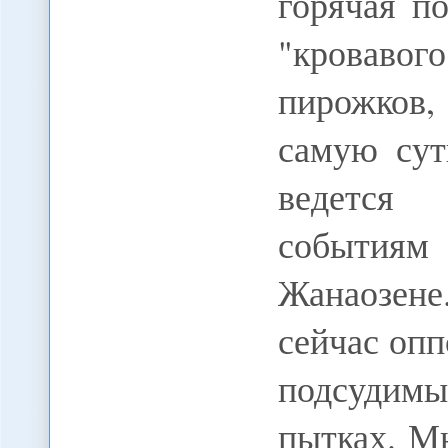
горячая п
"кровавог
пирожков
самую сут
ведется
событиям
Жанаозене
сейчас оп
подсудим
пытках. М