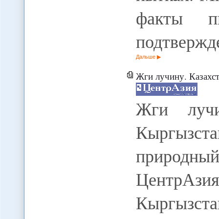
факты п
подтвержд
Дальше
Жги лучину. Казахстан в
Жги лучи
Кыргызс
природны
ЦентрАзи
Кыргызс