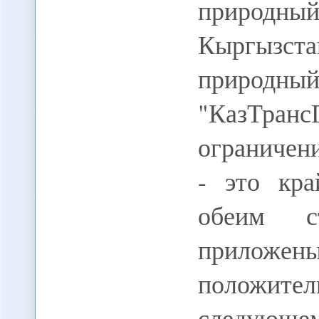
природный
Кыргызс
природный
"КазТранс
ограничени
- это кра
обеим с
прилож
положите
следующем