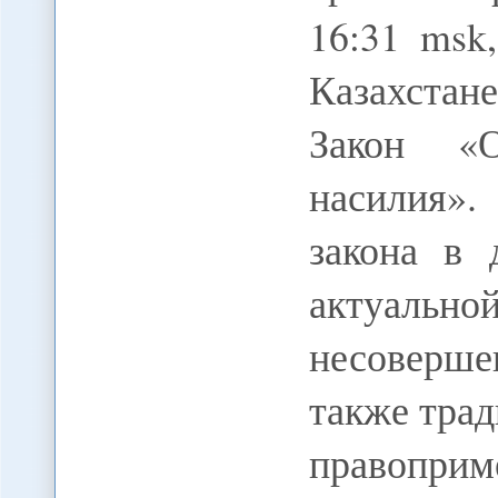
16:31 msk
Казахстан
Закон «О
насилия».
закона в 
актуал
несовершен
также тра
правоприм