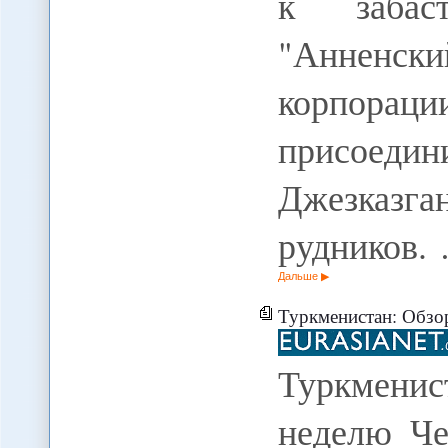
к забас
"Анненс
корпо
присоеди
Джезказ
рудников.
Дальше
Туркменистан: Обзор 
Туркмени
неделю Че