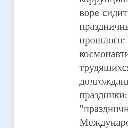
воре сиди
празднич
прошлого:
космонав
трудящи
долгождан
праздни
"праздн
Междуна