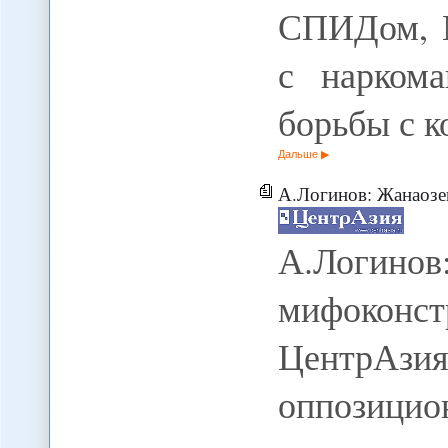
СПИДом, 
с нарком
борьбы с к
Дальше
А.Логинов: Жанаозе
А.Логи
мифоконс
ЦентрА
оппозицио