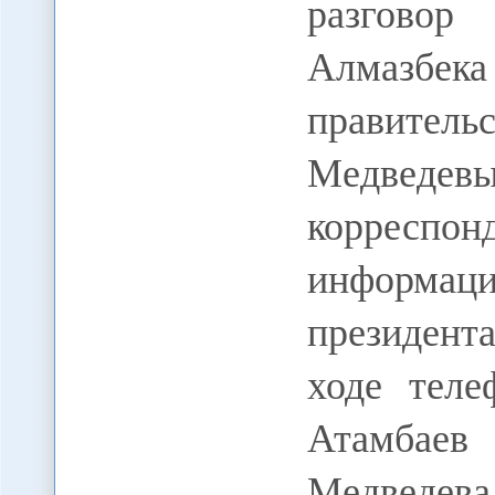
разгово
Алмазбека
правите
Медвед
корреспо
информац
президента
ходе теле
Атамбаев
Медведе