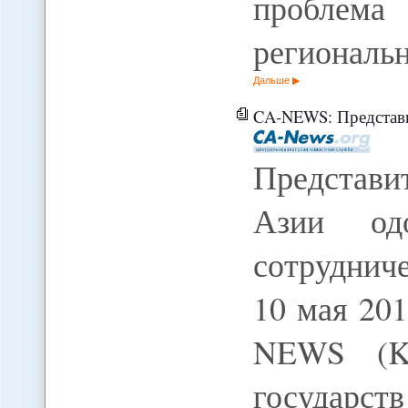
проблем
региональ
Дальше
CA-NEWS: Представители пяти стр
Представи
Азии од
сотрудниче
10 мая 20
NEWS (KG
государст