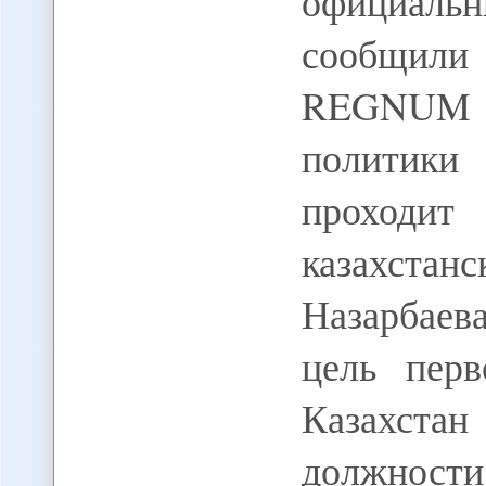
официальн
сообщил
REGNUM в
политики 
проход
казахста
Назарбаев
цель перв
Казахста
должности