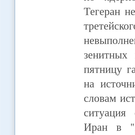
Тегеран н
третейс
невыполне
зенитных 
пятницу г
на источн
словам ист
ситуация 
Иран в "