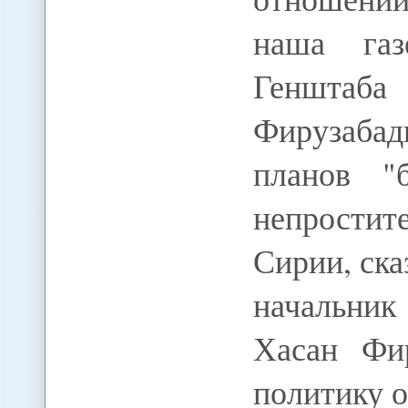
наша газ
Генштаба 
Фирузабад
планов "
непрости
Сирии, ска
начальник
Хасан Фир
политику 