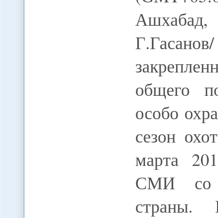
Ашхабад,
Г.Гасанов
закреплен
общего п
особо охр
сезон охо
марта 20
СМИ со 
страны. 