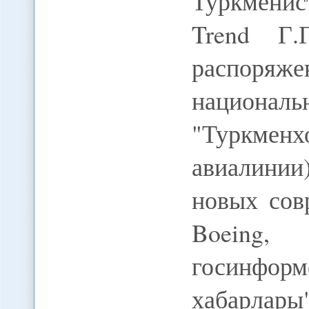
Туркменист
Trend Г.
распоря
нацио
"Туркмен
авиалини
новых сов
Boeing
госинфор
хабарлары