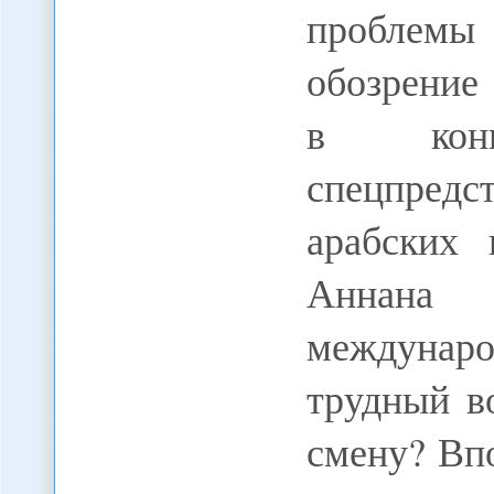
проблемы 
обозрение
в конц
спецпре
арабских
Аннан
междунар
трудный в
смену? Впо