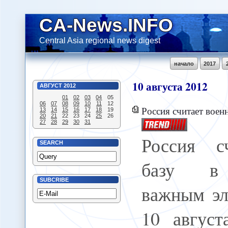
CA-News.INFO
Central Asia regional news digest
начало
2017
10
августа
2012
АВГУСТ
2012
01
02
03
04
05
06
07
08
09
10
11
12
Россия считает военную базу в Таджик
13
14
15
16
17
18
19
20
21
22
23
24
25
26
27
28
29
30
31
Россия с
SEARCH
базу в 
SUBCRIBE
важным эл
10 август