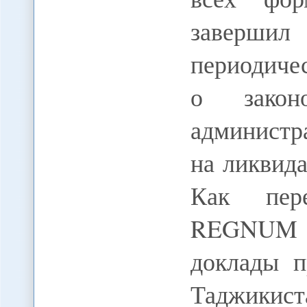
завершил
периодиче
о закон
администр
на ликвид
Как пер
REGNUM с
доклады п
Таджикис