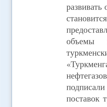
развивать
становитс
предоста
объемы 
туркменск
«Туркменг
нефтегаз
подписали
поставок 