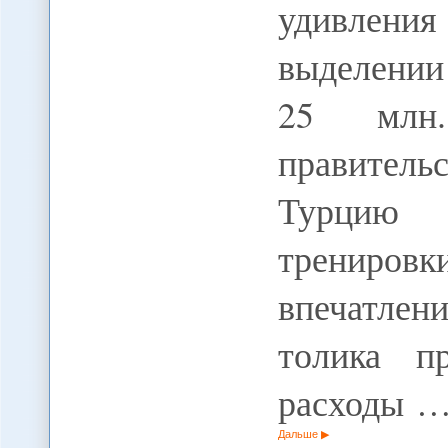
удивлени
выделени
25 млн
правитель
Турцию 
тренировк
впечатлени
толика п
расходы 
Дальше