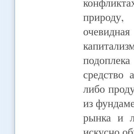
конфликта
природу,
очевидн
капитал
подоплека
средство 
либо проду
из фундам
рынка и л
искусно о