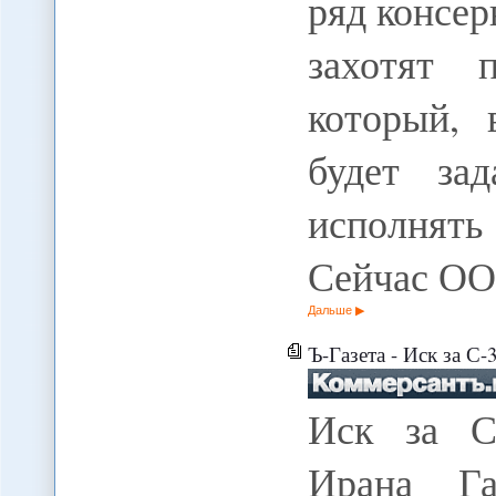
ряд консер
захотят п
который, 
будет за
исполнять
Сейчас О
Дальше
Ъ-Газета - Иск за С
Иск за С
Ирана Га