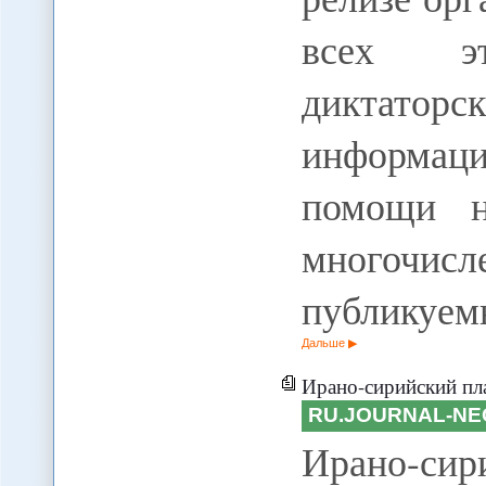
всех эт
диктатор
информац
помощи н
многоч
публикуе
Дальше
Ирано-сирийский пл
RU.JOURNAL-NE
Ирано-с