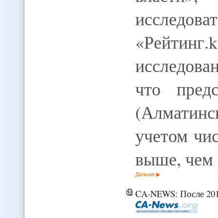
исследо
«Рейтинг.k
исследова
что предс
(Алматин
учетом чис
выше, чем
Дальше
CA-NEWS: После 2014 года двойное зло Афганистана -