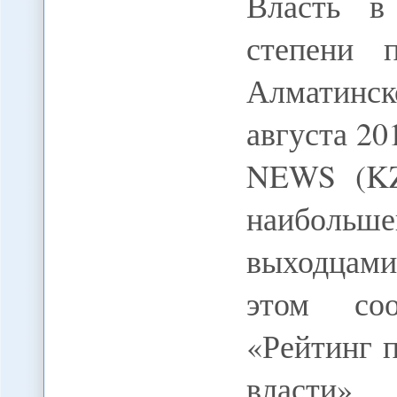
Власть в
степени 
Алматинск
августа 2
NEWS (KZ
наибольш
выходцами
этом соо
«Рейтинг 
власт