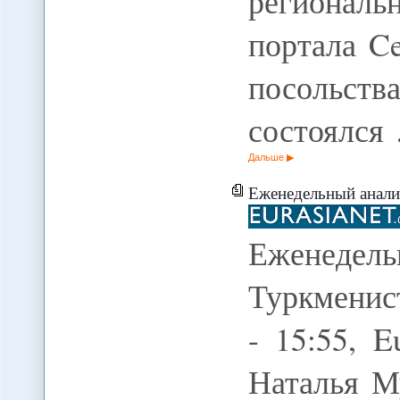
региона
портала Ce
посольст
состоялся
Дальше
Еженедельный анализ
Еженеде
Туркменист
- 15:55, E
Наталья М