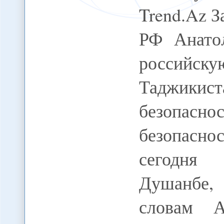
Trend.Az 
РФ Анато
российск
Таджикис
безопасн
безопаснос
сегодня 
Душанбе
словам А