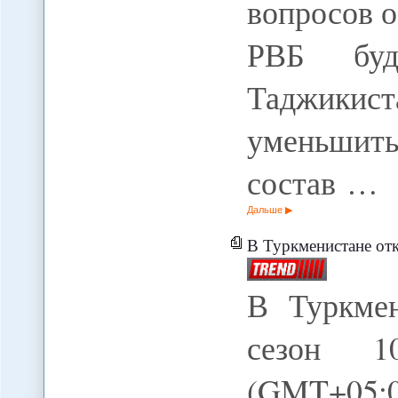
вопросов о
РВБ буд
Таджики
уменьшит
состав …
Дальше
В Туркменистане отк
В Туркмен
сезон 1
(GMT+05: