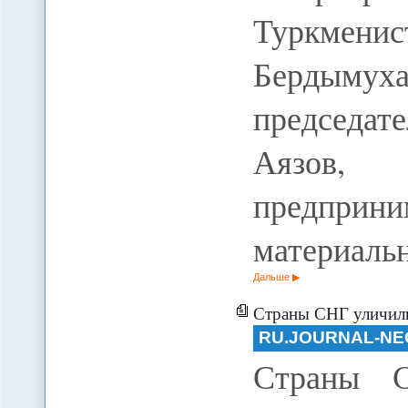
Туркме
Бердым
председа
Аязов, 
предприни
материальн
Дальше
Страны СНГ уличили
RU.JOURNAL-NE
Страны С