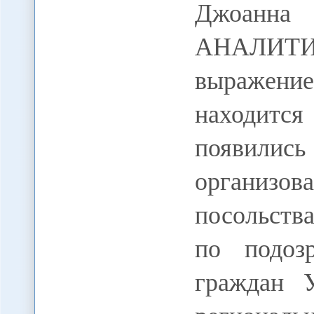
Джоанн
АНАЛИТИ
выражени
находитс
появили
организов
посольств
по подоз
граждан 