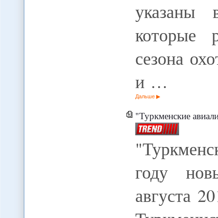
указаны 
которые 
сезона ох
и …
Дальше
"Туркменские авиалинии
"Туркменск
году нов
августа 20