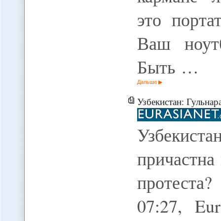
это порта
Ваш ноут
Быть …
Дальше
Узбекистан: Гульнара Каримова
Узбекис
причастна
протеста?
07:27, Eu