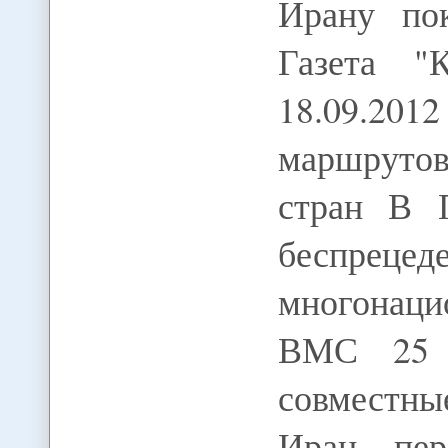
Ирану по
Газета "К
18.09.20
маршрутов
стран В П
беспрец
многонац
ВМС 25 с
совместны
Иран пер