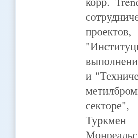
корр. Tre
сотруднич
проек
"Институ
выполнени
и "Технич
метилбр
секторе",
Туркме
Монреальс