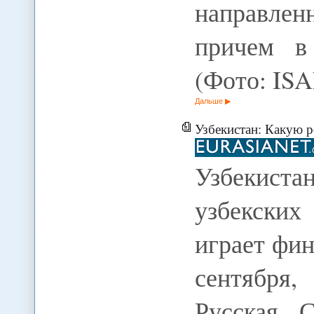
направлен
причем в 
(Фото: IS
Дальше
Узбекистан: Какую роль в американ
Узбекиста
узбекски
играет фи
сентября,
Русская 