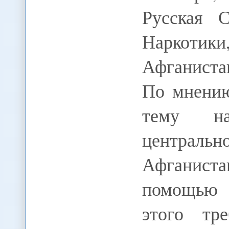
Русская 
Наркотик
Афганиста
По мнению
тему на
централ
Афганист
помощью 
этого тре