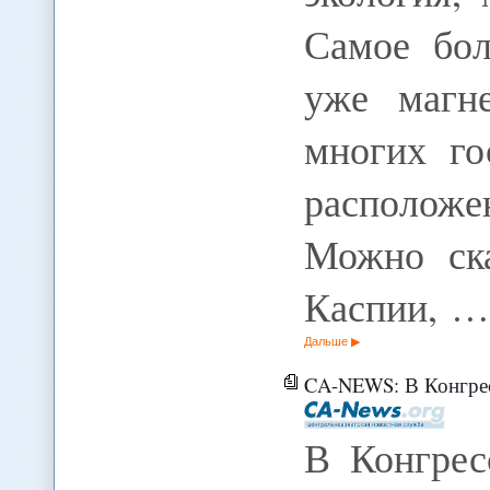
Самое бол
уже магне
многих го
располож
Можно ска
Каспии, …
Дальше
CA-NEWS: В Конгрес
В Конгрес