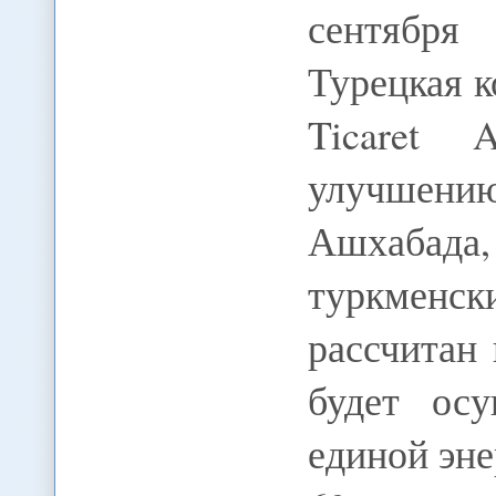
сентября
Турецкая к
Ticaret 
улучшен
Ашхабада
туркмен
рассчитан 
будет ос
единой эн