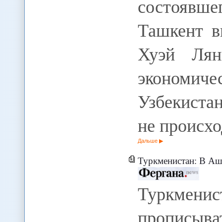
состоявше
Ташкент в
Хуэй Лян
экономи
Узбекиста
не происх
Дальше
Туркменистан: В Ашхабаде начали пр
Туркмени
прописыв