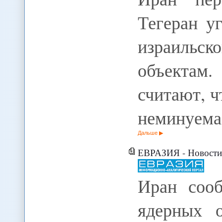
Тегеран у
израильск
объектам.
считают, 
неминуем
Дальше
ЕВРАЗИЯ - Новости -
Иран соо
ядерных о