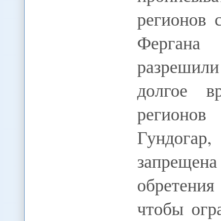
регионов 
Фергана 
разрешили
долгое в
регионо
Гундогар,
запрещен
обретения
чтобы огр