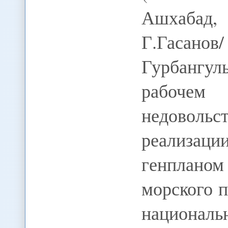
Ашхабад,
Г.Гасанов
Гурбанг
рабоче
недовол
реализаци
генплано
морского 
национал