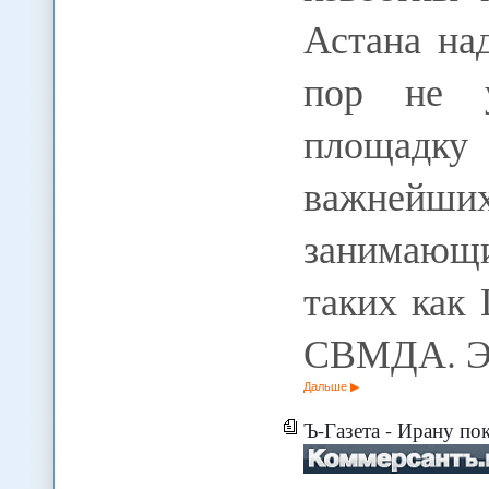
Астана над
пор не у
площадк
важнейших
занимающи
таких ка
СВМДА. Э
Дальше
Ъ-Газета - Ирану по