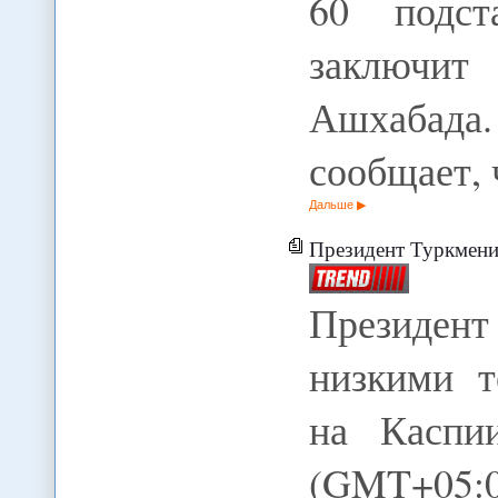
60 подст
заключит 
Ашхабада.
сообщает,
Дальше
Президент Туркменистана 
Президен
низкими т
на Каспи
(GMT+05: