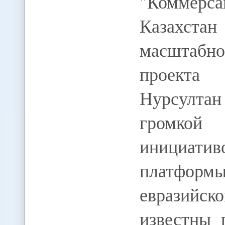
"Коммерсан
Казахст
масштабн
проекта
Нурсулта
громкой
инициати
платфор
евразийск
известны 