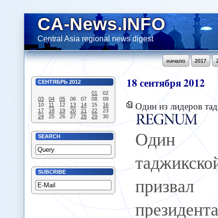
CA-News.INFO
Central Asia regional news digest
начало
2017
18
сентября
2012
СЕНТЯБРЬ
2012
01
02
03
04
05
06
07
08
09
Один из лидеров таджикской оппозиции приз
10
11
12
13
14
15
16
17
18
19
20
21
22
23
24
25
26
27
28
29
30
Один 
SEARCH
таджикс
SUBCRIBE
призвал 
президент