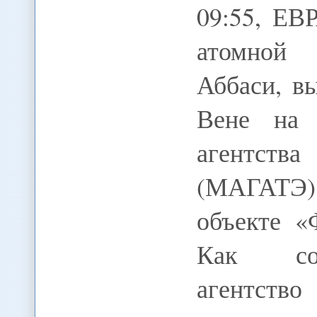
09:55, ЕВ
атомной 
Аббаси, вы
Вене на 
агентст
(МАГАТЭ)
объекте «
Как соо
агентств