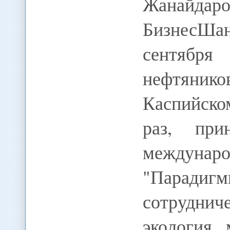
Жанайдар
БизнесШа
сентября
нефтянико
Каспийском
раз, при
междун
"Парад
сотруднич
экология, 