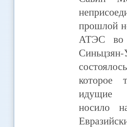
неприсое
прошлой н
АТЭС во 
Синьцзян-
состоялос
которое 
идущие п
носило н
Евразийс