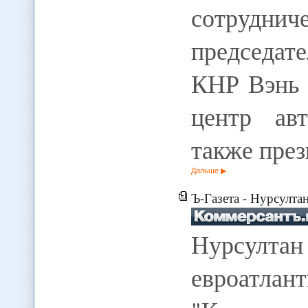
сотруднич
председат
КНР Вэнь 
центр ав
также пре
Дальше
Ъ-Газета - Нурсултан
Нурсулта
евроатлант