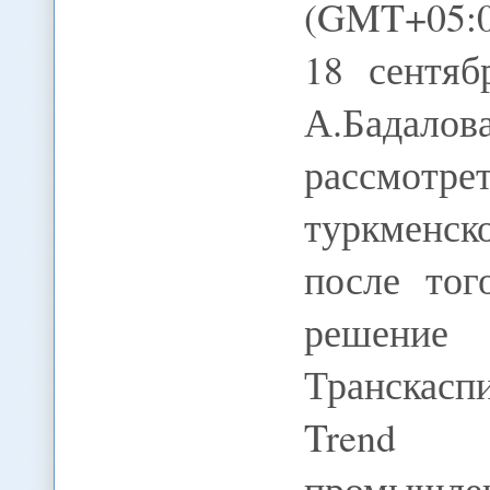
(GMT+05:0
18 сентяб
А.Бадал
рассмотр
туркменск
после тог
решени
Транскасп
Trend 
промышл