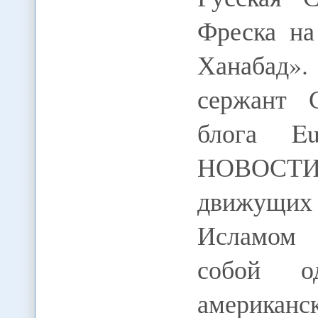
Фреска на
Ханабад»
сержант 
блога Eu
НОВОСТИ /
движущих
Исламом 
собой о
американс