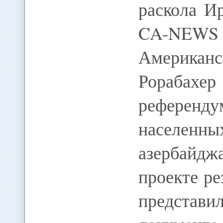
раскола Ир
CA-NEWS
Америка
Рорабахер
референду
насел
азербайдж
проекте р
представи