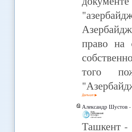
докум
"азербайд
Азербайд
право на 
собственн
того пож
"Азербайд
Дальше
Александр Шустов - Ташке
Ташкент -