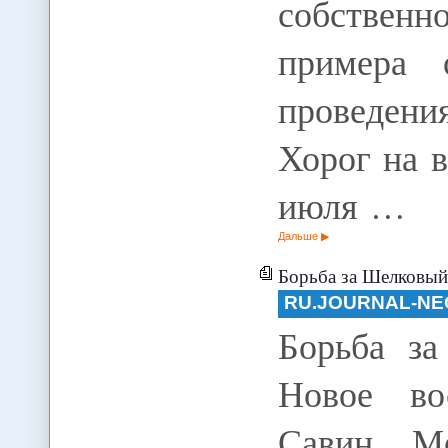
собствен
примера 
проведен
Хорог на 
июля …
Дальше
Борьба за Шелковый 
RU.JOURNAL-NE
Борьба за
Новое во
Савин М