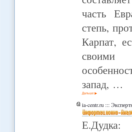
часть Евр
степь, пр
Карпат, е
своими 
особенно
запад, …
Дальше
ia-centr.ru ::: Экспертна
Е.Дудка: