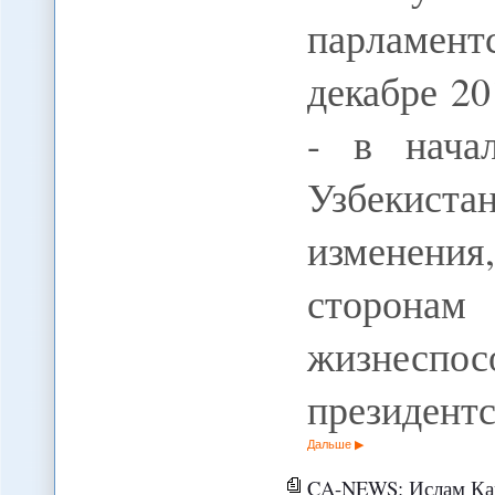
парламен
декабре 20
- в начал
Узбекист
изменени
сторонам
жизнесп
президент
Дальше
CA-NEWS: Ислам Каримов не