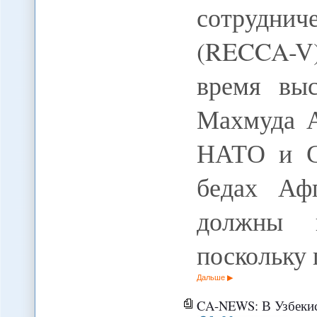
сотрудн
(RECCA-V)
время выс
Махмуда А
НАТО и С
бедах Аф
должны и
поскольку
Дальше
CA-NEWS: В Узбекист