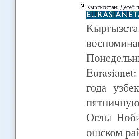
Кыргызстан: Детей пресле
Кыргызс
воспомин
Понедельн
Eurasianet
года узбе
пятничную
Оглы Ноб
ошском ра