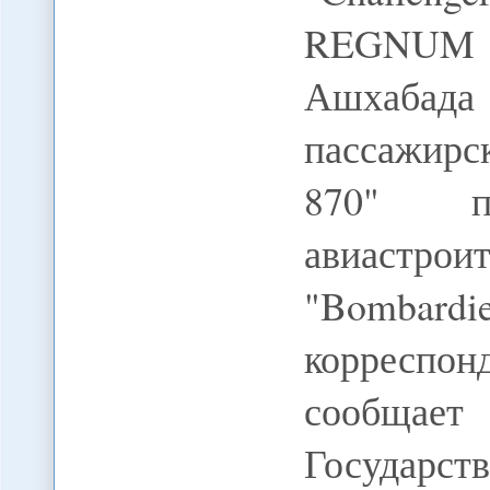
REGNUM В
Ашхабада 
пассажирс
870" пр
авиаст
"Bombard
корресп
сообщ
Государст