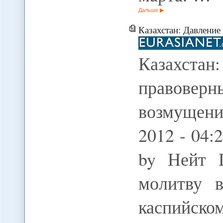
Дальше
Казахстан: Давление властей 
Казахста
правовер
возмущен
2012 - 04:
by Нейт 
молитву 
каспийск