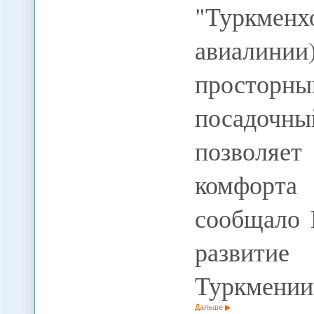
"Туркмен
авиалинии
простор
посадоч
позволя
комфорта
сообщало
развити
Туркмени
Дальше