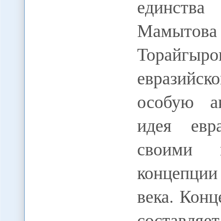
единства 
Мамытова 
Торайгыро
евразийс
особую ак
идея евр
своими 
концепции
века. Кон
составляе