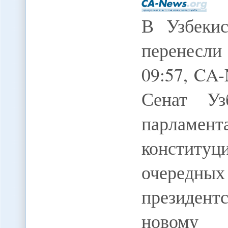
В Узбекис
перенесли
09:57, CA
Сенат Уз
парламе
конституц
очеред
президен
новому