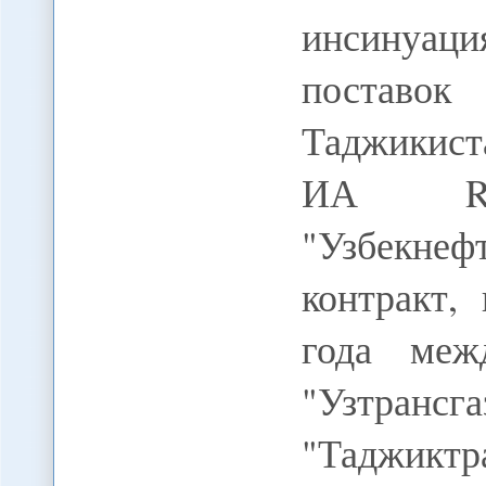
инсинуаци
поставо
Таджикист
ИА REG
"Узбекне
контракт,
года меж
"Узтрансг
"Таджиктра