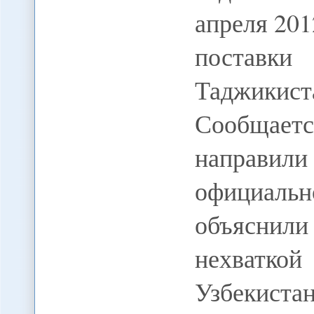
апреля 201
поставк
Таджики
Сообщаетс
направи
официал
объяснил
нехваткой
Узбекист