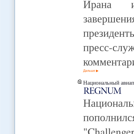
Ирана и
завершен
президент
пресс-с
комментар
Дальше
Национальный авиапарк Тур
Национал
пополни
"Challeng