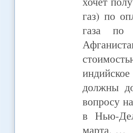
хочет пол
газ) по оп
газа по 
Афганиста
стоимость
индийское
должны до
вопросу н
в Нью-Дел
марта. …