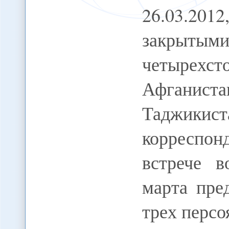
26.03.201
закрыты
четырехст
Афганист
Таджики
корресп
встрече 
марта пре
трех персо