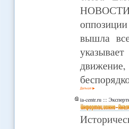
НОВОСТИ
оппозиции
вышла все
указывае
движени
беспорядк
Дальше
ia-centr.ru ::: Экспер
Историчес