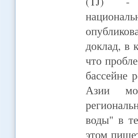
(TJ) - 
национ
опублико
доклад, в 
что пробл
бассейне 
Азии мо
регионал
воды" в т
этом пише