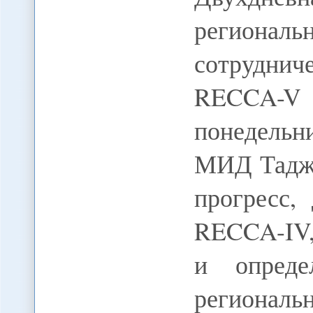
региона
сотрудн
RECCA-V 
понедель
МИД Таджи
прогресс,
RECCA-IV,
и опреде
региона