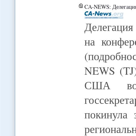
CA-NEWS: Делегация США по
Делегация
на конфе
(подробнос
NEWS (TJ)
США во
госсекр
покинула 
региона