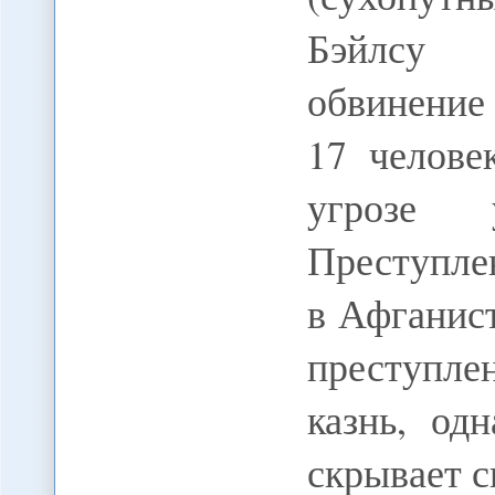
Бэйлсу п
обвинение
17 челове
угрозе 
Преступле
в Афганис
преступл
казнь, од
скрывает с