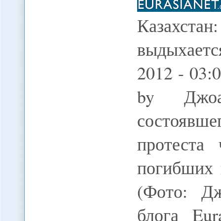
Казахста
выдыхаетс
2012 - 03:
by Джоа
состоявш
протеста
погибших 
(Фото: Д
блога Eur