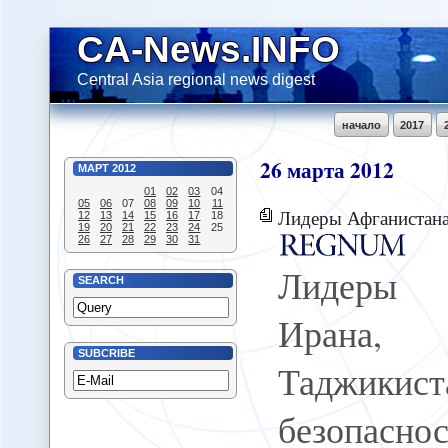
CA-News.INFO
Central Asia regional news digest
начало
2017
26
марта
2012
МАРТ
2012
01
02
03
04
05
06
07
08
09
10
11
Лидеры Афганистана, Ирана, Пакистана и Тадж
12
13
14
15
16
17
18
19
20
21
22
23
24
25
26
27
28
29
30
31
Лидеры 
SEARCH
Ирана,
SUBCRIBE
Таджикис
безопас