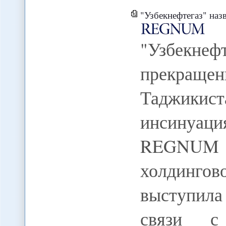
"Узбекнефтегаз" назвал материал
"Узбекнеф
прекращ
Таджик
инсинуаци
REGNUM П
холдингов
выступила
связи с