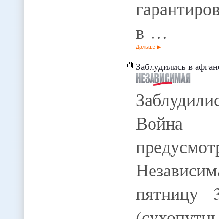
гарантиро
в …
Дальше
Заблудились в афганском
Заблудил
Война
предусмот
Независ
пятницу 
(сухопут