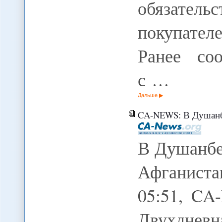
обязате
покупател
Ранее соо
с …
Дальше
CA-NEWS: В Душанбе
В Душанбе
Афганиста
05:51, CA
Двухдн