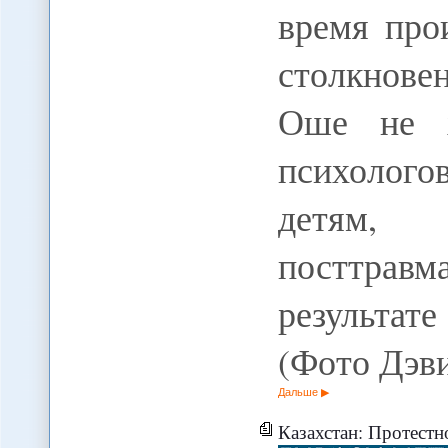
время про
столкнове
Оше не х
психолого
детя
посттравм
результат
(Фото Дэв
Дальше
Казахстан: Протестн