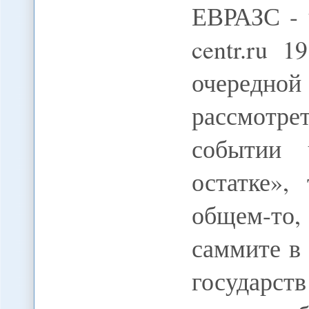
ЕВРАЗС - ч
centr.ru 
очередно
рассмотр
событии 
остатке»,
общем-то
саммите в
государст