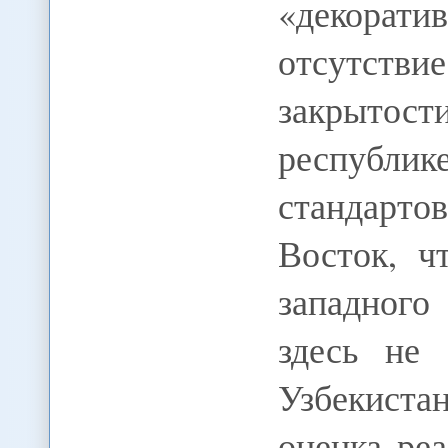
«декора
отсутстви
закрытос
республик
стандарто
Восток, ч
западного
здесь не
Узбекиста
оценка ре