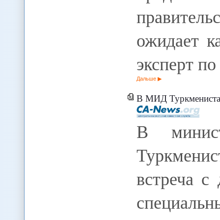
правительс
ожидает ка
эксперт п
Дальше
В МИД Туркменистана
В минист
Туркменис
встреча с
специальн