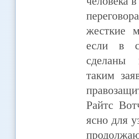
человека в
переговор
жесткие м
если в с
сделаны 
таким зая
правозащ
Райтс Вот
ясно для у
продолж