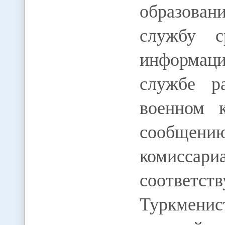
образова
службу с
информаци
службе р
военном 
сообщени
комиссар
соответ
Туркмени