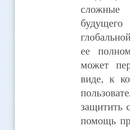
сложные
будущего
глобально
ее полно
может пер
виде, к к
пользова
защитить 
помощь пр