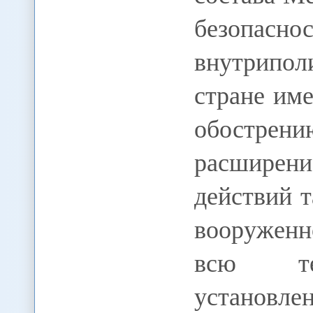
безоп
внутрипол
стране им
обострени
расширени
действий 
вооруженн
всю тер
установле