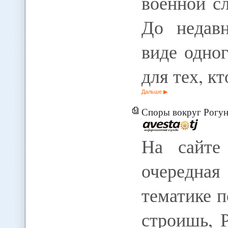
военной с
До недав
виде одно
для тех, к
Дальше
Споры вокруг Рогун
На сайте
очередна
тематике п
строишь, 