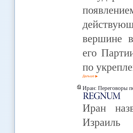
появлен
действующ
вершине в
его Парти
по укрепл
Дальше
Иран: Переговоры по я
Иран наз
Израил