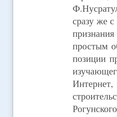
Ф.Нусрату
сразу же с
признани
простым о
позиции п
изучающ
Интернет,
строитель
Рогунс