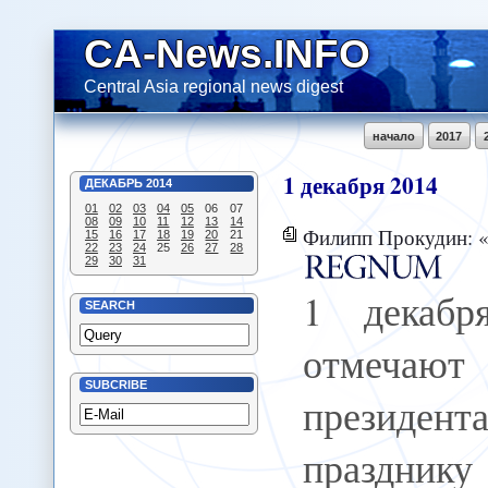
CA-News.INFO
Central Asia regional news digest
начало
2017
1
декабря
2014
ДЕКАБРЬ
2014
01
02
03
04
05
06
07
08
09
10
11
12
13
14
Филипп Прокудин: «Руководящая и напра
15
16
17
18
19
20
21
22
23
24
25
26
27
28
29
30
31
1 декабр
SEARCH
отмечают
SUBCRIBE
президен
празднику