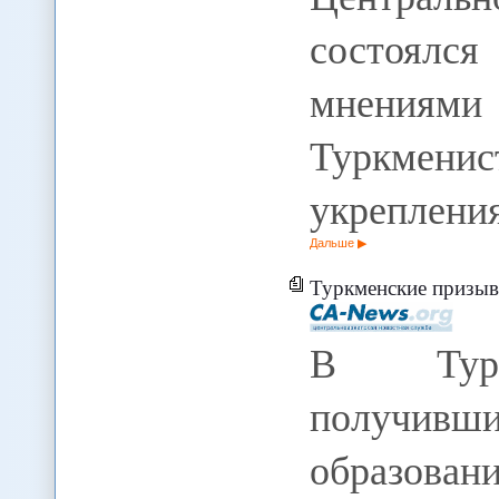
состоялс
мнениям
Туркмени
укреплени
Дальше
Туркменские призывники с
В Туркм
получив
образова