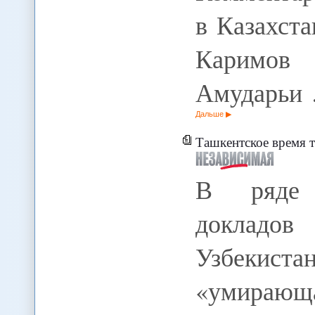
в Казахст
Каримов
Амударьи
Дальше
Ташкентское время т
В ряде 
докладо
Узбекис
«умира