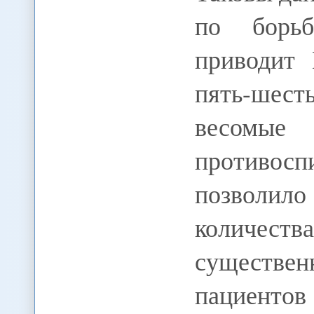
по борь
приводит
пять-шест
весомые
противо
позволил
количес
существен
пацие