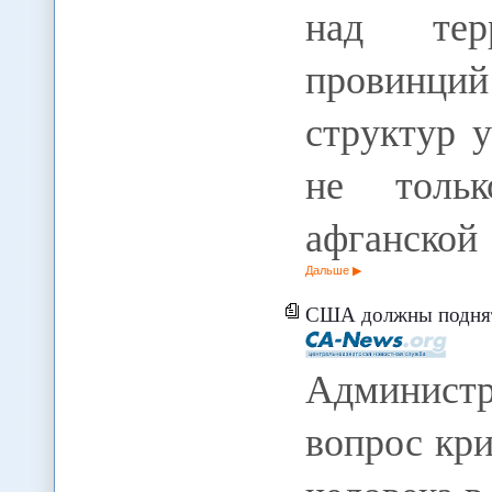
над тер
провинци
структур 
не тольк
афганской
Дальше
США должны поднять вопрос с права
Администр
вопрос кр