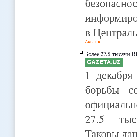
безопас
информиро
в Централ
Дальше
Более 27,5 тысячи 
GAZETA.UZ
1 декабря
борьбы с
официаль
27,5 тыс
Таковы да