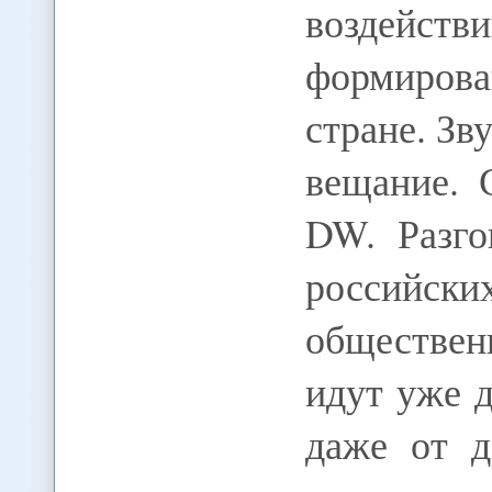
воздейс
формирова
стране. Зв
вещание. 
DW. Разго
российск
обществе
идут уже д
даже от д