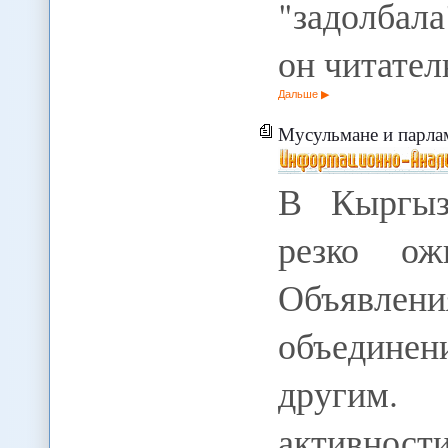
"задолбал
он читате
Дальше
Мусульмане и парла
В Кыргыз
резко ож
Объявле
объединен
другим.
активност