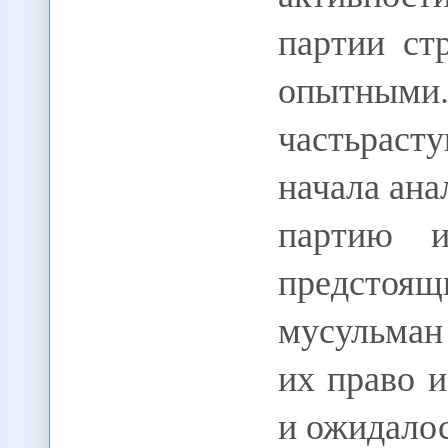
партии ст
опытными
частьраст
начала ана
партию и
предстоящ
мусульман
их право и
и ожидало