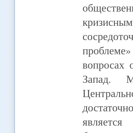
обществен
кризисны
сосредо
проблеме» 
вопросах 
Запад. 
Централь
достаточ
являетс