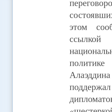
перегово
состоявших
этом соо
ссылкой
националь
политик
Алаэддин
поддерж
диплома
«шесте