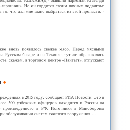
специалисты. АШХАБАД - бывший наркоман Атагелди
а-героинчи». Но он гордится своим личным подвигом:
 то, что дал мне шанс выбраться из этой пропасти, -
даже вновь появилось свежее мясо. Перед мясными
а Русском базаре и на Текинке, тут же образовались
есте, скажем, в торговом центре «Пайтагт», отпускают
и
реждениях в 2015 году, сообщает РИА Новости. Это в
лее 500 узбекских офицеров находятся в России на
е произведенного в РФ. Источники в Минобороны
 при обслуживании систем тяжелого вооружения …