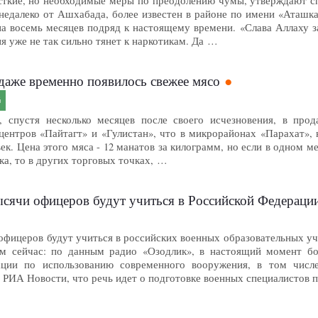
сткие, но необходимые меры по преодолению чумы, утверждают 
 недалеко от Ашхабада, более известен в районе по имени «Аташк
а восемь месяцев подряд к настоящему времени. «Слава Аллаху за
ня уже не так сильно тянет к наркотикам. Да …
даже временно появилось свежее мясо
G
 спустя несколько месяцев после своего исчезновения, в про
ентров «Пайтагт» и «Гулистан», что в микрорайонах «Парахат», н
век. Цена этого мяса - 12 манатов за килограмм, но если в одном м
ека, то в других торговых точках, …
ысячи офицеров будут учиться в Российской Федераци
офицеров будут учиться в российских военных образовательных уч
ем сейчас: по данным радио «Озодлик», в настоящий момент бо
ции по использованию современного вооружения, в том числ
 РИА Новости, что речь идет о подготовке военных специалистов