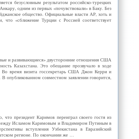
ляется безусловным результатом российско-турецких
Анкару, одним из первых «почувствовали» в Баку. Без
айджанское общество. Официальные власти АР, хоть и
и, что «сближение Турции с Россией соответствует
чивые и развивающиеся» двусторонние отношения США
ность Казахстана. Это обещание прозвучало в ходе
. Во время визита госсекретарь США Джон Керри и
. В опубликованном совместном заявлении говорится,
о, что президент Каримов переиграл своего гостя из
в между Исламом Каримовым и Владимиром Путиным в
ерспективы вступления Узбекистана в Евразийский
иатском регионе. По окончании же …