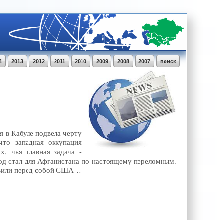
4
2013
2012
2011
2010
2009
2008
2007
поиск
 в Кабуле подвела черту
что западная оккупация
, чья главная задача -
год стал для Афганистана по-настоящему переломным.
тавили перед собой США …