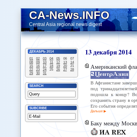
CA-News.INFO
Central Asia regional news digest
13
декабря
2014
ДЕКАБРЬ
2014
01
02
03
04
05
06
07
08
09
10
11
12
13
14
Американский фла
15
16
17
18
19
20
21
22
23
24
25
26
27
28
29
30
31
В Афганистане заверш
SEARCH
под тринадцатилетне
подошла к концу? Во
сохранить страну в о
Его события определят
SUBCRIBE
Дальше
Баку между Москв