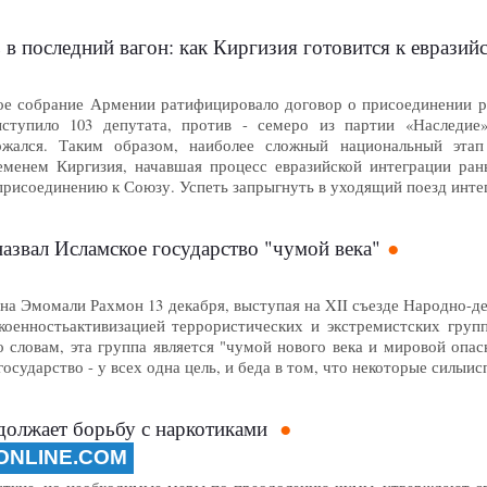
 в последний вагон: как Киргизия готовится к евразий
ое собрание Армении ратифицировало договор о присоединении р
ступило 103 депутата, против - семеро из партии «Наследие
ержался. Таким образом, наиболее сложный национальный эт
еменем Киргизия, начавшая процесс евразийской интеграции ра
присоединению к Союзу. Успеть запрыгнуть в уходящий поезд инт
азвал Исламское государство "чумой века"
а Эмомали Рахмон 13 декабря, выступая на XII съезде Народно-де
коенностьактивизацией террористических и экстремистских групп
о словам, эта группа является "чумой нового века и мировой опа
государство - у всех одна цель, и беда в том, что некоторые силы
должает борьбу с наркотиками
ONLINE.COM