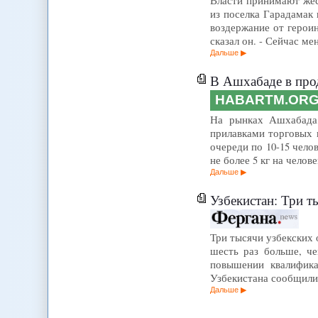
Власти принимают же
из поселка Гарадамак
воздержание от героин
сказал он. - Сейчас ме
Дальше
В Ашхабаде в про
HABARTM.OR
На рынках Ашхабада,
прилавками торговых ц
очереди по 10-15 чело
не более 5 кг на челов
Дальше
Узбекистан: Три т
Три тысячи узбекских 
шесть раз больше, ч
повышении квалифика
Узбекистана сообщили
Дальше