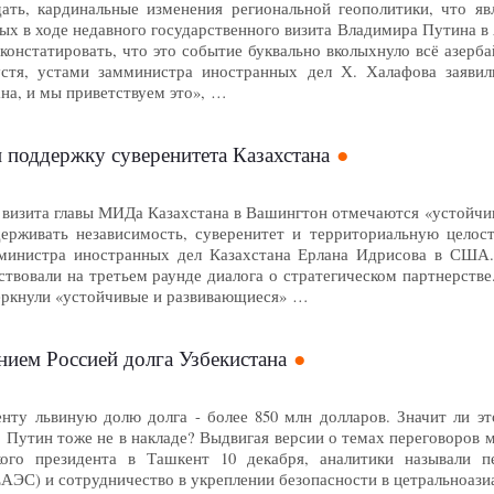
ать, кардинальные изменения региональной геополитики, что яв
ых в ходе недавного государственного визита Владимира Путина в 
констатировать, что это событие буквально вколыхнуло всё азерб
устя, устами замминистра иностранных дел Х. Халафова заявил
на, и мы приветствуем это», …
поддержку суверенитета Казахстана
м визита главы МИДа Казахстана в Вашингтон отмечаются «устой
ерживать независимость, суверенитет и территориальную целост
 министра иностранных дел Казахстана Ерлана Идрисова в США
твовали на третьем раунде диалога о стратегическом партнерстве
еркнули «устойчивые и развивающиеся» …
анием Россией долга Узбекистана
нту львиную долю долга - более 850 млн долларов. Значит ли эт
 Путин тоже не в накладе? Выдвигая версии о темах переговоро
кого президента в Ташкент 10 декабря, аналитики называли п
АЭС) и сотрудничество в укреплении безопасности в цетральноаз