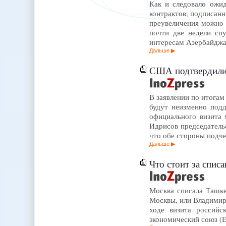
Как и следовало ожид
контрактов, подписанн
преувеличения можно 
почти две недели сп
интересам Азербайджа
Дальше
США подтвердили 
В заявлении по итога
будут неизменно подд
официального визита
Идрисов председательс
что обе стороны подч
Дальше
Что стоит за спис
Москва списала Ташке
Москвы, или Владимир
ходе визита российс
экономический союз (Е