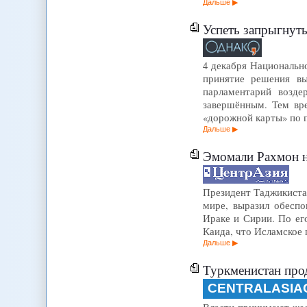
Дальше
Успеть запрыгнуть
4 декабря Национальн
принятие решения вы
парламентарий возд
завершённым. Тем вр
«дорожной карты» по 
Дальше
Эмомали Рахмон н
Президент Таджикистан
мире, выразил обеспо
Ираке и Сирии. По ег
Каида, что Исламское 
Дальше
Туркменистан про
CENTRALASIA