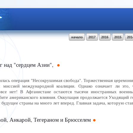
начало
2017
2016
2015
201
г над "сердцем Азии",
илась операция "Несокрушимая свобода". Торжественная церемония
й миссией международной коалиции. Однако означает ли это, 
все нет! В Афганистане остаются тысячи иностранных военных
рбите американского влияния. Оккупация продолжается Уходящий 
 будущее страны на много лет вперед. Главная задача, которую с
ой, Анкарой, Тегераном и Брюсселем