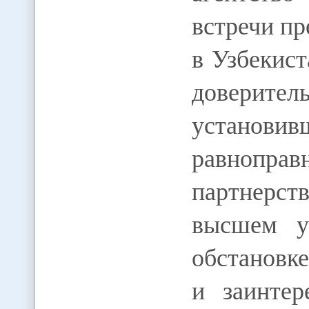
встречи пр
в Узбекис
довер
установив
равнопра
партнерст
высшем у
обстановк
и заинтер