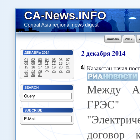
CA-News.INFO
Central Asia regional news digest
начало
2017
2
декабря
2014
ДЕКАБРЬ
2014
01
02
03
04
05
06
07
08
09
10
11
12
13
14
Казахстан начал пост
15
16
17
18
19
20
21
22
23
24
25
26
27
28
29
30
31
Между А
SEARCH
ГРЭС
SUBCRIBE
"Электри
договор 