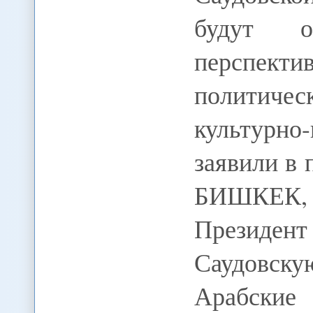
будут о
перспекти
политичес
культурн
заявили в 
БИШКЕК,
Президе
Саудовск
Арабски