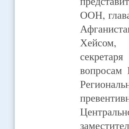
представи
ООН, глав
Афганис
Хейсом,
секрета
вопросам 
Региона
превенти
Централь
заместит