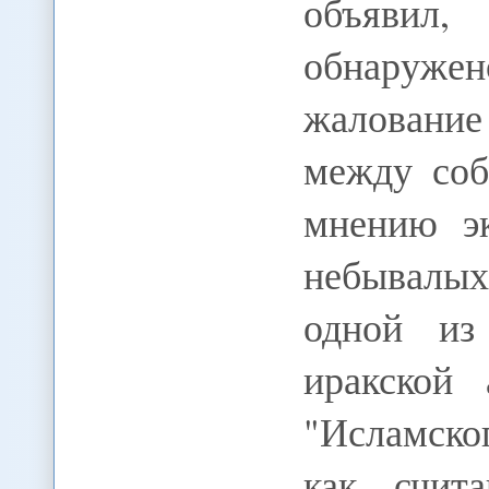
объявил
обнаружен
жалование
между соб
мнению эк
небывалых
одной из
иракской
"Исламско
как счит