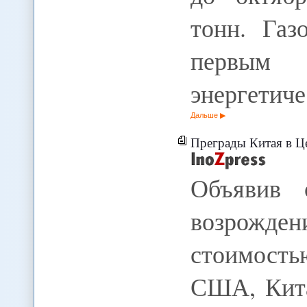
тонн. Газ
первым
энергетич
Дальше
Преграды Китая в Ц
Объявив 
возрожден
стоимость
США, Кита