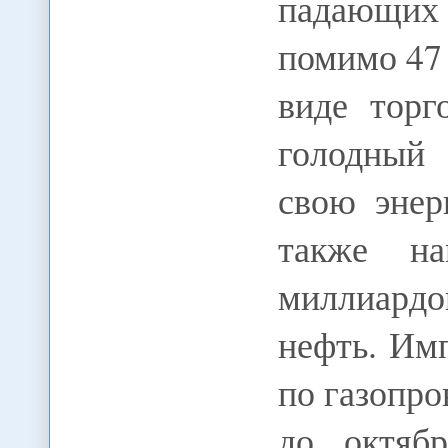
падающих 
помимо 47
виде торг
голодный 
свою энер
также на
миллиардо
нефть. Им
по газопр
до октяб