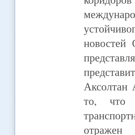
междунар
устойчиво
новостей 
представ
представи
Аксолтан 
то, что 
транспор
отражен 