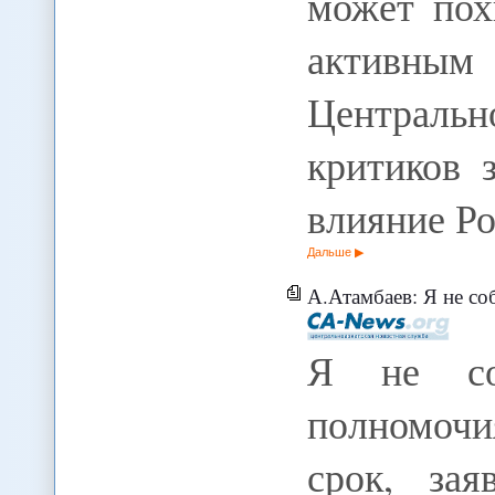
может пох
активным
Централь
критиков 
влияние Р
Дальше
А.Атамбаев: Я не собир
Я не соб
полномоч
срок, зая