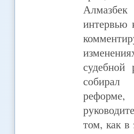
Алмазбе
интервью 
комменти
изменени
судебной 
собирал
реформе,
руководит
том, как в