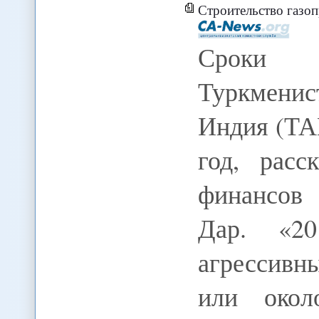
Строительство газо
Сроки 
Туркменис
Индия (ТА
год, расс
финансов
Дар. «2
агрессивн
или окол