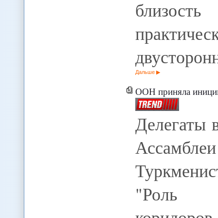
близост
практич
двусторон
Дальше
ООН приняла инициирова
Делегаты 
Ассамбл
Туркмени
"Роль т
коридо