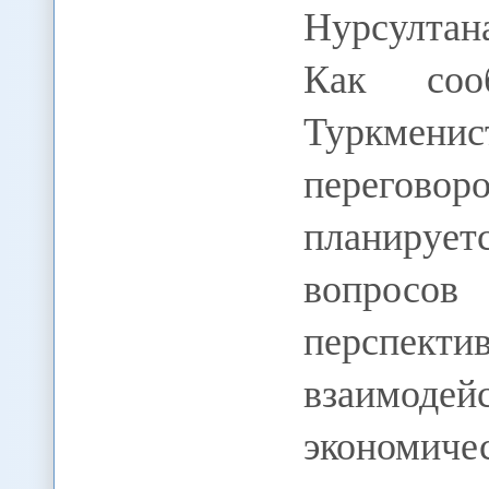
Нурсултан
Как сооб
Туркмени
перегов
планирует
вопросов
перспе
взаимо
экономи