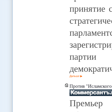
принятие 
стратегич
парламен
зарегист
партии У
демократи
Дальше
Против "Исламского
Премьер 