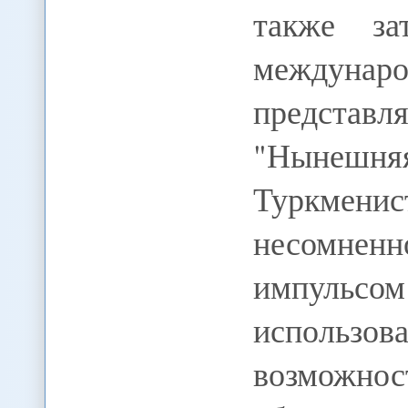
также за
междун
представ
"Нынешн
Туркмен
несомне
импульсо
использ
возможно