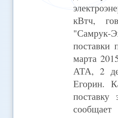
электроэн
кВтч, го
"Самрук-Э
поставки 
марта 201
АТА, 2 д
Егорин. К
поставку 
сообщает