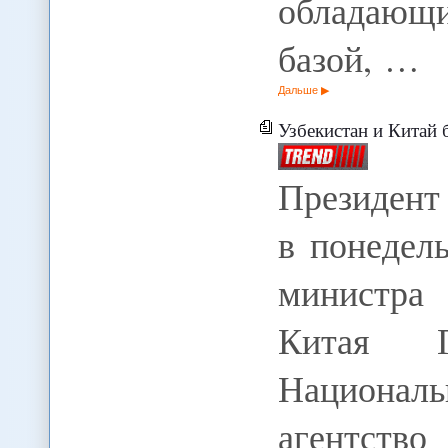
обладающ
базой, …
Дальше
Узбекистан и Китай б
Президент
в понедел
министра 
Китая Г
Национа
агентство