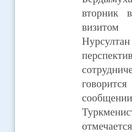
вторник 
визитом
Нурсулт
персп
сотруднич
говорит
сообще
Туркмен
отмечается