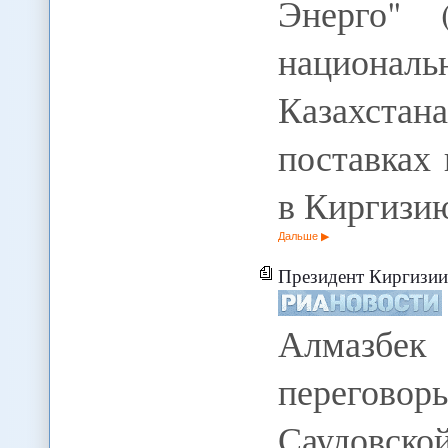
Энерго" 
национа
Казахста
поставках 
в Киргиз
Дальше
Президент Киргизии
Алмазбе
перегово
Саудовской