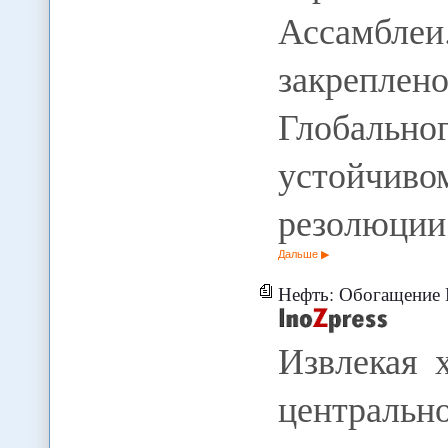
Ассамбл
закрепле
Глобаль
устойчиво
резолюции
Дальше
Нефть: Обогащение 
Извлекая 
центральн