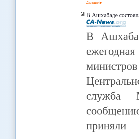
Дальше
В Ашхабаде состоялась V е
В Ашхаба
ежегодна
министро
Централь
служба 
сообщен
приняли