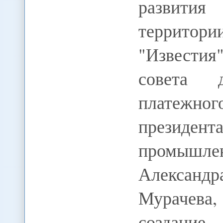
развити
террито
"Известия
совета д
платежно
президе
промышле
Александ
Мурачева
создание