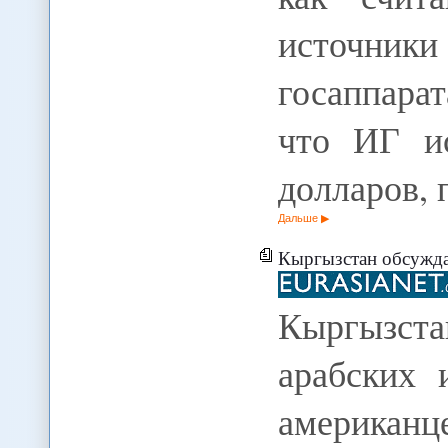
источники
госаппара
что ИГ и
долларов, 
Дальше
Кыргызстан обсуждае
Кыргызста
арабских 
американц