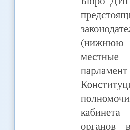
Бюро ДИП
предстоящ
законодат
(нижнюю 
местные 
парламент
Конститу
полномочия
кабинета 
органов 