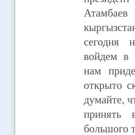
Атамбае
кыргызст
сегодня 
войдем в 
нам приде
открыто с
думайте, ч
принять 
большого 