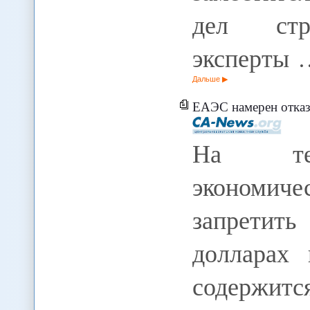
дел стр
эксперты 
Дальше
ЕАЭС намерен отказаться о
На терр
экономич
запретит
долларах 
содержит