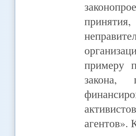
законопро
принятия
неправите
организац
примеру п
закона,
финанси
активис
агентов».