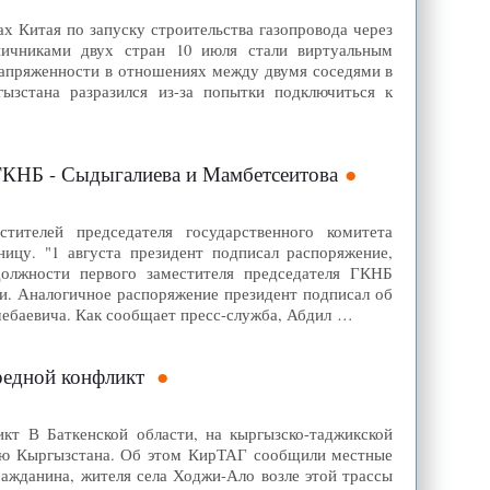
х Китая по запуску строительства газопровода через
ичниками двух стран 10 июля стали виртуальным
 напряженности в отношениях между двумя соседями в
ызстана разразился из-за попытки подключиться к
ГКНБ - Сыдыгалиева и Мамбетсеитова
ителей председателя государственного комитета
ицу. "1 августа президент подписал распоряжение,
олжности первого заместителя председателя ГКНБ
ии. Аналогичное распоряжение президент подписал об
ебаевича. Как сообщает пресс-служба, Абдил …
ередной конфликт
кт В Баткенской области, на кыргызско-таджикской
рию Кыргызстана. Об этом КирТАГ сообщили местные
ражданина, жителя села Ходжи-Ало возле этой трассы