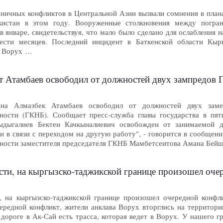
ничных конфликтов в Центральной Азии вызвали сомнения в плана
истан в этом году. Вооруженные столкновения между погран
в январе, свидетельствуя, что мало было сделано для ослабления
ести месяцев. Последний инцидент в Баткенской области Кырг
е Ворух …
т Атамбаев освободил от должностей двух зампредов 
на Алмазбек Атамбаев освободил от должностей двух замест
ности (ГКНБ). Сообщает пресс-служба главы государства в пятн
ыдыгалиев Бектен Качкыналиевич освобожден от занимаемой д
и в связи с переходом на другую работу", - говорится в сообщен
ности заместителя председателя ГКНБ Мамбетсеитова Амана Бейш
асти, на кыргызско-таджикской границе произошел оч
, на кыргызско-таджикской границе произошел очередной конфли
ередной конфликт, жители анклава Ворух вторглись на террито
дороге в Ак-Сай есть трасса, которая ведет в Ворух. У нашего г