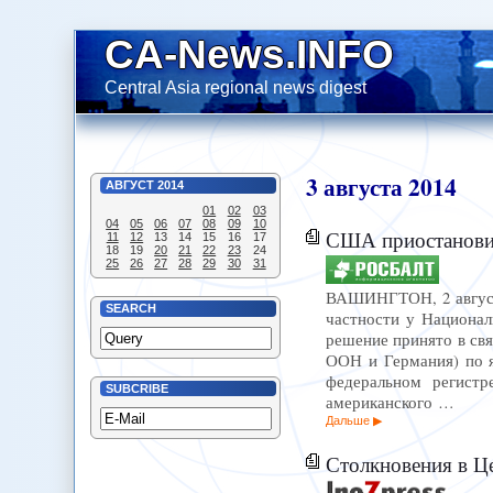
CA-News.INFO
Central Asia regional news digest
3
августа
2014
АВГУСТ
2014
01
02
03
04
05
06
07
08
09
10
США приостановил
11
12
13
14
15
16
17
18
19
20
21
22
23
24
25
26
27
28
29
30
31
ВАШИНГТОН, 2 августа
SEARCH
частности у Национал
решение принято в свя
ООН и Германия) по 
федеральном регистр
SUBCRIBE
американского …
Дальше
Столкновения в Ц