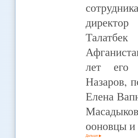
сотрудн
директо
Талатбек
Афганиста
лет его 
Назаров, 
Елена Вап
Масадыков
ооновцы 
Дальше