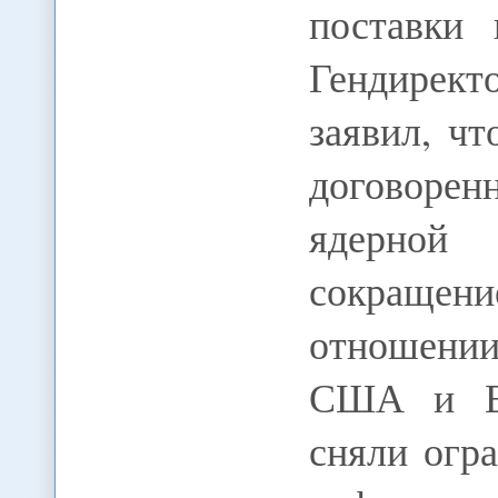
поставки 
Гендире
заявил, ч
договорен
ядерной
сокращени
отношении
США и Ев
сняли огр