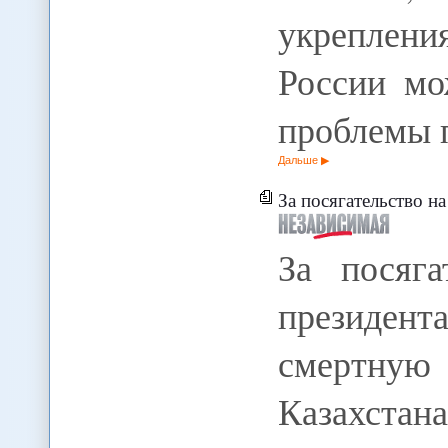
укреплени
России мо
проблемы 
Дальше
За посягательство на жи
За посяга
президен
смертную 
Казахст