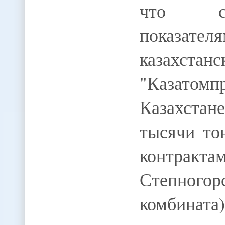
что соо
показате
казахстан
"Казато
Казахста
тысячи то
контракт
Степного
комбината