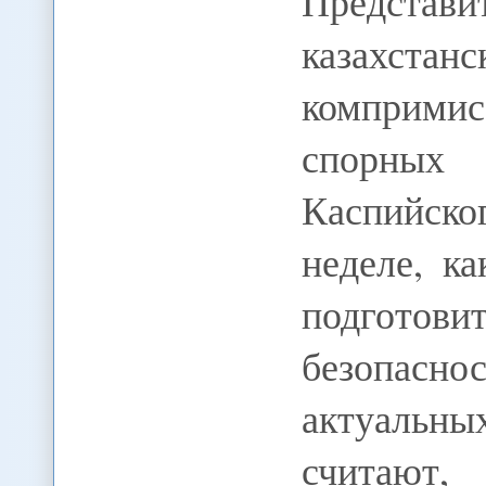
Предста
казахстан
комприм
спорных
Каспийск
неделе, к
подготови
безопасно
актуаль
считают