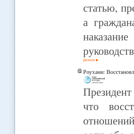
статью, п
а граждан
наказани
руководств
Дальше
Роухани: Восстано
Президент
что восст
отношени