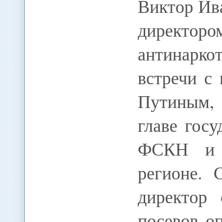
Виктор Ив
дирек
антинарко
встречи с
Путиным,
главе госу
ФСКН и т
регионе.
директор
посевов о