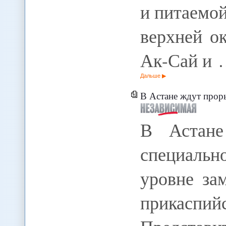
и питаемо
верхней о
Ак-Сай и
Дальше
В Астане ждут прор
В Астане
специальн
уровне за
прикас