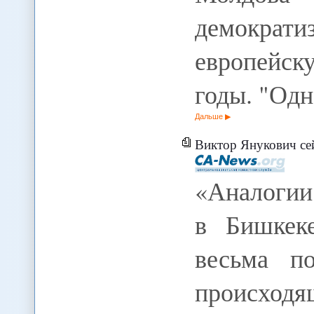
демокра
европейск
годы. "Од
Дальше
Виктор Янукович сейчас, как и
«Аналогии
в Бишкек
весьма п
происходя