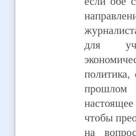
если обе 
направле
журналист
для уч
экономич
политика,
прошлом
настоящее
чтобы прео
на вопро