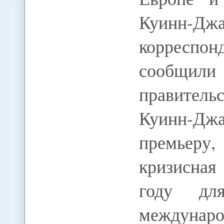
Куинн-
коррес
сообщи
правител
Куинн-Д
премьер
кризисная
году для
междунар