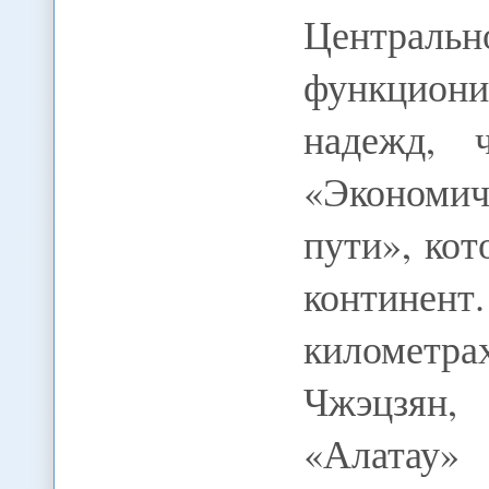
Центра
функциони
надежд, 
«Экономи
пути», ко
контине
километра
Чжэцзян,
«Алатау»