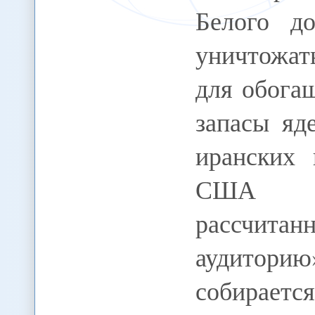
Белого д
уничтожат
для обога
запасы яд
иранских 
США сч
рассчит
аудитори
собирае