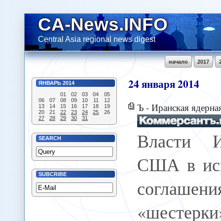
CA-News.INFO
Central Asia regional news digest
начало
2017
24
января
2014
ЯНВАРЬ
2014
01
02
03
04
05
06
07
08
09
10
11
12
Ъ - Иранская ядерная 
13
14
15
16
17
18
19
20
21
22
23
24
25
26
27
28
29
30
31
Власти И
SEARCH
США в ис
SUBCRIBE
соглашени
«шестерк