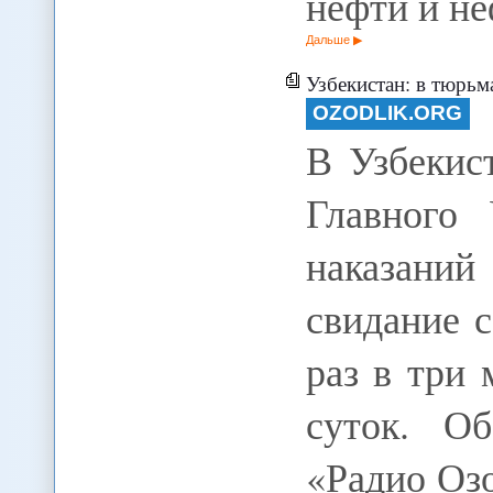
нефти и н
Дальше
Узбекистан: в тюрьм
OZODLIK.ORG
В Узбекис
Главного
наказани
свидание 
раз в три 
суток. О
«Радио Оз