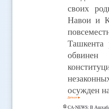
своих род
Навои и К
повсеместн
Ташкента 
обвин
конститу
незаконны
осужден н
Дальше
CA-NEWS: В Ашхабад