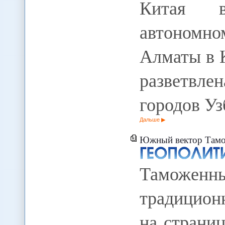
Китая в
автономно
Алматы в К
разветвле
городов Уз
Дальше
Южный вектор Тамо
Таможе
традицион
на страни