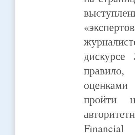
выступле
«экспер
журналис
дискурсе 
правило,
оценками
пройти н
авторите
Financia