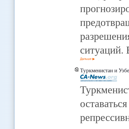
прогнозир
предотв
разрешен
ситуаций.
Дальше
Туркменистан и Узбекистан остаются одним
Туркменис
остава
репрессив