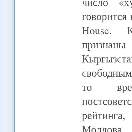
число «x
говорится 
House. К
признаны
Кыргызс
свободным
то вре
постсовет
рейтинга,
Молдова