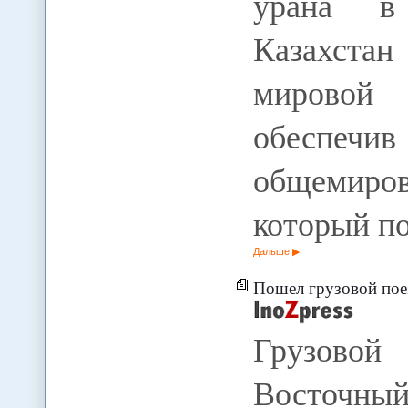
урана в 
Казахста
мировой 
обеспечи
общемиро
который п
Дальше
Пошел грузовой поез
Грузово
Восточны