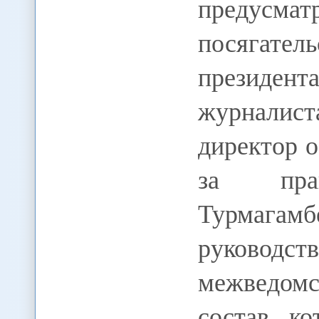
предусмат
посягате
президент
журналист
директор 
за пра
Турмагамб
руководст
межведомс
состав ко