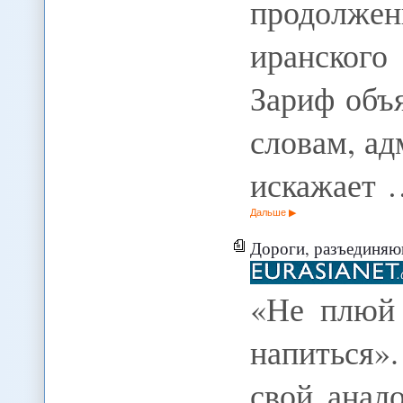
продолжен
иранског
Зариф объ
словам, а
искажает 
Дальше
Дороги, разъединя
«Не плюй 
напиться
свой анал