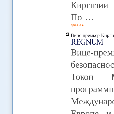
Киргизии
По …
Дальше
Вице-премьер Киргизии: Респу
Вице-пре
безопасн
Токон М
прогр
Междунар
Европе и