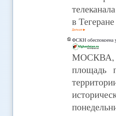
телеканал
в Тегеране
Дальше
ФСКН обеспокоена уве
МОСКВА, 2
площадь 
территор
историче
понедель