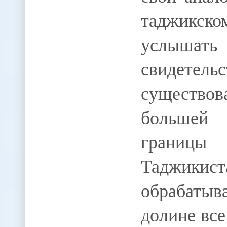
таджикск
услышать
свидетел
существов
большей 
границы
Таджикис
обрабатыв
долине все