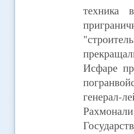
техника 
пригра
"строи
прекращал
Исфаре пр
погранво
генерал
Рахмона
Государст