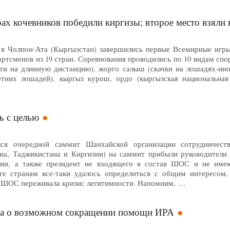
х кочевников победили киргизы; второе место взяли к
а в Чолпон-Ата (Кыргызстан) завершились первые Всемирные игры
ортсменов из 19 стран. Соревнования проводились по 10 видам спор
ти на длинную дистанцию), жорго салыш (скачки на лошадях-инох
тних лошадей), кыргыз курош, ордо (кыргызская национальная и
 с целью
я очередной саммит Шанхайской организации сотрудничества
ана, Таджикистана и Киргизии) на саммит прибыли руководители
ии, а также президент не входящего в состав ШОС и не имею
ге странам все-таки удалось определиться с общим интересом,
 ШОС переживала кризис легитимности. Напомним, …
а о возможном сокращении помощи ИРА