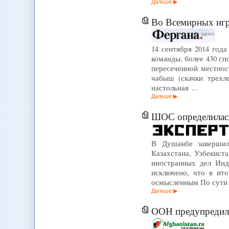
Дальше
Во Всемирных игра
14 сентября 2014 год
команды, более 430 сп
пересеченной местнос
чабыш (скачки трехле
настольная …
Дальше
ШОС определилась
В Душанбе завершилс
Казахстана, Узбекист
иностранных дел Инд
исключено, что в ито
осмысленным По сути
Дальше
ООН предупредил