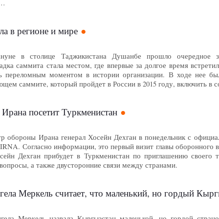
 …
а в регионе и мире
нуне в столице Таджикистана Душанбе прошло очередное зас
дка саммита стала местом, где впервые за долгое время встретил
ть переломным моментом в истории организации. В ходе нее б
ющем саммите, который пройдет в России в 2015 году, включить в
Ирана посетит Туркменистан
тр обороны Ирана генерал Хосейн Дехган в понедельник с официа
 IRNA. Согласно информации, это первый визит главы оборонного 
сейн Дехган прибудет в Туркменистан по приглашению своего т
вопросы, а также двусторонние связи между странами.
 Меркель считает, что маленький, но гордый Кыргызстан построил
гела Меркель назвала Кыргызстан маленькой, но гордой страно