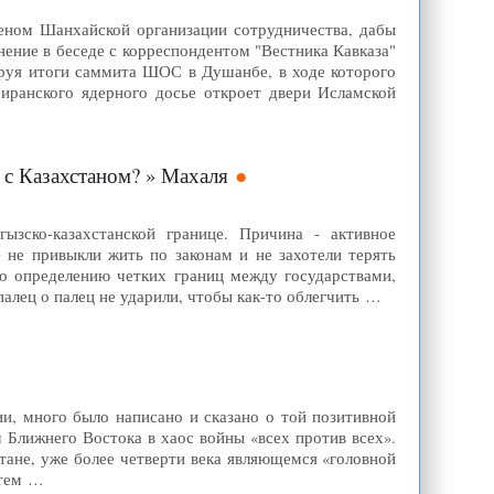
еном Шанхайской организации сотрудничества, дабы
ение в беседе с корреспондентом "Вестника Кавказа"
руя итоги саммита ШОС в Душанбе, в ходе которого
 иранского ядерного досье откроет двери Исламской
 с Казахстаном? » Махаля
зско-казахстанской границе. Причина - активное
 не привыкли жить по законам и не захотели терять
 по определению четких границ между государствами,
палец о палец не ударили, чтобы как-то облегчить …
и, много было написано и сказано о той позитивной
 Ближнего Востока в хаос войны «всех против всех».
тане, уже более четверти века являющемся «головной
 тем …