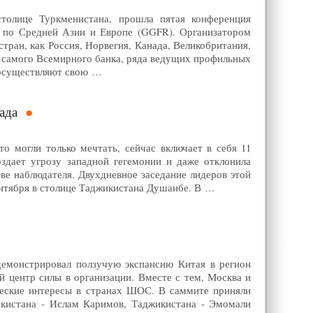
столице Туркменистана, прошла пятая конференция
а по Средней Азии и Европе (GGFR). Организатором
тран, как Россия, Норвегия, Канада, Великобритания,
и самого Всемирного банка, ряда ведущих профильных
 осуществляют свою …
пада
о могли только мечтать, сейчас включает в себя 11
оздает угрозу западной гегемонии и даже отклонила
е наблюдателя. Двухдневное заседание лидеров этой
сентября в столице Таджикистана Душанбе. В …
емонстрировал ползучую экспансию Китая в регион
й центр силы в организации. Вместе с тем, Москва и
ческие интересы в странах ШОС. В саммите приняли
екистана - Ислам Каримов, Таджикистана - Эмомали