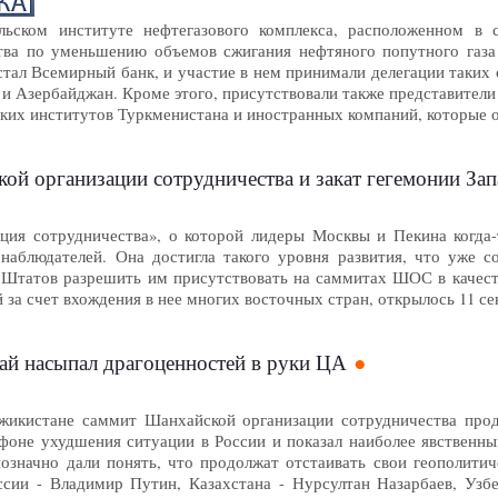
ельском институте нефтегазового комплекса, расположенном в 
ства по уменьшению объемов сжигания нефтяного попутного газ
тал Всемирный банк, и участие в нем принимали делегации таких с
 и Азербайджан. Кроме этого, присутствовали также представител
ских институтов Туркменистана и иностранных компаний, которые
ой организации сотрудничества и закат гегемонии За
ция сотрудничества», о которой лидеры Москвы и Пекина когда-т
наблюдателей. Она достигла такого уровня развития, что уже с
Штатов разрешить им присутствовать на саммитах ШОС в качеств
 за счет вхождения в нее многих восточных стран, открылось 11 
й насыпал драгоценностей в руки ЦА
жикистане саммит Шанхайской организации сотрудничества прод
фоне ухудшения ситуации в России и показал наиболее явственны
означно дали понять, что продолжат отстаивать свои геополити
ссии - Владимир Путин, Казахстана - Нурсултан Назарбаев, Узб