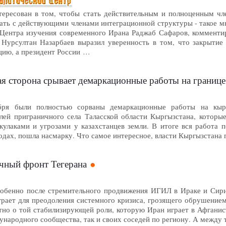
тересован в том, чтобы стать действительным и полноценным чл
ать с действующими членами интеграционной структуры - такое мн
 Центра изучения современного Ирана Раджаб Сафаров, комменти
 Нурсултан Назарбаев выразил уверенность в том, что закрытие
цию, а президент России …
я сторона срывает демаркационные работы на границе
ря были полностью сорваны демаркационные работы на кыргы
лей приграничного села Таласской области Кыргызстана, которые
 кулаками и угрозами у казахстанцев земли. В итоге вся работа
годах, пошла насмарку. Что самое интересное, власти Кыргызстана 
очный фронт Тегерана
собенно после стремительного продвижения ИГИЛ в Ираке и Сири
грает для преодоления системного кризиса, грозящего обрушением
тно о той стабилизирующей роли, которую Иран играет в Афганис
ународного сообщества, так и своих соседей по региону. А между