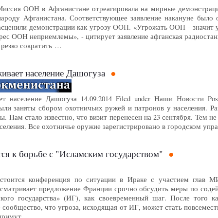
Миссия ООН в Афганистане отреагировала на мирные демонстрац
ароду Афганистана. Соответствующее заявление накануне было 
асценили демонстрации как угрозу ООН. «Угрожать ООН - значит
дрес ООН неприемлемы», - цитирует заявление афганская радиостан
резко сократить …
ивает население Дашогуза
т население Дашогуза 14.09.2014 Filed under Наши Новости Pos
ыли заняты сбором охотничьих ружей и патронов у населения. Ра
ы. Нам стало известно, что визит перенесен на 23 сентября. Тем н
селения. Все охотничье оружие зарегистрировано в городском упр
ся к борьбе с "Исламским государством"
стоится конференция по ситуации в Ираке с участием глав 
ассматривает предложение Франции срочно обсудить меры по соде
ского государства» (ИГ), как своевременный шаг. После того 
сообщество, что угроза, исходящая от ИГ, может стать повсемест
 примут …