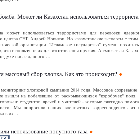
омба. Может ли Казахстан использоваться террориста
на может использоваться террористами для перевозки ядерно
о центра СНГ Андрей Новиков. Но казахстанские эксперты с этим 
тической организации "Исламское государство" сумели похитит
и, что используют их для изготовления оружия. А сможет ли Казахс
воздухе после данного …
ся массовый сбор хлопка. Как это происходит?
 мониторинг хлопковой кампании 2014 года. Массовое созревание 
е вышли на побелевшие от раскрывающихся "коробочек" поля. П
горожан: студентов, врачей и учителей - которые ежегодно помог
ности. Мы попросили наших внештатных корреспондентов из н
ка в их …
или использование попутного газа