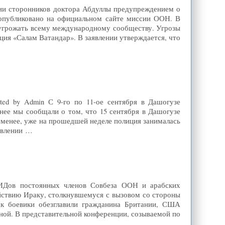
ии сторонников доктора Абдуллы предупреждением о
опубликовано на официальном сайте миссии ООН. В
 угрожать всему международному сообществу. Угрозы
ция «Салам Ватандар». В заявлении утверждается, что
ted by Admin С 9-го по 11-ое сентября в Дашогузе
нее мы сообщали о том, что 15 сентября в Дашогузе
е менее, уже на прошедшей неделе полиция занималась
авлении …
МИДов постоянных членов Совбеза ООН и арабских
йствию Ираку, столкнувшемуся с вызовом со стороны
как боевики обезглавили гражданина Британии, США
ной. В представительной конференции, созываемой по