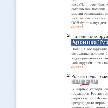
КАБУЛ, 14 сентября. 
сокращении помощи н
миссии организации р
и словесные атаки в а
ООН будет вынуждена 
Дальше
Полиция обезоруж
Полиция обезоруживае
сотрудники полиции б
ждут президента стран
«обезоруживанием» на
Дальше
Россия подключает
В Париже сегодня со
государств. Россия р
радикалов из «Ислам
предупредили мировое 
инициативе Франции,