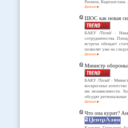
Рахмон, Кыргызстана
Дальше
ШОС как новая сил
БАКУ /Trend/ - Нака
сотрудничества. Площа
встреча обещает ста
позволят уже на следу
Дальше
Министр обороны 
БАКУ /Trend/ - Минис
воскресенье агентство
им независимости. Хо
обсудят региональные 
Дальше
Что она курит? Ангела
Канцлер Германии Ан