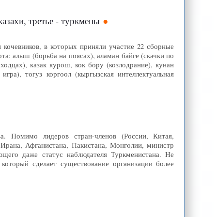
азахи, третье - туркмены
 кочевников, в которых приняли участие 22 сборные
та: алыш (борьба на поясах), аламан байге (скачки по
одцах), казак курош, кок бору (козлодрание), кунан
гра), тогуз коргоол (кыргызская интеллектуальная
. Помимо лидеров стран-членов (России, Китая,
 Ирана, Афганистана, Пакистана, Монголии, министр
щего даже статус наблюдателя Туркменистана. Не
 который сделает существование организации более