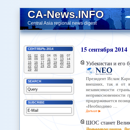
CA-News.INFO
Central Asia regional news digest
15
сентября
2014
СЕНТЯБРЬ
2014
01
02
03
04
05
06
07
08
09
10
11
12
13
14
Узбекистан и его 
15
16
17
18
19
20
21
22
23
24
25
26
27
28
29
30
Президент Ислам Кари
SEARCH
внешних, так и от в
независимости стран
неприкосновенности г
придерживается позиц
SUBCRIBE
«Необходимо …
Дальше
ШОС станет Велик