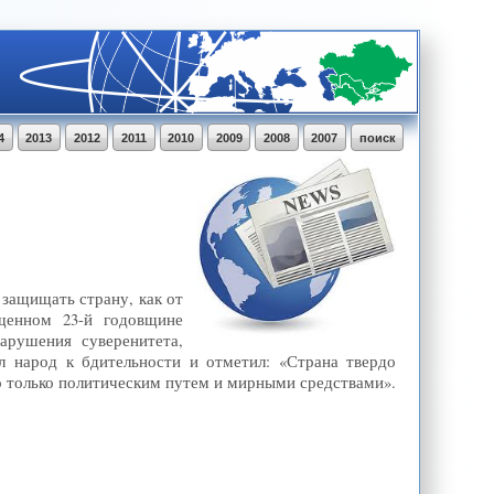
4
2013
2012
2011
2010
2009
2008
2007
поиск
защищать страну, как от
ященном 23-й годовщине
арушения суверенитета,
л народ к бдительности и отметил: «Страна твердо
о только политическим путем и мирными средствами».