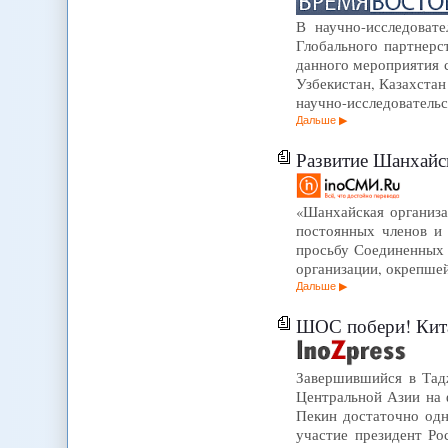
В научно-исследоват
Глобального партнер
данного мероприятия с
Узбекистан, Казахстан
научно-исследователь
Дальше
Развитие Шанхайск
«Шанхайская организа
постоянных членов и 
просьбу Соединенных 
организации, окрепшей
Дальше
ШОС побери! Кита
Завершившийся в Тад
Центральной Азии на 
Пекин достаточно одн
участие президент Ро