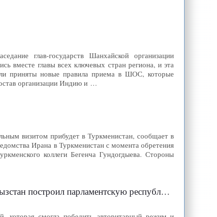
едание глав-государств Шанхайской организации
ись вместе главы всех ключевых стран региона, и эта
ыли приняты новые правила приема в ШОС, которые
 состав организации Индию и …
льным визитом прибудет в Туркменистан, сообщает в
ведомства Ирана в Туркменистан с момента обретения
уркменского коллеги Бегенча Гундогдыева. Стороны
 парламентскую республику по германской модели
й, которая смогла победить авторитарный режим и