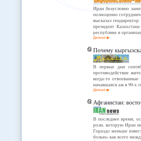
Иран безусловно заин
полноценно сотруднич
высказал гендиректор
президент Казахстана
республике в организа
Дальше
Почему кыргызска
В первые дни сентяб
противодействие жите
когда-то отвоеванные
начавшаяся аж в 90-х 
Дальше
Афганистан: вост
В последнее время, о
роли, которую Иран и
Гораздо меньше извес
болью» как всего межд