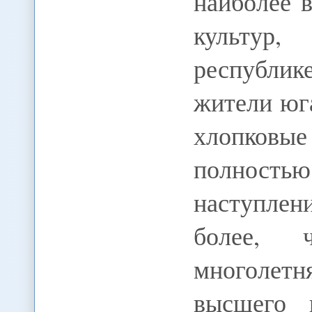
наиболее 
культур,
республи
жители юг
хлопковые 
полность
наступлен
более, ч
многолетн
высшего 