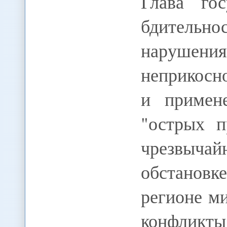
Глава го
бдительно
наруше
неприкосн
и примен
"острых п
чрезвычай
обстановк
регионе м
конфликты 