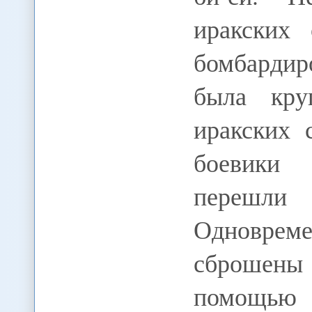
иракских
бомбардир
была кру
иракских 
боевики 
перешли 
Одновре
сброшен
помощью 