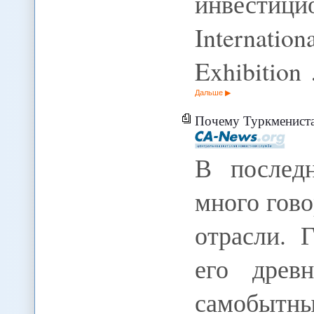
инвестици
Internati
Exhibition
Дальше
Почему Туркменистан
В послед
много гово
отрасли. 
его древ
самобытн