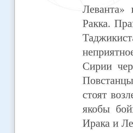
Леванта» 
Ракка. Пр
Таджики
неприятн
Сирии чер
Повстанцы
стоят воз
якобы бой
Ирака и Ле