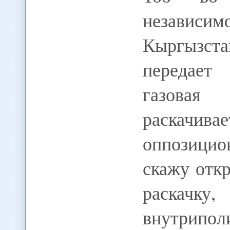
независи
Кыргызст
передает
газова
раскач
оппозици
скажу откр
раскачк
внутрип