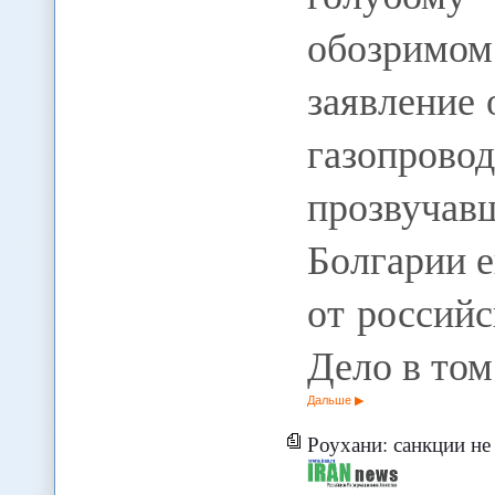
обозримо
заявление 
газопро
прозвуча
Болгарии е
от российс
Дело в том
Дальше
Роухани: санкции н