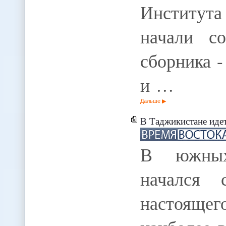
Института
начали со
сборника -
и …
Дальше
В Таджикистане иде
В южных
начался 
настоящег