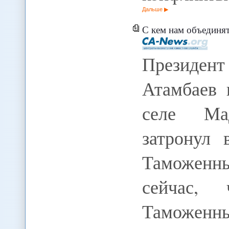
Дальше
С кем нам объединяться, как не с казахами и р
Президен
Атамбаев 
селе Ма
затронул 
Таможенн
сейчас,
Таможенны