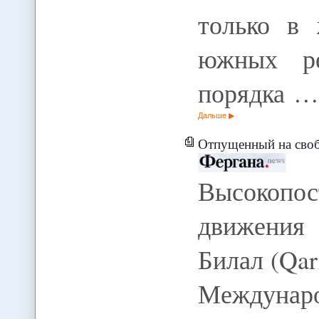
только в 
южных ре
порядка …
Дальше
Отпущенный на своб
Высокопос
движения
Билал (Qar
Междунар