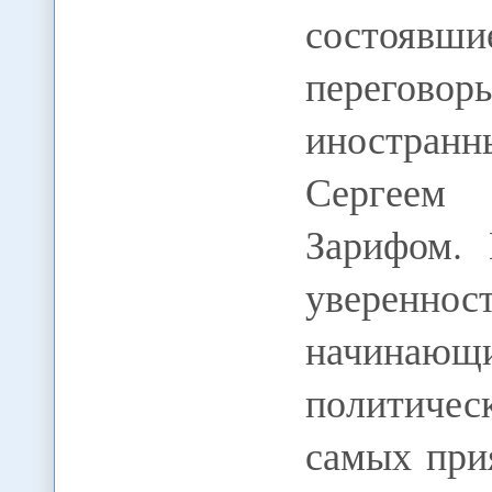
состоявш
перегов
иностран
Сергеем
Зарифом. 
уверенно
начинаю
политиче
самых при