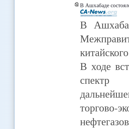
В Ашхабаде состоялось засед
В Ашхабад
Межправи
китайского
В ходе вс
спектр 
дальнейше
торгово
нефтега