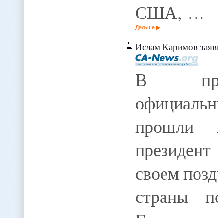
США, …
Дальше
Ислам Каримов заявил о недопуще
В праз
официаль
прошли 
президен
своем поз
страны п