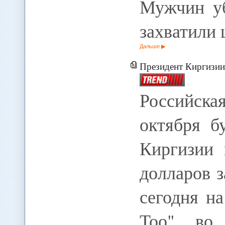
Мужчин уб
захватили
Дальше
Президент Киргизии: "Газ
Российск
октября б
Киргизии 
долларов з
сегодня н
Тоо" во 