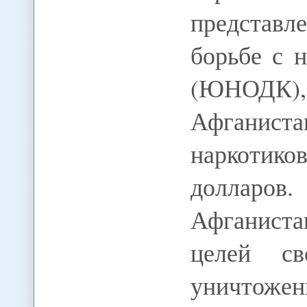
представ
борьбе с 
(ЮНОДК)
Афганист
наркотик
долларов.
Афганиста
целей св
уничтоже