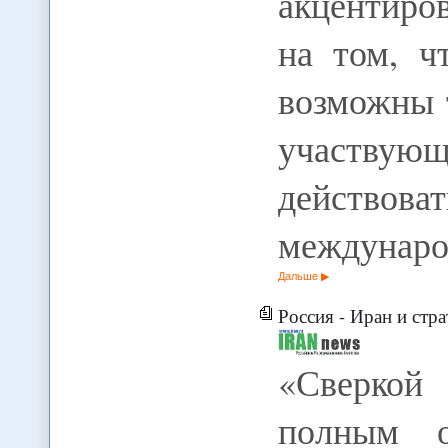
акцентиро
на том, ч
возможны т
участв
действо
междунаро
Дальше
Россия - Иран и стр
«Сверкой
полным о