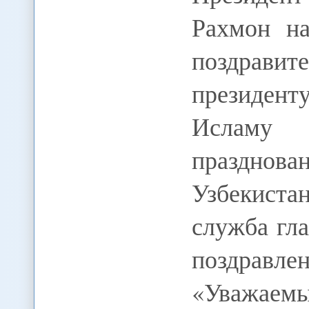
Рахмон на
поздрав
президен
Исламу 
празднов
Узбекист
служба гла
поздравлен
«Уважаем