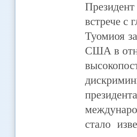
Президен
встрече с
Туомиоя за
США в отн
высоко
дискрими
президента
междунар
стало изв