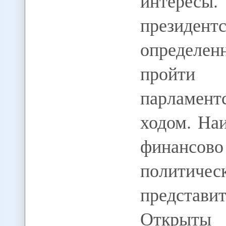
интересы.
президен
определен
пройт
парламент
ходом. На
финансов
политиче
представ
Открыты 