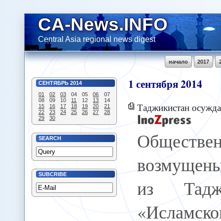
CA-News.INFO
Central Asia regional news digest
начало
2017
1
сентября
2014
СЕНТЯБРЬ
2014
01
02
03
04
05
06
07
08
09
10
11
12
13
14
Таджикистан осуждает назна
15
16
17
18
19
20
21
22
23
24
25
26
27
28
29
30
Обществе
SEARCH
возмущены
SUBCRIBE
из Тадж
«Исламск