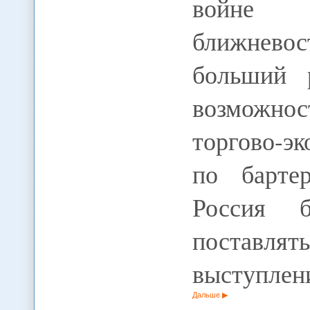
войне
ближнево
больший 
возможно
торгово-э
по барте
Россия б
поставлят
выступлен
Дальше