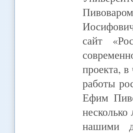
Пивоваро
Иосифович
сайт «Рос
современно
проекта, в
работы ро
Ефим Пиво
несколько 
нашими д