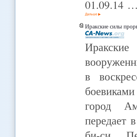
01.09.14 
Дальше
Иракские силы прорв
Иракски
вооруженн
в воскре
боевиками
город Ам
передает в
би-си. П