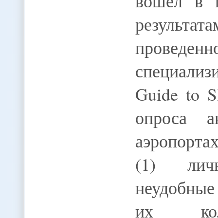
вошел в 
результат
проведен
специализ
Guide to S
опроса а
аэропортах
(1) лич
неудобные
их коли