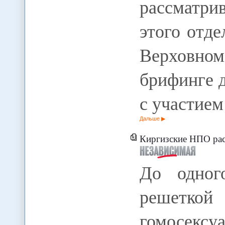
рассматри
этого отде
Верховно
брифинге 
с участие
Дальше
Киргизские НПО рас
До одног
решет
гомосек