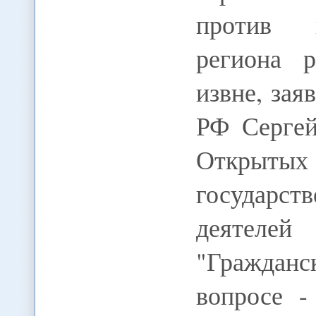
против н
региона 
извне, за
РФ Сергей
Откры
государс
деятел
"Гражданс
вопросе -