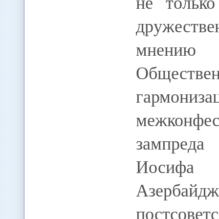
не тольк
дружеств
мнению 
Общест
гармониз
межконфе
зампреда
Иосифа 
Азербайд
постсове