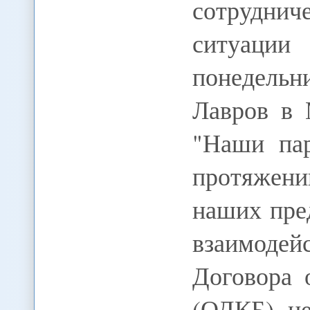
сотруднич
ситуации
понедель
Лавров в 
"Наши па
протяжени
наших пре
взаимод
Договора 
(ОДКБ), не