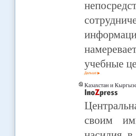
непосред
сотрудн
информации
намеревае
учебные ц
Дальше
Казахстан и Кыргызстан хотят из
Центральн
своим им
насилия в