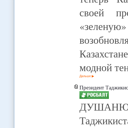
своей пр
«зелену
возобновл
Казахстане
модной те
Дальше
Президент Таджикист
ДУШАНЮЕ,
Таджики