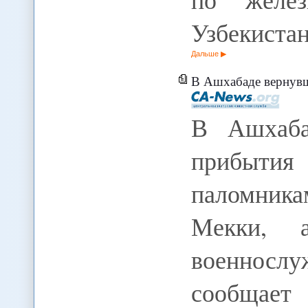
Узбекиста
Дальше
В Ашхабаде вернувшихся 
В Ашхаба
прибытия
паломник
Мекки, а
военнос
сообща