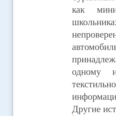
как мин
школьни
непровере
автомоби
принадле
одному и
текстиль
информац
Другие ис