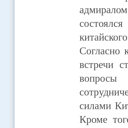
адмиралом
состоялс
китайск
Согласно 
встречи с
вопросы 
сотрудни
силами Ки
Кроме тог