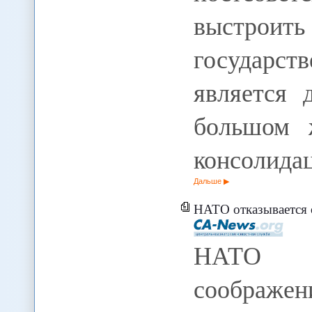
выстрои
государс
является 
большом 
консолида
Дальше
НАТО отказывается от сотруд
НАТО 
соображ