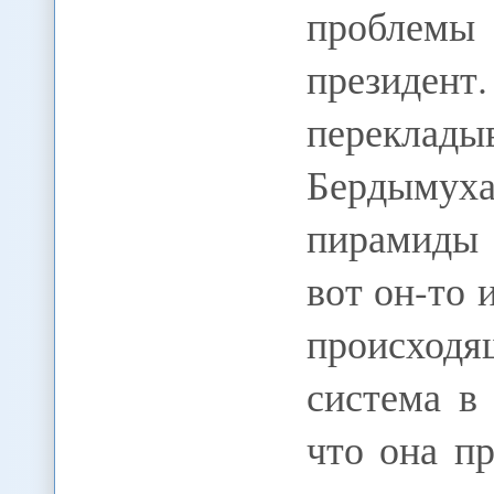
проблемы
президен
переклад
Бердымуха
пирамиды 
вот он-то 
происходя
система в
что она п