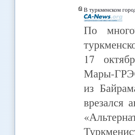
В туркменском городе Мары в
По много
туркменск
17 октяб
Мары-ГРЭС
из Байрам
врезался 
«Альте
Туркменис