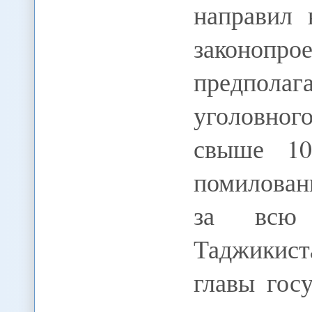
направил 
законоп
предпола
уголовног
свыше 10
помилован
за всю 
Таджикист
главы гос