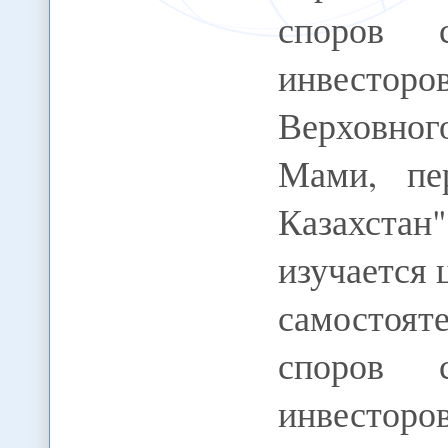
споров 
инвестор
Верховно
Мами, пер
Казахст
изучается 
самостоят
споров 
инвест