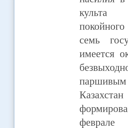
культа 
покойного
семь гос
имеется о
безвыход
паршивым
Казахстан
формиро
феврале