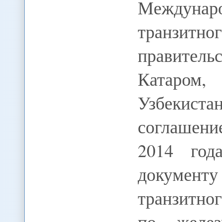
Междунар
транзит
правител
Катаро
Узбеки
соглашени
2014 год
докумен
транзитно
по желез