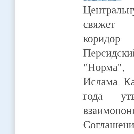
Централь
свяжет 
коридор
Персидск
"Норма", 
Ислама Ка
года ут
взаимоп
Согла