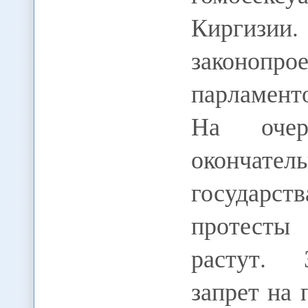
Киргиз
законопр
парламент
На очер
окончат
государс
протесты
растут. 
запрет на