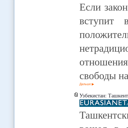
Если зако
вступит 
положит
нетради
отношени
свободы н
Дальше
Узбекистан: Ташкент
Ташкентск