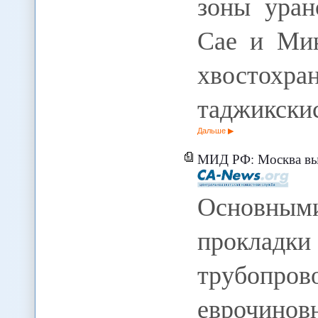
зоны уран
Сае и Мин
хвос
таджикски
Дальше
МИД РФ: Москва выступае
Основным
прокла
трубо
еврочино