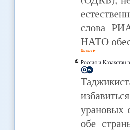
естествен
слова РИА
НАТО обе
Дальше
Россия и Казахстан р
Таджикис
избавить
урановых 
обе стран