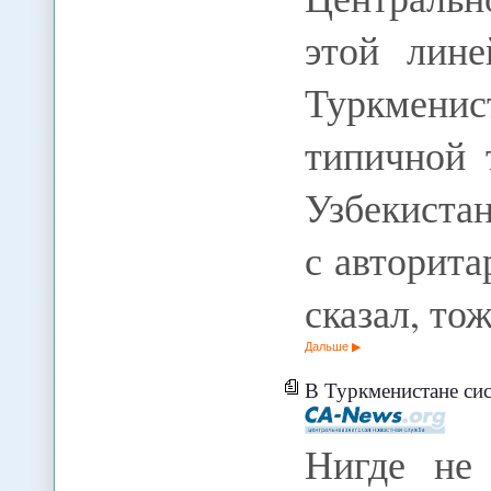
этой лине
Туркмен
типичной 
Узбекистан
с авторита
сказал, то
Дальше
В Туркменистане система устроена для
Нигде не 