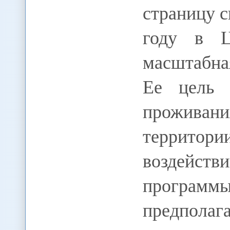
страницу с
году в Ц
масштабна
Ее цель 
прожива
территор
воздейс
програм
предполаг