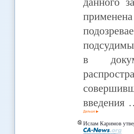
данного з
примене
подозре
подсудимы
в докум
распрос
соверши
введения 
Дальше
Ислам Каримов утвердил мемо