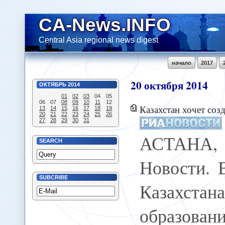
CA-News.INFO
Central Asia regional news digest
начало
2017
20
октября
2014
ОКТЯБРЬ
2014
01
02
03
04
05
06
07
08
09
10
11
12
Казахстан хочет создать су
13
14
15
16
17
18
19
20
21
22
23
24
25
26
27
28
29
30
31
АСТАНА,
SEARCH
Новости. 
SUBCRIBE
Казахстан
образова