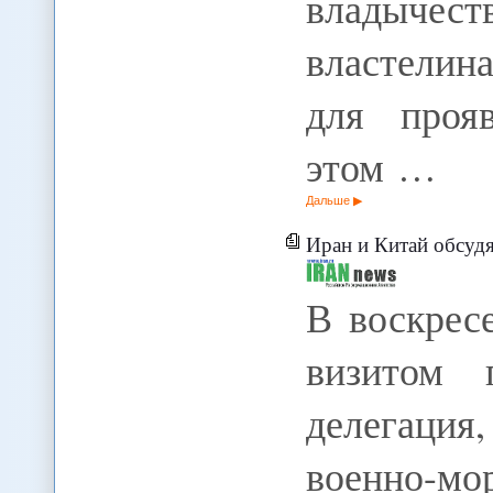
владычест
властелина
для проя
этом …
Дальше
Иран и Китай обсудя
В воскрес
визитом 
делегация
военно-м