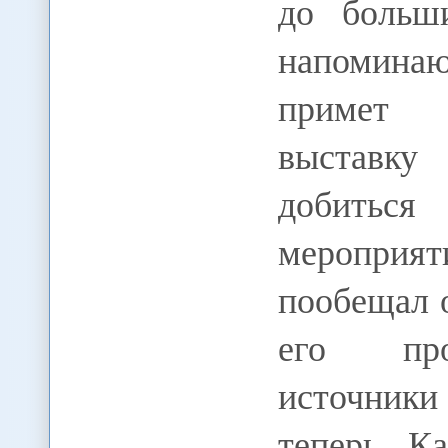
до больши
напомина
примет 
выставк
добиться
мероприят
пообещал 
его про
источники
теперь Ка