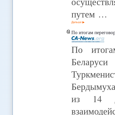
осуществ
путем …
Дальше
По итогам переговоров през
По итога
Беларуси
Туркме
Бердымуха
из 14 д
взаимоде