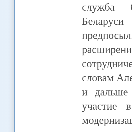
служба б
Беларус
предпос
расшир
сотрудни
словам Ал
и дальше 
участие 
модерниз