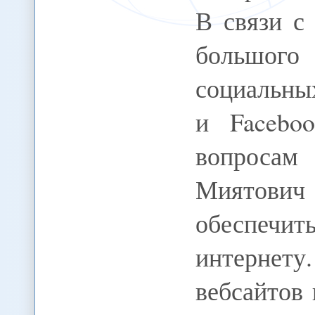
В связи с
большого 
социальны
и Facebo
вопроса
Миятович
обеспечит
интернет
вебсайтов