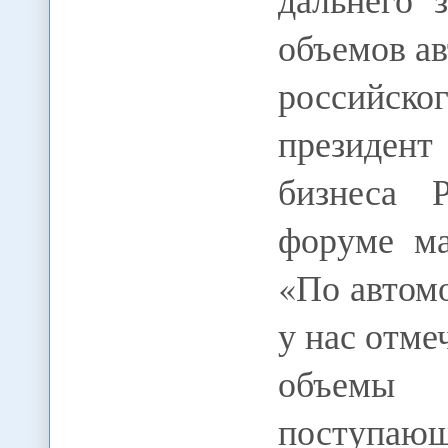
объемов а
российск
президент
бизнеса 
форуме ма
«По автом
у нас отме
объемы 
поступ