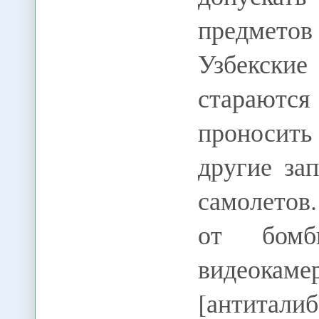
предмето
Узбекск
стараютс
проносит
другие за
самолетов
от бомб
видеока
[антитали