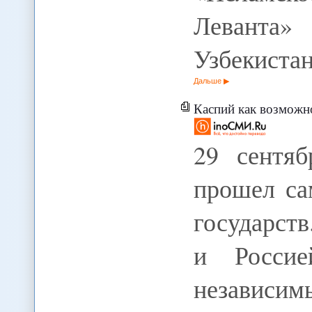
Леванта
Узбекиста
Дальше
Каспий как возможно
29 сентяб
прошел са
государств
и Россие
независи