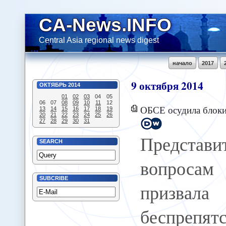
CA-News.INFO
Central Asia regional news digest
начало
2017
9
октября
2014
ОКТЯБРЬ
2014
01
02
03
04
05
06
07
08
09
10
11
12
ОБСЕ осудила блоки
13
14
15
16
17
18
19
20
21
22
23
24
25
26
27
28
29
30
31
Представ
SEARCH
вопроса
SUBCRIBE
призвал
беспрепят