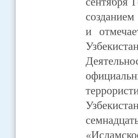
сентября Г
созданием
и отмечае
Узбекиста
Деятельн
официа
террорис
Узбекиста
семнадца
«Исламск