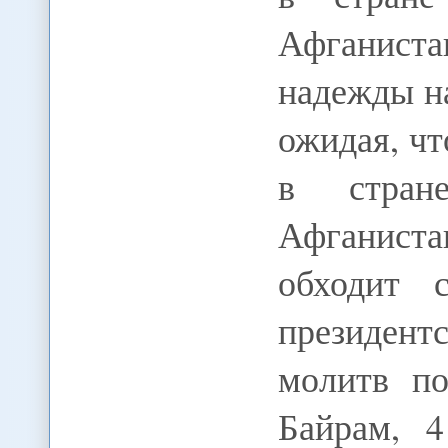
Афганис
надежды н
ожидая, чт
в стран
Афганист
обходит 
президент
молитв по
Байрам, 