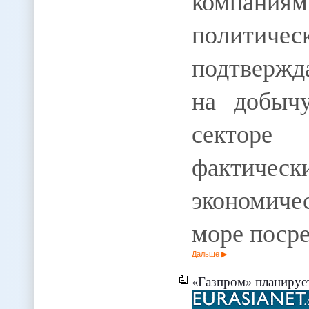
компан
полити
подтверж
на добыч
секторе
фактич
экономиче
море поср
Дальше
«Газпром» планирует п