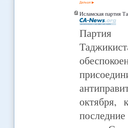
Дальше
Исламская партия Таджикиста
Партия 
Таджики
обеспо
прис
антиправ
октября, 
последни