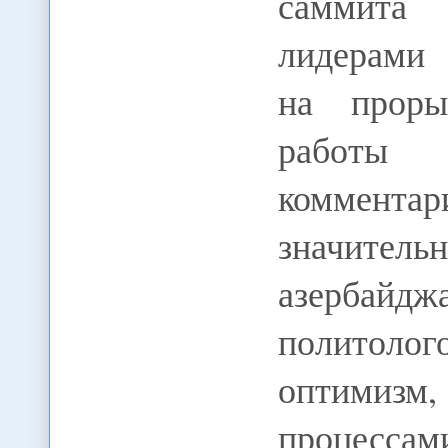
саммита
лидерами 
на проры
работы
комментар
значител
азербайд
политоло
оптимизм
процесса