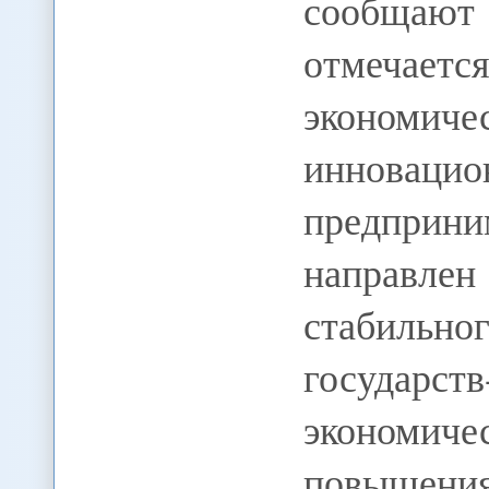
сообщают
отмечаетс
эконом
иннова
предприн
направле
стабиль
государс
экономич
повышени