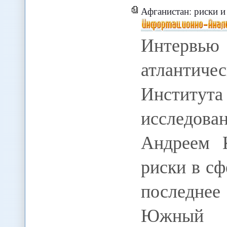
Афганистан: риски 
Интервью 
атлантич
Инстит
исследов
Андреем 
риски в сф
последне
Южный К