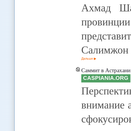
Ахмад Ша
провинции 
представи
Салимжон
Дальше
Саммит в Астрахани заложил осн
CASPIANIA.ORG
Перспект
внимание 
сфокусиро