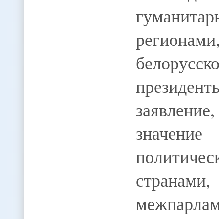
гуманитар
регионам
белорусс
президен
заявление
значение
политиче
стран
межпарла