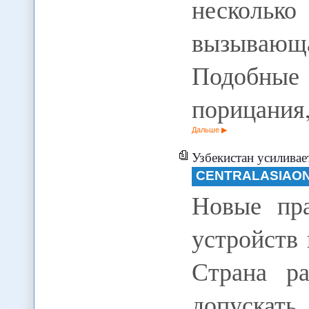
нескольк
вызывающа
Подобны
порицания,
Дальше
Узбекистан усилива
CENTRALASIAON
Новые пра
устройств 
Страна р
допускат