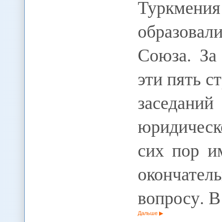
Туркмени
образовал
Союза. За
эти пять с
заседа
юридическо
сих пор и
окончател
вопросу. 
Дальше