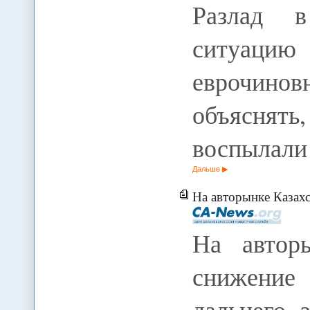
Разлад 
ситуацию
еврочин
объяснят
воспылал
Дальше
На авторынке Казахстана происходит замещение импо
На авторы
снижение
дальнего 