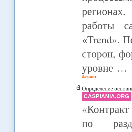
регионах.
работы с
«Trend». 
сторон, ф
уровне …
Дальше
Определение основных угроз и рисков для Ка
CASPIANIA.ORG
«Контракт
по разд