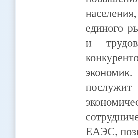
населения
единого ры
и трудов
конкурент
экономик
послужит
экономи
сотрудни
ЕАЭС, поз