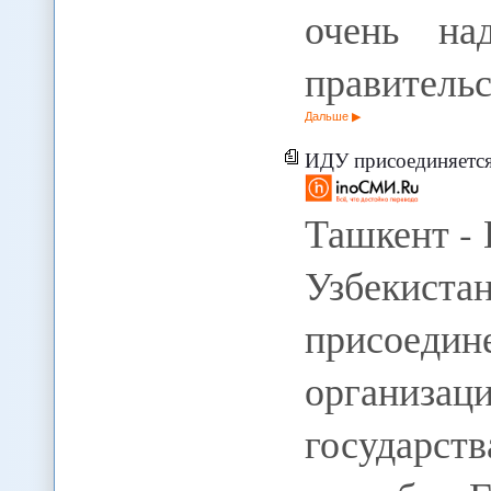
очень на
правитель
Дальше
ИДУ присоединяетс
Ташкент -
Узбекиста
присоедин
организац
государст