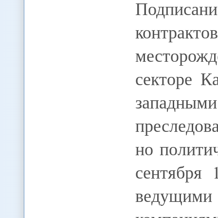
Подписан
контра
месторож
секторе К
западным
преследов
но полити
сентября 
ведущим