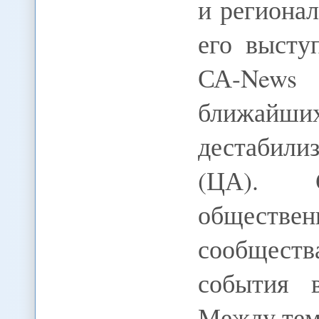
и региона
его высту
СА-News 
ближайши
дестабил
(ЦА). 
обществ
сообществ
события 
Между те