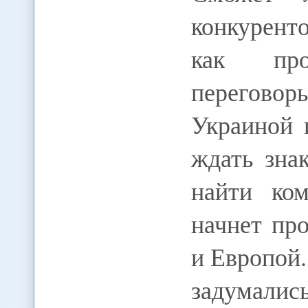
конкурент
как прод
перегово
Украиной 
ждать зна
найти ком
начнет пр
и Европой.
задумали