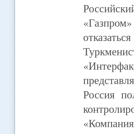
Российск
«Газпро
отказат
Туркменис
«Интерфак
представл
Россия по
контролир
«Компания