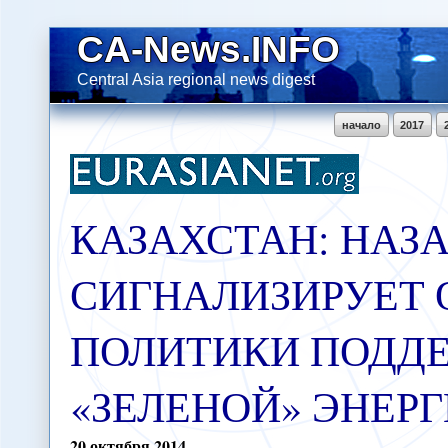
CA-News.INFO
Central Asia regional news digest
начало
2017
КАЗАХСТАН: НАЗ
СИГНАЛИЗИРУЕТ 
ПОЛИТИКИ ПОДД
«ЗЕЛЕНОЙ» ЭНЕР
20
октября
2014