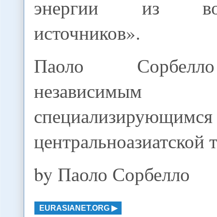
энергии из возо
источников».
Паоло Сорбелл
независимым жу
специализиру
центральноазиатской т
by Паоло Сорбелло
EURASIANET.ORG