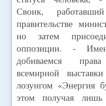
Своик, работавш
правительстве минис
но затем присоед
оппозиции. - Им
добиваемся права
всемирной выстав
лозунгом «Энергия б
этом получая лиш