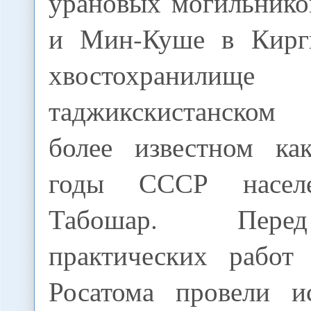
урановых могильнико
и Мин-Куше в Кирги
хвостохран
таджикскистанско
более известном ка
годы СССР насел
Табошар. Пере
практических работ 
Росатома провели и