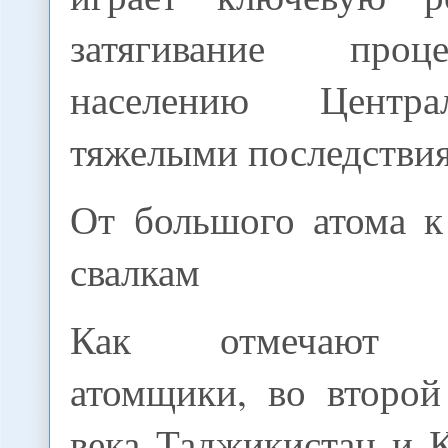
затягивание проц
населению Центр
тяжелыми последстви
От большого атома 
свалкам
Как отмечают сп
атомщики, во второ
века Таджикистан и 