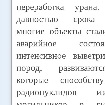
переработка уран
давностью срока 
многие объекты стал
аварийное состо
интенсивное выветр
пород, развивают
которые способств
радионуклидов и
могильников в гус