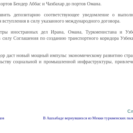
портов Бендер Аббас и Чахбахар до портов Омана.
авить депозитарию соответствующее уведомление о выпол
 вступления в силу указанного международного договора.
тры иностранных дел Ирана, Омана, Туркменистана и Узб
силу Соглашения по созданию транспортного коридора Узбек
ор даст новый мощный импульс экономическому развитию стран
ельству социальной и промышленной инфраструктуры, привлеч
Сл
ков
В Ашхабаде вернувшихся из Мекки туркменских пал