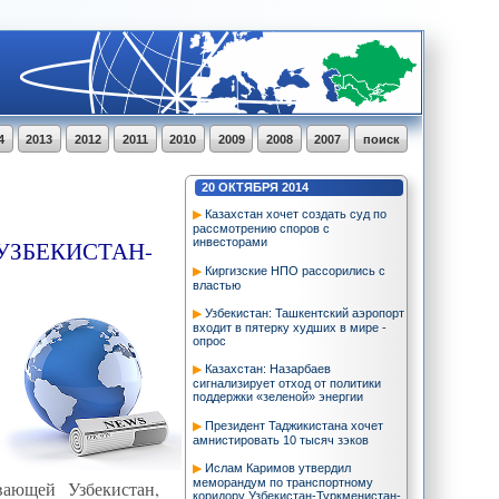
4
2013
2012
2011
2010
2009
2008
2007
поиск
20
ОКТЯБРЯ
2014
Казахстан хочет создать суд по
рассмотрению споров с
УЗБЕКИСТАН-
инвесторами
Киргизские НПО рассорились с
властью
Узбекистан: Ташкентский аэропорт
входит в пятерку худших в мире -
опрос
Казахстан: Назарбаев
сигнализирует отход от политики
поддержки «зеленой» энергии
Президент Таджикистана хочет
амнистировать 10 тысяч зэков
Ислам Каримов утвердил
меморандум по транспортному
вающей Узбекистан,
коридору Узбекистан-Туркменистан-