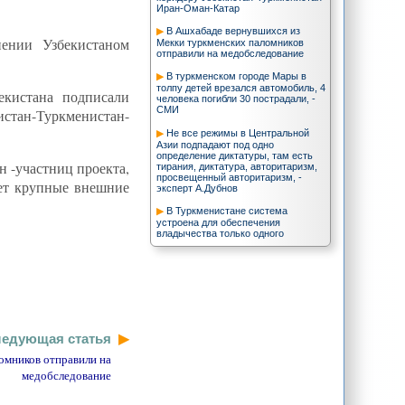
Иран-Оман-Катар
В Ашхабаде вернувшихся из
нении Узбекистаном
Мекки туркменских паломников
отправили на медобследование
В туркменском городе Мары в
толпу детей врезался автомобиль, 4
екистана подписали
человека погибли 30 пострадали, -
СМИ
истан-Туркменистан-
Не все режимы в Центральной
Азии подпадают под одно
определение диктатуры, там есть
 -участниц проекта,
тирания, диктатура, авторитаризм,
просвещенный авторитаризм, -
ет крупные внешние
эксперт А.Дубнов
В Туркменистане система
устроена для обеспечения
владычества только одного
человека, а вовсе не для народа, -
экс-депутат парламента
Иран и Китай обсудят военно-
морское сотрудничество
Казахстан и Кыргызстан хотят
избавиться от надоедливого
персидского суффикса. Ниже о том,
едующая статья
почему это плохая идея
омников отправили на
Азербайджан: новые
медобследование
геополитические вызовы.
НАТО отказывается