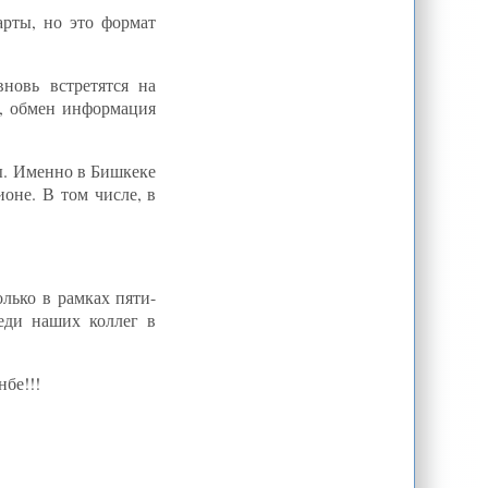
от сотрудничества с ОДКБ
рты, но это формат
по стабилизации ситуации
в Афганистане, - глава МИД РФ
Россия и Казахстан рассчитаются
новь встретятся на
за атомные проекты СССР в
Центральной Азии
у, обмен информация
МИД РФ: Москва выступает против
навязывания трубопроводов
прикаспийским государствам
ы. Именно в Бишкеке
Халмурат Союнов: Власти в
ионе. В том числе, в
отрыве от народа
В Бишкеке открылось второе
заседание Клуб молодых
политологов Евразии
ько в рамках пяти-
еди наших коллег в
бе!!!