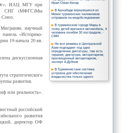
Иран-Оман-Катар
р-Юг», ИАЦ МГУ при
иков СНГ (МФГС)Мы
В Ашхабаде вернувшихся из
Мекки туркменских паломников
 Союз.
отправили на медобследование
В туркменском городе Мары в
 Мигранян, научный
толпу детей врезался автомобиль, 4
человека погибли 30 пострадали, -
 панель «Историко-
СМИ
ии 19-начала 20 вв.
Не все режимы в Центральной
Азии подпадают под одно
определение диктатуры, там есть
тирания, диктатура, авторитаризм,
плена дискуссионная
просвещенный авторитаризм, -
эксперт А.Дубнов
В Туркменистане система
устроена для обеспечения
ута стратегического
владычества только одного
руппы развития.
человека, а вовсе не для народа, -
экс-депутат парламента
иф или реальность».
Иран и Китай обсудят военно-
морское сотрудничество
Казахстан и Кыргызстан хотят
избавиться от надоедливого
звестный российский
персидского суффикса. Ниже о том,
почему это плохая идея
абильного развития
ецкий, директор ОФ
Азербайджан: новые
геополитические вызовы.
НАТО отказывается