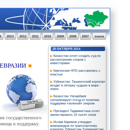
4
2013
2012
2011
2010
2009
2008
2007
поиск
20
ОКТЯБРЯ
2014
Казахстан хочет создать суд по
рассмотрению споров с
ЕВРАЗИИ
инвесторами
Киргизские НПО рассорились с
властью
Узбекистан: Ташкентский аэропорт
входит в пятерку худших в мире -
опрос
Казахстан: Назарбаев
сигнализирует отход от политики
поддержки «зеленой» энергии
Президент Таджикистана хочет
амнистировать 10 тысяч зэков
ия государственного
Ислам Каримов утвердил
омощь и поддержку.
меморандум по транспортному
коридору Узбекистан-Туркменистан-