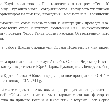
ание Клуба организовано Политологическим центром «Севе
Фонда гуманитарного сотрудничества государств-участн
 ориентиром на тематику вхождения Кыргызстана в Евразийский
аможенный союз: сквозь тернии к интеграции» проведет Аза
стсоветских стран Института экономики РАН. Дискуссионную
и» проведет Федор Гайда, доцент кафедры Отечественной истор
ва.
е в работе Школы откликнулся Эдуард Полетаев. За ним закре
ском пространстве» проведут Акылбек Салиев, Директор Инстит
ского университета и Юрий Царик, Руководитель Белорусской г
ится Круглый стол «Общее информационное пространство СНГ: м
и ее площадке ИА «24.kg».
й союз: современные вызовы и сценарии развития» проведет и
ией «Образовательные и гуманитарные связи как фактор ст
жества на примере России и Киргизии» выступит Олег Серн