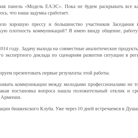
ная панель «Модель ЕАЭС». Пока не будем раскрывать все ка
сь, что наша задумка сработает.
ло хорошую прессу и большинство участников Заседания в
окую плотность коммуникаций? Я имею ввиду общение, работ
014 году. Задачу выхода на совместные аналитические продукт
го экспертного доклада по сценариям развития ситуации в рег
руем презентовать первые результаты этой работы.
живать коммуникации между молодыми профессионалами не тол
 Такая постановка вопроса нашла положительный отклик и ср
, Армении.
зации бишкекского Клуба. Уже через 10 дней встречаемся в Душан