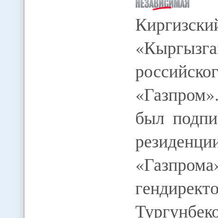
Киргизск
«Кыргызга
российск
«Газпром»
был подпи
резиден
«Газпром
гендире
Тургунбек