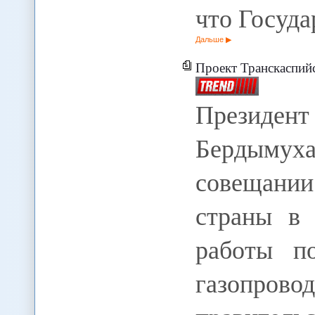
что Госуд
Дальше
Проект Транскаспийского га
Президент
Бердыму
совещани
страны в 
работы по
газопрово