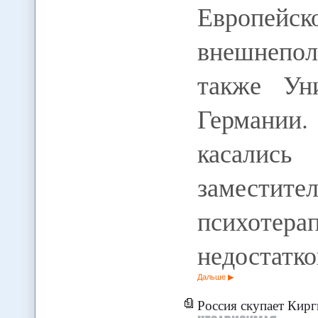
Евро
внешнепол
также Ун
Германии.
касались
замест
психоте
недостатк
Дальше
Россия скупает Кир