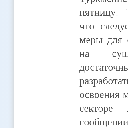
пятницу. 
что следу
меры для 
на суш
достаточн
разработ
освоения 
секторе 
сообщении