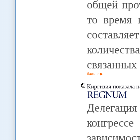
общей про
то время 
составляе
количес
связанных 
Дальше
Киргизия показала наилучши
Делегация
конгрес
зависим