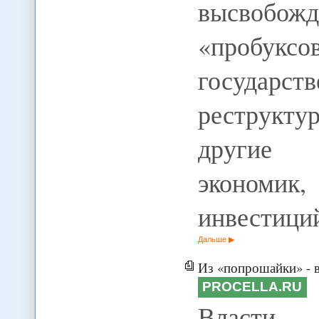
высвобож
«пробук
государ
реструкт
другие 
экономик,
инвестици
Дальше
Из «попрошайки» - в агрес
PROCELLA.RU
Власти