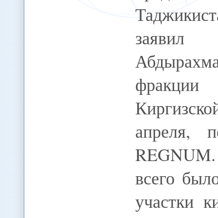
Таджикис
заявил 
Абдырахма
фракции
Киргизск
апреля, 
REGNUM. 
всего был
участки к