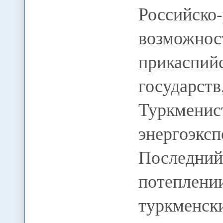
Российско
возможно
прикасп
государ
Туркме
энергоэ
Последни
потепле
туркменс