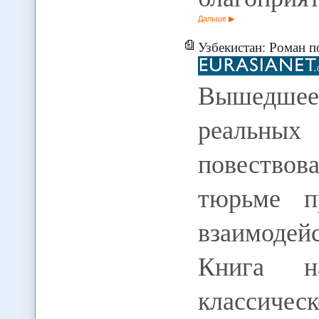
Дальше
Узбекистан: Роман п
Вышедшее 
реальных
повество
тюрьме п
взаимодей
Книга н
классиче