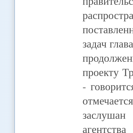
правите
распростр
поставлен
задач глав
продолже
проекту Тр
- говорит
отмечается
заслушан
агентс