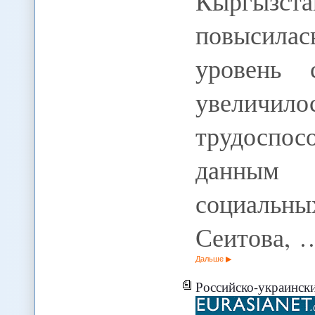
Кыргызста
повысила
уровень 
увели
трудоспос
данным 
социаль
Сеитова, 
Дальше
Российско-украинский кризи