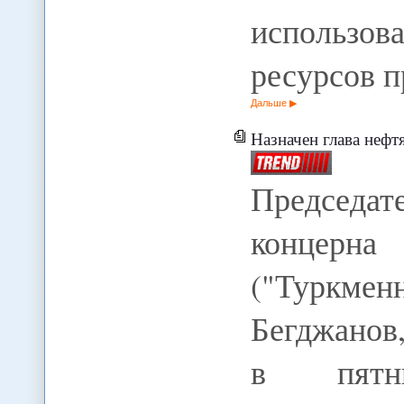
использ
ресурсов 
Дальше
Назначен глава нефт
Председа
концерн
("Туркмен
Бегджанов
в пятни