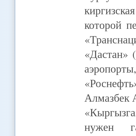
киргизск
которой п
«Трансн
«Дастан» 
аэропорты
«Роснефт
Алмазбек 
«Кыргызга
нужен г