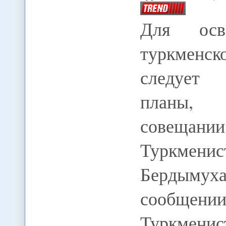
Для осв
туркменск
следует 
планы, 
совещани
Туркме
Бердыму
сообще
Туркмени