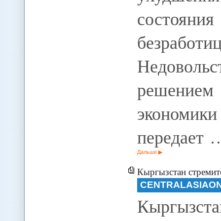
состояни
безрабо
Недоволь
решением 
экономик
передает 
Дальше
Кыргызстан стремитс
CENTRALASIAON
Кыргызста