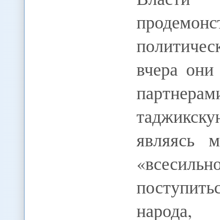
продемонс
политичес
вчера они
партнерам
таджикск
являясь м
«всесил
поступить
народ