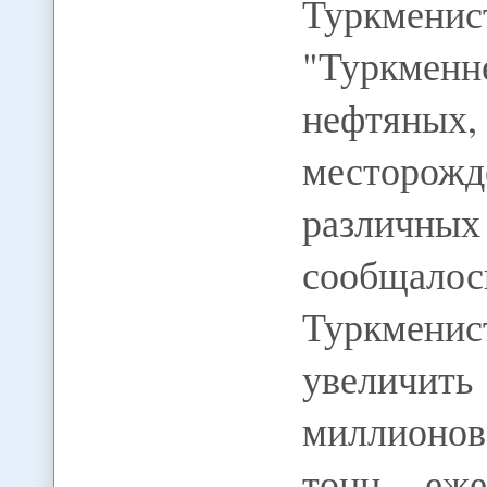
Туркмени
"Туркменн
нефтяных
месторо
различных
сообщалос
Туркменис
увеличить
миллионов
тонн еже