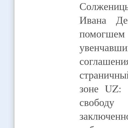
Солжениц
Ивана Де
помогше
увенчавши
соглашен
страничн
зоне UZ: 
свободу
заключен