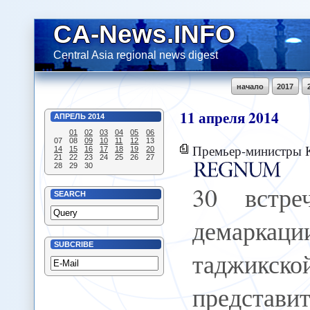
CA-News.INFO
Central Asia regional news digest
начало
2017
11
апреля
2014
АПРЕЛЬ
2014
01
02
03
04
05
06
07
08
09
10
11
12
13
Премьер-министры Киргизии и Та
14
15
16
17
18
19
20
21
22
23
24
25
26
27
28
29
30
30 встре
SEARCH
демаркац
SUBCRIBE
таджикс
предст