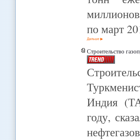
миллионов
по март 2
Дальше
Строительство газопрово
Строит
Туркменис
Индия (ТА
году, ска
нефтегазо