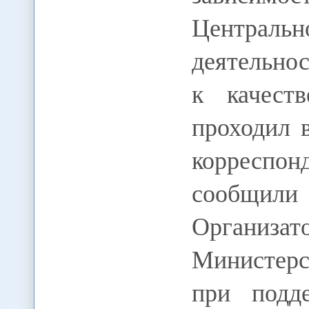
Централь
деятельно
к качест
проходил 
коррес
сообщил
Организат
Министер
при подд