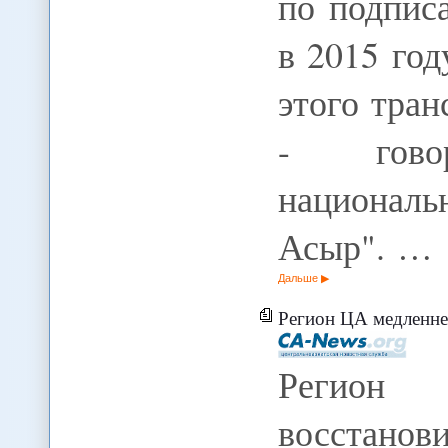
по подпис
в 2015 год
этого тран
- гово
национал
Асыр". …
Дальше
Регион ЦА медленнее в
Регион
восстан