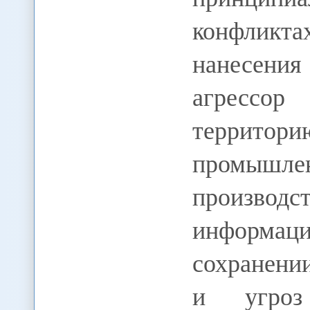
конфликта
нанесени
агрессор
терри
промыш
произво
информа
сохранении
и угроз