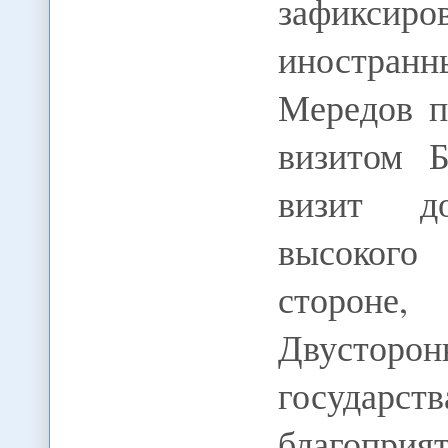
зафиксиро
иностранн
Мередов п
визитом 
визит д
высокого
стороне,
Двусторон
государст
благоприя