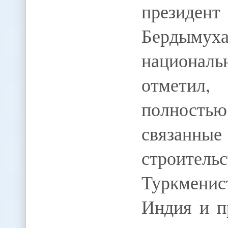
президе
Бердымуха
национал
отметил,
полностью
связанны
строит
Туркменис
Индия и п