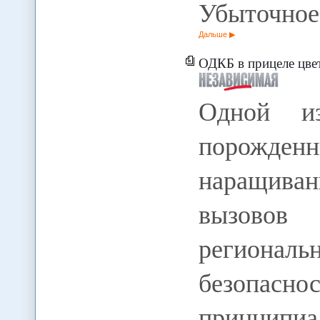
Убыточно
Дальше
ОДКБ в прицеле цве
Одной из
порожденн
наращива
вызовов 
региона
безопасно
принципиа