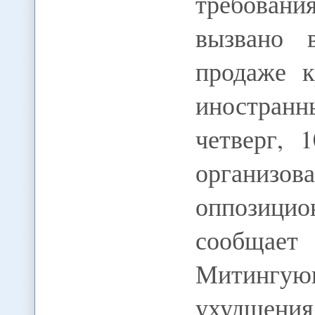
требовани
вызвано 
продаже к
иностранн
четверг, 
организ
оппозици
сообщает
Митингу
ухудшения