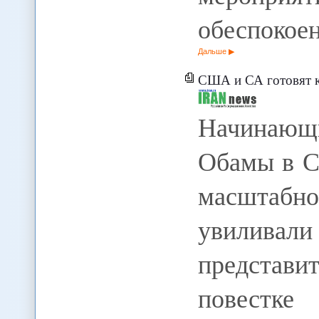
обеспокое
Дальше
США и СА готовят к
Начинающ
Обамы в С
масштаб
увиливали
представи
повестке 