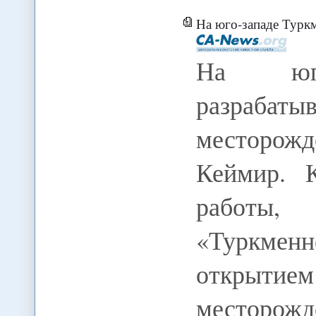
На юго-западе Туркм
На юго-
разраба
месторожде
Кеймир. 
работы, 
«Туркме
открытие
месторож