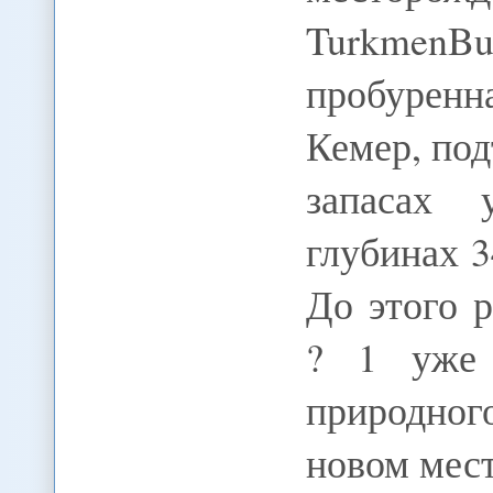
TurkmenB
пробуренн
Кемер, под
запасах 
глубинах 3
До этого 
? 1 уже 
природног
новом мес