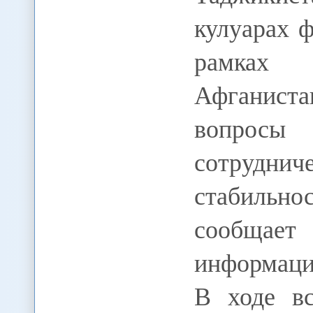
кулуарах 
рамках 
Афганиста
вопросы 
сотрудни
стабильн
сообщае
информаци
В ходе вс