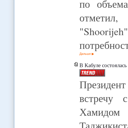
по объема
отметил
"Shoorij
потребнос
Дальше
В Кабуле состоялась тр
Президент
встречу 
Хамидом
Таджикис