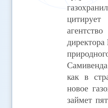
газохран
цитирует
агентст
директора
природн
Самивенда
как в стр
новое газ
займет пя