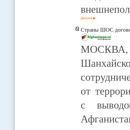
внешнепол
Дальше
Страны ШОС договорили
МОСКВА
Шанха
сотруднич
от террор
с выводо
Афганис