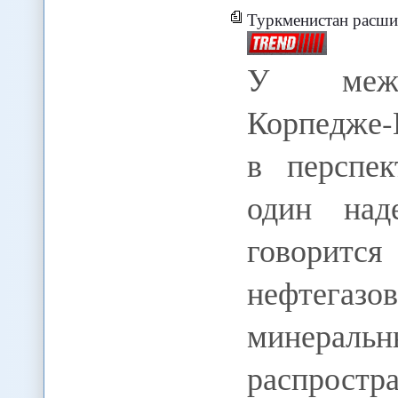
Туркменистан расшир
У между
Корпедже-
в перспе
один над
говорится
нефтега
минеральн
распрос