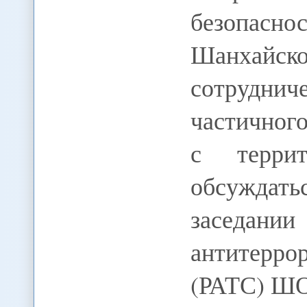
безопас
Шанха
сотрудн
частичног
с террит
обсуждать
заседан
антитерр
(РАТС) ШО