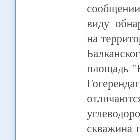
сообщении
виду обна
на террито
Балканско
площадь "
Гогеренд
отличают
углеводо
скважина 