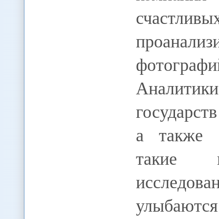
счастл
проанал
фотограф
Аналитик
государст
а также 
такие 
исследов
улыбают