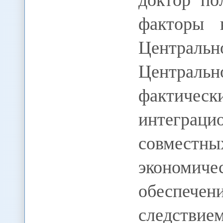
факторы 
Центральн
Централ
фактичес
интеграци
совместн
экономиче
обеспечени
следств