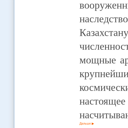
вооруже
наследст
Казахст
численно
мощные ар
крупнейш
космичес
настоящ
насчитыва
Дальше