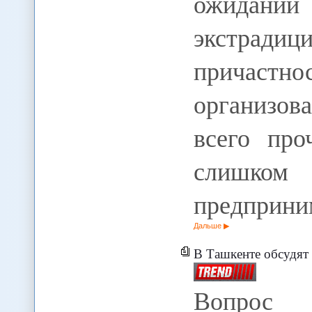
ожидании
экстради
причаст
организов
всего про
слишко
предприни
Дальше
В Ташкенте обсудят вопросы б
Вопрос о