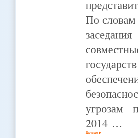
представ
По словам 
заседан
совместны
государ
обеспе
безопасн
угрозам 
2014 …
Дальше