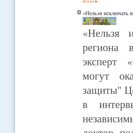
Дальше
«Нельзя исключать втя
«Нельзя и
региона 
эксперт 
могут ок
защиты" Це
в интерв
независим
доктор по