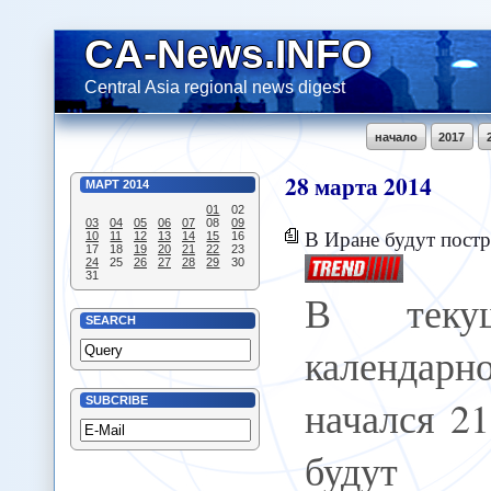
CA-News.INFO
Central Asia regional news digest
начало
2017
28
марта
2014
МАРТ
2014
01
02
03
04
05
06
07
08
09
В Иране будут построены кру
10
11
12
13
14
15
16
17
18
19
20
21
22
23
24
25
26
27
28
29
30
31
В теку
SEARCH
календарн
начался 2
SUBCRIBE
будут п