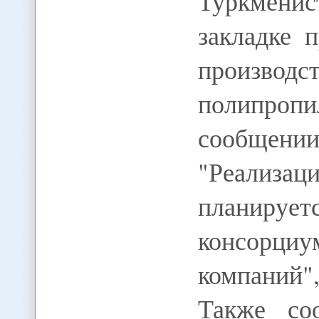
Туркмени
закладке 
произво
полипропи
сообщени
"Реализ
планирует
консорциу
компаний"
Также со