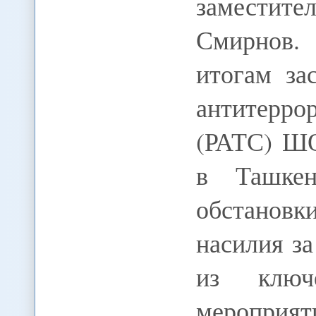
заместит
Смирнов. 
итогам за
антитерр
(РАТС) ШО
в Ташкен
обстановк
насилия з
из ключ
меропри