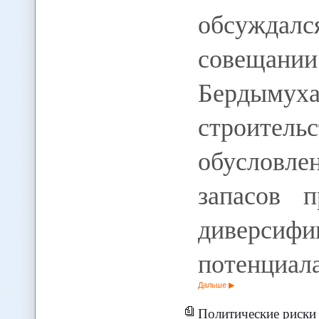
обсуждал
совещани
Бердыму
строите
обуслов
запасов 
диверси
потенциал
Дальше
Политические риски 