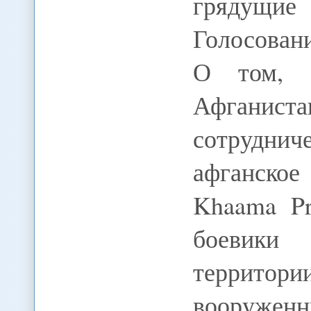
грядущие
Голосовани
О том, 
Афганис
сотрудниче
афганское
Khaama Pr
боевики
территор
вооруж