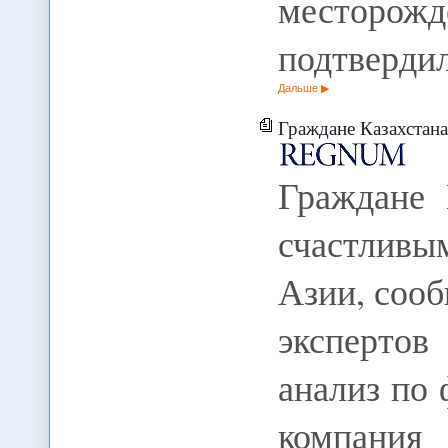
место
подтверди
Дальше
Граждане Казахстана призна
Граждане 
счастлив
Азии, сооб
эксперто
анализ по 
компания