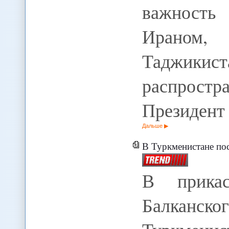
важность
Ирано
Таджи
распростр
Президен
Дальше
В Туркменистане пос
В прикас
Балканс