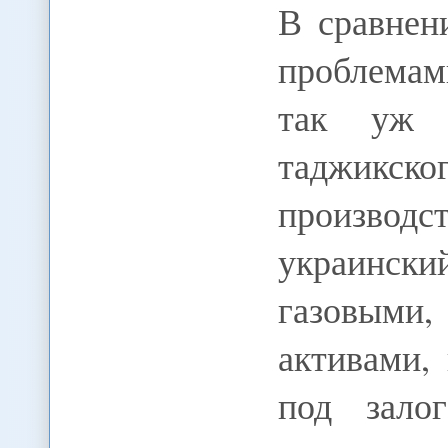
В сравнен
проблема
так уж б
таджикс
произво
украинс
газовыми
активами,
под зало