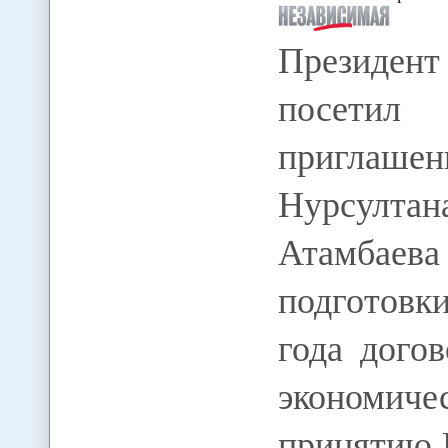
Президент
посетил
приглаш
Нурсулт
Атамбаев
подготовк
года дого
экономи
принятию 