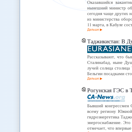
Оказавшийся вакантн
нынешний министр об
сегодня чаще других н
из министерства обор
11 марта, в Кабуле со
Дальше
Таджикистан: В Ду
Рассказывают, что бы
Сталинабад, ныне Душ
лучей солнца столица
Бельгии посадками сто
Дальше
Рогунская ГЭС в 
Бывший конгрессмен С
всему региону Южной 
гидроэнергетика Тадж
энергоснабжение. Это 
отмечает, что впервы