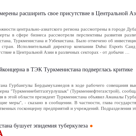
ерены расширить свое присутствие в Центральной А
жности центрально-азиатского региона рассмотрены в городе Дуб
перты в сфере бизнеса рассмотрели перспективы развития разл
стана, Туркменистана и Узбекистана. Было отмечено об инвестиц
х стран. Исполнительный директор компании Dubai Exports Саи
ствие в Центральной Азии в различных секторах - от добычи …
ойконцерна в ТЭК Туркменистана подверглась критике
ана Гурбангулы Бердымухамедов в ходе рабочего совещания выск
церна "Туркменнебитгазгурлушык" (Туркменнефтегазстрой), сообщ
ля в этой области президент Туркменистана объявил Аманалы Гурб
щие меры", - сказано в сообщении. В частности, глава государст
твенных госконцерну предприятий и учреждений. Подразделения э
стана бушует эпидемия туберкулеза