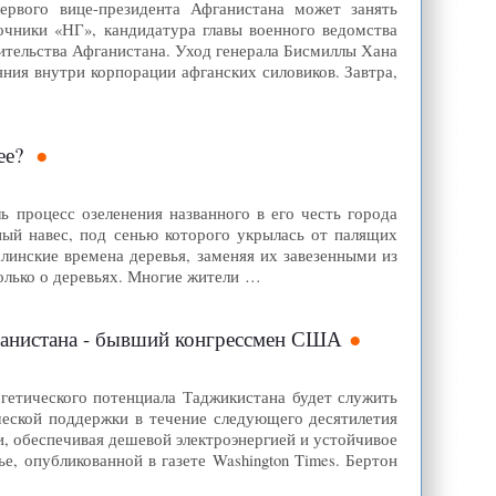
вого вице-президента Афганистана может занять
ники «НГ», кандидатура главы военного ведомства
вительства Афганистана. Уход генерала Бисмиллы Хана
ния внутри корпорации афганских силовиков. Завтра,
ее?
 процесс озеленения названного в его честь города
ный навес, под сенью которого укрылась от палящих
линские времена деревья, заменяя их завезенными из
только о деревьях. Многие жители …
фганистана - бывший конгрессмен США
гетического потенциала Таджикистана будет служить
еской поддержки в течение следующего десятилетия
, обеспечивая дешевой электроэнергией и устойчивое
е, опубликованной в газете Washington Times. Бертон