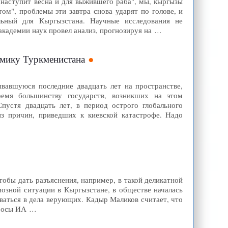
 "наступит весна и для выжившего раба", мы, кыргызы
ом", проблемы эти завтра снова ударят по голове, и
льный для Кыргызстана. Научные исследования не
академии наук провел анализ, прогнозируя на …
омику Туркменистана
вавшуюся последние двадцать лет на пространстве,
емя большинству государств, возникших на этом
Спустя двадцать лет, в период острого глобального
из причин, приведших к киевской катастрофе. Надо
тобы дать разъяснения, например, в такой деликатной
иозной ситуации в Кыргызстане, в обществе началась
ваться в дела верующих. Кадыр Маликов считает, что
просы ИА …