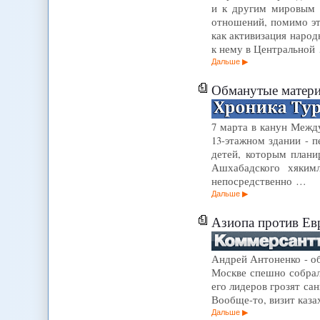
и к другим мировым 
отношений, помимо эт
как активизация наро
к нему в Центральной
Дальше
Обманутые матери
7 марта в канун Межд
13-этажном здании - 
детей, которым плани
Ашхабадского хякимл
непосредственно …
Дальше
Азиопа против Ев
Андрей Антоненко - об
Москве спешно собрала
его лидеров грозят с
Вообще-то, визит каза
Дальше