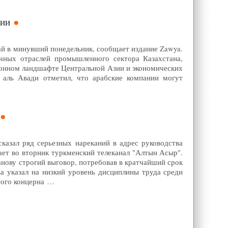
зии
ай в минувший понедельник, сообщает издание Zawya.
ичных отраслей промышленного сектора Казахстана,
ионном ландшафте Центральной Азии и экономических
д аль Авади отметил, что арабские компании могут
азал ряд серьезных нареканий в адрес руководства
ает во вторник туркменский телеканал "Алтын Асыр".
анову строгий выговор, потребовав в кратчайший срок
ва указал на низкий уровень дисциплины труда среди
того концерна …