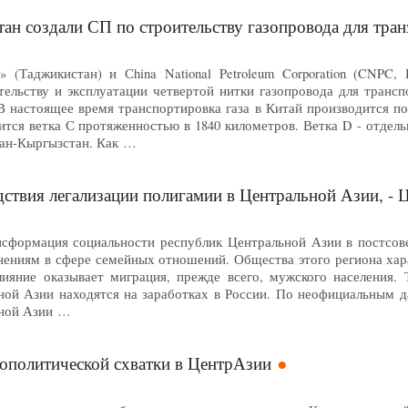
ан создали СП по строительству газопровода для тран
 (Таджикистан) и Сhina National Petroleum Corporation (CNPC,
тельству и эксплуатации четвертой нитки газопровода для транс
В настоящее время транспортировка газа в Китай производится по
ится ветка С протяженностью в 1840 километров. Ветка D - отдел
ан-Кыргызстан. Как …
ствия легализации полигамии в Центральной Азии, - 
формация социальности республик Центральной Азии в постсовет
нениям в сфере семейных отношений. Общества этого региона ха
влияние оказывает миграция, прежде всего, мужского населения
ной Азии находятся на заработках в России. По неофициальным д
ьной Азии …
еополитической схватки в ЦентрАзии