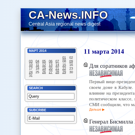
CA-News.INFO
Central Asia regional news digest
11
марта
2014
МАРТ
2014
01
02
03
04
05
06
07
08
09
Для соратников а
10
11
12
13
14
15
16
17
18
19
20
21
22
23
24
25
26
27
28
29
30
31
Первый вице-президен
своем доме в Кабуле.
SEARCH
влияние на президента
политическом классе,
СМИ сообщили, что м
Дальше
SUBCRIBE
Генерал Бисмилла