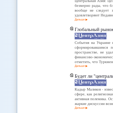
Центральная Азия: Цел
безмерно рады, что бл
вообще не следует з
удовлетворяют Недавно
Дальше
Глобальный рынок
События на Украине в
сформировавшимся п
пространстве, не уда
финансово-экономиче
отметить, что Туркмен
Дальше
Будет ли "централ
Кадыр Маликов - извес
сфере, как религиозна
активная полемика. Ос
жаркие дискуссии возн
Дальше