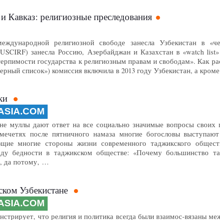
и Кавказ: религиозные преследования
ждународной религиозной свободе занесла Узбекистан в «
USCIRF) занесла Россию, Азербайджан и Казахстан в «watch list»
рпимости государства к религиозным правам и свободам». Как рас
«черный список») комиссия включила в 2013 году Узбекистан, а кром
ски
ASIA.COM
не муллы дают ответ на все социально значимые вопросы своих 
 мечетях после пятничного намаза многие богословы выступают
ающие многие стороны жизни современного таджикского общест
оду бедности в таджикском обществе: «Почему большинство т
, да потому, …
ском Узбекистане
ASIA.COM
стрирует, что религия и политика всегда были взаимос-вязаны межд