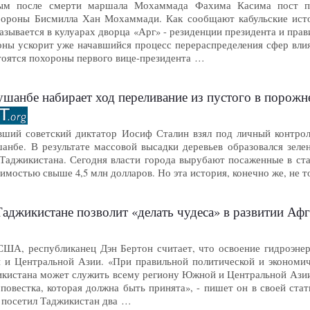
ым после смерти маршала Мохаммада Фахима Касима пост пер
ороны Бисмилла Хан Мохаммади. Как сообщают кабульские источ
азывается в кулуарах дворца «Арг» - резиденции президента и пра
оны ускорит уже начавшийся процесс перераспределения сфер влия
стоятся похороны первого вице-президента …
шанбе набирает ход переливание из пустого в порожн
вший советский диктатор Иосиф Сталин взял под личный контроль
анбе. В результате массовой высадки деревьев образовался зеле
 Таджикистана. Сегодня власти города вырубают посаженные в ста
имостью свыше 4,5 млн долларов. Но эта история, конечно же, не 
Таджикистане позволит «делать чудеса» в развитии А
ША, республиканец Дэн Бертон считает, что освоение гидроэнер
и Центральной Азии. «При правильной политической и экономич
икистана может служить всему региону Южной и Центральной Азии
повестка, которая должна быть принята», - пишет он в своей стать
е посетил Таджикистан два …