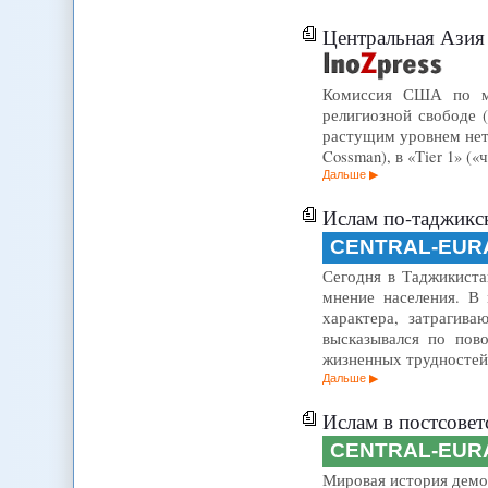
Центральная Азия 
Комиссия США по ме
религиозной свободе (
растущим уровнем нете
Cossman), в «Tier 1» (
Дальше
Ислам по-таджик
CENTRAL-EUR
Сегодня в Таджикиста
мнение населения. В
характера, затрагив
высказывался по пов
жизненных трудностей
Дальше
Ислам в постсовет
CENTRAL-EUR
Мировая история демон