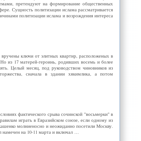
стемами, претендуют на формирование общественных
сфере. Сущность политизации ислама рассматривается
ричинами политизации ислама и возрождения интереса
вручены ключи от элитных квартир, расположеных в
 Но из 17 матерей-героинь, родивших восемь и более
пять. Целый месяц, под руководством чиновников из
оржества, сначала в здании хякимлика, а потом
условиях фактического срыва сочинской "восьмерки" в
равилам играть в Евразийском союзе, если одному из
укашенко молниеносно и неожиданно посетили Москву.
л намечен на 10-11 марта и включал …