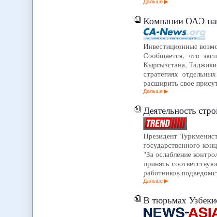
Дальше
Компании ОАЭ нам
Инвестиционные возмо
Сообщается, что экс
Кыргызстана, Таджики
стратегиях отдельны
расширить свое присут
Дальше
Деятельность стр
Президент Туркменист
государственного кон
"За ослабление контро
принять соответствую
работников подведомс
Дальше
В тюрьмах Узбеки