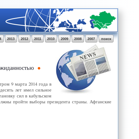
4
2013
2012
2011
2010
2009
2008
2007
поиск
еожиданностью
ром 9 марта 2014 года в
десять лет имел сильное
ановку сил в кабульском
должны пройти выборы президента страны. Афганские