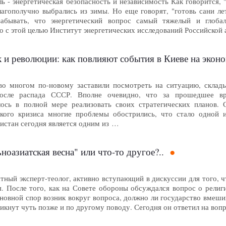
ь - энергетическая безопасность и независимость Как говорится,
агополучно выбрались из зимы. Но еще говорят, "готовь сани лет
абывать, что энергетический вопрос самый тяжелый и глоба
 с этой целью Институт энергетических исследований Российской 
 и революции: как повлияют события в Киеве на экон
о многом по-новому заставили посмотреть на ситуацию, склады
осле распада СССР. Вполне очевидно, что за прошедшее вр
лось в полной мере реализовать своих стратегических планов. 
ского кризиса многие проблемы обострились, что стало одной 
истан сегодня является одним из …
ьноазиатская весна" или что-то другое?..
тный эксперт-теолог, активно вступающий в дискуссии для того, ч
я. После того, как на Совете обороны обсуждался вопрос о религ
новной спор возник вокруг вопроса, должно ли государство вмеши
икнут чуть позже и по другому поводу. Сегодня он ответил на во