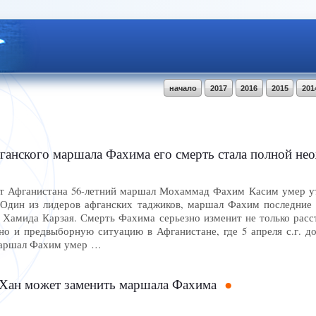
начало
2017
2016
2015
201
фганского маршала Фахима его смерть стала полной н
т Афганистана 56-летний маршал Мохаммад Фахим Касим умер ут
 Один из лидеров афганских таджиков, маршал Фахим последние 
 Хамида Карзая. Смерть Фахима серьезно изменит не только расст
 но и предвыборную ситуацию в Афганистане, где 5 апреля с.г. 
аршал Фахим умер …
 Хан может заменить маршала Фахима