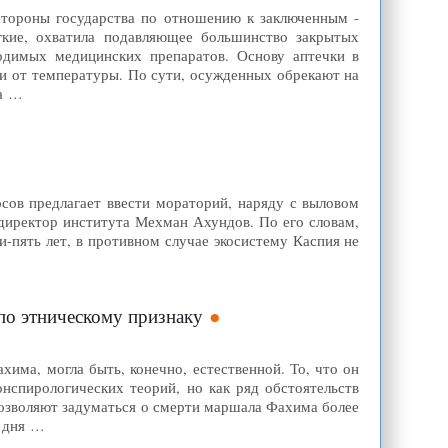
стороны государства по отношению к заключенным -
гкие, охватила подавляющее большинство закрытых
ходимых медицинских препаратов. Основу аптечки в
 и от температуры. По сути, осужденных обрекают на
на …
сов предлагает ввести мораторий, наряду с выловом
 директор института Мехман Ахундов. По его словам,
и-пять лет, в противном случае экосистему Каспия не
по этническому признаку
има, могла быть, конечно, естественной. То, что он
нспирологических теорий, но как ряд обстоятельств
 позволяют задуматься о смерти маршала Фахима более
а дня …