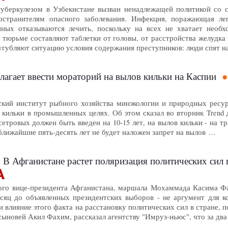
туберкулезом в Узбекистане вызван ненадлежащей политикой со 
остранителям опасного заболевания. Инфекция, поражающая ле
нных отказываются лечить, поскольку на всех не хватает необ
 тюрьме составляют таблетки от головы, от расстройства желудка
угубляют ситуацию условия содержания преступников: люди спят 
лагает ввести мораторий на вылов кильки на Каспии
ский институт рыбного хозяйства минэкологии и природных ресур
в кильки в промышленных целях. Об этом сказал во вторник Trend
етровых должен быть введен на 10-15 лет, на вылов кильки - на тр
 ближайшие пять-десять лет не будет наложен запрет на вылов …
 В Афганистане растет поляризация политических сил 
ого вице-президента Афганистана, маршала Мохаммада Касима Фах
сяц до объявленных президентских выборов - не аргумент для ко
 и влияние этого факта на расстановку политических сил в стране,
 сыновей Акил Фахим, рассказал агентству "Имруз-ньюс", что за дв