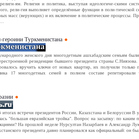
религи-ям. Религия и политика, выступая идеологиче-скими си
ого, рели-гия выполняет определённые функции в поли-тической 
дных масс (верующих) и их включение в политические процессы. П
 …
-героини Туркменистана
ународного женского дня многодетным ашхабадским семьям были 
перестроенной резиденции бывшего президента страны С.Ниязова.
ровалось вручить ключи от новых квартир, их получили только 
ика 17 многодетных семей в полном составе репетировали т
разии
 итогах встречи президентов России, Казахстана и Белоруссии В 
сь "большая евразийская тройка". Вопрос на засыпку: по каким п
анкциями? На прошлой неделе Нурсултан Назарбаев и Александр Л
хстанского президента давно планировался как официальный: он бы