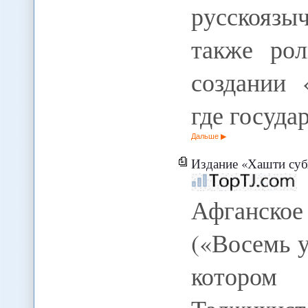
русскоязы
также рол
создании 
где госуд
Дальше
Издание «Хашти суб
Афганско
(«Восемь у
котором 