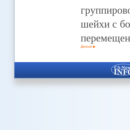
группиро
шейхи с б
перемещен
Дальше