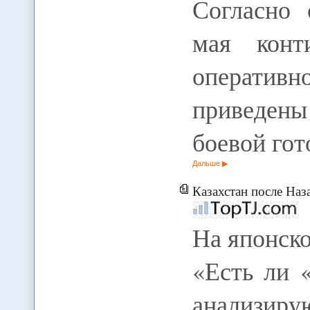
Согласно
мая конт
оператив
приведен
боевой го
Дальше
Казахстан после Наз
На японско
«Есть ли 
анализи