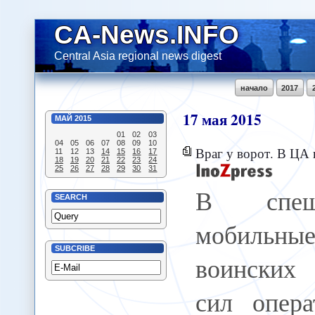
CA-News.INFO
Central Asia regional news digest
начало
2017
17
мая
2015
МАЙ
2015
01
02
03
04
05
06
07
08
09
10
Враг у ворот. В ЦА готовя
11
12
13
14
15
16
17
18
19
20
21
22
23
24
25
26
27
28
29
30
31
В спеш
SEARCH
мобиль
SUBCRIBE
воинских 
сил опера