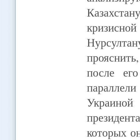
Казахста
кризисн
Нурсулта
прояснить,
после его
паралле
Украиной
президент
которых о