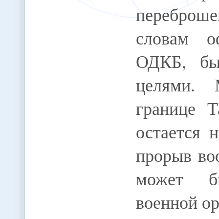
переброше
словам о
ОДКБ, бы
целями. 
границе Т
остается 
прорыв во
может бы
военной ор