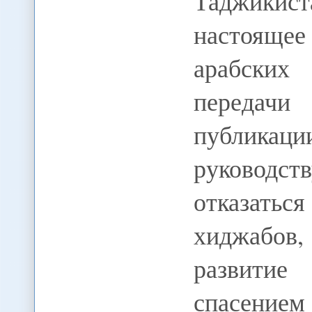
Таджикист
настоящее
арабских
передачи
публикац
руководст
отказаться
хиджабо
развитие
спасени