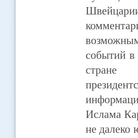
Швейца
коммент
возможн
событий в 
стране 
президен
информа
Ислама Ка
не далеко 