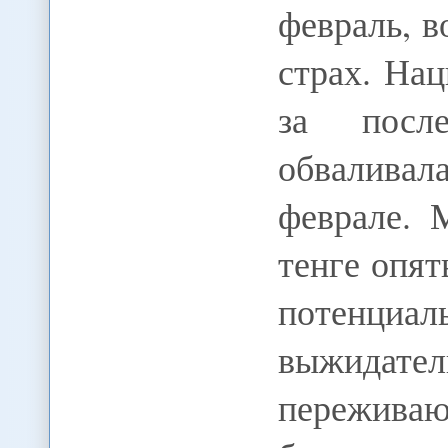
февраль, 
страх. На
за посл
обвалива
феврале. 
тенге опят
потенциа
выжид
пережива