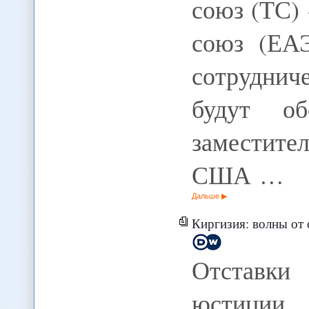
союз (ТС)
союз (ЕАЭ
сотрудни
будут о
заместите
США …
Дальше
Киргизия: волны от 
Отставки
юстиции