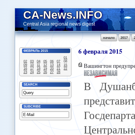
CA-News.INFO
Central Asia regional news digest
начало
2017
6
февраля
2015
ФЕВРАЛЬ
2015
01
02
03
04
05
06
07
08
Вашингтон предупреждает
09
10
11
12
13
14
15
16
17
18
19
20
21
22
23
24
25
26
27
28
В Душанб
SEARCH
представи
SUBCRIBE
Госдепар
Централь