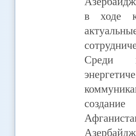
Азербайдж
в ходе к
актуальн
сотрудни
Среди н
энергет
коммуник
создание
Афганиста
Азербайдж