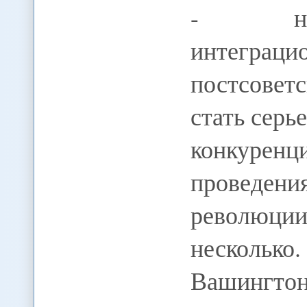
- нед
интегра
постсовет
стать серь
конкуре
проведе
революции
несколько
Вашингт