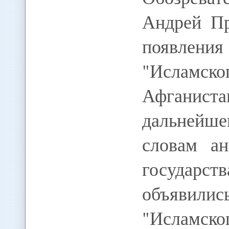
Андрей Пр
появлен
"Исламског
Афганиста
дальнейш
словам ан
государ
объявил
"Исламско