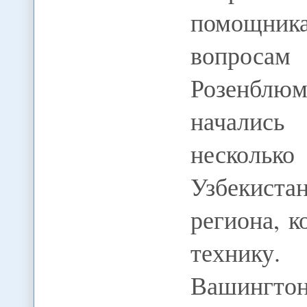
помощни
вопросам
Розенблю
начались
несколько
Узбекист
региона, 
технику.
Вашингтон