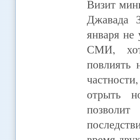
Визит мин
Джавада 
января не
СМИ, хот
повлиять 
частност
отрыть н
позволи
последст
время дву