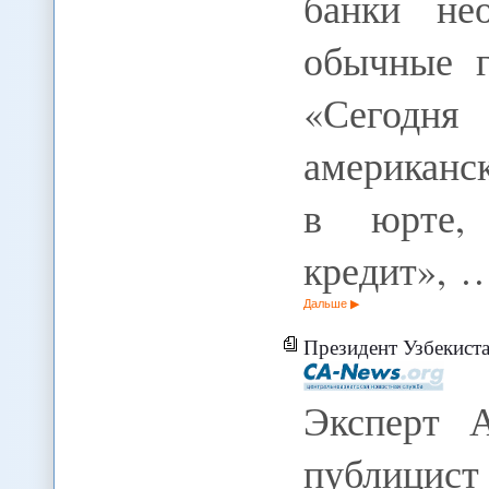
банки не
обычные г
«Сегодн
американс
в юрте,
кредит», 
Дальше
Президент Узбекистана не определился с прее
Эксперт А
публицист