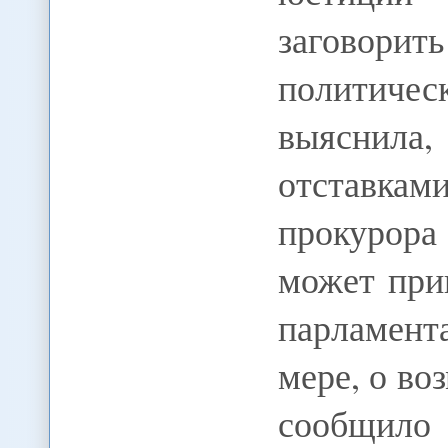
заговори
политичес
выяснил
отставка
прокурор
может при
парламен
мере, о во
сообщило