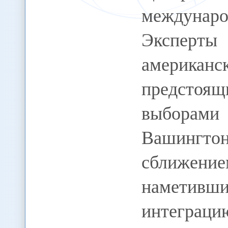
междунаро
Экспер
америк
предстоящ
выборам
Вашингт
сближени
наметивши
интеграц