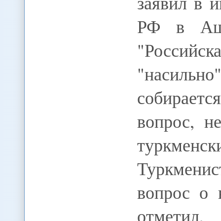
заявил в 
РФ в Ашх
"Россий
"насильно
собирается
вопрос, н
туркменск
Туркменис
вопрос о 
отмети