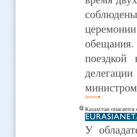
соблюден
церемон
обещания.
поездкой 
делегац
министро
Дальше
Казахстан опасается 
У обладат