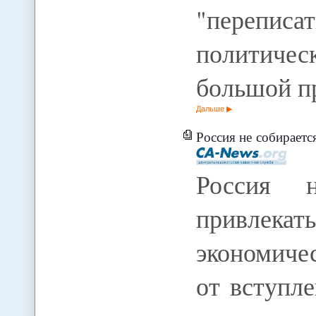
"перепис
политичес
большой пр
Дальше
Россия не собирается «нас
Россия н
привлекать
экономиче
от вступл