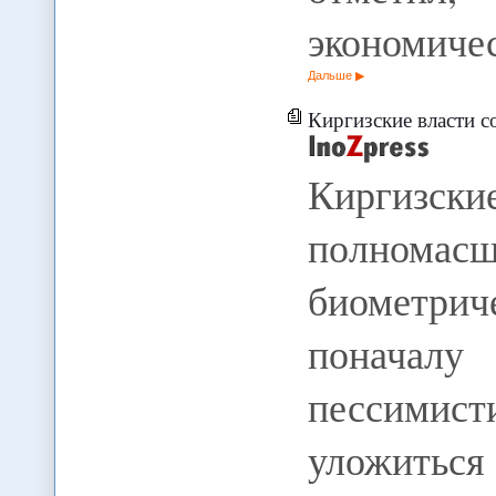
экономиче
Дальше
Киргизские власти соб
Киргизс
полномас
биометрич
поначал
пессимист
уложиться