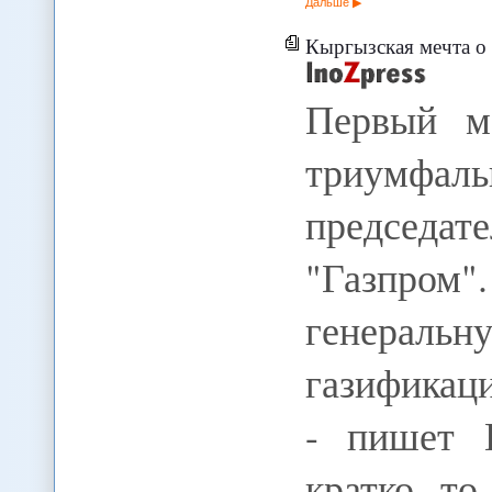
Дальше
Кыргызская мечта о
Первый м
триумфал
председат
"Газпром"
генераль
газификац
- пишет 
кратко, то