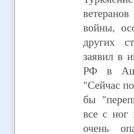
ветерано
войны, ос
других ст
заявил в 
РФ в Ашх
"Сейчас по
бы "переп
все с ног
очень оп