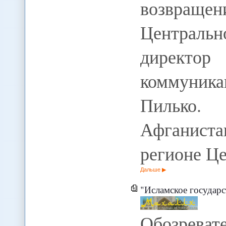
возвращен
Центральн
дирек
коммуник
Пилько.
Афганист
регионе Ц
Дальше
"Исламское государ
Обозрева