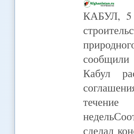
КАБУЛ, 5 
строительс
природн
сообщили
Кабул ра
соглашени
тече
недельСо
сделал ко