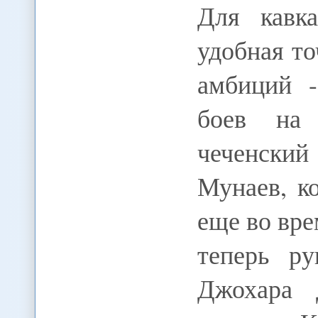
Для кавка
удобная т
амбиций 
боев на 
чеченски
Мунаев, к
еще во вре
теперь ру
Джохара 