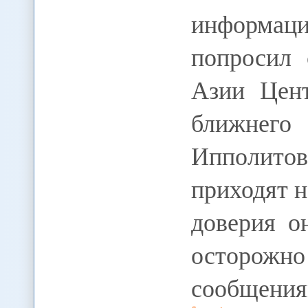
информаци
попросил 
Азии Цент
ближнег
Ипполитов
приходят н
доверия о
осторожн
сообщени