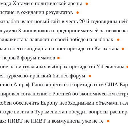
мада Хатами с политической арены
стане: в ожидании результатов
азрабатывают новый сайт в честь 20-й годовщины ней
судили 8 чиновников и предпринимателей за низкое каче
джикистана заявляет о своей победе на выборах
и своего кандидата на пост президента Казахстана
т первый форум имамов
ние на виртуальных выборах президента Узбекистана
л туркмено-иранский бизнес-форум
стана Ашраф Гани встретится с президентом США Ба
ицировал соглашение с Россией об экономическом сот
собен обеспечить Европу необходимыми объемами газ
 ходе визита в Туркменистан обсудит вопросы расшир
ах: ПИВТ не ПИВТ и коммунисты уже не те