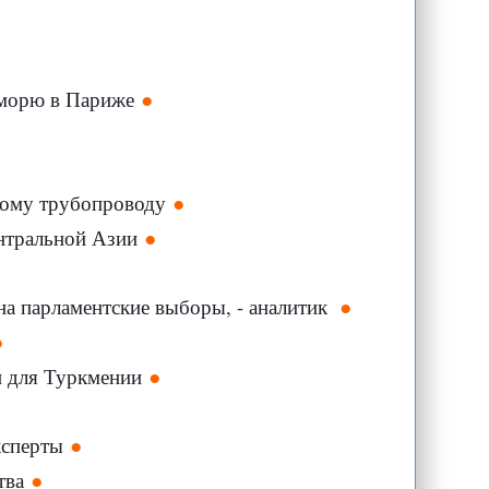
 морю в Париже
кому трубопроводу
ентральной Азии
а парламентские выборы, - аналитик
и для Туркмении
ксперты
тва