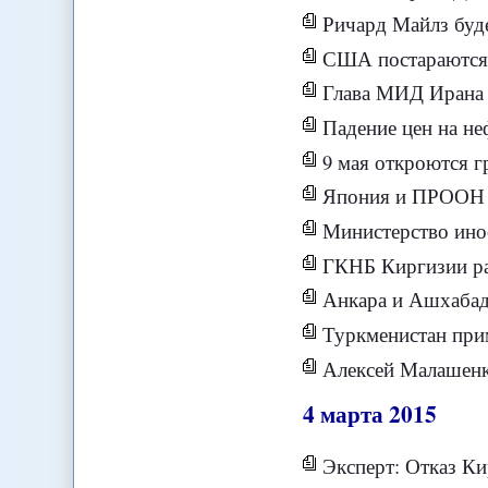
Ричард Майлз буд
США постараются 
Глава МИД Ирана 
Падение цен на не
9 мая откроются границы 
Япония и ПРООН п
Министерство ино
ГКНБ Киргизии ра
Анкара и Ашхабад
Туркменистан прим
Алексей Малашенко
4
марта
2015
Эксперт: Отказ К