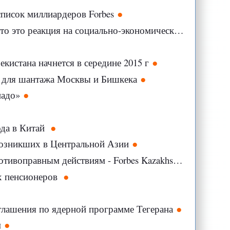
список миллиардеров Forbes
номические проблемы, - эксперт Московского Центра Карнеги
кистана начнется в середине 2015 г
» для шантажа Москвы и Бишкека
надо»
ода в Китай
возникших в Центральной Азии
ивоправным действиям - Forbes Kazakhstan
х пенсионеров
глашения по ядерной программе Тегерана
м