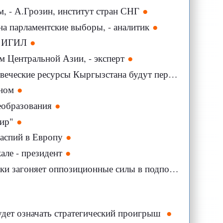
, - А.Грозин, институт стран СНГ
а парламентские выборы, - аналитик
и ИГИЛ
м Центральной Азии, - эксперт
на будут передвигаться свободно, - министр экономики КР
ном
еобразования
ир"
Каспий в Европу
але - президент
и загоняет оппозиционные силы в подполье
удет означать стратегический проигрыш