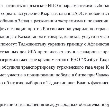
ет готовить кыргызские НПО к парламентским выборам
сорвать вступление Кыргызстана в ЕАЭС и повлиять н
обвинил Запад в разжигании экстремизма и появлени
фть и санкции против России жестко ударили по страна
с Казахстаном и товары, капитал, услуги и человеческие ресурсы Кыргызста
омогут Таджикистану укрепить границу с Афганиста
странных дел ИРА претерпевает крупные кадровые пр
згромило женское крыло местного РЭО "Хизбут-Тахр
 обсудили транспортировку туркменского газа через 
ет участие в праздновании победы в битве при Чанакк
 об итогах выборов в Таджикистане: Власть фактическ
иргизии от выполнения международных обязательств б