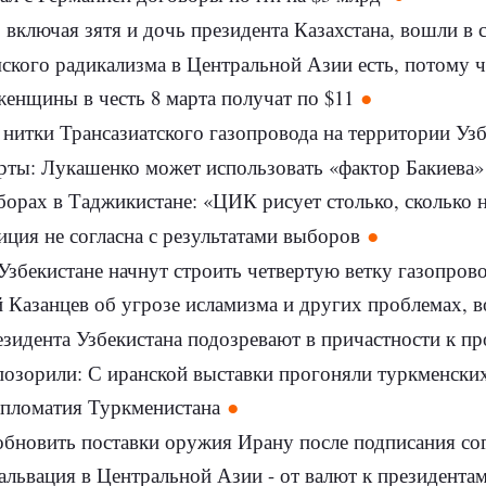
, включая зятя и дочь президента Казахстана, вошли в 
дикализма в Центральной Азии есть, потому что это реакция на социально-эко
енщины в честь 8 марта получат по $11
 нитки Трансазиатского газопровода на территории Узбе
ерты: Лукашенко может использовать «фактор Бакиева
орах в Таджикистане: «ЦИК рисует столько, сколько 
ция не согласна с результатами выборов
 Узбекистане начнут строить четвертую ветку газопров
 Казанцев об угрозе исламизма и других проблемах, 
идента Узбекистана подозревают в причастности к прот
позорили: С иранской выставки прогоняли туркменски
ипломатия Туркменистана
обновить поставки оружия Ирану после подписания со
львация в Центральной Азии - от валют к президента