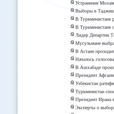
Устранение Мохам
Выборы в Таджики
В Туркменистане р
В Туркменистане о
Лидер Департии Та
Мусульмане выбрал
В Астане проходи
Началось голосова
В Ашхабаде проше
Президент Афгани
Узбекистан ратиф
Туркменистан спо
Президент Ирана в
Эксперты о выбор