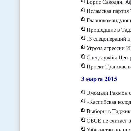
Борис Саводян. Аф
Исламская партия
Главнокомандующи
Прошедшие в Тадж
13 спецопераций п
Угроза агрессии 
Спецслужбы Центр
Проект Транскаспи
3
марта
2015
Эмомали Рахмон о
«Каспийская колод
Выборы в Таджики
ОБСЕ не считает 
Узбекистан подпис