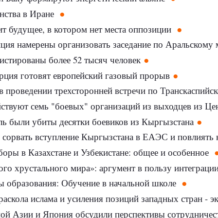
нства в Иране
т будущее, в котором нет места оппозиции
нция намерены организовать заседание по Аральскому
истированы более 52 тысяч человек
рция готовят европейский газовый прорыв
 в проведении трехсторонней встречи по Транскаспийс
йствуют семь "боевых" организаций из выходцев из Ц
ль были убиты десятки боевиков из Кыргызстана
сорвать вступление Кыргызстана в ЕАЭС и повлиять н
оры в Казахстане и Узбекистане: общее и особенное
ого хрустального мира»: аргумент в пользу интеграци
 образования: Обучение в начальной школе
аскола ислама и усиления позиций западных стран - э
ой Азии и Япония обсудили перспективы сотрудничес