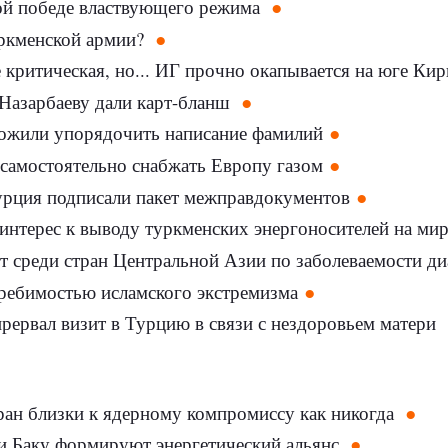
ой победе властвующего режима
уркменской армии?
 критическая, но... ИГ прочно окапывается на юге Ки
 Назарбаеву дали карт-бланш
ожили упорядочить написание фамилий
 самостоятельно снабжать Европу газом
урция подписали пакет межправдокументов
интерес к выводу туркменских энергоносителей на ми
т среди стран Центральной Азии по заболеваемости д
требимостью исламского экстремизма
рервал визит в Турцию в связи с нездоровьем матери
ран близки к ядерному компромиссу как никогда
и Баку формируют энергетический альянс