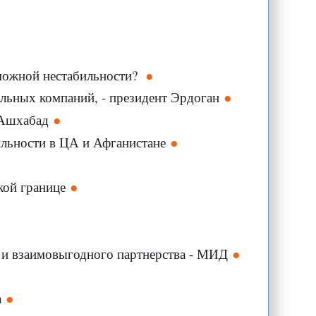
можной нестабильности?
ельных компаний, - президент Эрдоган
 Ашхабад
ильности в ЦА и Афганистане
кой границе
о и взаимовыгодного партнерства - МИД
а