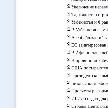
Увеличение нераве
Таджикистан строи
Узбекистан и Фра
В Узбекистане амн
Азербайджан и Ту
ЕС заинтересован
В Афганистане де
В провинции Забу
США постараются 
Президентские выб
Безопасность «бел
Просчеты реформы
ИГИЛ создан для р
Страны Центральн