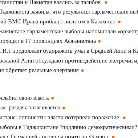
ганистан и Пакистан взялись за талибов
 Таджикиста заявила, что результаты парламентских 
й ВМС Ирана прибыл с визитом в Казахстан
икистане парламентские выборы напоминали «оркест
роходят в 17 провинциях Афганистана
ИГИЛ продолжает будоражить умы в Средней Азии и Ка
альной Азии обсуждают противодействие экстремизм
я обретает реальные очертания
слабил свою власть
а»: раздача затягивается
стане: оппоненты власти потерпели поражение
выборы в Таджикистане ?подлинно демократическими?
ал с Германией договоры почти на $3 млрд