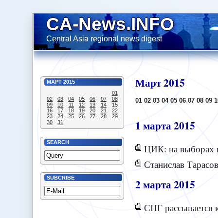
CA-News.INFO
Central Asia regional news digest
Март
2015
МАРТ
2015
01
02
03
04
05
06
07
08
01
02
03
04
05
06
07
08
09
1
09
10
11
12
13
14
15
16
17
18
19
20
21
22
23
24
25
26
27
28
29
1
марта
2015
30
31
SEARCH
ЦИК: на выборах 
Станислав Тарасо
SUBCRIBE
2
марта
2015
СНГ рассыпается 