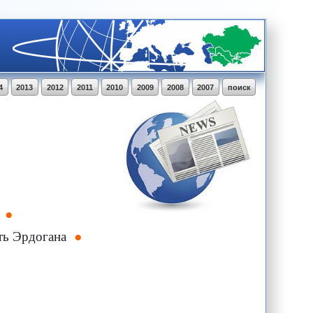
4
2013
2012
2011
2010
2009
2008
2007
поиск
й
ать Эрдогана