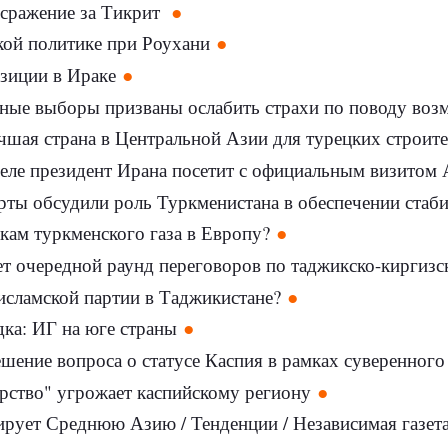
 сражение за Тикрит
ой политике при Роухани
зиции в Ираке
чные выборы призваны ослабить страхи по поводу воз
чшая страна в Центральной Азии для турецких строит
еле президент Ирана посетит с официальным визитом
рты обсудили роль Туркменистана в обеспечении стаб
кам туркменского газа в Европу?
т очередной раунд переговоров по таджикско-киргизс
исламской партии в Таджикистане?
ка: ИГ на юге страны
шение вопроса о статусе Каспия в рамках суверенног
рство" угрожает каспийскому региону
ирует Среднюю Азию / Тенденции / Независимая газет