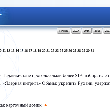
начало
2017
2016
2015
201
0
11
12
13
14
15
16
17
18
19
20
21
22
23
24
25
26
27
28
29
30
31
в Таджикистане проголосовали более 81% избирателе
в. «Ядерная интрига» Обамы: укрепить Рухани, удерж
как карточный домик