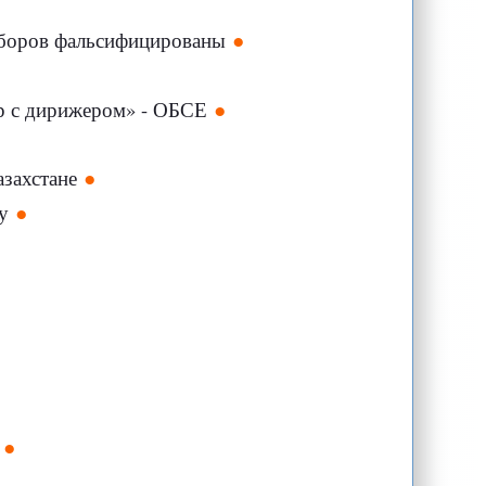
выборов фальсифицированы
р с дирижером» - ОБСЕ
захстане
у