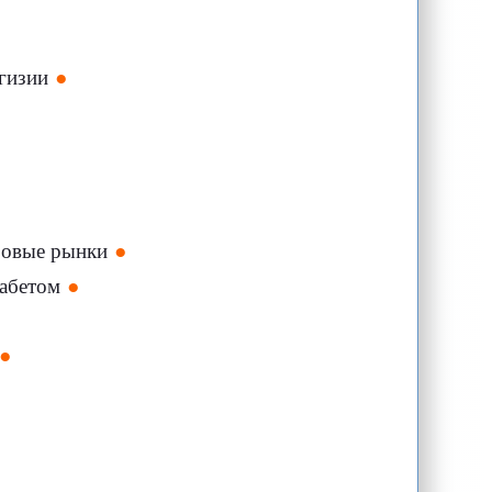
ргизии
ровые рынки
иабетом