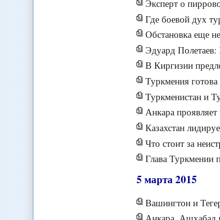
Эксперт о пирров
Где боевой дух т
Обстановка еще не
Эдуард Полетаев:
В Киргизии предл
Туркмения готова
Туркменистан и Т
Анкара проявляет 
Казахстан лидируе
Что стоит за неис
Глава Туркмении п
5
марта
2015
Вашингтон и Теге
Анкара, Ашхабад 