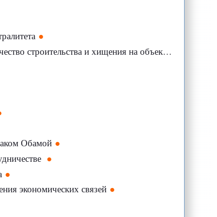
тралитета
ство строительства и хищения на объектах
раком Обамой
рудничестве
а
ения экономических связей