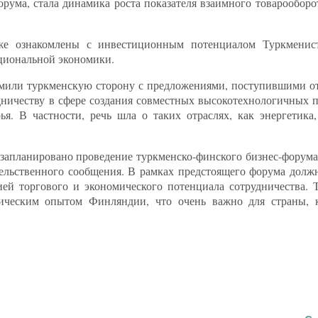
ума, стала динамика роста показателя взаимного товарооборот
же ознакомлены с инвестиционным потенциалом Туркменис
циональной экономики.
омили туркменскую сторону с предложениями, поступившими о
дничеству в сфере создания совместных высокотехнологичных п
 В частности, речь шла о таких отраслях, как энергетика, 
запланировано проведение туркменско-финского бизнес-форума,
тельственного сообщения. В рамках предстоящего форума дол
ей торгового и экономического потенциала сотрудничества. 
ическим опытом Финляндии, что очень важно для страны, к