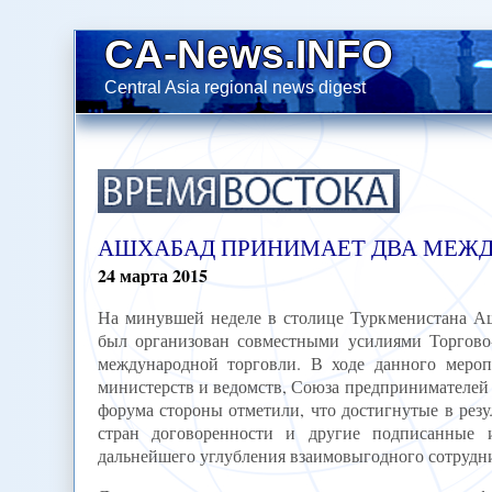
CA-News.INFO
Central Asia regional news digest
АШХАБАД ПРИНИМАЕТ ДВА МЕЖ
24
марта
2015
На минувшей неделе в столице Туркменистана Аш
был организован совместными усилиями Торгов
международной торговли. В ходе данного меропр
министерств и ведомств, Союза предпринимателей
форума стороны отметили, что достигнутые в резу
стран договоренности и другие подписанные
дальнейшего углубления взаимовыгодного сотрудни