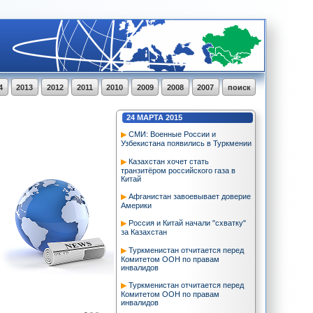
4
2013
2012
2011
2010
2009
2008
2007
поиск
24
МАРТА
2015
СМИ: Военные России и
Узбекистана появились в Туркмении
Казахстан хочет стать
транзитёром российского газа в
Китай
Афганистан завоевывает доверие
Америки
Россия и Китай начали "схватку"
за Казахстан
Туркменистан отчитается перед
Комитетом ООН по правам
инвалидов
Туркменистан отчитается перед
Комитетом ООН по правам
инвалидов