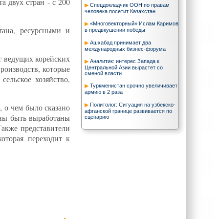
а двух стран - с 200
Спецдокладчик ООН по правам
человека посетит Казахстан
«Многовекторный» Ислам Каримов
тана, ресурсными и
в предвкушении победы
Ашхабад принимает два
международных бизнес-форума
т ведущих корейских
Аналитик: интерес Запада к
роизводств, которые
Центральной Азии вырастет со
сменой власти
сельское хозяйство,
Туркменистан срочно увеличивает
армию в 2 раза
Политолог: Ситуация на узбекско-
 о чем было сказано
афганской границе развивается по
жны быть выработаны
сценарию
Также представители
оторая переходит к