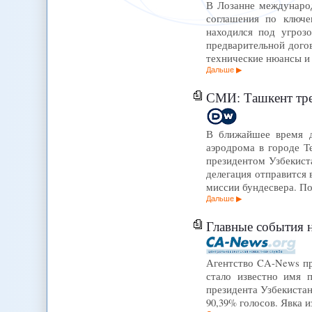
В Лозанне международ
соглашения по ключе
находился под угроз
предварительной догов
технические нюансы 
Дальше
СМИ: Ташкент треб
В ближайшее время д
аэродрома в городе Т
президентом Узбекист
делегация отправится
миссии бундесвера. П
Дальше
Главные события н
Агентство CA-News пр
стало известно имя 
президента Узбекиста
90,39% голосов. Явка 