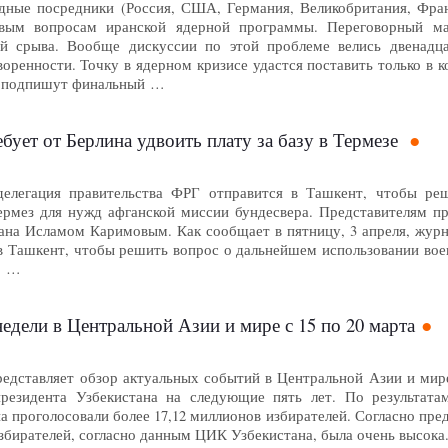
ные посредники (Россия, США, Германия, Великобритания, Фран
вым вопросам иранской ядерной программы. Переговорный ма
ой срыва. Вообще дискуссии по этой проблеме велись двенадца
оренности. Точку в ядерном кризисе удастся поставить только в к
и подпишут финальный …
ует от Берлина удвоить плату за базу в Термезе
елегация правительства ФРГ отправится в Ташкент, чтобы ре
ермез для нужд афганской миссии бундесвера. Представителям п
ана Исламом Каримовым. Как сообщает в пятницу, 3 апреля, журна
 в Ташкент, чтобы решить вопрос о дальнейшем использовании вое
о …
едели в Центральной Азии и мире с 15 по 20 марта
едставляет обзор актуальных событий в Центральной Азии и мире
президента Узбекистана на следующие пять лет. По результат
на проголосовали более 17,12 миллионов избирателей. Согласно п
избирателей, согласно данным ЦИК Узбекистана, была очень высока