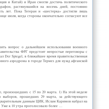
ция и Китай) и Иран смогли достичь политического
рафон, растянувшийся на восемь дней, постоянно
ть лет. Пока Тегеран и «шестерка» достигли лишь
онце июля, когда стороны окончательно согласуют все
шить вопрос о дальнейшем использовании военного
равительства ФРГ предстоят непростые переговоры с
л Der Spiegel, в ближайшее время правительственная
нного аэродрома в городе Термез для нужд афганской
, произошедших с 15 по 20 марта. 1) На этой неделе
ам выборов, прошедших 29 марта, за действующего
редварительным данным ЦИК, Ислам Каримов набрал на
. Уже к 10 утра проголосовало более …