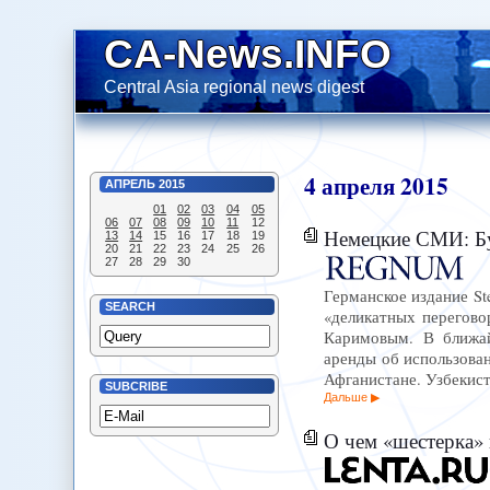
CA-News.INFO
Central Asia regional news digest
4
апреля
2015
АПРЕЛЬ
2015
01
02
03
04
05
06
07
08
09
10
11
12
Немецкие СМИ: Бу
13
14
15
16
17
18
19
20
21
22
23
24
25
26
27
28
29
30
Германское издание St
SEARCH
«деликатных перегово
Каримовым. В ближай
аренды об использован
Афганистане. Узбекист
SUBCRIBE
Дальше
О чем «шестерка» 