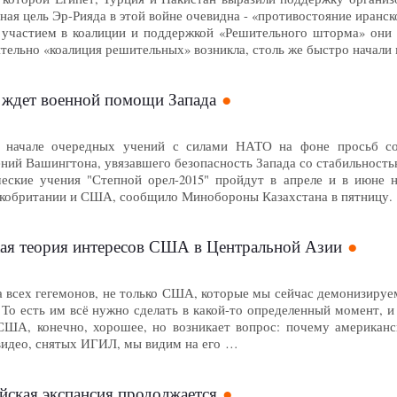
ная цель Эр-Рияда в этой войне очевидна - «противостояние иранск
 участием в коалиции и поддержкой «Решительного шторма» они
тельно «коалиция решительных» возникла, столь же быстро начали
 ждет военной помощи Запада
 начале очередных учений с силами НАТО на фоне просьб со
ений Вашингтона, увязавшего безопасность Запада со стабильност
еские учения "Степной орел-2015" пройдут в апреле и в июне 
кобритании и США, сообщило Минобороны Казахстана в пятницу.
ая теория интересов США в Центральной Азии
а всех гегемонов, не только США, которые мы сейчас демонизируем
 То есть им всё нужно сделать в какой-то определенный момент, 
 США, конечно, хорошее, но возникает вопрос: почему американ
идео, снятых ИГИЛ, мы видим на его …
йская экспансия продолжается