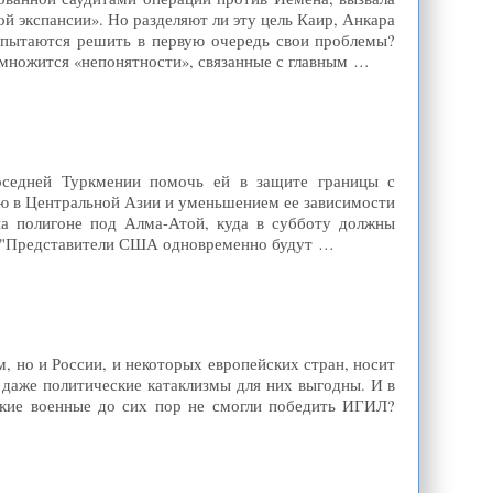
ой экспансии». Но разделяют ли эту цель Каир, Анкара
 пытаются решить в первую очередь свои проблемы?
 множится «непонятности», связанные с главным …
седней Туркмении помочь ей в защите границы с
ью в Центральной Азии и уменьшением ее зависимости
на полигоне под Алма-Атой, куда в субботу должны
 "Представители США одновременно будут …
, но и России, и некоторых европейских стран, носит
и даже политические катаклизмы для них выгодны. И в
ские военные до сих пор не смогли победить ИГИЛ?