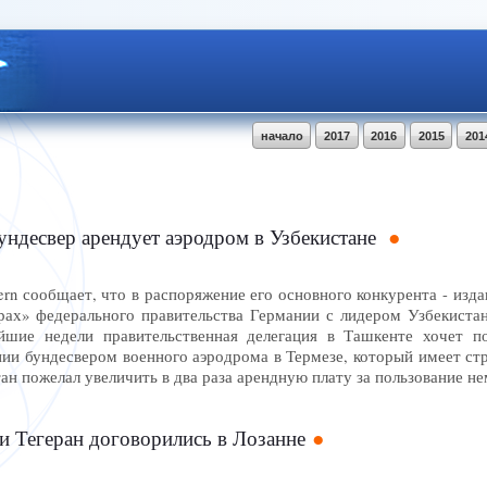
начало
2017
2016
2015
201
ндесвер арендует аэродром в Узбекистане
ern сообщает, что в распоряжение его основного конкурента - издан
рах» федерального правительства Германии с лидером Узбекист
шие недели правительственная делегация в Ташкенте хочет п
ии бундесвером военного аэродрома в Термезе, который имеет стр
ан пожелал увеличить в два раза арендную плату за пользование 
и Тегеран договорились в Лозанне