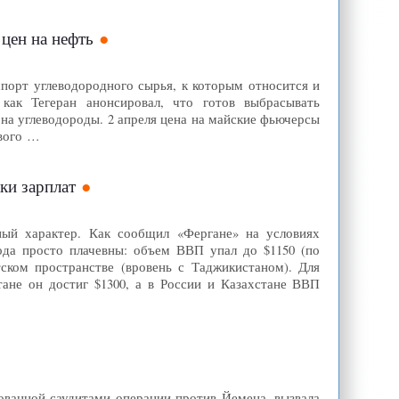
 цен на нефть
спорт углеводородного сырья, к которым относится и
как Тегеран анонсировал, что готов выбрасывать
 на углеводороды. 2 апреля цена на майские фьючерсы
ового …
ки зарплат
ный характер. Как сообщил «Фергане» на условиях
года просто плачевны: объем ВВП упал до $1150 (по
ском пространстве (вровень с Таджикистаном). Для
ане он достиг $1300, а в России и Казахстане ВВП
зованной саудитами операции против Йемена, вызвала