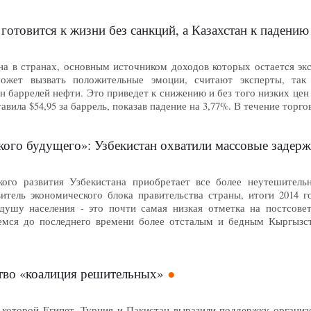
 готовится к жизни без санкций, а Казахстан к падению
на в странах, основным источником доходов которых остается эк
ожет вызвать положительные эмоции, считают эксперты, так 
н баррелей нефти. Это приведет к снижению и без того низких цен
авила $54,95 за баррель, показав падение на 3,77%. В течение торг
ого будущего»: Узбекистан охватили массовые задерж
кого развития Узбекистана приобретает все более неутешитель
итель экономического блока правительства страны, итоги 2014 
душу населения - это почти самая низкая отметка на постсовет
емся до последнего времени более отсталым и бедным Кыргызст
тво «коалиция решительных»
с которой Египет, Турция и Пакистан выразили поддержку органи