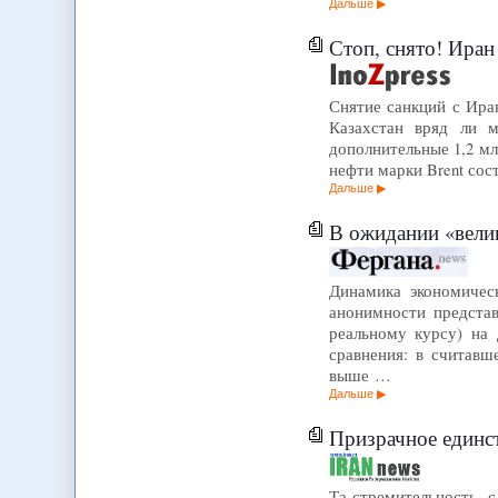
Дальше
Стоп, снято! Иран
Снятие санкций с Ира
Казахстан вряд ли м
дополнительные 1,2 мл
нефти марки Brent сост
Дальше
В ожидании «велик
Динамика экономичес
анонимности представ
реальному курсу) на 
сравнения: в считавш
выше …
Дальше
Призрачное единс
Та стремительность, 