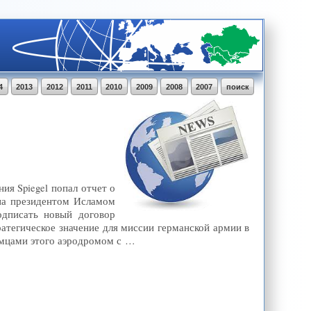
4
2013
2012
2011
2010
2009
2008
2007
поиск
ия Spiegel попал отчет о
ана президентом Исламом
одписать новый договор
атегическое значение для миссии германской армии в
немцами этого аэродромом с …