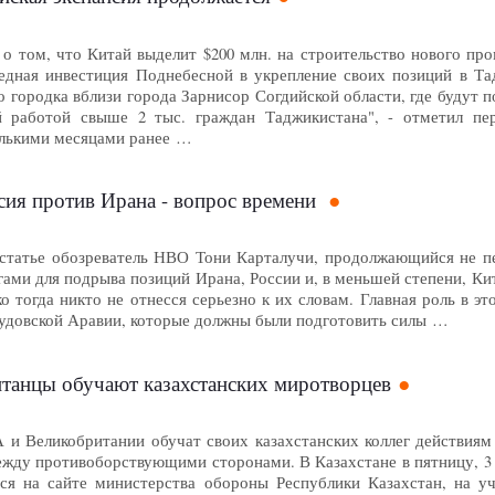
о том, что Китай выделит $200 млн. на строительство нового пр
едная инвестиция Поднебесной в укрепление своих позиций в Та
городка вблизи города Зарнисор Согдийской области, где будут п
й работой свыше 2 тыс. граждан Таджикистана", - отметил п
олькими месяцами ранее …
сия против Ирана - вопрос времени
 статье обозреватель НВО Тони Карталучи, продолжающийся не п
ами для подрыва позиций Ирана, России и, в меньшей степени, Ки
ко тогда никто не отнесся серьезно к их словам. Главная роль в
аудовской Аравии, которые должны были подготовить силы …
танцы обучают казахстанских миротворцев
 Великобритании обучат своих казахстанских коллег действиям
жду противоборствующими сторонами. В Казахстане в пятницу, 3 а
тся на сайте министерства обороны Республики Казахстан, на у