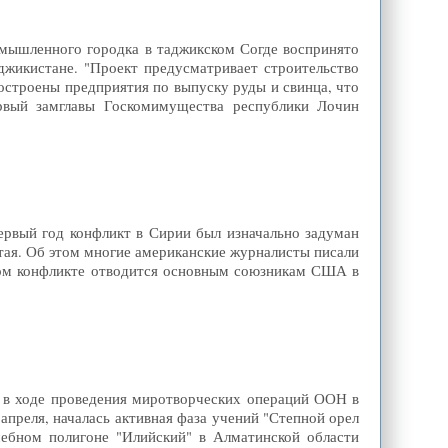
омышленного городка в таджикском Согде воспринято
джикистане. "Проект предусматривает строительство
остроены предприятия по выпуску руды и свинца, что
ервый замглавы Госкомимущества республики Лочин
ервый год конфликт в Сирии был изначально задуман
тая. Об этом многие американские журналисты писали
 этом конфликте отводится основным союзникам США в
 в ходе проведения миротворческих операций ООН в
преля, началась активная фаза учений "Степной орел
чебном полигоне "Илийский" в Алматинской области