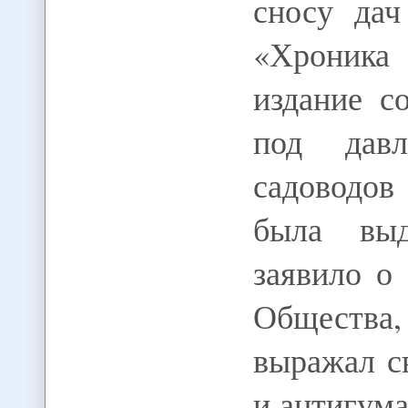
сносу дач
«Хроника
издание с
под давл
садоводов
была выд
заявило о
Общества
выражал с
и антигум