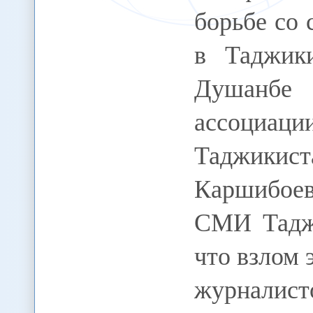
борьбе со
в Таджики
Душанбе 
ассоциа
Таджикис
Каршибоев
СМИ Таджи
что взлом 
журнали