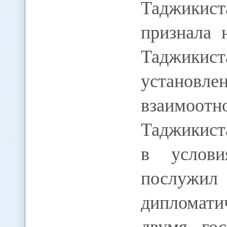
Таджикист
признала 
Таджик
устано
взаимоот
Таджикист
в услови
послужил
дипломат
двумя гос