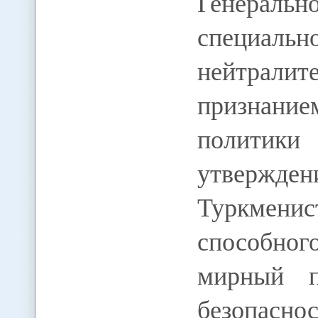
Генера
специаль
нейтралит
признани
полити
утвержде
Туркмени
способног
мирный п
безопасно