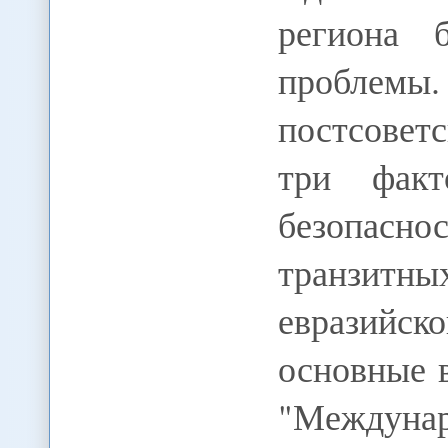
региона 
проблем
постсоветс
три факт
безопасн
транзит
евразийс
основные 
"Междун