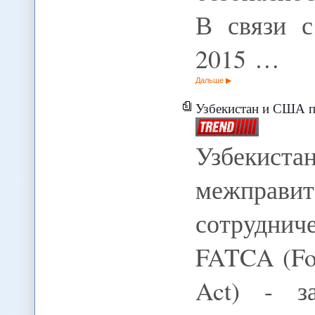
В связи с
2015 …
Дальше
Узбекистан и США под
Узбекис
межправи
сотрудни
FATCA (Fo
Act) - з