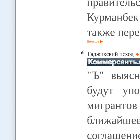
правительс
Курманбек 
также пе
Дальше
Таджикский исход
"Ъ" выяс
будут упо
мигранто
ближайше
соглашен