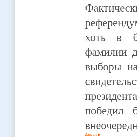
Фактичес
референду
хоть в б
фамилии д
выборы на
свидетель
президен
победил 
внеочеред
Дальше