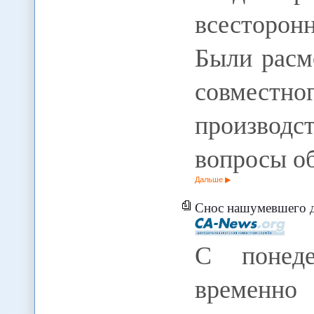
всесторон
Были расм
совмест
производ
вопросы о
Дальше
Снос нашумевшего д
С понеде
временно