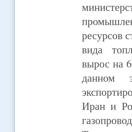
минист
промышл
ресурсов с
вида топ
вырос на 6
данном э
экспортир
Иран и Ро
газопров