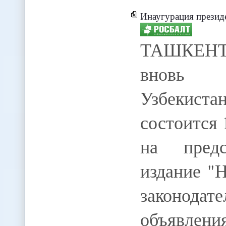
Инаугурация президе
ТАШКЕНТ,
вновь и
Узбекис
состоится 
на пред
издание "
законодат
объявления