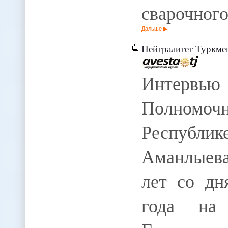
сварочного
Дальше
Нейтралитет Туркменистана: политика
Интерв
Полномочн
Республи
Аманлыева
лет со дн
года на