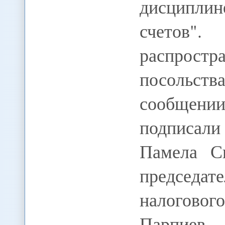
дисциплин
счетов"
распрос
посольст
сообщении
подписал
Памела Сп
председ
налоговог
Парпиев.