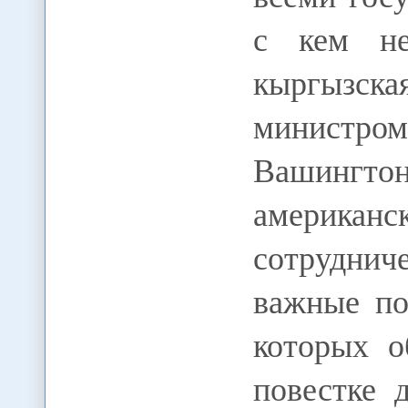
с кем не
кыргызск
министром
Вашингтон
америка
сотрудни
важные по
которых о
повестке 