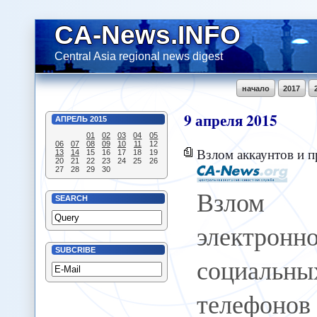
CA-News.INFO
Central Asia regional news digest
начало
2017
9
апреля
2015
АПРЕЛЬ
2015
01
02
03
04
05
06
07
08
09
10
11
12
Взлом аккаунтов и прослушивание телефонов становятся традици
13
14
15
16
17
18
19
20
21
22
23
24
25
26
27
28
29
30
Взлом
SEARCH
электрон
SUBCRIBE
социальн
телефонов