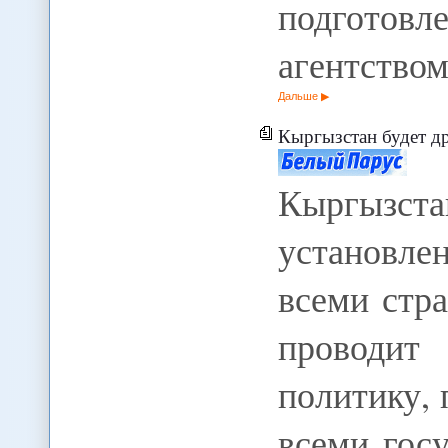
подготов
агентство
Дальше
Кыргызстан будет дружить со 
Кыргызста
установл
всеми стр
проводит
политику,
всеми гос