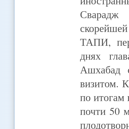
иностра
Сварадж
скорейше
ТАПИ, пе
днях гла
Ашхабад 
визитом. 
по итогам 
почти 50 
плодотвор