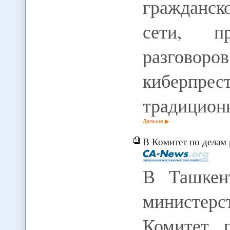
гражданск
сети, пр
разгов
киберпр
традицион
Дальше
В Комитет по делам религий 
В Ташкен
министер
Комитет 