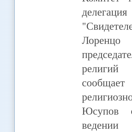
делегаци
"Свидете
Лоренцо 
председа
религий
сообщает
религиозн
Юсупов о
ведении 