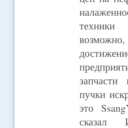
налаженн
техники
возможно,
достиже
предпри
запчасти 
пучки искр
это Ssang
сказал 