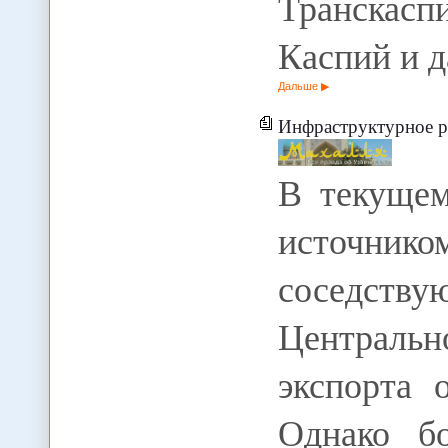
Транскасп
Каспий и 
Дальше
Инфраструктурное ра
В текущем
источни
соседств
Центральн
экспорта 
Однако б