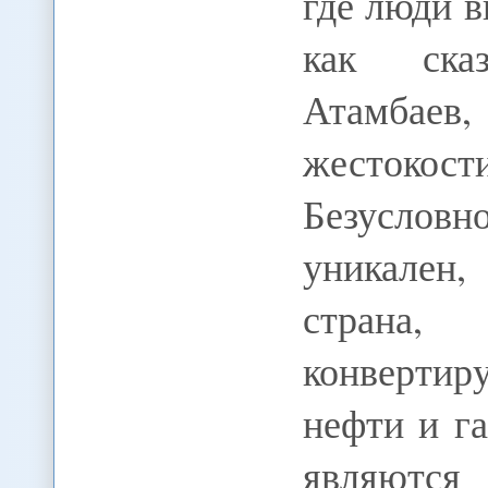
где люди в
как ска
Атамбае
жестокос
Безусло
уникален,
страна
конвертир
нефти и га
являют