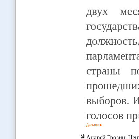
двух мес
государ
должность,
парламент
страны п
прошедши
выборов. 
голосов п
Дальше
Андрей Грозин: Цен