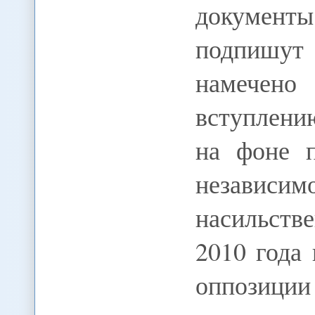
документ
подпишут
намечено
вступлени
на фоне п
незав
насильств
2010 года
оппозиции