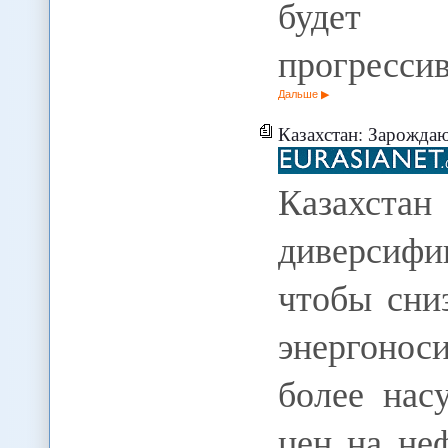
будет д
прогресси
Дальше
Казахстан: Зарождающ
Казахс
диверсифи
чтобы сни
энергоноси
более нас
цен на не