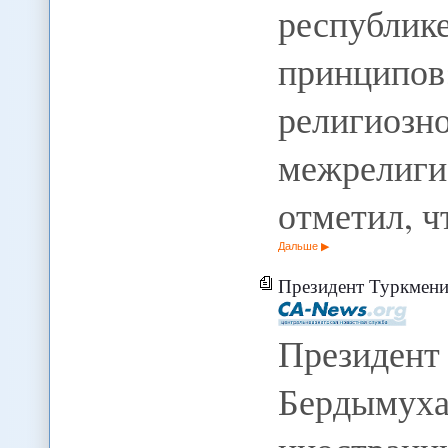
республи
принципов
религио
межрелиг
отметил, ч
Дальше
Президент Туркменистана и гл
Президент
Бердым