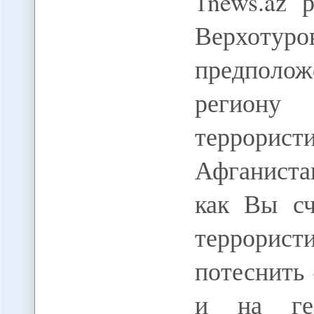
1news.az 
Верхот
предполож
регион
террорис
Афганиста
как Вы сч
террорис
потеснить
и на гео