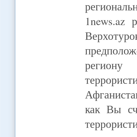
регионал
1news.az 
Верхот
предполож
регион
террорис
Афганиста
как Вы сч
террорис