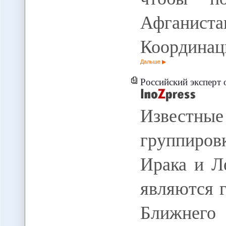
Афганис
Координа
Дальше
Российский эксперт о том, каки
Известн
группиров
Ирака и Л
являются 
Ближнег