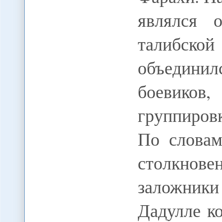
являлся 
талибско
объедини
боевиков,
группиров
По словам
столкнов
заложник
Дадулле к