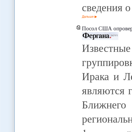
сведения 
Дальше
Посол США опроверг информа
Известн
группиров
Ирака и Л
являются 
Ближнег
регионал