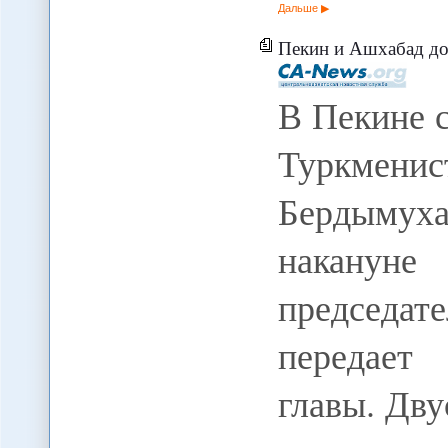
Дальше
Пекин и Ашхабад должны усилить с
В Пекине с
Туркме
Бердыму
наканун
председат
передает 
главы. Дв