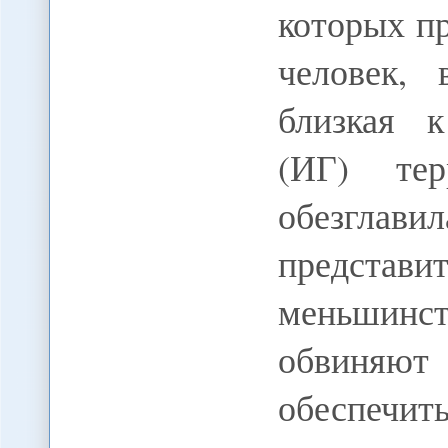
которых п
человек, 
близкая к
(ИГ) тер
обезгла
представи
меньшинст
обвиняют
обеспечит