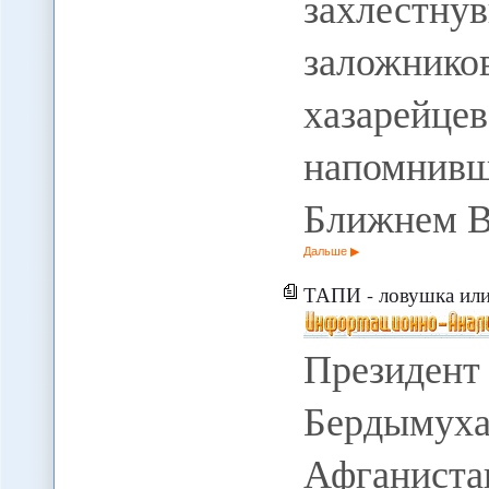
захлестну
заложни
хазарейц
напомнивш
Ближнем В
Дальше
ТАПИ - ловушка или
Президент
Бердымуха
Афганист