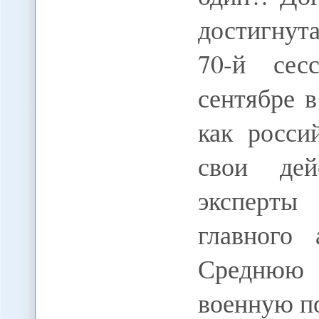
достигнута
70-й сес
сентябре в
как росси
свои де
эксперты
главного 
Среднюю 
военную 