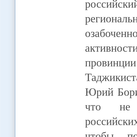
российск
регионал
озабочен
активност
провинци
Таджикист
Юрий Бори
что не 
российск
чтобы п