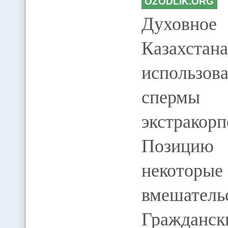
OZODLIK.ORG
Духовно
Казахстан
использо
спермы 
экстракор
Позицию 
некоторые
вмешатель
Гражданс