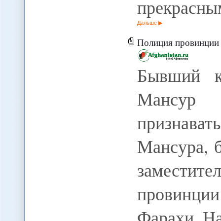
прекрасны
Дальше
Полиция провинции Забул
Бывший к
Мансур 
признават
Мансура, 
заместит
провинци
Фарахи. Н