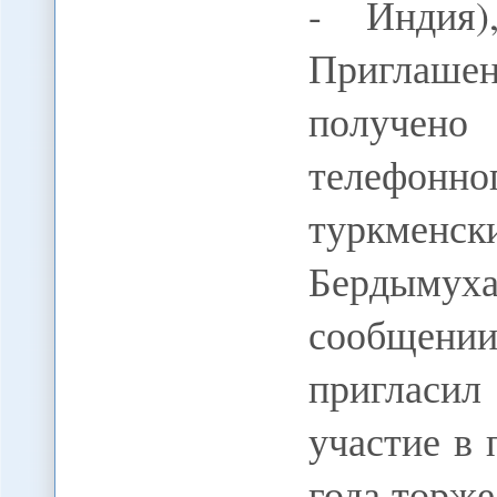
- Индия)
Приглаше
получен
телефонн
туркменс
Бердыму
сообщении
пригласил
участие в 
года торж