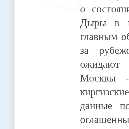
о состоян
Дыры в г
главным о
за рубеж
ожидают 
Москвы -
киргизски
данные п
оглашенн