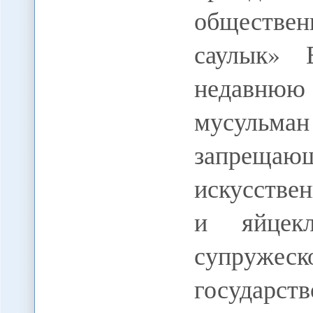
обществе
саулык» 
недавнюю 
мусульм
запреща
искусстве
и яйцекл
супружеско
государст