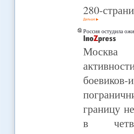
280-стран
Дальше
Россия остудила ож
Москва 
активно
боевиков-и
пограничн
границу не
в четве