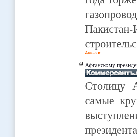
газопрово
Пакистан-
строитель
Дальше
Афганскому президе
Столицу А
самые кру
выступле
президент