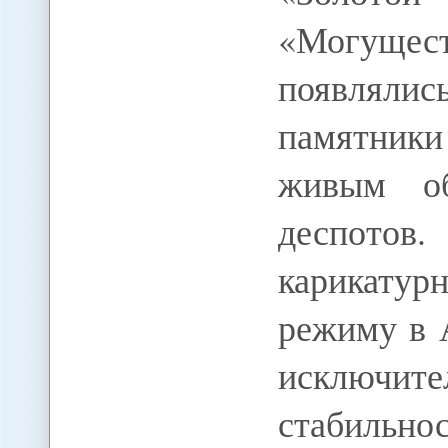
«Могущест
появлялис
памятник
живым об
деспото
карикатур
режиму в 
исключите
стабильн