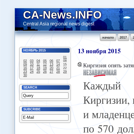
CA-News.INFO
Central Asia regional news digest
начало
2017
13
ноября
2015
НОЯБРЬ
2015
01
02
03
04
05
06
07
08
Киргизия опять затя
09
10
11
12
13
14
15
16
17
18
19
20
21
22
23
24
25
26
27
28
29
30
Каждый
SEARCH
Киргизии, 
и младенц
SUBCRIBE
по 570 дол