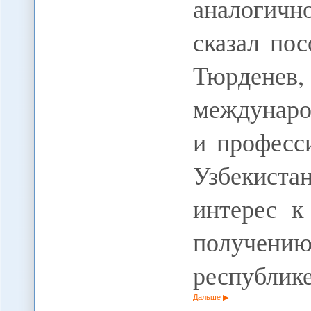
аналогично
сказал по
Тюрдене
междунаро
и професс
Узбекист
интерес к
получению
республик
Дальше