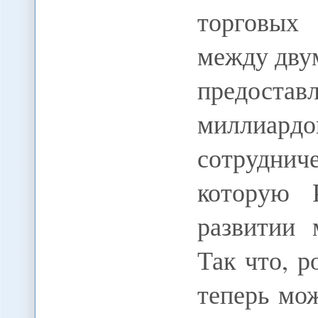
торговых
между дву
предоста
миллиар
сотруднич
которую 
развитии 
Так что, 
теперь мо