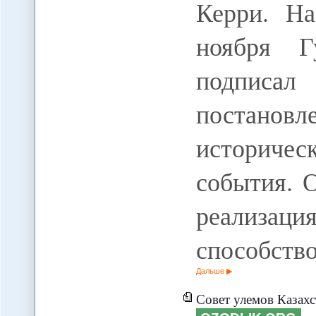
Керри. На
ноября Г
подпис
постан
историчес
события. 
реализац
способств
Дальше
Совет улемов Казахстана на