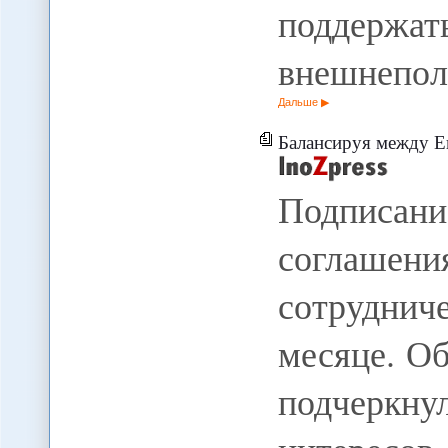
поддержа
внешнепол
Дальше
Балансируя между 
Подписан
соглаш
сотруднич
месяце. Об
подчеркну