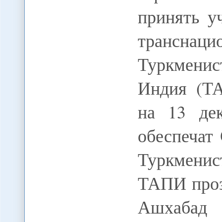
принять у
транснац
Туркменис
Индия (ТА
на 13 дек
обеспечат
Туркменис
ТАПИ проз
Ашхабад 