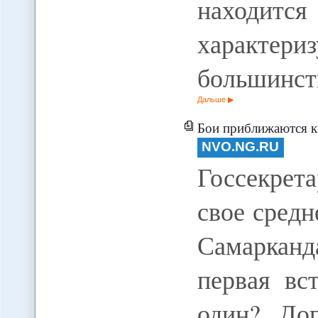
находит
характер
большинст
Дальше
Бои приближаются к
NVO.NG.RU
Госсекре
свое средн
Самарканд
первая вс
один?. До