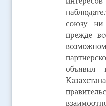
интересо
наблюдат
союзу ни
прежде вс
возможно
партнерск
объявил 
Казахстан
правитель
взаимоотн