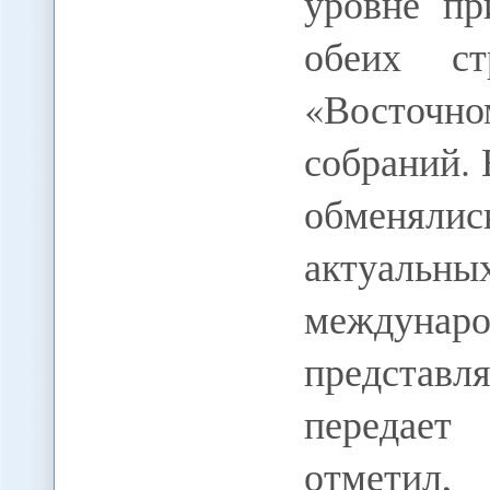
уровне пр
обеих с
«Восточн
собраний. 
обменял
актуальны
междуна
представл
передае
отметил,