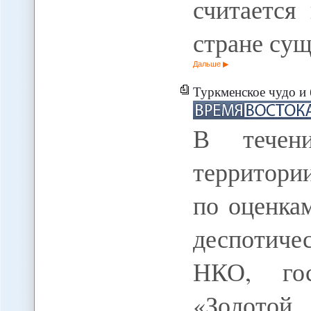
считается
стране су
Дальше
Туркменское чудо и 
В течен
территории
по оценка
деспотиче
НКО, гос
«Золотой