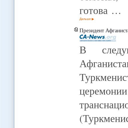
готова …
Дальше
Президент Афганиста
В следу
Афганист
Туркменис
церемони
транснаци
(Туркмени