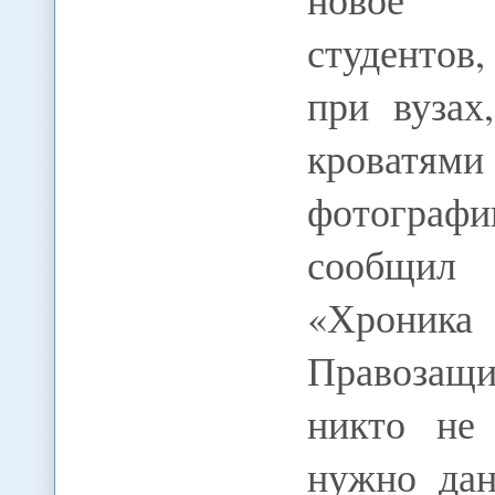
студентов
при вузах
кроватям
фотограф
сообщил
«Хрони
Правозащ
никто не 
нужно дан