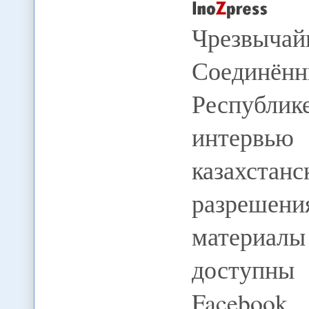
Чрезвыча
Соединё
Республик
интерв
казахста
разрешени
материал
доступны
Faceboo