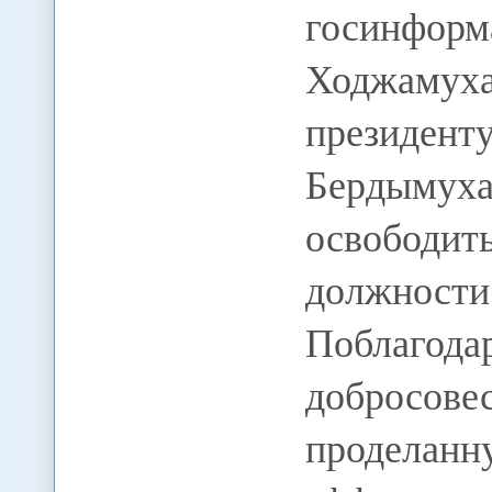
госинформа
Ходжаму
прези
Бердыму
освобод
должност
Поблагода
добросове
продела