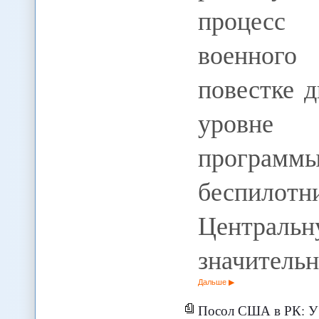
процесс 
военного
повестке 
уровне с
програм
беспилотн
Централ
значитель
Дальше
Посол США в РК: У 