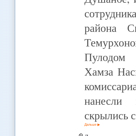
сотрудни
района С
Темурхон
Пулодом 
Хамза Нас
комиссари
нанесли
скрылись 
Дальше