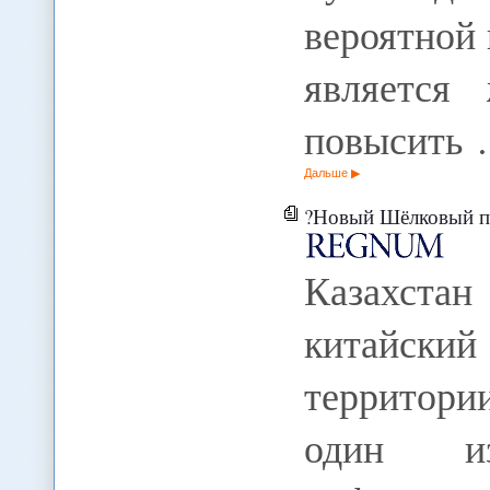
вероятной
является 
повысить
Дальше
?Новый Шёлковый пу
Казахста
китайск
территори
один и