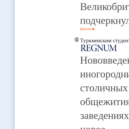
Велико
подчеркну
Дальше
Туркменским студен
Нововве
иногородн
столичн
общежит
заведения
новое т