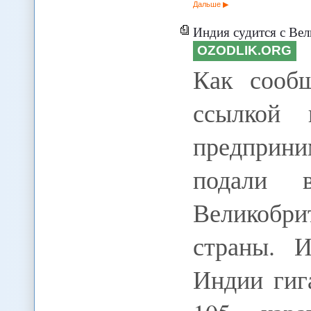
Дальше
Индия судится с Великобританией за 
OZODLIK.ORG
Как сооб
ссылкой 
предприни
подали 
Великобр
страны. 
Индии гиг