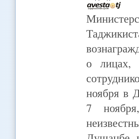
Министе
Таджикис
вознаграж
о лицах,
сотрудник
ноября в 
7 ноября
неизвестн
Душанбе, 