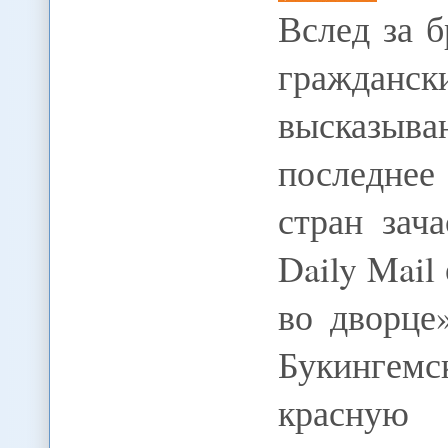
Вслед за 
гражда
высказыва
последнее
стран зач
Daily Mail
во дворце
Букингем
красную 