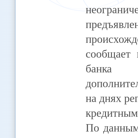
неогран
предъявле
происхож
сообщает 
банка 
дополните
на днях ре
кредитным
По данным