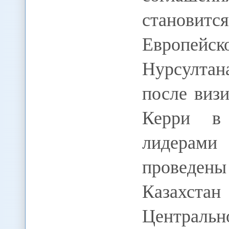
становитс
Европейск
Нурсулта
после виз
Керри в
лидерам
проведен
Казахстан
Центральн