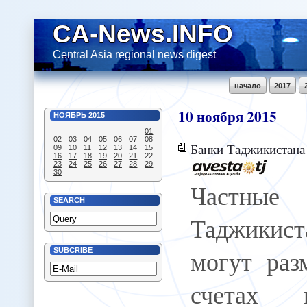
CA-News.INFO
Central Asia regional news digest
начало
2017
10
ноября
2015
НОЯБРЬ
2015
01
02
03
04
05
06
07
08
Банки Таджикистана будут приним
09
10
11
12
13
14
15
16
17
18
19
20
21
22
23
24
25
26
27
28
29
30
Частн
SEARCH
Таджикис
могут раз
SUBCRIBE
счетах 