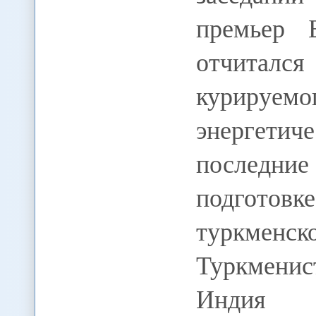
премьер 
отчитал
куриру
энергетич
последни
подготов
туркменс
Туркменис
Индия