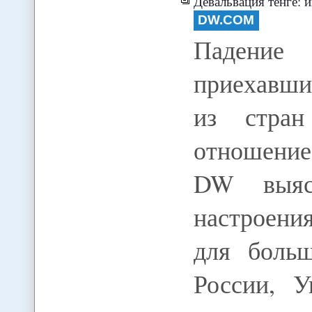
Девальвация тенге: 
DW.COM
Падение
приехавши
из стран
отношение
DW выяс
настроени
для больш
России, У