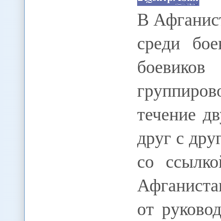
В Афганис
среди бое
боевико
группиров
течение д
друг с дру
со ссылко
Афганиста
от руково