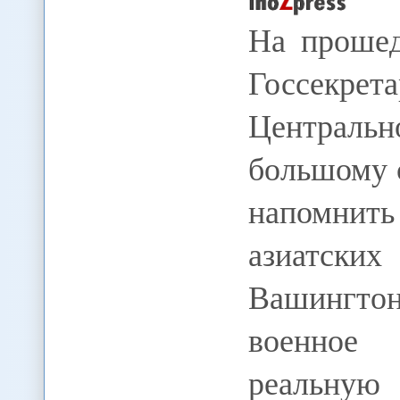
На прошед
Госсек
Центральн
большому с
напомнить
азиатски
Вашингтон
военное 
реальную