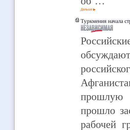
об …
Дальше
Туркмения начала с
Российск
обсуждаю
российск
Афганист
прошлую 
прошло за
рабочей г