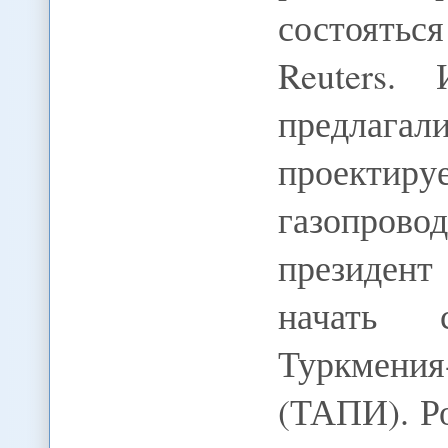
состояться
Reuters.
предлаг
проектиру
газопров
президент
начать с
Туркмения
(ТАПИ). Р