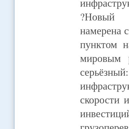
инфрастру
?Новый 
намерена 
пунктом н
мировым 
серьёзны
инфрастр
скорости 
инвестиц
грузопе