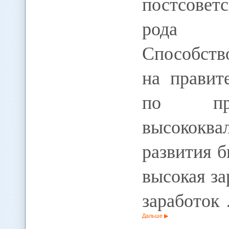
постсовет
рода эк
Способств
на правит
по при
высококва
развития б
высокая з
заработок
Дальше