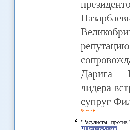
президент
Назар
Великоб
репутаци
сопровожда
Дарига Н
лидера вст
супруг Фи
Дальше
"Расулисты" против "ахт