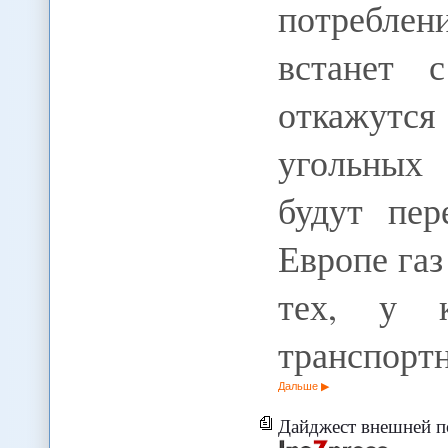
потребле
встанет 
откажутс
угольных
будут пер
Европе газ
тех, у 
транспорт
Дальше
Дайджест внешней по