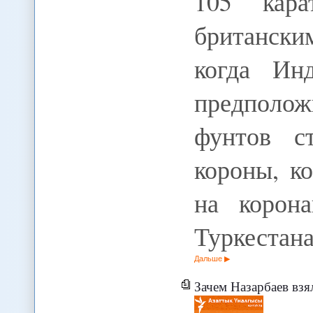
105 кара
британски
когда Ин
предполож
фунтов ст
короны, к
на корон
Туркестана
Дальше
Зачем Назарбаев взя