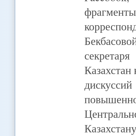
фрагмент
корресп
Бекбасово
секрета
Казахстан 
дискуссий
повышенн
Централь
Казахстан