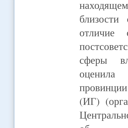
находяще
близости
отличие 
постсовет
сферы вл
оценила
провинции
(ИГ) (орг
Централь