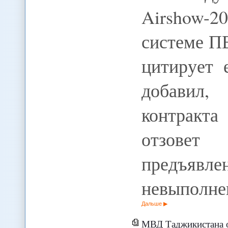
Airshow-20
системе ПВ
цитирует 
добавил,
контракт
отзовет
предъяв
невыполн
Дальше
МВД Таджикистана объявил