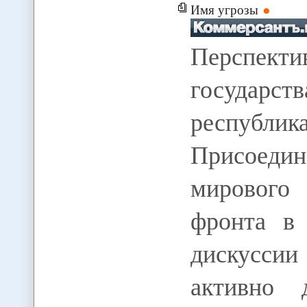
Имя угрозы
Перспект
государс
респуб
Присоеди
мирового
фронта в 
дискусси
активно 