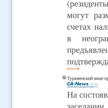
(резиден
могут раз
счетах на
в неогра
предъя
подтверж
Дальше
Туркменский вице-премьер,
На состоя
заседании