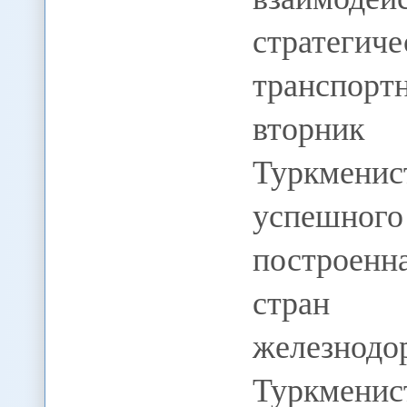
стратеги
транспор
вторник
Туркменис
успешно
построен
стран 
железнодо
Туркмен