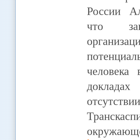
России Ал
что зап
организац
потенциал
человека 
доклада
отсутстви
Транскас
окружающ