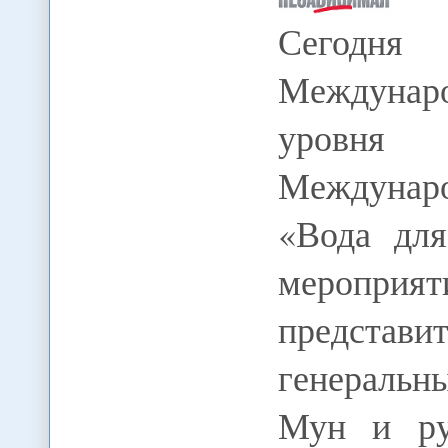
Сегодня
Междунаро
уровня 
Междунаро
«Вода для
меропри
представи
генераль
Мун и ру