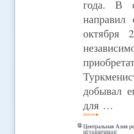
года. В 
направил 
октября 
независим
приобре
Туркмени
добывал е
для …
Дальше
Центральная Азия р