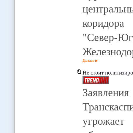
централь
коридора
"Север-Юг
Железнодо
Дальше
Не стоит политизироват
Заявления
Транска
угрожае