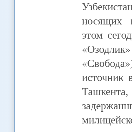
Узбекист
носящих 
этом сего
«Озодлик»
«Свобода
источник 
Ташкента
задержа
милицейс