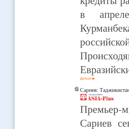
кредиты р
в апрел
Курманбе
российск
Происходя
Евразийск
Дальше
Сариев: Таджикистан и Кырг
Премьер-
Сариев се