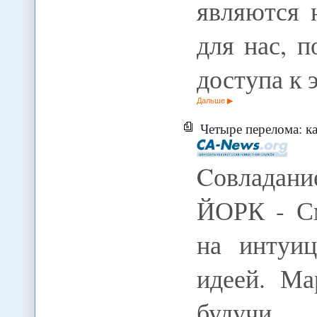
являются 
для нас, 
доступа к
Дальше
Четыре перелома: как изм
Cовладани
ЙОРК - См
на интуи
идеей. Ма
будучи 