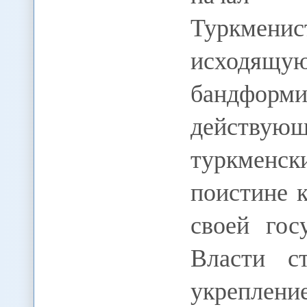
Туркменис
исходящ
бандфор
действ
туркменск
поистине 
своей гос
Власти с
укреплен