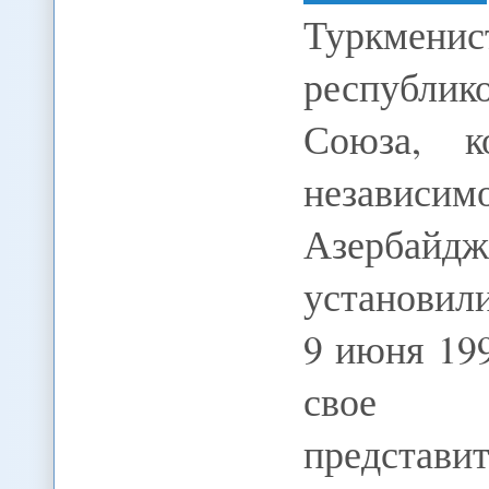
Туркмени
республи
Союза, к
независи
Азербай
установил
9 июня 19
свое 
представи