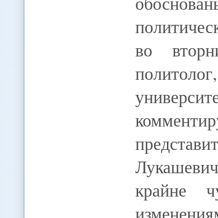
обосно
политичес
во вторн
политоло
универс
комментир
представи
Лукашевич
крайне ч
изменения