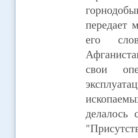
горнодоб
передает 
его сло
Афганиста
свои опе
эксплуат
ископаем
делалось 
"Присутс