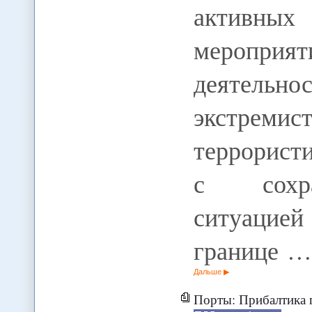
активны
меропри
деятельно
экстреми
террорист
с сохра
ситуацие
границе …
Дальше
Порты: Прибалтика 