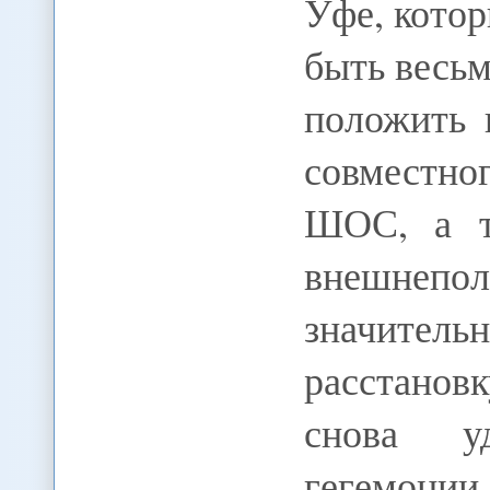
Уфе, котор
быть весь
положить 
совместно
ШОС, а т
внешнепол
значитель
расстанов
снова у
гегемонии