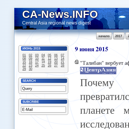
CA-News.INFO
Central Asia regional news digest
начало
2017
9
июня
2015
ИЮНЬ
2015
01
02
03
04
05
06
07
08
09
10
11
12
13
14
"Талибан" вербует афганск
15
16
17
18
19
20
21
22
23
24
25
26
27
28
29
30
Почему
SEARCH
преврати
SUBCRIBE
планете 
исследова