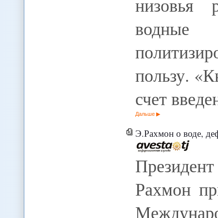
низовья 
водные 
политизи
пользу. «К
счет введ
Дальше
Э.Рахмон о воде, деф
Президен
Рахмон пр
Междунаро