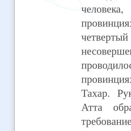
человека,
провинци
четверты
несоверш
проводило
провинция
Тахар. Ру
Атта обр
требовани