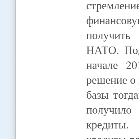
стремлен
финансов
получить
НАТО. Под
начале 20
решение о
базы тогд
получил
кредиты.