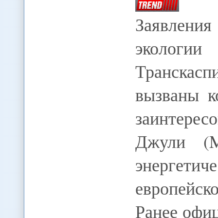
Заявлени
экологи
Транскас
вызваны к
заинтерес
Джули (M
энергети
европейс
Ранее офи