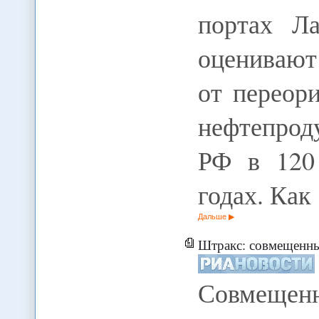
портах Л
оценивают
от переор
нефтепрод
РФ в 120
годах. Ка
Дальше
Штракс: совмещенны
Совмещен