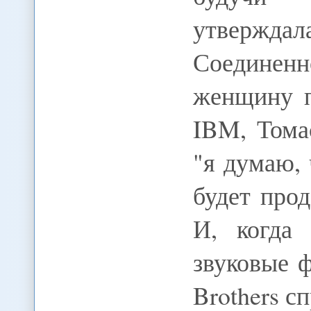
утверждал
Соединенн
женщину п
IBM, Тома
"я думаю,
будет про
И, когда
звуковые 
Brothers с