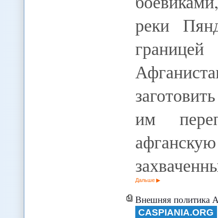
боевиками
реки Пян
границей
Афганиста
заготовит
им пере
афганску
захваченн
Дальше
Внешняя политика Азербай
CASPIANIA.ORG