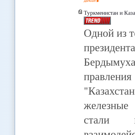
Дальше
Туркменистан и Каз
Одной из т
президент
Бердымух
правлени
"Казахста
железные
стали п
взаимод