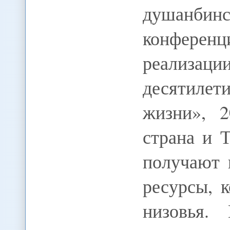
душанби
конференц
реализ
десятиле
жизни», 2
страна и 
получают 
ресурсы, 
низовья.