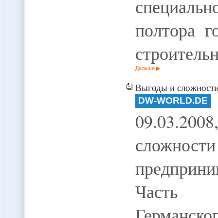
специаль
полтора г
строитель
Дальше
Выгоды и сложности в
DW-WORLD.DE
09.03.200
сложнос
предприни
Часть д
Германско