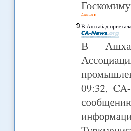
Госкомим
Дальше
В Ашхабад приехала д
В Ашхаб
Ассоц
промышлен
09:32, C
сообщен
информ
Туркмени