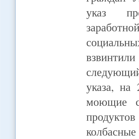
указ пр
заработно
социальн
взвинти
следующи
указа, на
моющие с
продукто
колбасные