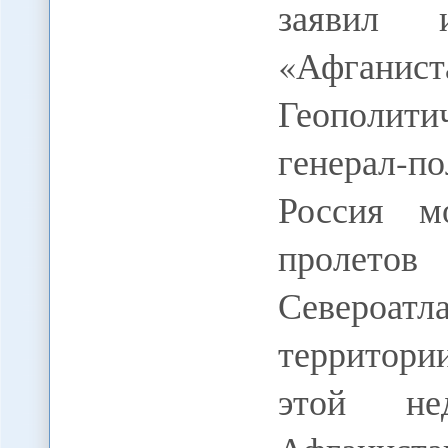
заявил и
«Афганист
Геополит
генерал-
Россия м
проле
Североатл
территори
этой не