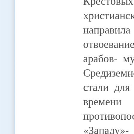
Крестовых 
христиа
направила
отвоевани
арабов- м
Средиземн
стали для
времени 
противопо
«Западу