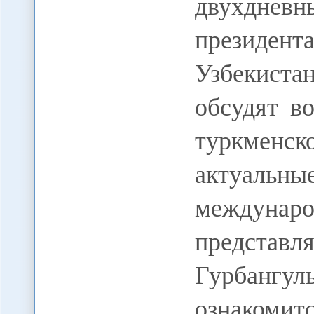
двухднев
президен
Узбекист
обсудят в
туркмен
актуальны
междун
представ
Гурбан
озн