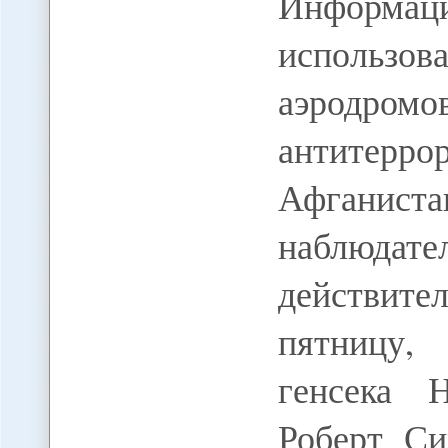
Информ
использо
аэродромо
антитерр
Афгани
наблюдател
действител
пятницу,
генсека
Роберт Си