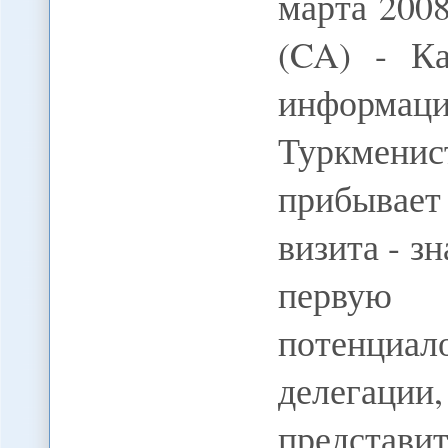
марта 200
(CA) - Ка
информ
Туркменис
прибывает
визита - з
первую о
потенциа
делегаци
представи