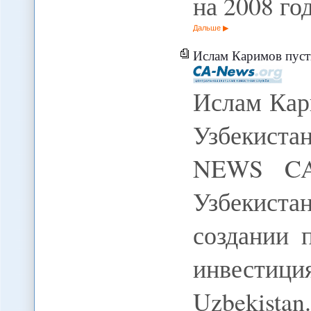
на 2008 го
Дальше
Ислам Каримов пусти
Ислам Кар
Узбекиста
NEWS CA
Узбекиста
создании 
инвести
Uzbekista