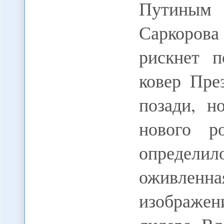
Путиным
Саркорова
рискнет п
ковер Пре
позади, н
нового р
определи
оживлен
изображен