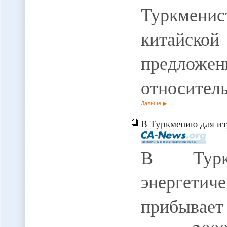
Туркмен
китайско
предло
относител
Дальше
В Туркмению для изучения
В Турк
энергети
прибывае