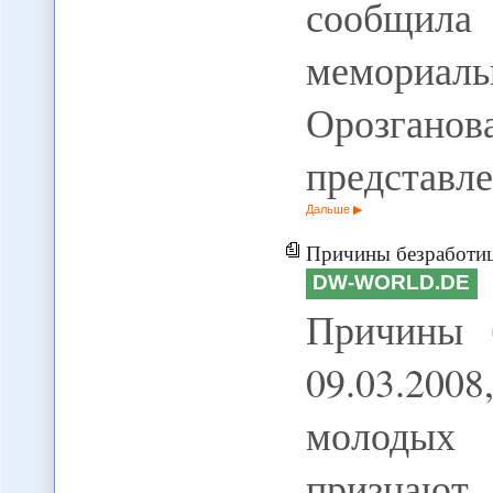
сообщила 
мемориал
Орозга
представл
Дальше
Причины безработиц
DW-WORLD.DE
Причины 
09.03.2008
молодых
признают