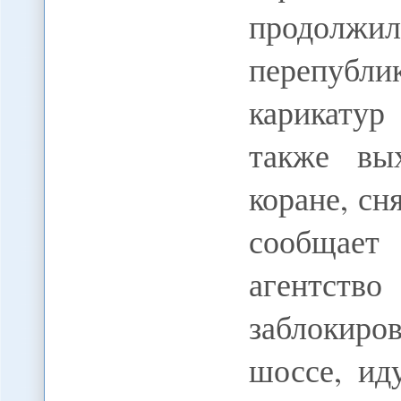
продолжил
перепубл
карикату
также вы
коране, сн
сообщает
агентство
заблокиро
шоссе, ид