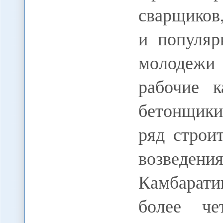
сварщиков,
и популяр
молодежи 
рабочие к
бетонщики
ряд строи
возвед
Камбарат
более че