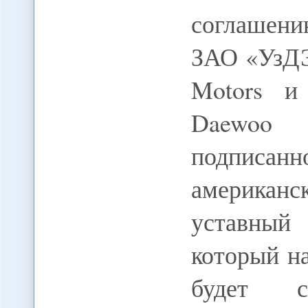
соглашени
ЗАО «УзДЭ
Motors и
Daewoo
подписан
американ
уставны
который н
будет с