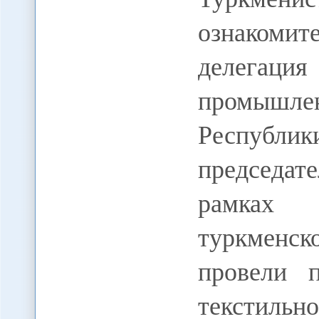
ознакоми
делегаци
промышле
Республик
председат
рамках 
туркменс
провели 
текстил