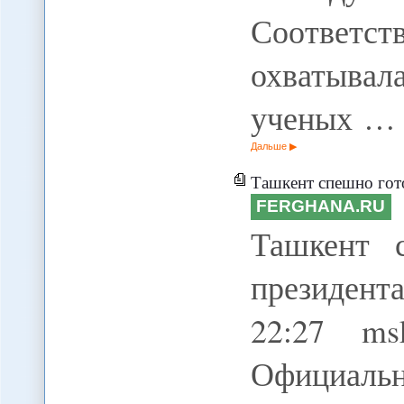
Соответст
охватыв
ученых …
Дальше
Ташкент спешно гото
FERGHANA.RU
Ташкент 
президент
22:27 ms
Официал