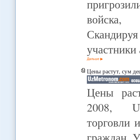
пригрози
войска,
Скандиру
участники
Дальше
Цены растут, сум де
Цены рас
2008, Uz
торговли 
граждан У