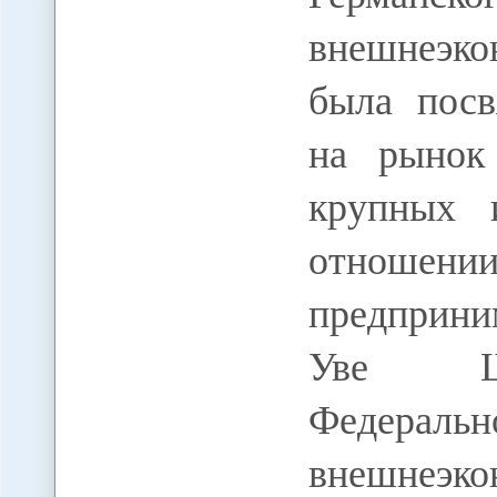
внешнеэк
была посв
на рынок
крупных 
отноше
предприни
Уве Штр
Федера
внешнеэк