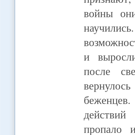
войны он
научились
возможнос
и выросл
после св
вернулос
беженцев
действи
пропало 