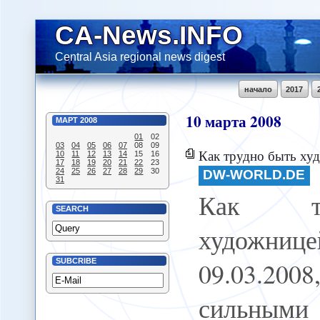
CA-News.INFO
Central Asia regional news digest
начало
2017
10
марта
2008
МАРТ
2008
01
02
03
04
05
06
07
08
09
Как трудно быть ху
10
11
12
13
14
15
16
17
18
19
20
21
22
23
24
25
26
27
28
29
30
DW-WORLD.DE
31
Как т
SEARCH
художниц
09.03.200
SUBCRIBE
сильными 