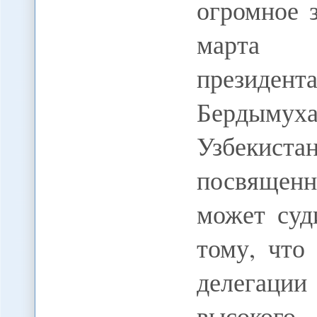
огромное 
марта г
президент
Бердыму
Узбекист
посвященн
может суд
тому, что
делегации
высокого