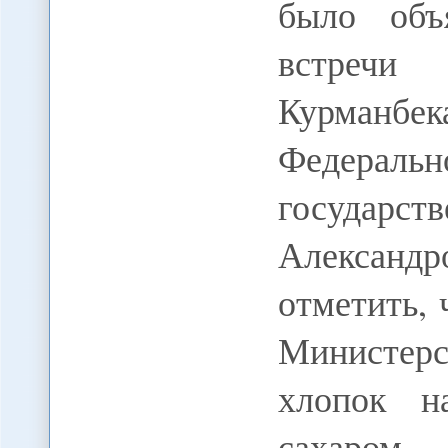
было объ
встречи
Курманбек
Федера
государс
Александ
отметить,
Министерс
хлопок н
сахаром