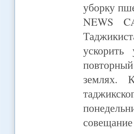
уборку пш
NEWS CA
Таджикист
ускорить
повторны
землях. 
таджикск
понедель
совещание