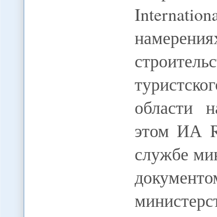
Internation
намерени
строите
туристск
области 
этом ИА 
службе ми
докумен
министе