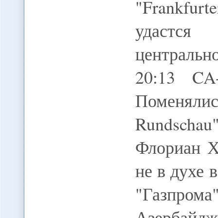
"Frankfurt
удаст
центральн
20:13 C
Поменяли
Rundschau
Флориан Х
не в духе 
"Газпро
Азербай