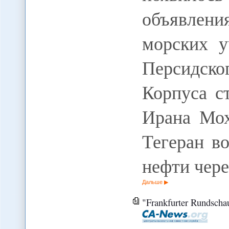
объявлен
морских 
Персидск
Корпуса с
Ирана Мох
Тегеран в
нефти чер
Дальше
"Frankfurter Rundschau"