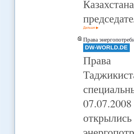
Казахстан
председате
Дальше
Права энергопотребит
DW-WORLD.DE
Права э
Таджики
специальн
07.07.20
открылис
энергопот