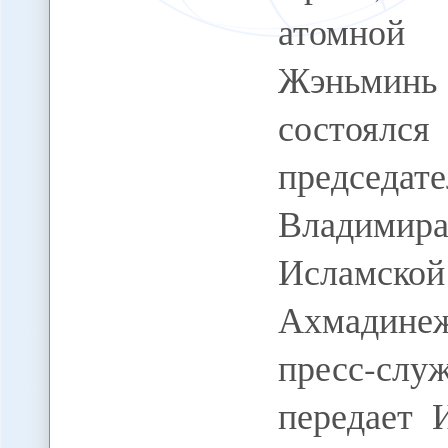
атомной
Жэньминь
состоял
председа
Владимир
Исламской
Ахмадине
пресс-сл
передает 