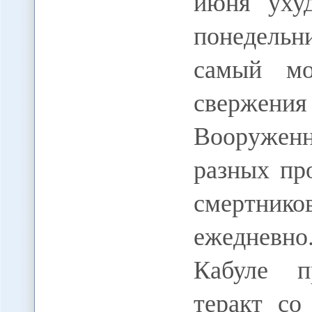
июня уху
понедельн
самый мо
свержен
Вооружен
разных пр
смертник
ежедневн
Кабуле 
теракт со