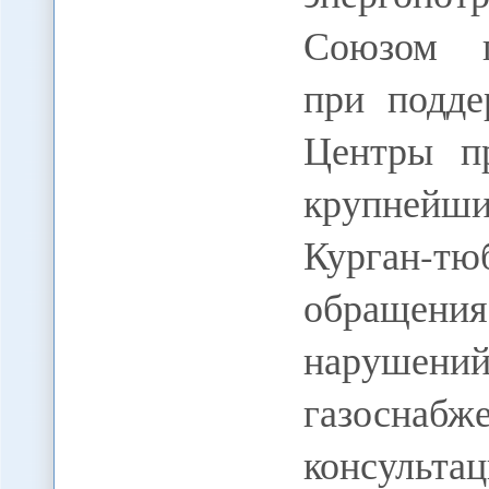
Союзом п
при подде
Центры п
крупнейши
Курган-тю
обращен
нарушен
газосн
консультац