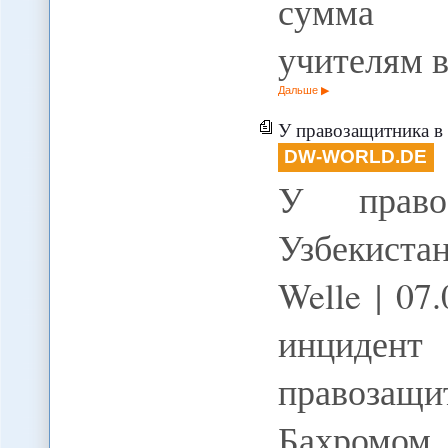
сумма в
учителям 
Дальше
У правозащитника в 
DW-WORLD.DE
У право
Узбекиста
Welle | 0
инциде
правозащ
Бахро