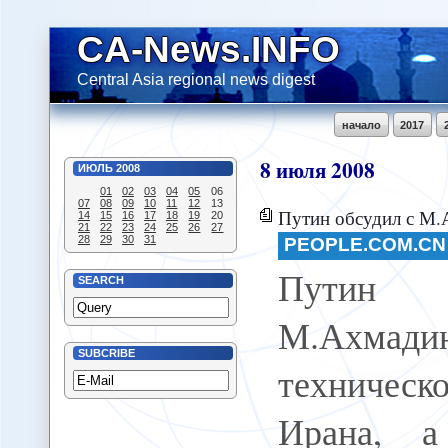
CA-News.INFO
Central Asia regional news digest
начало
2017
8
июля
2008
ИЮЛЬ
2008
01
02
03
04
05
06
07
08
09
10
11
12
13
Путин обсудил с М.Ахмадинежадом военно-техническое
14
15
16
17
18
19
20
21
22
23
24
25
26
27
28
29
30
31
PEOPLE.COM.CN
Путин
SEARCH
М.Ахмади
SUBCRIBE
техничес
Ирана, а