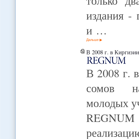
только дв
издания -
и …
Дальше
В 2008 г. в Киргизии вы
В 2008 г. 
сомов н
молодых уч
REGNUM В
реализа