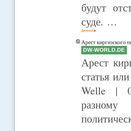
будут отс
суде. …
Дальше
Арест киргизского п
DW-WORLD.DE
Арест кир
статья или
Welle | 
разному 
политиче