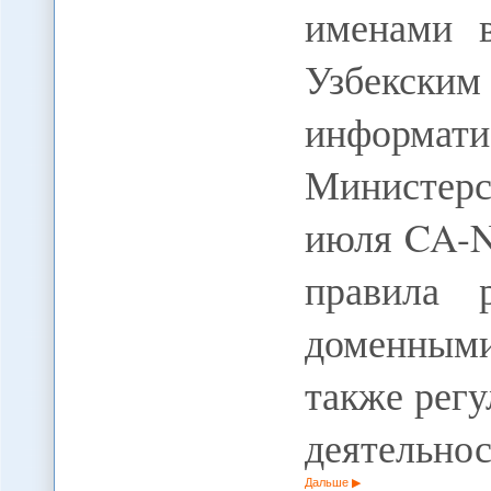
именами 
Узбекск
информати
Министер
июля CA-N
правила 
доменным
также рег
деятельнос
Дальше