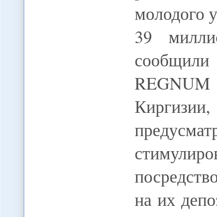
молодого 
39 милли
сообщил
REGNUM в
Киргиз
предусм
стимулир
посредств
на их депо