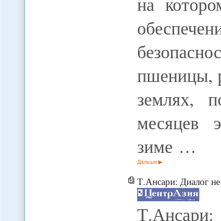
на котор
обеспеч
безопас
пшеницы, 
землях, п
месяцев 
зиме …
Дальше
Т.Ансари: Диалог не 
Т.Ансари: