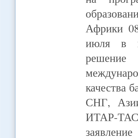
образова
Африки 08
июля в п
решение 
междунар
качества б
СНГ, Ази
ИТАР-ТАС
заявлен