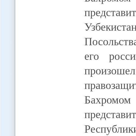
предста
Узбекист
Посольств
его росс
произошел
правозащ
Бахро
предста
Республи