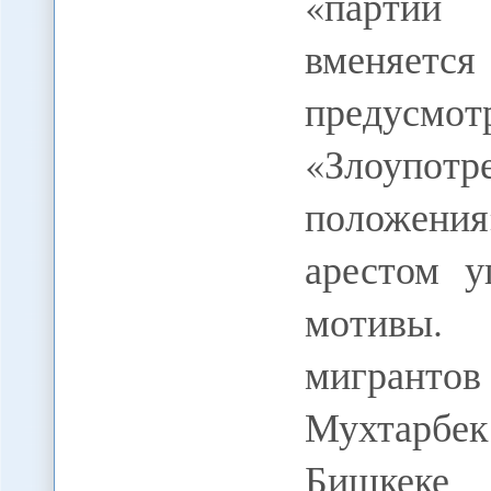
«партии
вменяетс
предус
«Злоупо
положени
арестом у
мотивы.
мигранто
Мухтарбек
Бишкеке