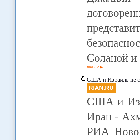
договор
представи
безопасн
Соланой и
Дальше
США и Израиль не о
RIAN.RU
США и Изр
Иран - Ахм
РИА Ново