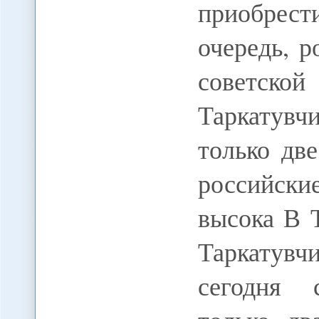
приобрес
очередь, 
советско
Таркатувч
только дв
российск
высока В 
Таркатув
сегодня 