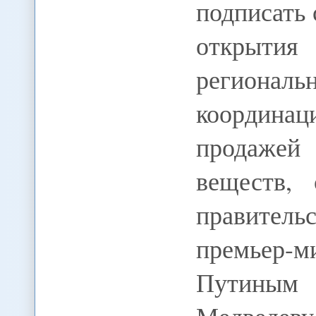
подписать 
открытия
регионал
координац
продажей
веществ, 
правител
премьер-м
Путиным 