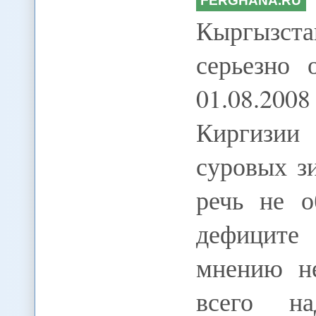
FERGHANA.RU
Кыргызст
серьезно 
01.08.200
Киргизии
суровых з
речь не о
дефиците 
мнению не
всего на