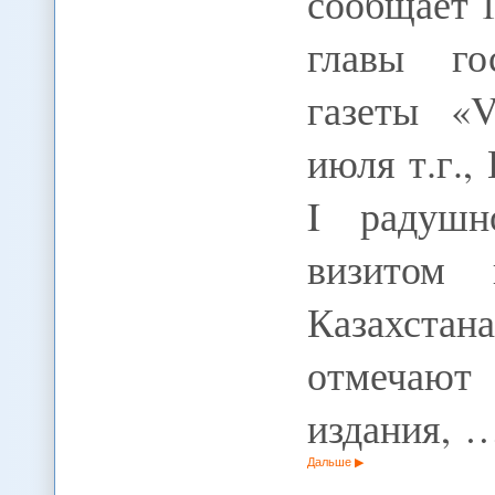
сообщает 1
главы го
газеты «V
июля т.г.
I радушн
визитом 
Казахст
отмечаю
издания, 
Дальше