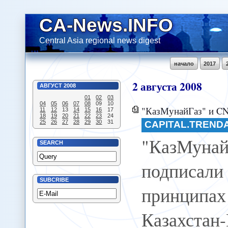
CA-News.INFO
Central Asia regional news digest
начало
2017
2
августа
2008
АВГУСТ
2008
01
02
03
04
05
06
07
08
09
10
"КазМунайГаз" и CNPC подписали соглашен
11
12
13
14
15
16
17
18
19
20
21
22
23
24
25
26
27
28
29
30
31
CAPITAL.TREND
"КазМун
SEARCH
подписал
SUBCRIBE
принципах
Казахстан