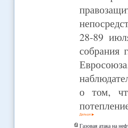
правоз
непосредс
28-89 июл
собрания 
Евросоюз
наблюдате
о том, чт
потеплени
Дальше
Газовая атака на неф