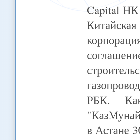
Capital НК
Китайская
корпора
соглашен
строите
газопрово
РБК. Как
"КазМунай
в Астане 3