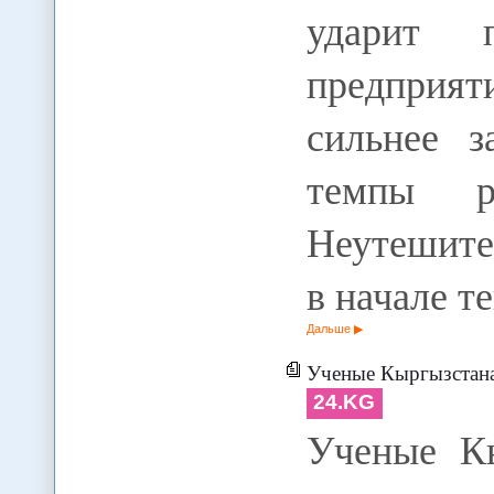
ударит 
предприяти
сильнее з
темпы р
Неутешите
в начале 
Дальше
Ученые Кыргызстана для преод
24.KG
Ученые Кы