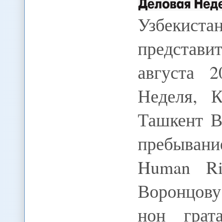
Узбекиста
представи
августа 2
Неделя, 
Ташкент В
пребыван
Human Ri
Воронцову
нон грат