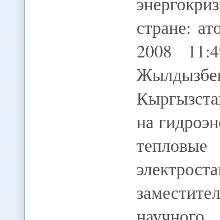
энергокри
стране: а
2008 11:
Жылды
Кыргызста
на гидроэн
теплов
электрост
заместит
научного