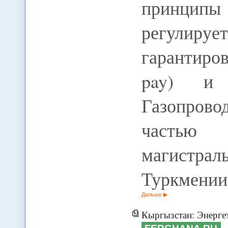
принципы
регулируе
гарантиров
pay) и р
Газопрово
частью 
магистра
Туркмени
Дальше
Кыргызстан: Энергет