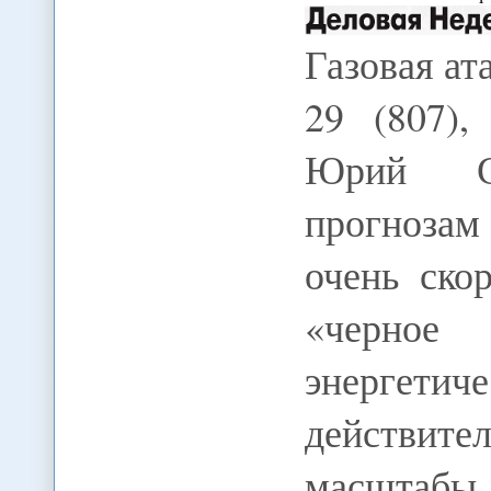
Газовая ата
29 (807),
Юрий С
прогноза
очень ско
«черно
энергетич
действит
масштабы