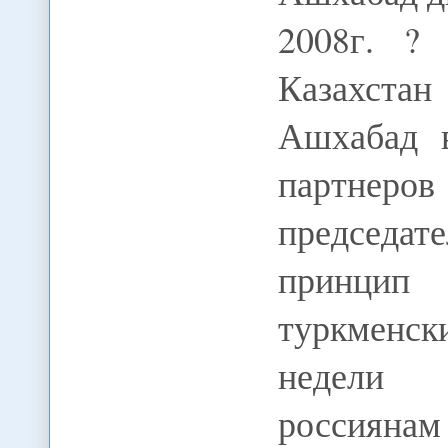
2008г. ? 
Казахст
Ашхабад в
партнеров
председа
принцип
туркменс
недели 
россиянам