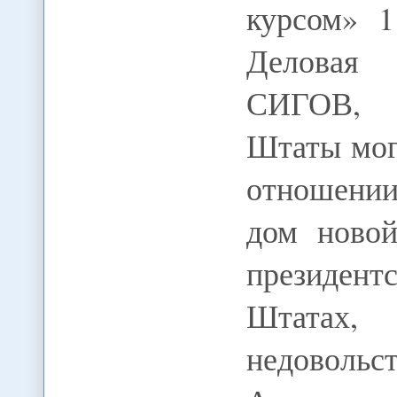
курсом» 1
Деловая 
СИГОВ, 
Штаты мог
отношени
дом ново
президент
Штатах
недоволь