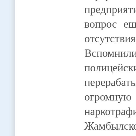
предприя
вопрос ещ
отсутстви
Вспомнили
полиц
перераб
огромну
наркотр
Жамбылс