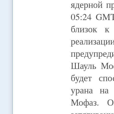
ядерной пр
05:24 GMT
близок к
реализаци
предупре
Шауль Моф
будет спо
урана на 
Мофаз. О