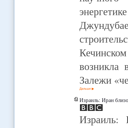
энергет
Джундуба
строитель
Кечинск
возникла 
Залежи «ч
Дальше
Израиль: Иран близо
Израиль: