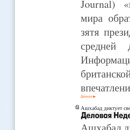
Journal) 
мира обра
зятя през
средней 
Информаци
британс
впечатлен
Дальше
Ашхабад диктует св
Ашхабад ди