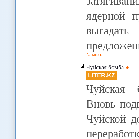
затягиван
ядерной п
выгадат
предложен
Дальше
Чуйская бомба
LITER.KZ
Чуйская б
Вновь под
Чуйской д
перераб