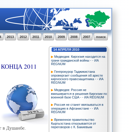
4
2013
2012
2011
2010
2009
2008
2007
поиск
14
АПРЕЛЯ
2010
Медведев: Киргизия находится на
грани гражданской войны - - ИА
КОНЦА 2011
REGNUM
Генпрокурор Таджикистана
опровергает сообщения об аресте
киргизского правозащитника - - ИА
REGNUM
Медведев: Россия не
вмешивается в решения Киргизии по
военной базе США - - ИА REGNUM
Россия не станет ввязываться в
операцию в Афганистане - - ИА
REGNUM
Временное правительство
Кыргызстана отказывается от
г в Душанбе.
переговоров с К. Бакиевым