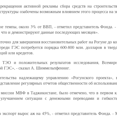
прекращения активной рекламы сбора средств на строительст
 структуры озабочены возможным влиянием этого процесса на э
ие темпы, около 3% от ВВП, - отметил представитель Фонда. -
н, что и демонстрируют данные последующих месяцев».
аточно для завершения восстановительных работ на Рогуне до ко
ереди ГЭС потребуется порядка 600-800 млн. долларов в твер
иций или кредитов.
ия ТЭО и положительных результатов исследования, Всемир
ой ГЭС», - сказал А. Шиммельпфенниг.
тельства надлежащему управлению «Рогунского проекта», 
ставление регулярных отчетов общественности об использовани
ы миссии МВФ в Таджикистане, было отмечено, что в первом к
ся улучшением ситуации с денежными переводами и гибкост
 экспорт вырос аж на 45%, - отметил представитель Фонда. -