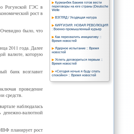
Курманбек Бакиев готов вести
во Рогунской ГЭС в
переговоры на юге страны |Deutsche
Welle
кономический рост в
ВЗГЛЯД / Уходящая натура
КИРГИЗИЯ: НОВАЯ РЕВОЛЮЦИЯ
 Очевидно было, что
: Военно-промышленный курьер
Как перехватить инициативу ::
Время новостей
нца 2011 года. Далее
Ядерное испытание :: Время
новостей
дой валюте, которую
Успеть договориться первым ::
Время новостей
ный банк возглавит
«Сегодня ночью я буду спать
спокойно» :: Время новостей
Пекин оголил тыл Тегерана -
Почему ядерный Иран означает
включая проведение
конец для режима
нераспространения
и средств.
Trend News: Иран готов обсуждать
вартале наблюдалась
вопрос обмена или покупки ядерного
топлива - МИД Ирана
ь денежно-валютной
Государственный переворот в
Кыргызстане: причины, следствия,
уроки - ФОРУМ.мск
 МВФ планирует рост
www.24.kg - КЫРГЫЗСТАН » В