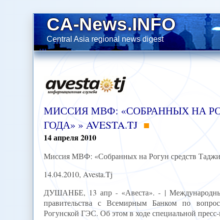
CA-News.INFO
Central Asia regional news digest
МИССИЯ МВФ: «СОБРАННЫХ НА РО
ГОДА» » AVESTA.TJ
14
апреля
2010
Миссия МВФ: «Собранных на Рогун средств Таджик
14.04.2010, Avesta.Tj
ДУШАНБЕ, 13 апр - «Авеста». - | Международны
правительства с Всемирным Банком по вопрос
Рогунской ГЭС. Об этом в ходе специальной прес